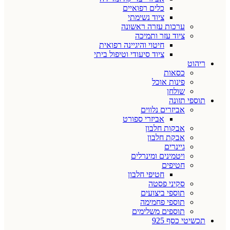
כלים רפואיים
ציוד נשימתי
ערכות עזרה ראשונה
ציוד עזר ותמיכה
חיטוי והיגיינה רפואית
ציוד סיעודי וטיפול ביתי
ריהוט
כסאות
פינות אוכל
שולחן
תוספי תזונה
אביזרים נלווים
אביזרי ספורט
אבקות חלבון
אבקת חלבון
גיינרים
ויטמינים ומינרלים
חטיפים
חטיפי חלבון
סקיני פסטה
תוספי ביצועים
תוספי פחמימה
תוספים משלימים
תכשיטי כסף 925