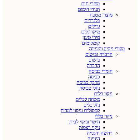
מפזרי חום
תנורי חימום
מוצרי מטבח
בלנדרים
גרילים
מיקרוגלים
סירי טיגון
קומקומים
מוצרי ניקיון והיגיינה
הדברה ובישום
בישום
הדברה
חומרי כביסה
כביסה
מרכך כביסה
נוזלי כביסה
ניקוי כלים
משחה לכלים
נוזל כלים
קפסולות וניקוי למדיח
ניקוי כללי
חיטוי וניקוי לבית
ניקוי רצפות
רחיצה והגנייה
היגיינה