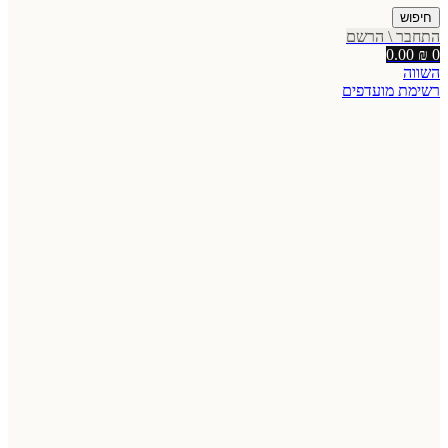
חיפוש
התחבר \ הרשם
0.00
₪
0
השווה
רשימת מועדפים