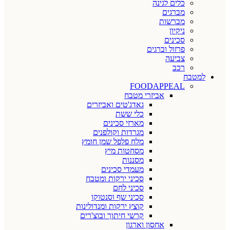
כלים לגינה
מברגים
מברשות
ניקיון
סכינים
פרזול וברגים
צביעה
רכב
למטבח
FOODAPPEAL
אביזרי מטבח
גאדג'טים ואביזרים
כלי ששת
מארזי סכינים
מגרדות וקולפנים
מלח פלפל שמן חומץ
מסחטות מיץ
מסננות
מעמדי סכינים
סכיני ירקות ומטבח
סכיני לחם
סכיני שף וסנטוקו
קוצץ ירקות ומנדולינות
קרשי חיתוך ובוצ'רים
אחסון וארגון