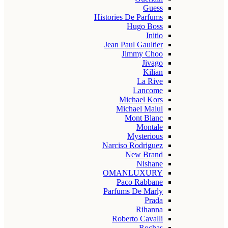
Guess
Histories De Parfums
Hugo Boss
Initio
Jean Paul Gaultier
Jimmy Choo
Jivago
Kilian
La Rive
Lancome
Michael Kors
Michael Malul
Mont Blanc
Montale
Mysterious
Narciso Rodriguez
New Brand
Nishane
OMANLUXURY
Paco Rabbane
Parfums De Marly
Prada
Rihanna
Roberto Cavalli
Rochas