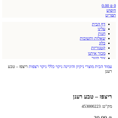
0.00
₪
0
חיפוש
תפריט
דף הבית
עלינו
חנות
שאלות ותשובות
בלוג
קטגוריות
מכור איתנו
צור קשר
תקנון אתר
עמוד הבית
מוצרי ניקיון והיגיינה
ניקוי כללי
ניקוי רצפות
ריצפז – טבע
רענן
ריצפז – טבע רענן
מק"ט:
453000223
30.99
₪