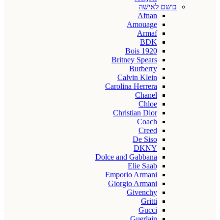
בושם לאישה
Afnan
Amouage
Armaf
BDK
Bois 1920
Britney Spears
Burberry
Calvin Klein
Carolina Herrera
Chanel
Chloe
Christian Dior
Coach
Creed
De Siso
DKNY
Dolce and Gabbana
Elie Saab
Emporio Armani
Giorgio Armani
Givenchy
Gritti
Gucci
Guerlain