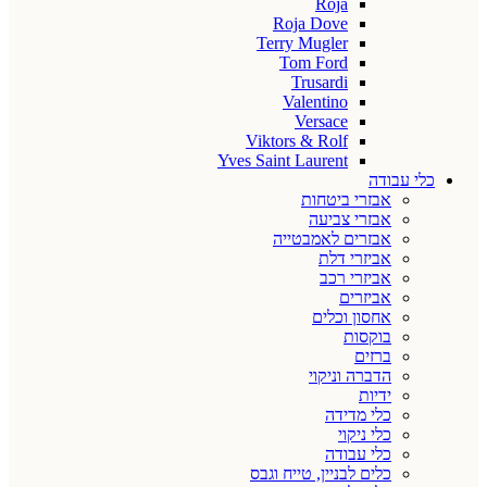
Roja
Roja Dove
Terry Mugler
Tom Ford
Trusardi
Valentino
Versace
Viktors & Rolf
Yves Saint Laurent
כלי עבודה
אבזרי ביטחות
אבזרי צביעה
אבזרים לאמבטייה
אביזרי דלת
אביזרי רכב
אביזרים
אחסון וכלים
בוקסות
ברזים
הדברה וניקוי
ידיות
כלי מדידה
כלי ניקוי
כלי עבודה
כלים לבניין, טייח וגבס