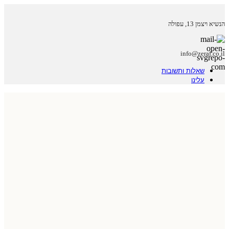
הנשיא ויצמן 13, עפולה
info@zeraf.co.il
שאלות ותשובות
עלינו