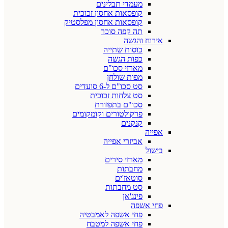
מעמדי תבלינים
קופסאות אחסון זכוכית
קופסאות אחסון מפלסטיק
תה קפה סוכר
אירוח והגשה
כוסות שתייה
כפות הגשה
מארזי סכו"ם
מפות שולחן
סט סכו"ם ל-6 סועדים
סט צלחות זכוכית
סכו"ם בתפזורת
פרקולטורים וקומקומים
קנקנים
אפייה
אביזרי אפייה
בישול
מארזי סירים
מחבתות
סוטאז'ים
סט מחבתות
פינג'אן
פחי אשפה
פחי אשפה לאמבטיה
פחי אשפה למטבח