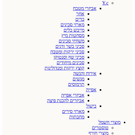
Y.c
אביזרי מטבח
אחר
כדים
מארזי סכינים
מייבש כלים
מסחטות מיץ
משחיזי סכינים
סכיני בשר ודגים
סכיני ירקות ומטבח
סכיני שף וסנטוקו
סכינים מיחודים
קוצץ ירקות ומנדולינות
אירוח והגשה
מגשים
תרמוסים
אפייה
אביזרי אפייה
אביזרים להכנת פיצה
בישול
מארזי סירים
מחבתות
מוצרי חשמל
טוסטרים
מוצרי חורף