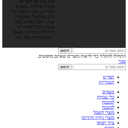
מגוון ענק של מוצרים
איכותיים לבית, בשמים
מקוריים, מוצרי טיפוח, כלי
בית, טקסטיל, אקססוריז
ועוד – הכל בקלות, הכל
אונליין, והכל במחירים
תחרותיים במיוחד. Zeraf
– עושים לבית שלך טוב.
חיפוש
התחילו להקליד כדי לראות מוצרים שאתם מחפשים.
סגור
חיפוש
תפריט
קטגוריות
בשמים
כלי עבודה
למטבח
למטבח
מוצרי חשמל
מוצרי ניקיון והיגיינה
ציוד רפואי
ריהוט