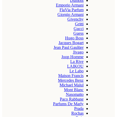
Dumont
Emporio Armani
FlaVia Parfum
Giorgio Armani
Givenchy
Gritti
Gucci
Guess
Hugo Boss
Jacques Bogart
Jean Paul Gaultier
Jivago
Joop Homme
La Rive
LAIKOU
Le Labo
Maison Francis
Mercedes Benz
Michael Malul
Mont Blanc
Nasomatto
Paco Rabbane
Parfums De Marly
Prada
Rochas