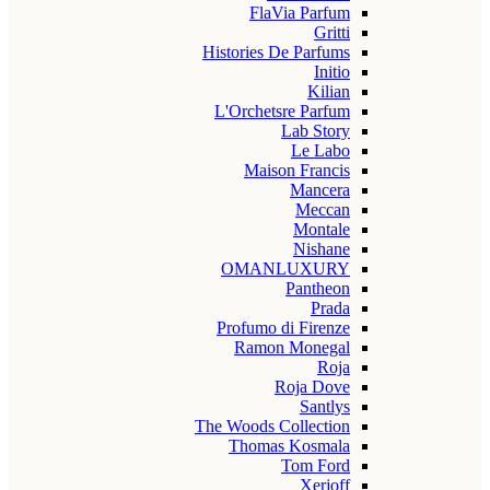
FlaVia Parfum
Gritti
Histories De Parfums
Initio
Kilian
L'Orchetsre Parfum
Lab Story
Le Labo
Maison Francis
Mancera
Meccan
Montale
Nishane
OMANLUXURY
Pantheon
Prada
Profumo di Firenze
Ramon Monegal
Roja
Roja Dove
Santlys
The Woods Collection
Thomas Kosmala
Tom Ford
Xerjoff