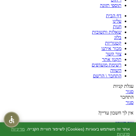
תוספי תזונה
דף הבית
עלינו
חנות
שאלות ותשובות
בלוג
קטגוריות
מכור איתנו
צור קשר
תקנון אתר
רשימת מועדפים
השווה
התחבר \ הרשם
עגלת קניות
סגור
התחבר
סגור
אין לך חשבון עדיין?
צור חשבון
חנות
אתר זה משתמש בעוגיות (Cookies) לשיפור חוויית הקנייה.
מדיניות
פרטיות
מוצרים שאהבתי