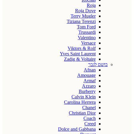
Roja
Roja Dove
Terry Mugler
Tiziana Terenzi
Tom Ford
Trussardi
Valentino
Versace
Viktors & Rolf
Yves Saint Laurent
Zadig & Voltaire
בושם לגבר
Afnan
Amouage
Armaf
Azzaro
Burberry
Calvin Klein
Carolina Herrera
Chanel
Christian Dior
Coach
Creed
Dolce and Gabbana