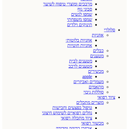
מרככים ומוצרי טיפוח לשיער
סבוני גוף
שמפו לנשים
שמפו משפחתי
תינוקים וילדים
סלולרי
אוזניות
אוזניות בלוטות׳
אוזניות חוטיות
כבלים
מטענים
מטענים לבית
מטענים לרכב
מכשירים
apple
מעמדים ואביזרים
מתאמים
סוללות גיבוי
ציוד רפואי
מוצרים מתכלים
טיפול בפצעים וחבישות
נוזלים רפואיים לשימוש חיצוני
ציוד מתכלה רפואי
מכשור רפואי
אביזרי בדיקה ומדידה