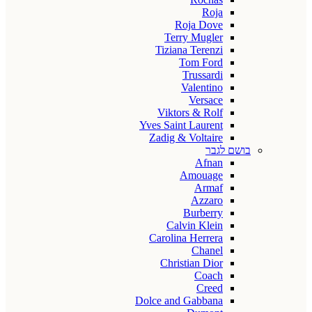
Roja
Roja Dove
Terry Mugler
Tiziana Terenzi
Tom Ford
Trussardi
Valentino
Versace
Viktors & Rolf
Yves Saint Laurent
Zadig & Voltaire
בושם לגבר
Afnan
Amouage
Armaf
Azzaro
Burberry
Calvin Klein
Carolina Herrera
Chanel
Christian Dior
Coach
Creed
Dolce and Gabbana