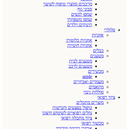
מרככים ומוצרי טיפוח לשיער
סבוני גוף
שמפו לנשים
שמפו משפחתי
תינוקים וילדים
סלולרי
אוזניות
אוזניות בלוטות׳
אוזניות חוטיות
כבלים
מטענים
מטענים לבית
מטענים לרכב
מכשירים
apple
מעמדים ואביזרים
מתאמים
סוללות גיבוי
ציוד רפואי
מוצרים מתכלים
טיפול בפצעים וחבישות
נוזלים רפואיים לשימוש חיצוני
ציוד מתכלה רפואי
מכשור רפואי
אביזרי בדיקה ומדידה