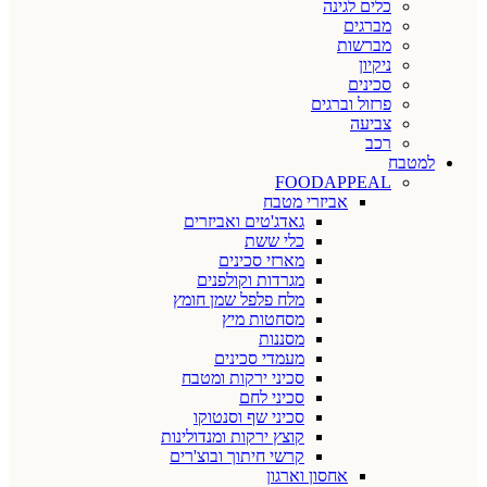
כלים לגינה
מברגים
מברשות
ניקיון
סכינים
פרזול וברגים
צביעה
רכב
למטבח
FOODAPPEAL
אביזרי מטבח
גאדג'טים ואביזרים
כלי ששת
מארזי סכינים
מגרדות וקולפנים
מלח פלפל שמן חומץ
מסחטות מיץ
מסננות
מעמדי סכינים
סכיני ירקות ומטבח
סכיני לחם
סכיני שף וסנטוקו
קוצץ ירקות ומנדולינות
קרשי חיתוך ובוצ'רים
אחסון וארגון