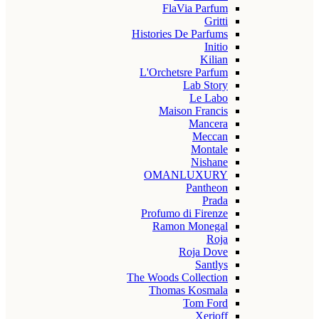
FlaVia Parfum
Gritti
Histories De Parfums
Initio
Kilian
L'Orchetsre Parfum
Lab Story
Le Labo
Maison Francis
Mancera
Meccan
Montale
Nishane
OMANLUXURY
Pantheon
Prada
Profumo di Firenze
Ramon Monegal
Roja
Roja Dove
Santlys
The Woods Collection
Thomas Kosmala
Tom Ford
Xerjoff