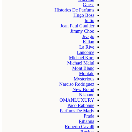
Guess
Histories De Parfums
Hugo Boss
Initio
Jean Paul Gaultier
Jimmy Choo
Jivago
Kilian
La Rive
Lancome
Michael Kors
Michael Malul
Mont Blanc
Montale
Mysterious
Narciso Rodriguez
New Brand
Nishane
OMANLUXURY
Paco Rabbane
Parfums De Marly
Prada
Rihanna
Roberto Cavalli
Rochas