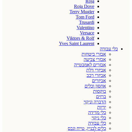
Roja
Roja Dove
Terry Mugler
Tom Ford
Trusardi
Valentino
Versace
Viktors & Rolf
Yves Saint Laurent
כלי עבודה
אבזרי ביטחות
אבזרי צביעה
אבזרים לאמבטייה
אביזרי דלת
אביזרי רכב
אביזרים
אחסון וכלים
בוקסות
ברזים
הדברה וניקוי
ידיות
כלי מדידה
כלי ניקוי
כלי עבודה
כלים לבניין, טייח וגבס