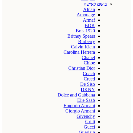
בושם לאישה
Afnan
Amouage
Armaf
BDK
Bois 1920
Britney Spears
Burberry
Calvin Klein
Carolina Herrera
Chanel
Chloe
Christian Dior
Coach
Creed
De Siso
DKNY
Dolce and Gabbana
Elie Saab
Emporio Armani
Giorgio Armani
Givenchy
Gritti
Gucci
Guerlain