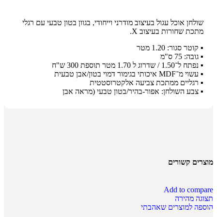
שולחן אוכל עגול בעיצוב מודרני וייחודי, בגוון בטון טבעי עם רגלי
מתכת שחורות בעיצוב X.
▪ קוטר סגור: 1.20 מטר
▪ גובה: 75 ס"מ
▪ נפתח ל־1.50 / שדרוג ל 1.70 מטר תוספת 300 ש"ח
▪ עשוי מ־MDF איכותי בגימור דמוי בטון/אבן טבעית
▪ רגליים ממתכת צביעה אלקטרוסטטית
▪ צבע השולחן: אפור-בהיר/בטון טבעי (מראה אבן
מוצרים קשורים
Add to compare
תצוגה מהירה
הוספה למוצרים שאהבתי