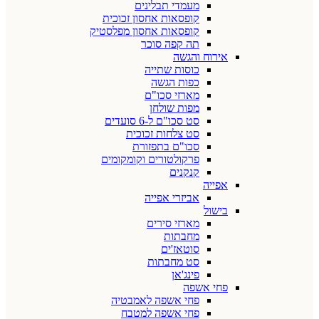
מעמדי תבלינים
קופסאות אחסון זכוכית
קופסאות אחסון מפלסטיק
תה קפה סוכר
אירוח והגשה
כוסות שתייה
כפות הגשה
מארזי סכו"ם
מפות שולחן
סט סכו"ם ל-6 סועדים
סט צלחות זכוכית
סכו"ם בתפזורת
פרקולטורים וקומקומים
קנקנים
אפייה
אביזרי אפייה
בישול
מארזי סירים
מחבתות
סוטאז'ים
סט מחבתות
פינג'אן
פחי אשפה
פחי אשפה לאמבטיה
פחי אשפה למטבח