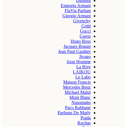
Dumont
Emporio Armani
FlaVia Parfum
Giorgio Armani
Givenchy
Gritti
Gucci
Guess
Hugo Boss
Jacques Bogart
Jean Paul Gaultier
Jivago
Joop Homme
La Rive
LAIKOU
Le Labo
Maison Francis
Mercedes Benz
Michael Malul
Mont Blanc
Nasomatto
Paco Rabbane
Parfums De Marly
Prada
Rochas