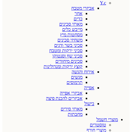
Y.c
אביזרי מטבח
אחר
כדים
מארזי סכינים
מייבש כלים
מסחטות מיץ
משחיזי סכינים
סכיני בשר ודגים
סכיני ירקות ומטבח
סכיני שף וסנטוקו
סכינים מיחודים
קוצץ ירקות ומנדולינות
אירוח והגשה
מגשים
תרמוסים
אפייה
אביזרי אפייה
אביזרים להכנת פיצה
בישול
מארזי סירים
מחבתות
מוצרי חשמל
טוסטרים
מוצרי חורף