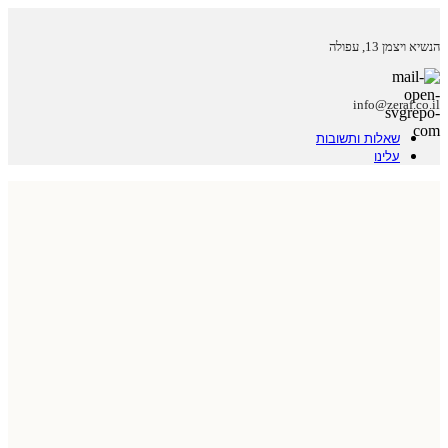
הנשיא ויצמן 13, עפולה
info@zeraf.co.il
שאלות ותשובות
עלינו