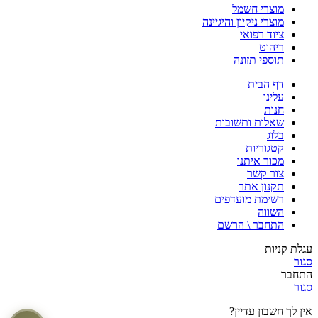
מוצרי חשמל
מוצרי ניקיון והיגיינה
ציוד רפואי
ריהוט
תוספי תזונה
דף הבית
עלינו
חנות
שאלות ותשובות
בלוג
קטגוריות
מכור איתנו
צור קשר
תקנון אתר
רשימת מועדפים
השווה
התחבר \ הרשם
עגלת קניות
סגור
התחבר
סגור
אין לך חשבון עדיין?