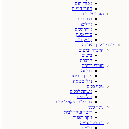
מפזרי חום
תנורי חימום
מוצרי מטבח
בלנדרים
גרילים
מיקרוגלים
סירי טיגון
קומקומים
מוצרי ניקיון והיגיינה
הדברה ובישום
בישום
הדברה
חומרי כביסה
כביסה
מרכך כביסה
נוזלי כביסה
ניקוי כלים
משחה לכלים
נוזל כלים
קפסולות וניקוי למדיח
ניקוי כללי
חיטוי וניקוי לבית
ניקוי רצפות
רחיצה והגנייה
היגיינה