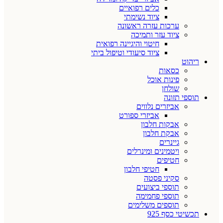
כלים רפואיים
ציוד נשימתי
ערכות עזרה ראשונה
ציוד עזר ותמיכה
חיטוי והיגיינה רפואית
ציוד סיעודי וטיפול ביתי
ריהוט
כסאות
פינות אוכל
שולחן
תוספי תזונה
אביזרים נלווים
אביזרי ספורט
אבקות חלבון
אבקת חלבון
גיינרים
ויטמינים ומינרלים
חטיפים
חטיפי חלבון
סקיני פסטה
תוספי ביצועים
תוספי פחמימה
תוספים משלימים
תכשיטי כסף 925