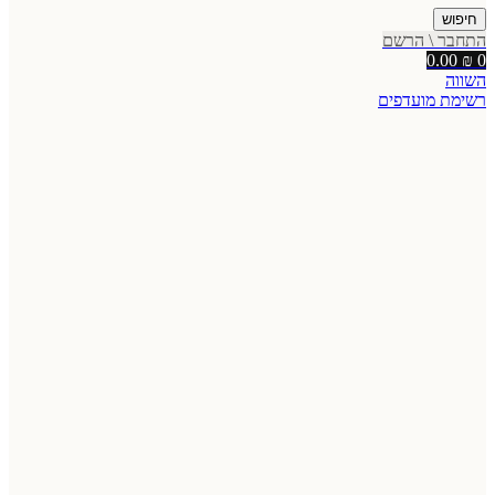
חיפוש
התחבר \ הרשם
0.00
₪
0
השווה
רשימת מועדפים