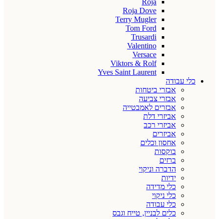
Roja
Roja Dove
Terry Mugler
Tom Ford
Trusardi
Valentino
Versace
Viktors & Rolf
Yves Saint Laurent
כלי עבודה
אבזרי ביטחות
אבזרי צביעה
אבזרים לאמבטייה
אביזרי דלת
אביזרי רכב
אביזרים
אחסון וכלים
בוקסות
ברזים
הדברה וניקוי
ידיות
כלי מדידה
כלי ניקוי
כלי עבודה
כלים לבניין, טייח וגבס