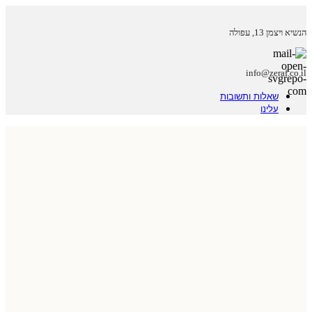
הנשיא ויצמן 13, עפולה
info@zeraf.co.il
שאלות ותשובות
עלינו