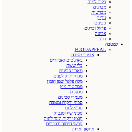
כלים לגינה
מברגים
מברשות
ניקיון
סכינים
פרזול וברגים
צביעה
רכב
למטבח
FOODAPPEAL
אביזרי מטבח
גאדג'טים ואביזרים
כלי ששת
מארזי סכינים
מגרדות וקולפנים
מלח פלפל שמן חומץ
מסחטות מיץ
מסננות
מעמדי סכינים
סכיני ירקות ומטבח
סכיני לחם
סכיני שף וסנטוקו
קוצץ ירקות ומנדולינות
קרשי חיתוך ובוצ'רים
אחסון וארגון