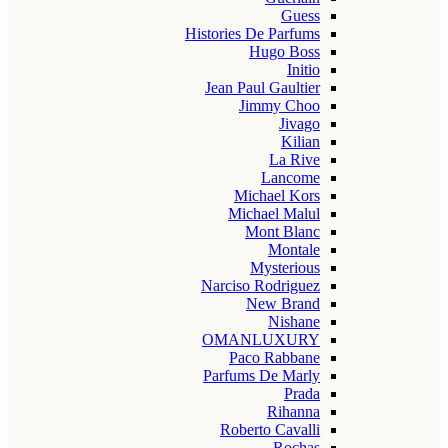
Guess
Histories De Parfums
Hugo Boss
Initio
Jean Paul Gaultier
Jimmy Choo
Jivago
Kilian
La Rive
Lancome
Michael Kors
Michael Malul
Mont Blanc
Montale
Mysterious
Narciso Rodriguez
New Brand
Nishane
OMANLUXURY
Paco Rabbane
Parfums De Marly
Prada
Rihanna
Roberto Cavalli
Rochas