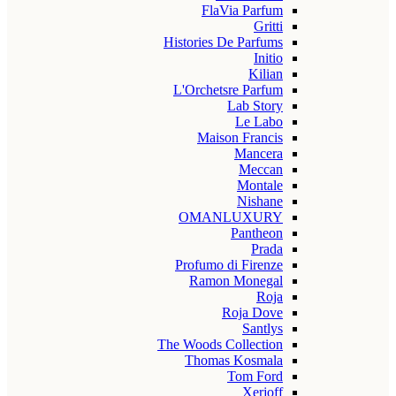
FlaVia Parfum
Gritti
Histories De Parfums
Initio
Kilian
L'Orchetsre Parfum
Lab Story
Le Labo
Maison Francis
Mancera
Meccan
Montale
Nishane
OMANLUXURY
Pantheon
Prada
Profumo di Firenze
Ramon Monegal
Roja
Roja Dove
Santlys
The Woods Collection
Thomas Kosmala
Tom Ford
Xerjoff