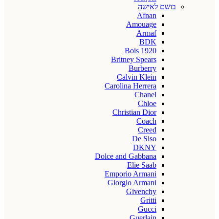
בושם לאישה
Afnan
Amouage
Armaf
BDK
Bois 1920
Britney Spears
Burberry
Calvin Klein
Carolina Herrera
Chanel
Chloe
Christian Dior
Coach
Creed
De Siso
DKNY
Dolce and Gabbana
Elie Saab
Emporio Armani
Giorgio Armani
Givenchy
Gritti
Gucci
Guerlain