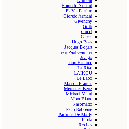
Dumont
Emporio Armani
FlaVia Parfum
Giorgio Armani
Givenchy
Gritti
Gucci
Guess
Hugo Boss
Jacques Bogart
Jean Paul Gaultier
Jivago
Joop Homme
La Rive
LAIKOU
Le Labo
Maison Francis
Mercedes Benz
Michael Malul
Mont Blanc
Nasomatto
Paco Rabbane
Parfums De Marly
Prada
Rochas