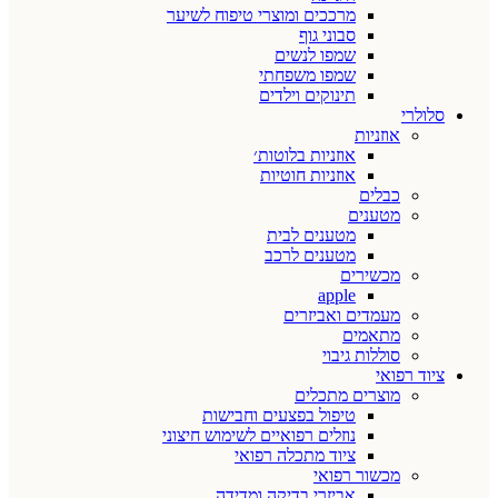
מרככים ומוצרי טיפוח לשיער
סבוני גוף
שמפו לנשים
שמפו משפחתי
תינוקים וילדים
סלולרי
אוזניות
אוזניות בלוטות׳
אוזניות חוטיות
כבלים
מטענים
מטענים לבית
מטענים לרכב
מכשירים
apple
מעמדים ואביזרים
מתאמים
סוללות גיבוי
ציוד רפואי
מוצרים מתכלים
טיפול בפצעים וחבישות
נוזלים רפואיים לשימוש חיצוני
ציוד מתכלה רפואי
מכשור רפואי
אביזרי בדיקה ומדידה