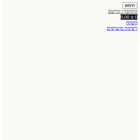
חיפוש
התחבר \ הרשם
0.00
₪
0
השווה
רשימת מועדפים