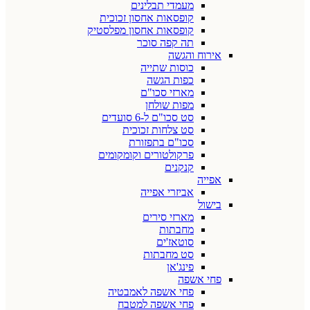
מעמדי תבלינים
קופסאות אחסון זכוכית
קופסאות אחסון מפלסטיק
תה קפה סוכר
אירוח והגשה
כוסות שתייה
כפות הגשה
מארזי סכו"ם
מפות שולחן
סט סכו"ם ל-6 סועדים
סט צלחות זכוכית
סכו"ם בתפזורת
פרקולטורים וקומקומים
קנקנים
אפייה
אביזרי אפייה
בישול
מארזי סירים
מחבתות
סוטאז'ים
סט מחבתות
פינג'אן
פחי אשפה
פחי אשפה לאמבטיה
פחי אשפה למטבח