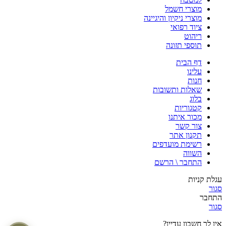
מוצרי חשמל
מוצרי ניקיון והיגיינה
ציוד רפואי
ריהוט
תוספי תזונה
דף הבית
עלינו
חנות
שאלות ותשובות
בלוג
קטגוריות
מכור איתנו
צור קשר
תקנון אתר
רשימת מועדפים
השווה
התחבר \ הרשם
עגלת קניות
סגור
התחבר
סגור
אין לך חשבון עדיין?