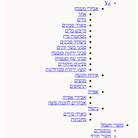
Y.c
אביזרי מטבח
אחר
כדים
מארזי סכינים
מייבש כלים
מסחטות מיץ
משחיזי סכינים
סכיני בשר ודגים
סכיני ירקות ומטבח
סכיני שף וסנטוקו
סכינים מיחודים
קוצץ ירקות ומנדולינות
אירוח והגשה
מגשים
תרמוסים
אפייה
אביזרי אפייה
אביזרים להכנת פיצה
בישול
מארזי סירים
מחבתות
מוצרי חשמל
טוסטרים
מוצרי חורף