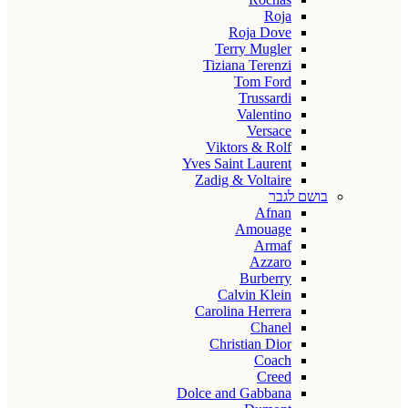
Roja
Roja Dove
Terry Mugler
Tiziana Terenzi
Tom Ford
Trussardi
Valentino
Versace
Viktors & Rolf
Yves Saint Laurent
Zadig & Voltaire
בושם לגבר
Afnan
Amouage
Armaf
Azzaro
Burberry
Calvin Klein
Carolina Herrera
Chanel
Christian Dior
Coach
Creed
Dolce and Gabbana