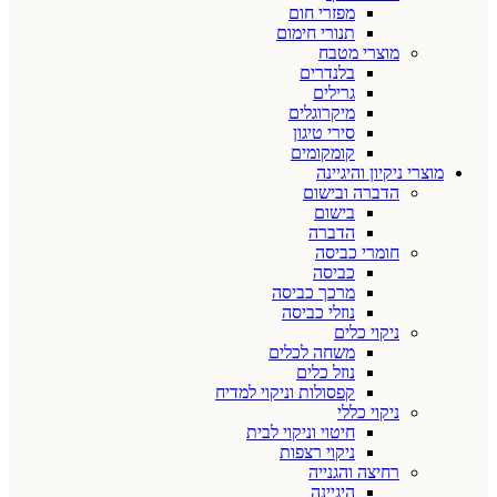
מפזרי חום
תנורי חימום
מוצרי מטבח
בלנדרים
גרילים
מיקרוגלים
סירי טיגון
קומקומים
מוצרי ניקיון והיגיינה
הדברה ובישום
בישום
הדברה
חומרי כביסה
כביסה
מרכך כביסה
נוזלי כביסה
ניקוי כלים
משחה לכלים
נוזל כלים
קפסולות וניקוי למדיח
ניקוי כללי
חיטוי וניקוי לבית
ניקוי רצפות
רחיצה והגנייה
היגיינה