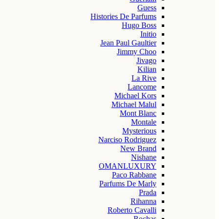
Guess
Histories De Parfums
Hugo Boss
Initio
Jean Paul Gaultier
Jimmy Choo
Jivago
Kilian
La Rive
Lancome
Michael Kors
Michael Malul
Mont Blanc
Montale
Mysterious
Narciso Rodriguez
New Brand
Nishane
OMANLUXURY
Paco Rabbane
Parfums De Marly
Prada
Rihanna
Roberto Cavalli
Rochas