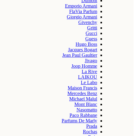
Dumont
Emporio Armani
FlaVia Parfum
Giorgio Armani
Givenchy
Gritti
Gucci
Guess
Hugo Boss
Jacques Bogart
Jean Paul Gaultier
Jivago
Joop Homme
La Rive
LAIKOU
Le Labo
Maison Francis
Mercedes Benz
Michael Malul
Mont Blanc
Nasomatto
Paco Rabbane
Parfums De Marly
Prada
Rochas