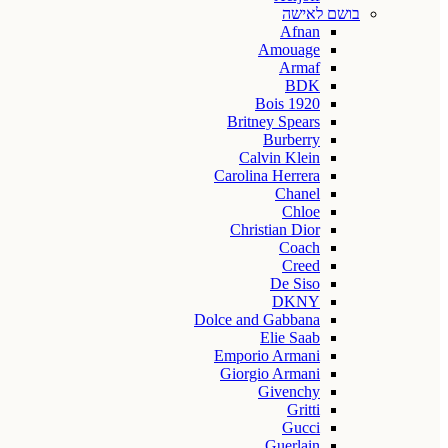
בושם לאישה
Afnan
Amouage
Armaf
BDK
Bois 1920
Britney Spears
Burberry
Calvin Klein
Carolina Herrera
Chanel
Chloe
Christian Dior
Coach
Creed
De Siso
DKNY
Dolce and Gabbana
Elie Saab
Emporio Armani
Giorgio Armani
Givenchy
Gritti
Gucci
Guerlain