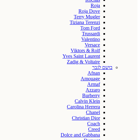
Roja
Roja Dove
Terry Mugler
Tiziana Terenzi
Tom Ford
Trussardi
Valentino
Versace
Viktors & Rolf
Yves Saint Laurent
Zadig & Voltaire
בושם לגבר
Afnan
Amouage
Armaf
Azzaro
Burberry
Calvin Klein
Carolina Herrera
Chanel
Christian Dior
Coach
Creed
Dolce and Gabbana