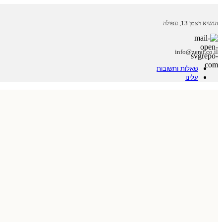
הנשיא ויצמן 13, עפולה
info@zeraf.co.il
שאלות ותשובות
עלינו