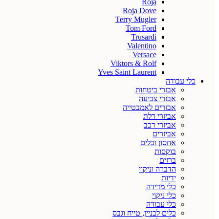
Roja
Roja Dove
Terry Mugler
Tom Ford
Trusardi
Valentino
Versace
Viktors & Rolf
Yves Saint Laurent
כלי עבודה
אבזרי ביטחות
אבזרי צביעה
אבזרים לאמבטייה
אביזרי דלת
אביזרי רכב
אביזרים
אחסון וכלים
בוקסות
ברזים
הדברה וניקוי
ידיות
כלי מדידה
כלי ניקוי
כלי עבודה
כלים לבניין, טייח וגבס