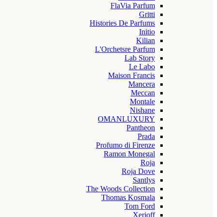
FlaVia Parfum
Gritti
Histories De Parfums
Initio
Kilian
L'Orchetsre Parfum
Lab Story
Le Labo
Maison Francis
Mancera
Meccan
Montale
Nishane
OMANLUXURY
Pantheon
Prada
Profumo di Firenze
Ramon Monegal
Roja
Roja Dove
Santlys
The Woods Collection
Thomas Kosmala
Tom Ford
Xerjoff