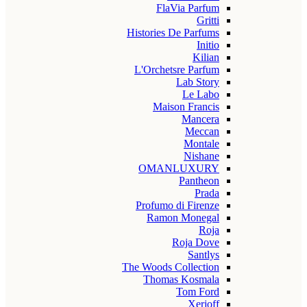
FlaVia Parfum
Gritti
Histories De Parfums
Initio
Kilian
L'Orchetsre Parfum
Lab Story
Le Labo
Maison Francis
Mancera
Meccan
Montale
Nishane
OMANLUXURY
Pantheon
Prada
Profumo di Firenze
Ramon Monegal
Roja
Roja Dove
Santlys
The Woods Collection
Thomas Kosmala
Tom Ford
Xerjoff