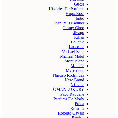
Guess
Histories De Parfums
Hugo Boss
Initio
Jean Paul Gaultier
Jimmy Choo
Jivago
Kilian
La Rive
Lancome
Michael Kors
Michael Malul
Mont Blanc
Montale
Mysterious
Narciso Rodriguez
New Brand
Nishane
OMANLUXURY
Paco Rabbane
Parfums De Marly
Prada
Rihanna
Roberto Cavalli
Rochas