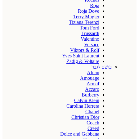
Roja
Roja Dove
Terry Mugler
Tiziana Terenzi
Tom Ford
Trussardi
Valentino
Versace
Viktors & Rolf
Yves Saint Laurent
Zadig & Voltaire
בושם לגבר
Afnan
Amouage
Armaf
Azzaro
Burberry
Calvin Klein
Carolina Herrera
Chanel
Christian Dior
Coach
Creed
Dolce and Gabbana