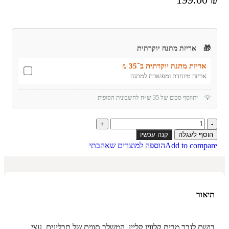
🎁
אריזת מתנה יוקרתית
אריזת מתנה יוקרתית ב־35 ₪
אריזה מיוחדת ומפוארת למתנה
💡
יתווסף סכום של 35 ש״ח לחשבונית הסופית
הוסף לעגלה
קנה עכשיו
Add to compare
הוספה למוצרים שאהבתי
תיאור
בושם לגבר מבית קלווין קליין, המשלב תווים של תבלינים, עצי