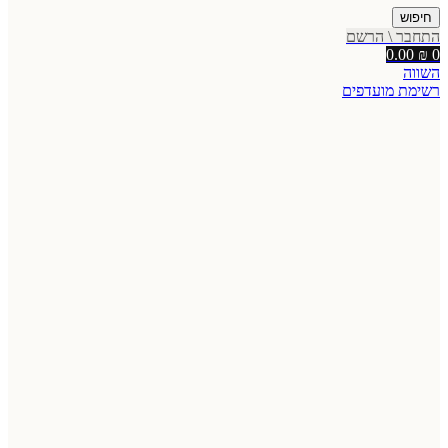
חיפוש
התחבר \ הרשם
0.00
₪
0
השווה
רשימת מועדפים