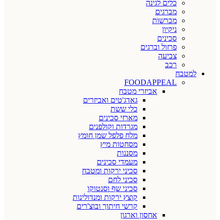
כלים לגינה
מברגים
מברשות
ניקיון
סכינים
פרזול וברגים
צביעה
רכב
למטבח
FOODAPPEAL
אביזרי מטבח
גאדג'טים ואביזרים
כלי ששת
מארזי סכינים
מגרדות וקולפנים
מלח פלפל שמן חומץ
מסחטות מיץ
מסננות
מעמדי סכינים
סכיני ירקות ומטבח
סכיני לחם
סכיני שף וסנטוקו
קוצץ ירקות ומנדולינות
קרשי חיתוך ובוצ'רים
אחסון וארגון