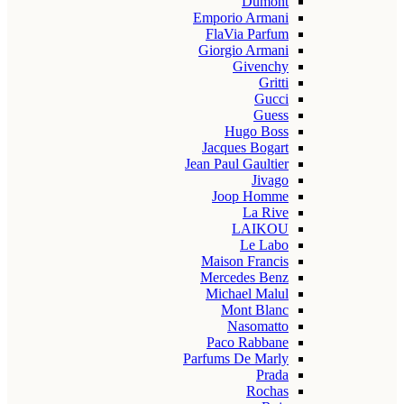
Dumont
Emporio Armani
FlaVia Parfum
Giorgio Armani
Givenchy
Gritti
Gucci
Guess
Hugo Boss
Jacques Bogart
Jean Paul Gaultier
Jivago
Joop Homme
La Rive
LAIKOU
Le Labo
Maison Francis
Mercedes Benz
Michael Malul
Mont Blanc
Nasomatto
Paco Rabbane
Parfums De Marly
Prada
Rochas