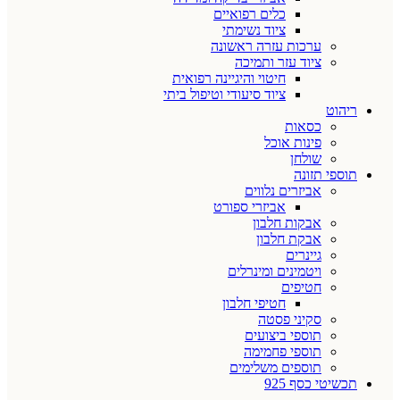
כלים רפואיים
ציוד נשימתי
ערכות עזרה ראשונה
ציוד עזר ותמיכה
חיטוי והיגיינה רפואית
ציוד סיעודי וטיפול ביתי
ריהוט
כסאות
פינות אוכל
שולחן
תוספי תזונה
אביזרים נלווים
אביזרי ספורט
אבקות חלבון
אבקת חלבון
גיינרים
ויטמינים ומינרלים
חטיפים
חטיפי חלבון
סקיני פסטה
תוספי ביצועים
תוספי פחמימה
תוספים משלימים
תכשיטי כסף 925