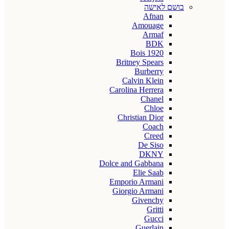
בושם לאישה
Afnan
Amouage
Armaf
BDK
Bois 1920
Britney Spears
Burberry
Calvin Klein
Carolina Herrera
Chanel
Chloe
Christian Dior
Coach
Creed
De Siso
DKNY
Dolce and Gabbana
Elie Saab
Emporio Armani
Giorgio Armani
Givenchy
Gritti
Gucci
Guerlain