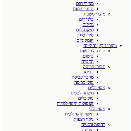
מפזרי חום
תנורי חימום
מוצרי מטבח
בלנדרים
גרילים
מיקרוגלים
סירי טיגון
קומקומים
מוצרי ניקיון והיגיינה
הדברה ובישום
בישום
הדברה
חומרי כביסה
כביסה
מרכך כביסה
נוזלי כביסה
ניקוי כלים
משחה לכלים
נוזל כלים
קפסולות וניקוי למדיח
ניקוי כללי
חיטוי וניקוי לבית
ניקוי רצפות
רחיצה והגנייה
היגיינה