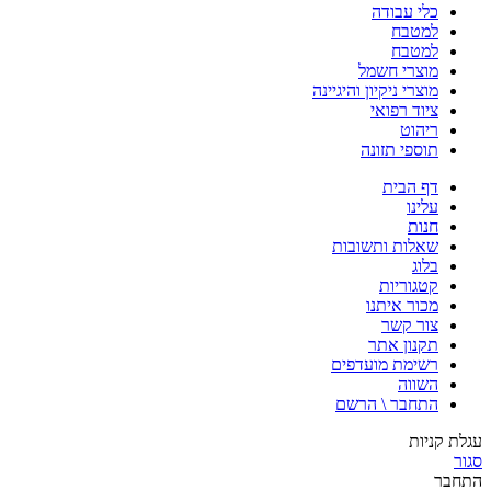
כלי עבודה
למטבח
למטבח
מוצרי חשמל
מוצרי ניקיון והיגיינה
ציוד רפואי
ריהוט
תוספי תזונה
דף הבית
עלינו
חנות
שאלות ותשובות
בלוג
קטגוריות
מכור איתנו
צור קשר
תקנון אתר
רשימת מועדפים
השווה
התחבר \ הרשם
עגלת קניות
סגור
התחבר