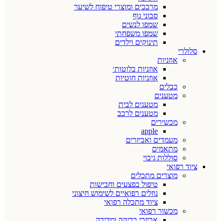
מרככים ומוצרי טיפוח לשיער
סבוני גוף
שמפו לנשים
שמפו משפחתי
תינוקים וילדים
סלולרי
אוזניות
אוזניות בלוטות׳
אוזניות חוטיות
כבלים
מטענים
מטענים לבית
מטענים לרכב
מכשירים
apple
מעמדים ואביזרים
מתאמים
סוללות גיבוי
ציוד רפואי
מוצרים מתכלים
טיפול בפצעים וחבישות
נוזלים רפואיים לשימוש חיצוני
ציוד מתכלה רפואי
מכשור רפואי
אביזרי בדיקה ומדידה