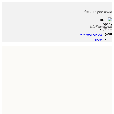
הנשיא ויצמן 13, עפולה
info@zeraf.co.il
שאלות ותשובות
עלינו