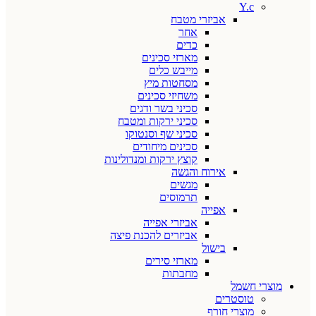
Y.c
אביזרי מטבח
אחר
כדים
מארזי סכינים
מייבש כלים
מסחטות מיץ
משחיזי סכינים
סכיני בשר ודגים
סכיני ירקות ומטבח
סכיני שף וסנטוקו
סכינים מיחודים
קוצץ ירקות ומנדולינות
אירוח והגשה
מגשים
תרמוסים
אפייה
אביזרי אפייה
אביזרים להכנת פיצה
בישול
מארזי סירים
מחבתות
מוצרי חשמל
טוסטרים
מוצרי חורף