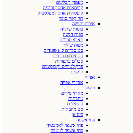
מעמדי תבלינים
קופסאות אחסון זכוכית
קופסאות אחסון מפלסטיק
תה קפה סוכר
אירוח והגשה
כוסות שתייה
כפות הגשה
מארזי סכו"ם
מפות שולחן
סט סכו"ם ל-6 סועדים
סט צלחות זכוכית
סכו"ם בתפזורת
פרקולטורים וקומקומים
קנקנים
אפייה
אביזרי אפייה
בישול
מארזי סירים
מחבתות
סוטאז'ים
סט מחבתות
פינג'אן
פחי אשפה
פחי אשפה לאמבטיה
פחי אשפה למטבח