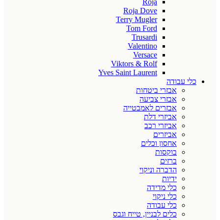
Roja
Roja Dove
Terry Mugler
Tom Ford
Trusardi
Valentino
Versace
Viktors & Rolf
Yves Saint Laurent
כלי עבודה
אבזרי ביטחות
אבזרי צביעה
אבזרים לאמבטייה
אביזרי דלת
אביזרי רכב
אביזרים
אחסון וכלים
בוקסות
ברזים
הדברה וניקוי
ידיות
כלי מדידה
כלי ניקוי
כלי עבודה
כלים לבניין, טייח וגבס