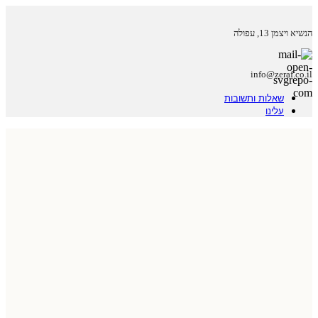
הנשיא ויצמן 13, עפולה
info@zeraf.co.il
שאלות ותשובות
עלינו