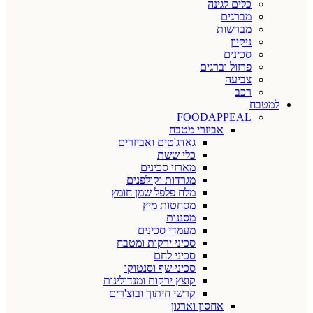
כלים לגינה
מברגים
מברשות
ניקיון
סכינים
פרזול וברגים
צביעה
רכב
למטבח
FOODAPPEAL
אביזרי מטבח
גאדג'טים ואביזרים
כלי ששת
מארזי סכינים
מגרדות וקולפנים
מלח פלפל שמן חומץ
מסחטות מיץ
מסננות
מעמדי סכינים
סכיני ירקות ומטבח
סכיני לחם
סכיני שף וסנטוקו
קוצץ ירקות ומנדולינות
קרשי חיתוך ובוצ'רים
אחסון וארגון