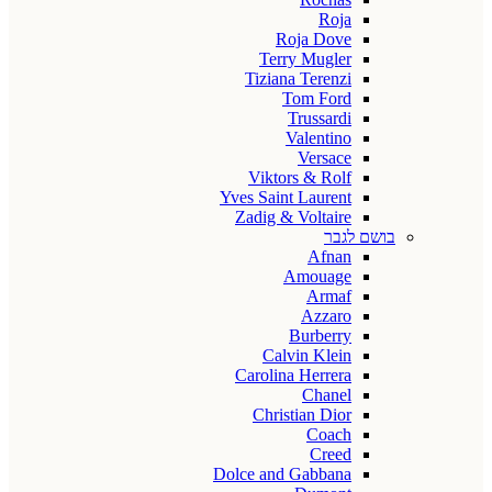
Roja
Roja Dove
Terry Mugler
Tiziana Terenzi
Tom Ford
Trussardi
Valentino
Versace
Viktors & Rolf
Yves Saint Laurent
Zadig & Voltaire
בושם לגבר
Afnan
Amouage
Armaf
Azzaro
Burberry
Calvin Klein
Carolina Herrera
Chanel
Christian Dior
Coach
Creed
Dolce and Gabbana