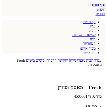
0.00
₪
0
חיפוש
תפריט
דף הבית
עלינו
חנות
שאלות ותשובות
בלוג
קטגוריות
מכור איתנו
צור קשר
תקנון אתר
עמוד הבית
מוצרי ניקיון והיגיינה
הדברה ובישום
בישום
Fresh –
מאסק מעודן
Fresh – מאסק מעודן
מק"ט:
450500148
18.99
₪