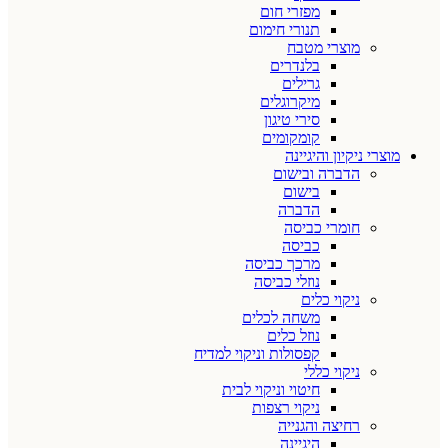
מפזרי חום
תנורי חימום
מוצרי מטבח
בלנדרים
גרילים
מיקרוגלים
סירי טיגון
קומקומים
מוצרי ניקיון והיגיינה
הדברה ובישום
בישום
הדברה
חומרי כביסה
כביסה
מרכך כביסה
נוזלי כביסה
ניקוי כלים
משחה לכלים
נוזל כלים
קפסולות וניקוי למדיח
ניקוי כללי
חיטוי וניקוי לבית
ניקוי רצפות
רחיצה והגנייה
היגיינה