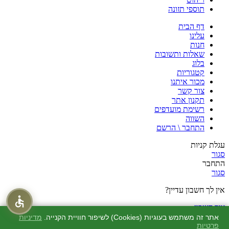
תוספי תזונה
דף הבית
עלינו
חנות
שאלות ותשובות
בלוג
קטגוריות
מכור איתנו
צור קשר
תקנון אתר
רשימת מועדפים
השווה
התחבר \ הרשם
עגלת קניות
סגור
התחבר
סגור
אין לך חשבון עדיין?
צור חשבון
חנות
אתר זה משתמש בעוגיות (Cookies) לשיפור חוויית הקנייה.
מדיניות
פרטיות
מוצרים שאהבתי