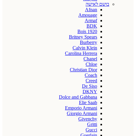
בושם לאישה
Afnan
Amouage
Armaf
BDK
Bois 1920
Britney Spears
Burberry
Calvin Klein
Carolina Herrera
Chanel
Chloe
Christian Dior
Coach
Creed
De Siso
DKNY
Dolce and Gabbana
Elie Saab
Emporio Armani
Giorgio Armani
Givenchy
Gritti
Gucci
Guerlain