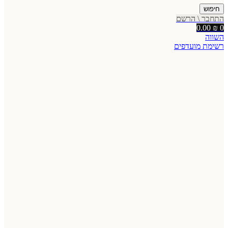
חיפוש
התחבר \ הרשם
0.00
₪
0
השווה
רשימת מועדפים