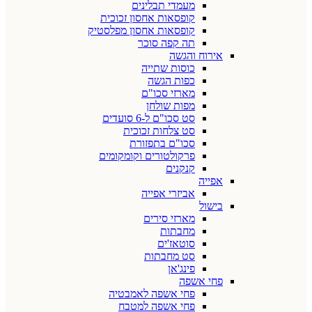
מעמדי תבלינים
קופסאות אחסון זכוכית
קופסאות אחסון מפלסטיק
תה קפה סוכר
אירוח והגשה
כוסות שתייה
כפות הגשה
מארזי סכו"ם
מפות שולחן
סט סכו"ם ל-6 סועדים
סט צלחות זכוכית
סכו"ם בתפזורת
פרקולטורים וקומקומים
קנקנים
אפייה
אביזרי אפייה
בישול
מארזי סירים
מחבתות
סוטאז'ים
סט מחבתות
פינג'אן
פחי אשפה
פחי אשפה לאמבטיה
פחי אשפה למטבח