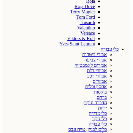
Roja
Roja Dove
Terry Mugler
Tom Ford
Trusardi
Valentino
Versace
Viktors & Rolf
Yves Saint Laurent
כלי עבודה
אבזרי ביטחות
אבזרי צביעה
אבזרים לאמבטייה
אביזרי דלת
אביזרי רכב
אביזרים
אחסון וכלים
בוקסות
ברזים
הדברה וניקוי
ידיות
כלי מדידה
כלי ניקוי
כלי עבודה
כלים לבניין, טייח וגבס