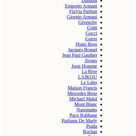
Dumont
Emporio Armani
FlaVia Parfum
Giorgio Armani
Givenchy
Gritti
Gucci
Guess
Hugo Boss
Jacques Bogart
Jean Paul Gaultier
Jivago
Joop Homme
La Rive
LAIKOU
Le Labo
Maison Francis
Mercedes Benz
Michael Malul
Mont Blanc
Nasomatto
Paco Rabbane
Parfums De Marly
Prada
Rochas