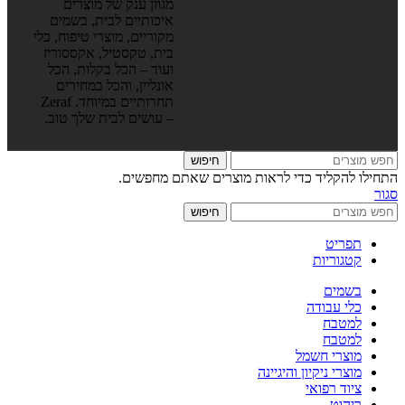
מגוון ענק של מוצרים
איכותיים לבית, בשמים
מקוריים, מוצרי טיפוח, כלי
בית, טקסטיל, אקססוריז
ועוד – הכל בקלות, הכל
אונליין, והכל במחירים
תחרותיים במיוחד. Zeraf
– עושים לבית שלך טוב.
חיפוש
התחילו להקליד כדי לראות מוצרים שאתם מחפשים.
סגור
חיפוש
תפריט
קטגוריות
בשמים
כלי עבודה
למטבח
למטבח
מוצרי חשמל
מוצרי ניקיון והיגיינה
ציוד רפואי
ריהוט