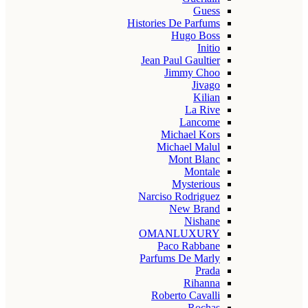
Guess
Histories De Parfums
Hugo Boss
Initio
Jean Paul Gaultier
Jimmy Choo
Jivago
Kilian
La Rive
Lancome
Michael Kors
Michael Malul
Mont Blanc
Montale
Mysterious
Narciso Rodriguez
New Brand
Nishane
OMANLUXURY
Paco Rabbane
Parfums De Marly
Prada
Rihanna
Roberto Cavalli
Rochas