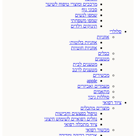
מרככים ומוצרי טיפוח לשיער
סבוני גוף
שמפו לנשים
שמפו משפחתי
תינוקים וילדים
סלולרי
אוזניות
אוזניות בלוטות׳
אוזניות חוטיות
כבלים
מטענים
מטענים לבית
מטענים לרכב
מכשירים
apple
מעמדים ואביזרים
מתאמים
סוללות גיבוי
ציוד רפואי
מוצרים מתכלים
טיפול בפצעים וחבישות
נוזלים רפואיים לשימוש חיצוני
ציוד מתכלה רפואי
מכשור רפואי
אביזרי בדיקה ומדידה