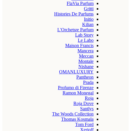
FlaVia Parfum
Gritti
Histories De Parfums
Initio
Kilian
L'Orchetsre Parfum
Lab Story
Le Labo
Maison Francis
Mancera
Meccan
Montale
Nishane
OMANLUXURY
Pantheon
Prada
Profumo di Firenze
Ramon Monegal
Roja
Roja Dove
Santlys
The Woods Collection
Thomas Kosmala
Tom Ford
Xerjoff