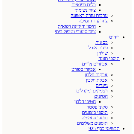
כלים רפואיים
ציוד נשימתי
ערכות עזרה ראשונה
ציוד עזר ותמיכה
חיטוי והיגיינה רפואית
ציוד סיעודי וטיפול ביתי
ריהוט
כסאות
פינות אוכל
שולחן
תוספי תזונה
אביזרים נלווים
אביזרי ספורט
אבקות חלבון
אבקת חלבון
גיינרים
ויטמינים ומינרלים
חטיפים
חטיפי חלבון
סקיני פסטה
תוספי ביצועים
תוספי פחמימה
תוספים משלימים
תכשיטי כסף 925