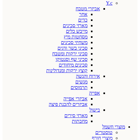
Y.c
אביזרי מטבח
אחר
כדים
מארזי סכינים
מייבש כלים
מסחטות מיץ
משחיזי סכינים
סכיני בשר ודגים
סכיני ירקות ומטבח
סכיני שף וסנטוקו
סכינים מיחודים
קוצץ ירקות ומנדולינות
אירוח והגשה
מגשים
תרמוסים
אפייה
אביזרי אפייה
אביזרים להכנת פיצה
בישול
מארזי סירים
מחבתות
מוצרי חשמל
טוסטרים
מוצרי חורף