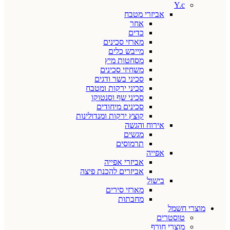
Y.c
אביזרי מטבח
אחר
כדים
מארזי סכינים
מייבש כלים
מסחטות מיץ
משחיזי סכינים
סכיני בשר ודגים
סכיני ירקות ומטבח
סכיני שף וסנטוקו
סכינים מיחודים
קוצץ ירקות ומנדולינות
אירוח והגשה
מגשים
תרמוסים
אפייה
אביזרי אפייה
אביזרים להכנת פיצה
בישול
מארזי סירים
מחבתות
מוצרי חשמל
טוסטרים
מוצרי חורף