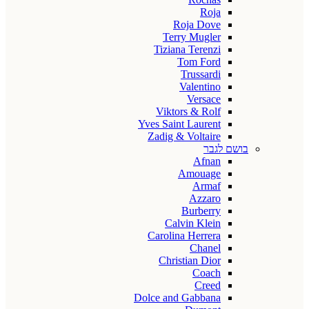
Roja
Roja Dove
Terry Mugler
Tiziana Terenzi
Tom Ford
Trussardi
Valentino
Versace
Viktors & Rolf
Yves Saint Laurent
Zadig & Voltaire
בושם לגבר
Afnan
Amouage
Armaf
Azzaro
Burberry
Calvin Klein
Carolina Herrera
Chanel
Christian Dior
Coach
Creed
Dolce and Gabbana