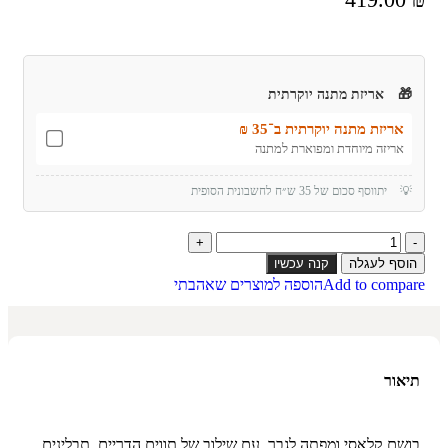
🎁
אריזת מתנה יוקרתית
אריזת מתנה יוקרתית ב־35 ₪
אריזה מיוחדת ומפוארת למתנה
💡
יתווסף סכום של 35 ש״ח לחשבונית הסופית
הוסף לעגלה
קנה עכשיו
Add to compare
הוספה למוצרים שאהבתי
תיאור
בושם קלאסי ומפתה לגבר, עם שילוב של תווים הדריים, תבלינים