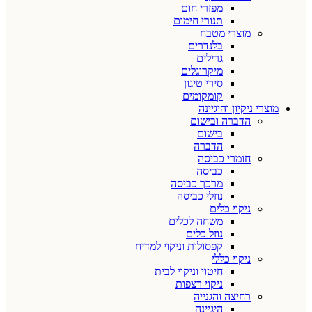
מפזרי חום
תנורי חימום
מוצרי מטבח
בלנדרים
גרילים
מיקרוגלים
סירי טיגון
קומקומים
מוצרי ניקיון והיגיינה
הדברה ובישום
בישום
הדברה
חומרי כביסה
כביסה
מרכך כביסה
נוזלי כביסה
ניקוי כלים
משחה לכלים
נוזל כלים
קפסולות וניקוי למדיח
ניקוי כללי
חיטוי וניקוי לבית
ניקוי רצפות
רחיצה והגנייה
היגיינה