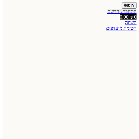
חיפוש
התחבר \ הרשם
0.00
₪
0
השווה
רשימת מועדפים