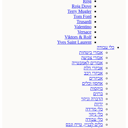
Roja
Roja Dove
Terry Mugler
Tom Ford
Trusardi
Valentino
Versace
Viktors & Rolf
Yves Saint Laurent
כלי עבודה
אבזרי ביטחות
אבזרי צביעה
אבזרים לאמבטייה
אביזרי דלת
אביזרי רכב
אביזרים
אחסון וכלים
בוקסות
ברזים
הדברה וניקוי
ידיות
כלי מדידה
כלי ניקוי
כלי עבודה
כלים לבניין, טייח וגבס