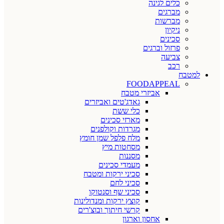
כלים לגינה
מברגים
מברשות
ניקיון
סכינים
פרזול וברגים
צביעה
רכב
למטבח
FOODAPPEAL
אביזרי מטבח
גאדג'טים ואביזרים
כלי ששת
מארזי סכינים
מגרדות וקולפנים
מלח פלפל שמן חומץ
מסחטות מיץ
מסננות
מעמדי סכינים
סכיני ירקות ומטבח
סכיני לחם
סכיני שף וסנטוקו
קוצץ ירקות ומנדולינות
קרשי חיתוך ובוצ'רים
אחסון וארגון