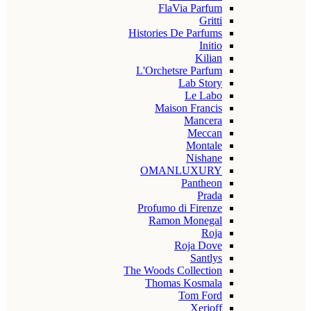
FlaVia Parfum
Gritti
Histories De Parfums
Initio
Kilian
L'Orchetsre Parfum
Lab Story
Le Labo
Maison Francis
Mancera
Meccan
Montale
Nishane
OMANLUXURY
Pantheon
Prada
Profumo di Firenze
Ramon Monegal
Roja
Roja Dove
Santlys
The Woods Collection
Thomas Kosmala
Tom Ford
Xerjoff