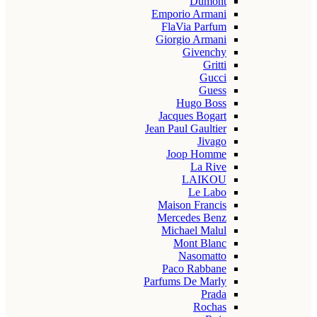
Dumont
Emporio Armani
FlaVia Parfum
Giorgio Armani
Givenchy
Gritti
Gucci
Guess
Hugo Boss
Jacques Bogart
Jean Paul Gaultier
Jivago
Joop Homme
La Rive
LAIKOU
Le Labo
Maison Francis
Mercedes Benz
Michael Malul
Mont Blanc
Nasomatto
Paco Rabbane
Parfums De Marly
Prada
Rochas