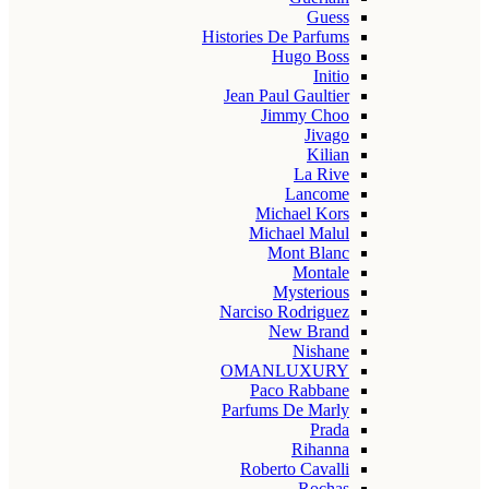
Guess
Histories De Parfums
Hugo Boss
Initio
Jean Paul Gaultier
Jimmy Choo
Jivago
Kilian
La Rive
Lancome
Michael Kors
Michael Malul
Mont Blanc
Montale
Mysterious
Narciso Rodriguez
New Brand
Nishane
OMANLUXURY
Paco Rabbane
Parfums De Marly
Prada
Rihanna
Roberto Cavalli
Rochas