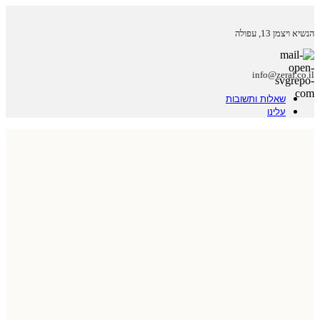
הנשיא ויצמן 13, עפולה
info@zeraf.co.il
שאלות ותשובות
עלינו