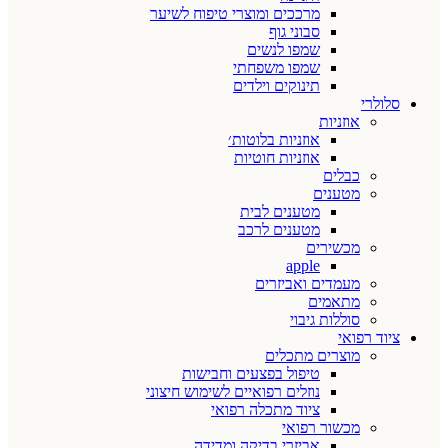
מרככים ומוצרי טיפוח לשיער
סבוני גוף
שמפו לנשים
שמפו משפחתי
תינוקים וילדים
סלולרי
אוזניות
אוזניות בלוטות׳
אוזניות חוטיות
כבלים
מטענים
מטענים לבית
מטענים לרכב
מכשירים
apple
מעמדים ואביזרים
מתאמים
סוללות גיבוי
ציוד רפואי
מוצרים מתכלים
טיפול בפצעים וחבישות
נוזלים רפואיים לשימוש חיצוני
ציוד מתכלה רפואי
מכשור רפואי
אביזרי בדיקה ומדידה