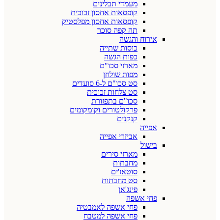
מעמדי תבלינים
קופסאות אחסון זכוכית
קופסאות אחסון מפלסטיק
תה קפה סוכר
אירוח והגשה
כוסות שתייה
כפות הגשה
מארזי סכו"ם
מפות שולחן
סט סכו"ם ל-6 סועדים
סט צלחות זכוכית
סכו"ם בתפזורת
פרקולטורים וקומקומים
קנקנים
אפייה
אביזרי אפייה
בישול
מארזי סירים
מחבתות
סוטאז'ים
סט מחבתות
פינג'אן
פחי אשפה
פחי אשפה לאמבטיה
פחי אשפה למטבח