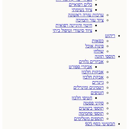
כלים רפואיים
ציוד נשימתי
ערכות עזרה ראשונה
ציוד עזר ותמיכה
חיטוי והיגיינה רפואית
ציוד סיעודי וטיפול ביתי
ריהוט
כסאות
פינות אוכל
שולחן
תוספי תזונה
אביזרים נלווים
אביזרי ספורט
אבקות חלבון
אבקת חלבון
גיינרים
ויטמינים ומינרלים
חטיפים
חטיפי חלבון
סקיני פסטה
תוספי ביצועים
תוספי פחמימה
תוספים משלימים
תכשיטי כסף 925