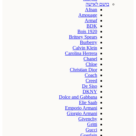
בושם לאישה
Afnan
Amouage
Armaf
BDK
Bois 1920
Britney Spears
Burberry
Calvin Klein
Carolina Herrera
Chanel
Chloe
Christian Dior
Coach
Creed
De Siso
DKNY
Dolce and Gabbana
Elie Saab
Emporio Armani
Giorgio Armani
Givenchy
Gritti
Gucci
Guerlain