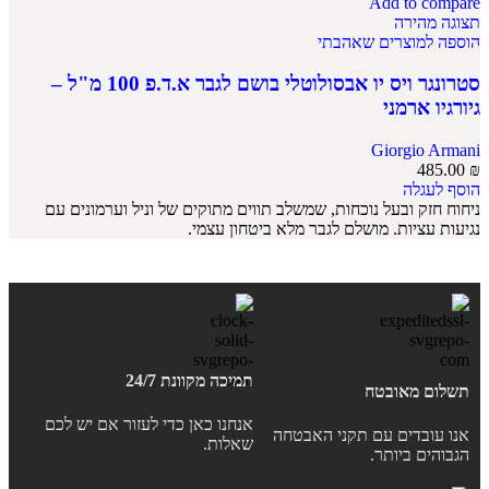
Add to compare
תצוגה מהירה
הוספה למוצרים שאהבתי
סטרונגר ויס יו אבסולוטלי בושם לגבר א.ד.פ 100 מ"ל –
גיורגיו ארמני
Giorgio Armani
485.00
₪
הוסף לעגלה
ניחוח חזק ובעל נוכחות, שמשלב תווים מתוקים של וניל וערמונים עם
נגיעות עציות. מושלם לגבר מלא ביטחון עצמי.
תמיכה מקוונת 24/7
תשלום מאובטח
אנחנו כאן כדי לעזור אם יש לכם
אנו עובדים עם תקני האבטחה
שאלות.
הגבוהים ביותר.