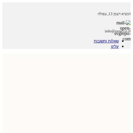
הנשיא ויצמן 13, עפולה
info@zeraf.co.il
שאלות ותשובות
עלינו