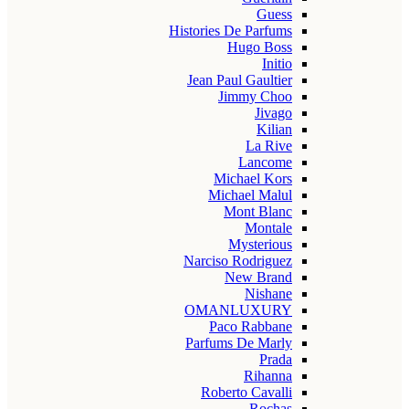
Guess
Histories De Parfums
Hugo Boss
Initio
Jean Paul Gaultier
Jimmy Choo
Jivago
Kilian
La Rive
Lancome
Michael Kors
Michael Malul
Mont Blanc
Montale
Mysterious
Narciso Rodriguez
New Brand
Nishane
OMANLUXURY
Paco Rabbane
Parfums De Marly
Prada
Rihanna
Roberto Cavalli
Rochas