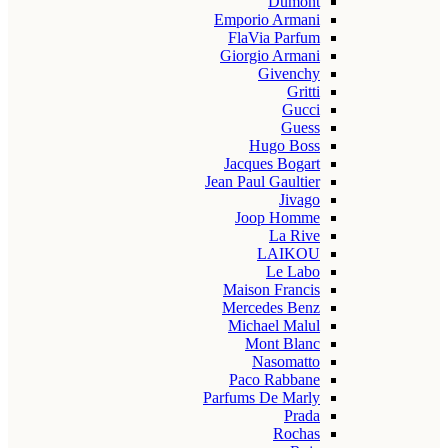
Dumont
Emporio Armani
FlaVia Parfum
Giorgio Armani
Givenchy
Gritti
Gucci
Guess
Hugo Boss
Jacques Bogart
Jean Paul Gaultier
Jivago
Joop Homme
La Rive
LAIKOU
Le Labo
Maison Francis
Mercedes Benz
Michael Malul
Mont Blanc
Nasomatto
Paco Rabbane
Parfums De Marly
Prada
Rochas