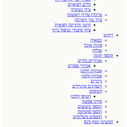
כלים רפואיים
ציוד נשימתי
ערכות עזרה ראשונה
ציוד עזר ותמיכה
חיטוי והיגיינה רפואית
ציוד סיעודי וטיפול ביתי
ריהוט
כסאות
פינות אוכל
שולחן
תוספי תזונה
אביזרים נלווים
אביזרי ספורט
אבקות חלבון
אבקת חלבון
גיינרים
ויטמינים ומינרלים
חטיפים
חטיפי חלבון
סקיני פסטה
תוספי ביצועים
תוספי פחמימה
תוספים משלימים
תכשיטי כסף 925