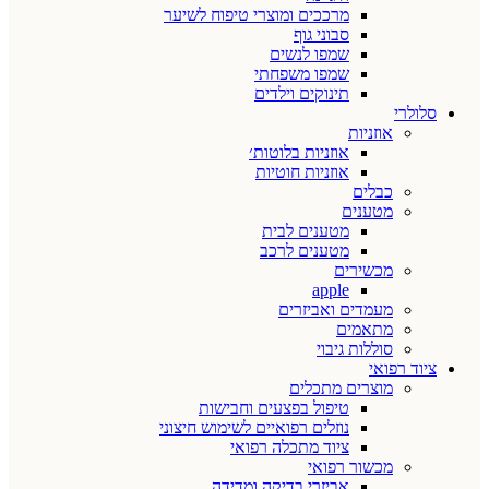
מרככים ומוצרי טיפוח לשיער
סבוני גוף
שמפו לנשים
שמפו משפחתי
תינוקים וילדים
סלולרי
אוזניות
אוזניות בלוטות׳
אוזניות חוטיות
כבלים
מטענים
מטענים לבית
מטענים לרכב
מכשירים
apple
מעמדים ואביזרים
מתאמים
סוללות גיבוי
ציוד רפואי
מוצרים מתכלים
טיפול בפצעים וחבישות
נוזלים רפואיים לשימוש חיצוני
ציוד מתכלה רפואי
מכשור רפואי
אביזרי בדיקה ומדידה