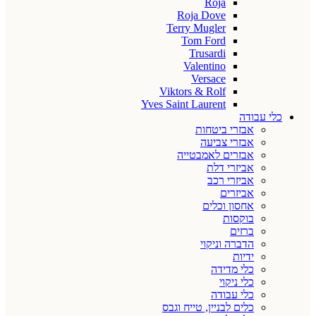
Roja
Roja Dove
Terry Mugler
Tom Ford
Trusardi
Valentino
Versace
Viktors & Rolf
Yves Saint Laurent
כלי עבודה
אבזרי ביטחות
אבזרי צביעה
אבזרים לאמבטייה
אביזרי דלת
אביזרי רכב
אביזרים
אחסון וכלים
בוקסות
ברזים
הדברה וניקוי
ידיות
כלי מדידה
כלי ניקוי
כלי עבודה
כלים לבניין, טייח וגבס