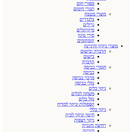
מפזרי חום
תנורי חימום
מוצרי מטבח
בלנדרים
גרילים
מיקרוגלים
סירי טיגון
קומקומים
מוצרי ניקיון והיגיינה
הדברה ובישום
בישום
הדברה
חומרי כביסה
כביסה
מרכך כביסה
נוזלי כביסה
ניקוי כלים
משחה לכלים
נוזל כלים
קפסולות וניקוי למדיח
ניקוי כללי
חיטוי וניקוי לבית
ניקוי רצפות
רחיצה והגנייה
היגיינה