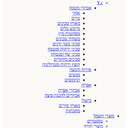
Y.c
אביזרי מטבח
אחר
כדים
מארזי סכינים
מייבש כלים
מסחטות מיץ
משחיזי סכינים
סכיני בשר ודגים
סכיני ירקות ומטבח
סכיני שף וסנטוקו
סכינים מיחודים
קוצץ ירקות ומנדולינות
אירוח והגשה
מגשים
תרמוסים
אפייה
אביזרי אפייה
אביזרים להכנת פיצה
בישול
מארזי סירים
מחבתות
מוצרי חשמל
טוסטרים
מוצרי חורף