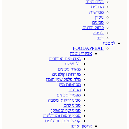
כלים לגינה
מברגים
מברשות
ניקיון
סכינים
פרזול וברגים
צביעה
רכב
למטבח
FOODAPPEAL
אביזרי מטבח
גאדג'טים ואביזרים
כלי ששת
מארזי סכינים
מגרדות וקולפנים
מלח פלפל שמן חומץ
מסחטות מיץ
מסננות
מעמדי סכינים
סכיני ירקות ומטבח
סכיני לחם
סכיני שף וסנטוקו
קוצץ ירקות ומנדולינות
קרשי חיתוך ובוצ'רים
אחסון וארגון