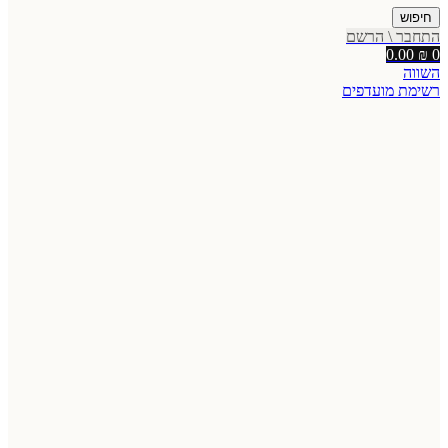
חיפוש
התחבר \ הרשם
0.00
₪
0
השווה
רשימת מועדפים