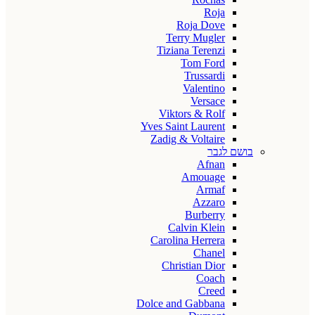
Roja
Roja Dove
Terry Mugler
Tiziana Terenzi
Tom Ford
Trussardi
Valentino
Versace
Viktors & Rolf
Yves Saint Laurent
Zadig & Voltaire
בושם לגבר
Afnan
Amouage
Armaf
Azzaro
Burberry
Calvin Klein
Carolina Herrera
Chanel
Christian Dior
Coach
Creed
Dolce and Gabbana