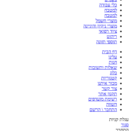
כלי עבודה
למטבח
למטבח
מוצרי חשמל
מוצרי ניקיון והיגיינה
ציוד רפואי
ריהוט
תוספי תזונה
דף הבית
עלינו
חנות
שאלות ותשובות
בלוג
קטגוריות
מכור איתנו
צור קשר
תקנון אתר
רשימת מועדפים
השווה
התחבר \ הרשם
עגלת קניות
סגור
התחבר