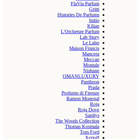
FlaVia Parfum
Gritti
Histories De Parfums
Initio
Kilian
L'Orchetsre Parfum
Lab Story
Le Labo
Maison Francis
Mancera
Meccan
Montale
Nishane
OMANLUXURY
Pantheon
Prada
Profumo di Firenze
Ramon Monegal
Roja
Roja Dove
Santlys
The Woods Collection
Thomas Kosmala
Tom Ford
Xerjoff