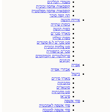
מעמדי תבלינים
קופסאות אחסון זכוכית
קופסאות אחסון מפלסטיק
תה קפה סוכר
אירוח והגשה
כוסות שתייה
כפות הגשה
מארזי סכו"ם
מפות שולחן
סט סכו"ם ל-6 סועדים
סט צלחות זכוכית
סכו"ם בתפזורת
פרקולטורים וקומקומים
קנקנים
אפייה
אביזרי אפייה
בישול
מארזי סירים
מחבתות
סוטאז'ים
סט מחבתות
פינג'אן
פחי אשפה
פחי אשפה לאמבטיה
פחי אשפה למטבח