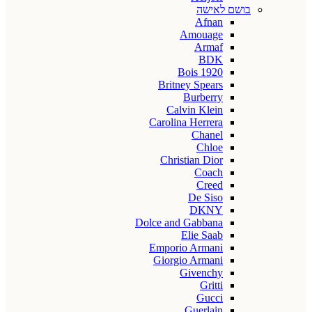
בושם לאישה
Afnan
Amouage
Armaf
BDK
Bois 1920
Britney Spears
Burberry
Calvin Klein
Carolina Herrera
Chanel
Chloe
Christian Dior
Coach
Creed
De Siso
DKNY
Dolce and Gabbana
Elie Saab
Emporio Armani
Giorgio Armani
Givenchy
Gritti
Gucci
Guerlain