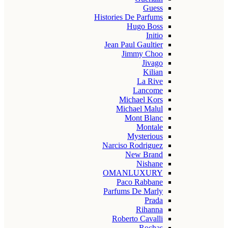
Guess
Histories De Parfums
Hugo Boss
Initio
Jean Paul Gaultier
Jimmy Choo
Jivago
Kilian
La Rive
Lancome
Michael Kors
Michael Malul
Mont Blanc
Montale
Mysterious
Narciso Rodriguez
New Brand
Nishane
OMANLUXURY
Paco Rabbane
Parfums De Marly
Prada
Rihanna
Roberto Cavalli
Rochas