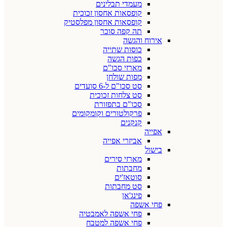
מעמדי תבלינים
קופסאות אחסון זכוכית
קופסאות אחסון מפלסטיק
תה קפה סוכר
אירוח והגשה
כוסות שתייה
כפות הגשה
מארזי סכו"ם
מפות שולחן
סט סכו"ם ל-6 סועדים
סט צלחות זכוכית
סכו"ם בתפזורת
פרקולטורים וקומקומים
קנקנים
אפייה
אביזרי אפייה
בישול
מארזי סירים
מחבתות
סוטאז'ים
סט מחבתות
פינג'אן
פחי אשפה
פחי אשפה לאמבטיה
פחי אשפה למטבח