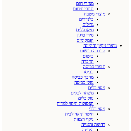
מפזרי חום
תנורי חימום
מוצרי מטבח
בלנדרים
גרילים
מיקרוגלים
סירי טיגון
קומקומים
מוצרי ניקיון והיגיינה
הדברה ובישום
בישום
הדברה
חומרי כביסה
כביסה
מרכך כביסה
נוזלי כביסה
ניקוי כלים
משחה לכלים
נוזל כלים
קפסולות וניקוי למדיח
ניקוי כללי
חיטוי וניקוי לבית
ניקוי רצפות
רחיצה והגנייה
היגיינה