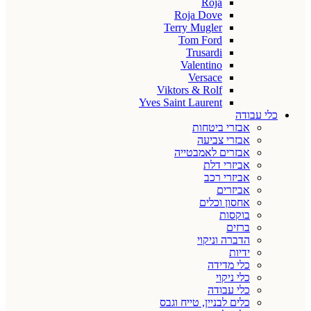
Roja
Roja Dove
Terry Mugler
Tom Ford
Trusardi
Valentino
Versace
Viktors & Rolf
Yves Saint Laurent
כלי עבודה
אבזרי ביטחות
אבזרי צביעה
אבזרים לאמבטייה
אביזרי דלת
אביזרי רכב
אביזרים
אחסון וכלים
בוקסות
ברזים
הדברה וניקוי
ידיות
כלי מדידה
כלי ניקוי
כלי עבודה
כלים לבניין, טייח וגבס