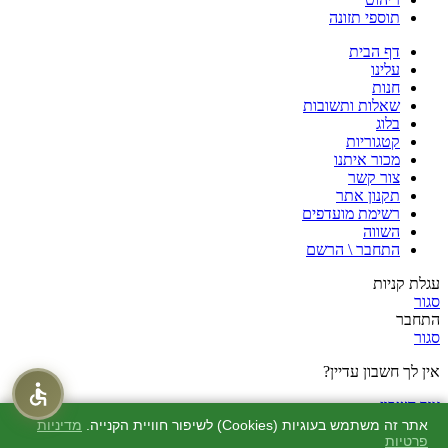
תוספי תזונה
דף הבית
עלינו
חנות
שאלות ותשובות
בלוג
קטגוריות
מכור איתנו
צור קשר
תקנון אתר
רשימת מועדפים
השווה
התחבר \ הרשם
עגלת קניות
סגור
התחבר
סגור
אין לך חשבון עדיין?
צור חשבון
חנות
אתר זה משתמש בעוגיות (Cookies) לשיפור חוויית הקנייה.
מדיניות
פרטיות
מוצרים שאהבתי