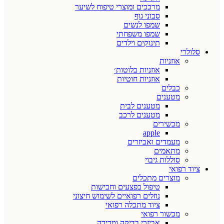
מרככים ומוצרי טיפוח לשיער
סבוני גוף
שמפו לנשים
שמפו משפחתי
תינוקים וילדים
סלולרי
אוזניות
אוזניות בלוטות׳
אוזניות חוטיות
כבלים
מטענים
מטענים לבית
מטענים לרכב
מכשירים
apple
מעמדים ואביזרים
מתאמים
סוללות גיבוי
ציוד רפואי
מוצרים מתכלים
טיפול בפצעים וחבישות
נוזלים רפואיים לשימוש חיצוני
ציוד מתכלה רפואי
מכשור רפואי
אביזרי בדיקה ומדידה