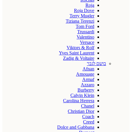
Roja
Roja Dove
Terry Mugler
Tiziana Terenzi
Tom Ford
Trussardi
Valentino
Versace
Viktors & Rolf
Yves Saint Laurent
Zadig & Voltaire
בושם לגבר
Afnan
Amouage
Armaf
Azzaro
Burberry
Calvin Klein
Carolina Herrera
Chanel
Christian Dior
Coach
Creed
Dolce and Gabbana