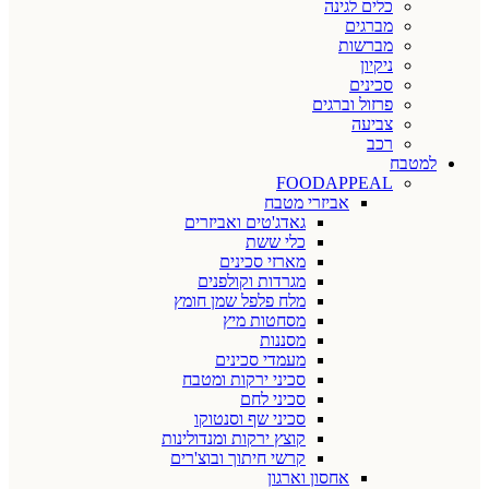
כלים לגינה
מברגים
מברשות
ניקיון
סכינים
פרזול וברגים
צביעה
רכב
למטבח
FOODAPPEAL
אביזרי מטבח
גאדג'טים ואביזרים
כלי ששת
מארזי סכינים
מגרדות וקולפנים
מלח פלפל שמן חומץ
מסחטות מיץ
מסננות
מעמדי סכינים
סכיני ירקות ומטבח
סכיני לחם
סכיני שף וסנטוקו
קוצץ ירקות ומנדולינות
קרשי חיתוך ובוצ'רים
אחסון וארגון