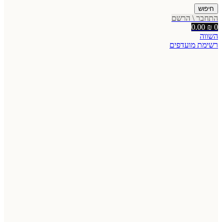
חיפוש
התחבר \ הרשם
0.00
₪
0
השווה
רשימת מועדפים