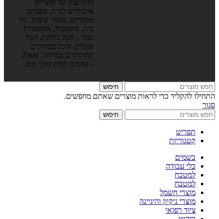
מגוון ענק של מוצרים
איכותיים לבית, בשמים
מקוריים, מוצרי טיפוח, כלי
בית, טקסטיל, אקססוריז
ועוד – הכל בקלות, הכל
אונליין, והכל במחירים
תחרותיים במיוחד. Zeraf
– עושים לבית שלך טוב.
חיפוש
התחילו להקליד כדי לראות מוצרים שאתם מחפשים.
סגור
חיפוש
תפריט
קטגוריות
בשמים
כלי עבודה
למטבח
למטבח
מוצרי חשמל
מוצרי ניקיון והיגיינה
ציוד רפואי
ריהוט