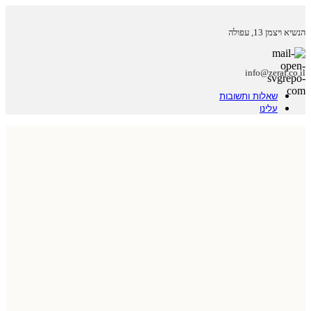
הנשיא ויצמן 13, עפולה
info@zeraf.co.il
שאלות ותשובות
עלינו