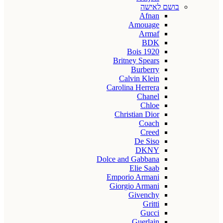
בושם לאישה
Afnan
Amouage
Armaf
BDK
Bois 1920
Britney Spears
Burberry
Calvin Klein
Carolina Herrera
Chanel
Chloe
Christian Dior
Coach
Creed
De Siso
DKNY
Dolce and Gabbana
Elie Saab
Emporio Armani
Giorgio Armani
Givenchy
Gritti
Gucci
Guerlain