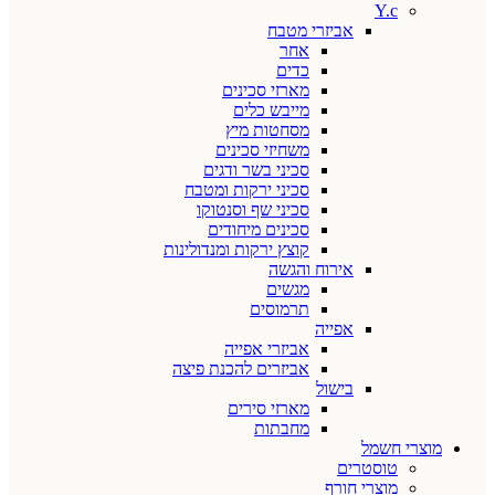
Y.c
אביזרי מטבח
אחר
כדים
מארזי סכינים
מייבש כלים
מסחטות מיץ
משחיזי סכינים
סכיני בשר ודגים
סכיני ירקות ומטבח
סכיני שף וסנטוקו
סכינים מיחודים
קוצץ ירקות ומנדולינות
אירוח והגשה
מגשים
תרמוסים
אפייה
אביזרי אפייה
אביזרים להכנת פיצה
בישול
מארזי סירים
מחבתות
מוצרי חשמל
טוסטרים
מוצרי חורף