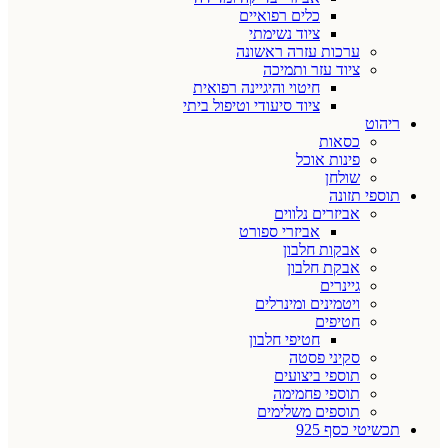
כלים רפואיים
ציוד נשימתי
ערכות עזרה ראשונה
ציוד עזר ותמיכה
חיטוי והיגיינה רפואית
ציוד סיעודי וטיפול ביתי
ריהוט
כסאות
פינות אוכל
שולחן
תוספי תזונה
אביזרים נלווים
אביזרי ספורט
אבקות חלבון
אבקת חלבון
גיינרים
ויטמינים ומינרלים
חטיפים
חטיפי חלבון
סקיני פסטה
תוספי ביצועים
תוספי פחמימה
תוספים משלימים
תכשיטי כסף 925