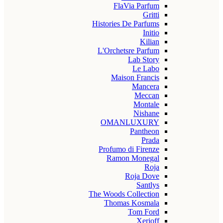
FlaVia Parfum
Gritti
Histories De Parfums
Initio
Kilian
L'Orchetsre Parfum
Lab Story
Le Labo
Maison Francis
Mancera
Meccan
Montale
Nishane
OMANLUXURY
Pantheon
Prada
Profumo di Firenze
Ramon Monegal
Roja
Roja Dove
Santlys
The Woods Collection
Thomas Kosmala
Tom Ford
Xerjoff