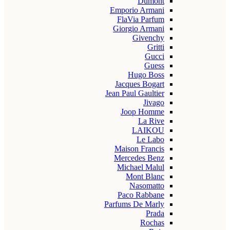
Dumont
Emporio Armani
FlaVia Parfum
Giorgio Armani
Givenchy
Gritti
Gucci
Guess
Hugo Boss
Jacques Bogart
Jean Paul Gaultier
Jivago
Joop Homme
La Rive
LAIKOU
Le Labo
Maison Francis
Mercedes Benz
Michael Malul
Mont Blanc
Nasomatto
Paco Rabbane
Parfums De Marly
Prada
Rochas