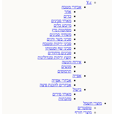
Y.c
אביזרי מטבח
אחר
כדים
מארזי סכינים
מייבש כלים
מסחטות מיץ
משחיזי סכינים
סכיני בשר ודגים
סכיני ירקות ומטבח
סכיני שף וסנטוקו
סכינים מיחודים
קוצץ ירקות ומנדולינות
אירוח והגשה
מגשים
תרמוסים
אפייה
אביזרי אפייה
אביזרים להכנת פיצה
בישול
מארזי סירים
מחבתות
מוצרי חשמל
טוסטרים
מוצרי חורף