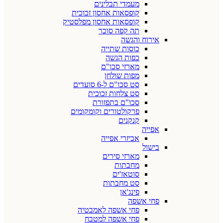
מעמדי תבלינים
קופסאות אחסון זכוכית
קופסאות אחסון מפלסטיק
תה קפה סוכר
אירוח והגשה
כוסות שתייה
כפות הגשה
מארזי סכו"ם
מפות שולחן
סט סכו"ם ל-6 סועדים
סט צלחות זכוכית
סכו"ם בתפזורת
פרקולטורים וקומקומים
קנקנים
אפייה
אביזרי אפייה
בישול
מארזי סירים
מחבתות
סוטאז'ים
סט מחבתות
פינג'אן
פחי אשפה
פחי אשפה לאמבטיה
פחי אשפה למטבח