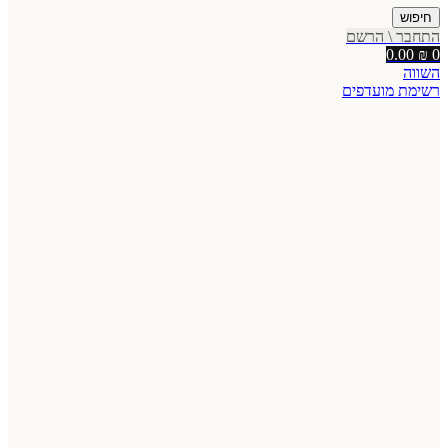
חיפוש
התחבר \ הרשם
0.00
₪
0
השווה
רשימת מועדפים