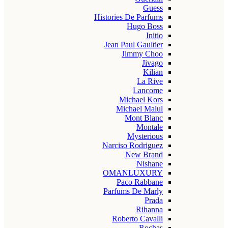
Guess
Histories De Parfums
Hugo Boss
Initio
Jean Paul Gaultier
Jimmy Choo
Jivago
Kilian
La Rive
Lancome
Michael Kors
Michael Malul
Mont Blanc
Montale
Mysterious
Narciso Rodriguez
New Brand
Nishane
OMANLUXURY
Paco Rabbane
Parfums De Marly
Prada
Rihanna
Roberto Cavalli
Rochas