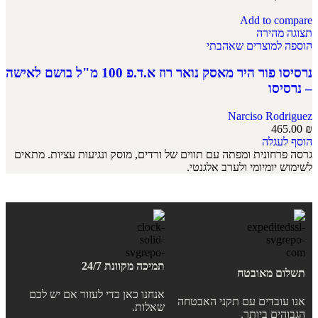
Add to compare
תצוגה מהירה
הוספה למוצרים שאהבתי
נרסיסו פור היר מאסק נואר רוז א.ד.פ 100 מ"ל בושם לאישה
– נרסיסו
Narciso Rodriguez
465.00
₪
הוסף לעגלה
גרסה פרחונית ומפתה עם תווים של ורדים, מוסק ונגיעות עציות. מתאים
לשימוש יומיומי ולערב אלגנטי.
תמיכה מקוונת 24/7
תשלום מאובטח
אנחנו כאן כדי לעזור אם יש לכם
אנו עובדים עם תקני האבטחה
שאלות.
הגבוהים ביותר.