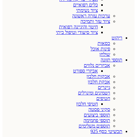
כלים רפואיים
ציוד נשימתי
ערכות עזרה ראשונה
ציוד עזר ותמיכה
חיטוי והיגיינה רפואית
ציוד סיעודי וטיפול ביתי
ריהוט
כסאות
פינות אוכל
שולחן
תוספי תזונה
אביזרים נלווים
אביזרי ספורט
אבקות חלבון
אבקת חלבון
גיינרים
ויטמינים ומינרלים
חטיפים
חטיפי חלבון
סקיני פסטה
תוספי ביצועים
תוספי פחמימה
תוספים משלימים
תכשיטי כסף 925