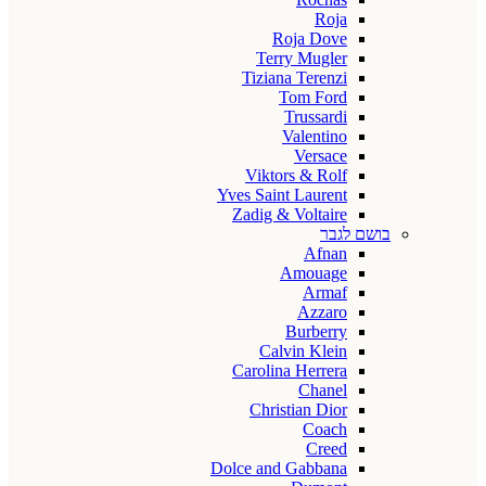
Roja
Roja Dove
Terry Mugler
Tiziana Terenzi
Tom Ford
Trussardi
Valentino
Versace
Viktors & Rolf
Yves Saint Laurent
Zadig & Voltaire
בושם לגבר
Afnan
Amouage
Armaf
Azzaro
Burberry
Calvin Klein
Carolina Herrera
Chanel
Christian Dior
Coach
Creed
Dolce and Gabbana