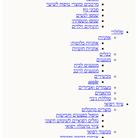
מרככים ומוצרי טיפוח לשיער
סבוני גוף
שמפו לנשים
שמפו משפחתי
תינוקים וילדים
סלולרי
אוזניות
אוזניות בלוטות׳
אוזניות חוטיות
כבלים
מטענים
מטענים לבית
מטענים לרכב
מכשירים
apple
מעמדים ואביזרים
מתאמים
סוללות גיבוי
ציוד רפואי
מוצרים מתכלים
טיפול בפצעים וחבישות
נוזלים רפואיים לשימוש חיצוני
ציוד מתכלה רפואי
מכשור רפואי
אביזרי בדיקה ומדידה