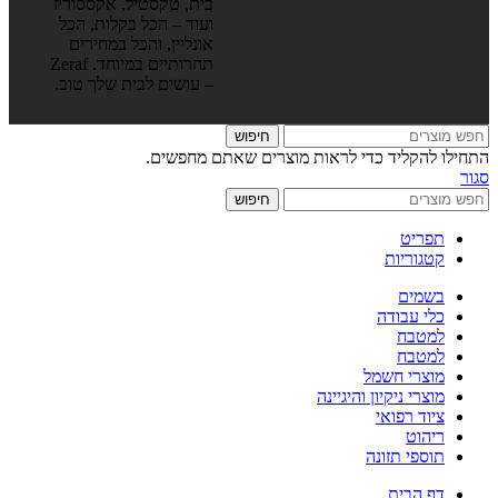
בית, טקסטיל, אקססוריז
ועוד – הכל בקלות, הכל
אונליין, והכל במחירים
תחרותיים במיוחד. Zeraf
– עושים לבית שלך טוב.
חיפוש
התחילו להקליד כדי לראות מוצרים שאתם מחפשים.
סגור
חיפוש
תפריט
קטגוריות
בשמים
כלי עבודה
למטבח
למטבח
מוצרי חשמל
מוצרי ניקיון והיגיינה
ציוד רפואי
ריהוט
תוספי תזונה
דף הבית