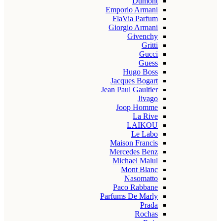
Dumont
Emporio Armani
FlaVia Parfum
Giorgio Armani
Givenchy
Gritti
Gucci
Guess
Hugo Boss
Jacques Bogart
Jean Paul Gaultier
Jivago
Joop Homme
La Rive
LAIKOU
Le Labo
Maison Francis
Mercedes Benz
Michael Malul
Mont Blanc
Nasomatto
Paco Rabbane
Parfums De Marly
Prada
Rochas