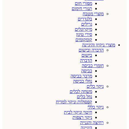
מפזרי חום
תנורי חימום
מוצרי מטבח
בלנדרים
גרילים
מיקרוגלים
סירי טיגון
קומקומים
מוצרי ניקיון והיגיינה
הדברה ובישום
בישום
הדברה
חומרי כביסה
כביסה
מרכך כביסה
נוזלי כביסה
ניקוי כלים
משחה לכלים
נוזל כלים
קפסולות וניקוי למדיח
ניקוי כללי
חיטוי וניקוי לבית
ניקוי רצפות
רחיצה והגנייה
היגיינה