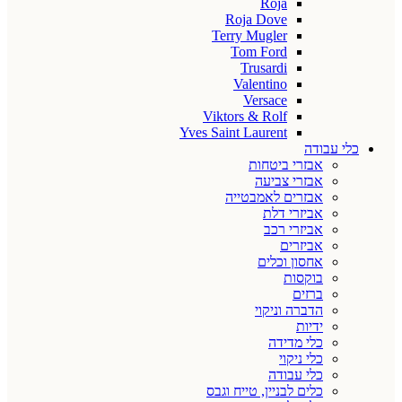
Roja
Roja Dove
Terry Mugler
Tom Ford
Trusardi
Valentino
Versace
Viktors & Rolf
Yves Saint Laurent
כלי עבודה
אבזרי ביטחות
אבזרי צביעה
אבזרים לאמבטייה
אביזרי דלת
אביזרי רכב
אביזרים
אחסון וכלים
בוקסות
ברזים
הדברה וניקוי
ידיות
כלי מדידה
כלי ניקוי
כלי עבודה
כלים לבניין, טייח וגבס