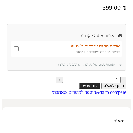
399.00
₪
🎁
אריזת מתנה יוקרתית
אריזת מתנה יוקרתית ב־35 ₪
אריזה מיוחדת ומפוארת למתנה
💡
יתווסף סכום של 35 ש״ח לחשבונית הסופית
הוסף לעגלה
קנה עכשיו
Add to compare
הוספה למוצרים שאהבתי
תיאור