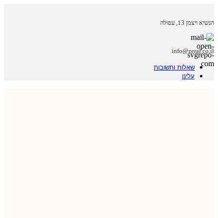
הנשיא ויצמן 13, עפולה
info@zeraf.co.il
שאלות ותשובות
עלינו