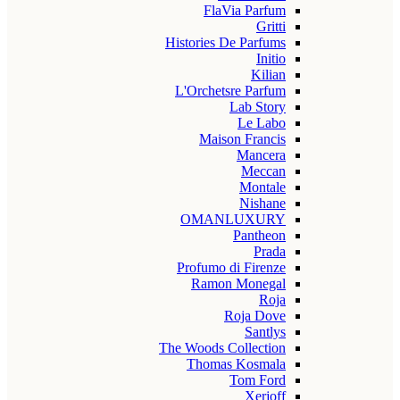
FlaVia Parfum
Gritti
Histories De Parfums
Initio
Kilian
L'Orchetsre Parfum
Lab Story
Le Labo
Maison Francis
Mancera
Meccan
Montale
Nishane
OMANLUXURY
Pantheon
Prada
Profumo di Firenze
Ramon Monegal
Roja
Roja Dove
Santlys
The Woods Collection
Thomas Kosmala
Tom Ford
Xerjoff