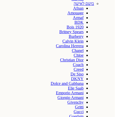
בושם לאישה
Afnan
Amouage
Armaf
BDK
Bois 1920
Britney Spears
Burberry
Calvin Klein
Carolina Herrera
Chanel
Chloe
Christian Dior
Coach
Creed
De Siso
DKNY
Dolce and Gabbana
Elie Saab
Emporio Armani
Giorgio Armani
Givenchy
Gritti
Gucci
Guerlain