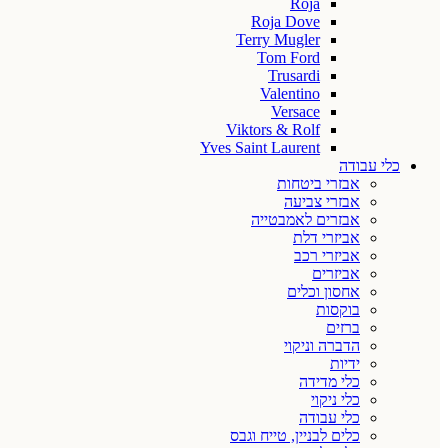
Roja
Roja Dove
Terry Mugler
Tom Ford
Trusardi
Valentino
Versace
Viktors & Rolf
Yves Saint Laurent
כלי עבודה
אבזרי ביטחות
אבזרי צביעה
אבזרים לאמבטייה
אביזרי דלת
אביזרי רכב
אביזרים
אחסון וכלים
בוקסות
ברזים
הדברה וניקוי
ידיות
כלי מדידה
כלי ניקוי
כלי עבודה
כלים לבניין, טייח וגבס