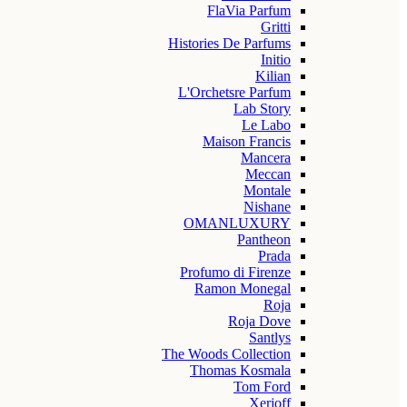
FlaVia Parfum
Gritti
Histories De Parfums
Initio
Kilian
L'Orchetsre Parfum
Lab Story
Le Labo
Maison Francis
Mancera
Meccan
Montale
Nishane
OMANLUXURY
Pantheon
Prada
Profumo di Firenze
Ramon Monegal
Roja
Roja Dove
Santlys
The Woods Collection
Thomas Kosmala
Tom Ford
Xerjoff