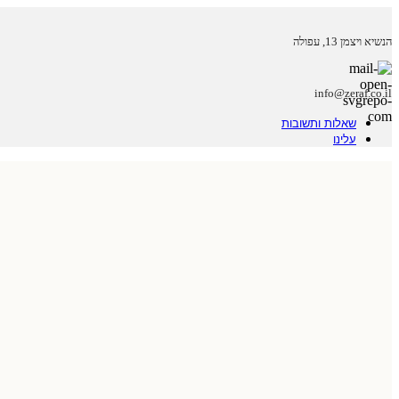
הנשיא ויצמן 13, עפולה
info@zeraf.co.il
שאלות ותשובות
עלינו