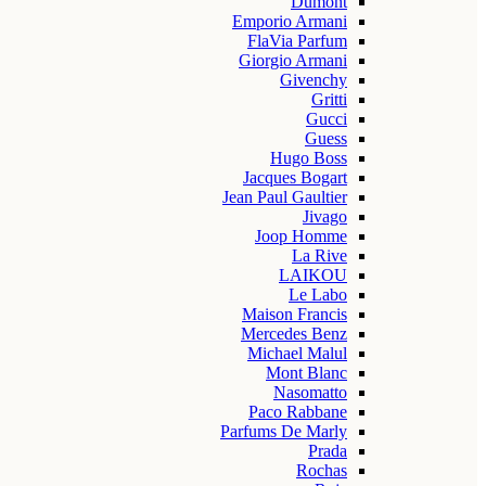
Dumont
Emporio Armani
FlaVia Parfum
Giorgio Armani
Givenchy
Gritti
Gucci
Guess
Hugo Boss
Jacques Bogart
Jean Paul Gaultier
Jivago
Joop Homme
La Rive
LAIKOU
Le Labo
Maison Francis
Mercedes Benz
Michael Malul
Mont Blanc
Nasomatto
Paco Rabbane
Parfums De Marly
Prada
Rochas