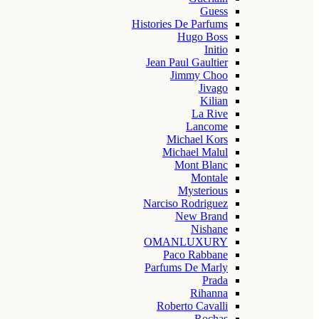
Guess
Histories De Parfums
Hugo Boss
Initio
Jean Paul Gaultier
Jimmy Choo
Jivago
Kilian
La Rive
Lancome
Michael Kors
Michael Malul
Mont Blanc
Montale
Mysterious
Narciso Rodriguez
New Brand
Nishane
OMANLUXURY
Paco Rabbane
Parfums De Marly
Prada
Rihanna
Roberto Cavalli
Rochas