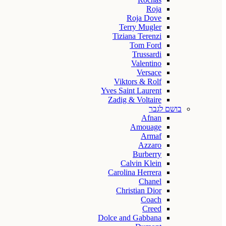
Roja
Roja Dove
Terry Mugler
Tiziana Terenzi
Tom Ford
Trussardi
Valentino
Versace
Viktors & Rolf
Yves Saint Laurent
Zadig & Voltaire
בושם לגבר
Afnan
Amouage
Armaf
Azzaro
Burberry
Calvin Klein
Carolina Herrera
Chanel
Christian Dior
Coach
Creed
Dolce and Gabbana