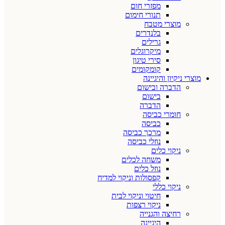
מפזרי חום
תנורי חימום
מוצרי מטבח
בלנדרים
גרילים
מיקרוגלים
סירי טיגון
קומקומים
מוצרי ניקיון והיגיינה
הדברה ובישום
בישום
הדברה
חומרי כביסה
כביסה
מרכך כביסה
נוזלי כביסה
ניקוי כלים
משחה לכלים
נוזל כלים
קפסולות וניקוי למדיח
ניקוי כללי
חיטוי וניקוי לבית
ניקוי רצפות
רחיצה והגנייה
היגיינה