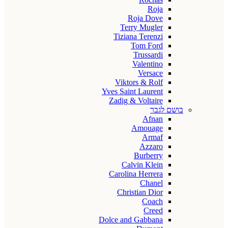
Roja
Roja Dove
Terry Mugler
Tiziana Terenzi
Tom Ford
Trussardi
Valentino
Versace
Viktors & Rolf
Yves Saint Laurent
Zadig & Voltaire
בושם לגבר
Afnan
Amouage
Armaf
Azzaro
Burberry
Calvin Klein
Carolina Herrera
Chanel
Christian Dior
Coach
Creed
Dolce and Gabbana