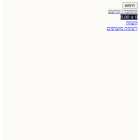
חיפוש
התחבר \ הרשם
0.00
₪
0
השווה
רשימת מועדפים