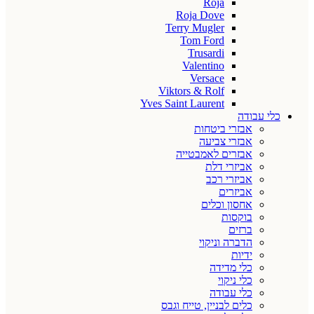
Roja
Roja Dove
Terry Mugler
Tom Ford
Trusardi
Valentino
Versace
Viktors & Rolf
Yves Saint Laurent
כלי עבודה
אבזרי ביטחות
אבזרי צביעה
אבזרים לאמבטייה
אביזרי דלת
אביזרי רכב
אביזרים
אחסון וכלים
בוקסות
ברזים
הדברה וניקוי
ידיות
כלי מדידה
כלי ניקוי
כלי עבודה
כלים לבניין, טייח וגבס