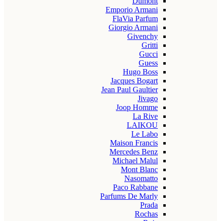
Dumont
Emporio Armani
FlaVia Parfum
Giorgio Armani
Givenchy
Gritti
Gucci
Guess
Hugo Boss
Jacques Bogart
Jean Paul Gaultier
Jivago
Joop Homme
La Rive
LAIKOU
Le Labo
Maison Francis
Mercedes Benz
Michael Malul
Mont Blanc
Nasomatto
Paco Rabbane
Parfums De Marly
Prada
Rochas