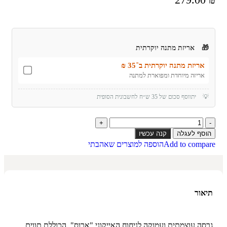
🎁
אריזת מתנה יוקרתית
אריזת מתנה יוקרתית ב־35 ₪
אריזה מיוחדת ומפוארת למתנה
💡
יתווסף סכום של 35 ש״ח לחשבונית הסופית
הוסף לעגלה
קנה עכשיו
Add to compare
הוספה למוצרים שאהבתי
תיאור
גרסה עוצמתית ועמוקה לניחוח האייקוני "ארוס", הכוללת תווים