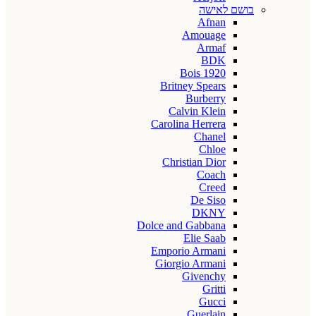
בושם לאישה
Afnan
Amouage
Armaf
BDK
Bois 1920
Britney Spears
Burberry
Calvin Klein
Carolina Herrera
Chanel
Chloe
Christian Dior
Coach
Creed
De Siso
DKNY
Dolce and Gabbana
Elie Saab
Emporio Armani
Giorgio Armani
Givenchy
Gritti
Gucci
Guerlain