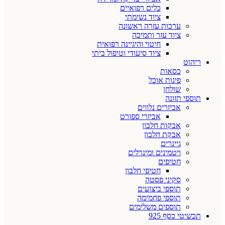
כלים רפואיים
ציוד נשימתי
ערכות עזרה ראשונה
ציוד עזר ותמיכה
חיטוי והיגיינה רפואית
ציוד סיעודי וטיפול ביתי
ריהוט
כסאות
פינות אוכל
שולחן
תוספי תזונה
אביזרים נלווים
אביזרי ספורט
אבקות חלבון
אבקת חלבון
גיינרים
ויטמינים ומינרלים
חטיפים
חטיפי חלבון
סקיני פסטה
תוספי ביצועים
תוספי פחמימה
תוספים משלימים
תכשיטי כסף 925