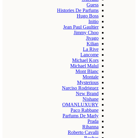
Guess
Histories De Parfums
Hugo Boss
Initio
Jean Paul Gaultier
Jimmy Choo
Jivago
Kilian
La Rive
Lancome
Michael Kors
Michael Malul
Mont Blanc
Montale
Mysterious
Narciso Rodriguez
New Brand
Nishane
OMANLUXURY
Paco Rabbane
Parfums De Marly
Prada
Rihanna
Roberto Cavalli
Rochas