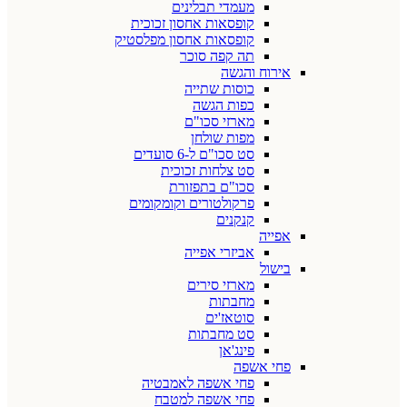
מעמדי תבלינים
קופסאות אחסון זכוכית
קופסאות אחסון מפלסטיק
תה קפה סוכר
אירוח והגשה
כוסות שתייה
כפות הגשה
מארזי סכו"ם
מפות שולחן
סט סכו"ם ל-6 סועדים
סט צלחות זכוכית
סכו"ם בתפזורת
פרקולטורים וקומקומים
קנקנים
אפייה
אביזרי אפייה
בישול
מארזי סירים
מחבתות
סוטאז'ים
סט מחבתות
פינג'אן
פחי אשפה
פחי אשפה לאמבטיה
פחי אשפה למטבח