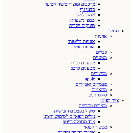
מרככים ומוצרי טיפוח לשיער
סבוני גוף
שמפו לנשים
שמפו משפחתי
תינוקים וילדים
סלולרי
אוזניות
אוזניות בלוטות׳
אוזניות חוטיות
כבלים
מטענים
מטענים לבית
מטענים לרכב
מכשירים
apple
מעמדים ואביזרים
מתאמים
סוללות גיבוי
ציוד רפואי
מוצרים מתכלים
טיפול בפצעים וחבישות
נוזלים רפואיים לשימוש חיצוני
ציוד מתכלה רפואי
מכשור רפואי
אביזרי בדיקה ומדידה