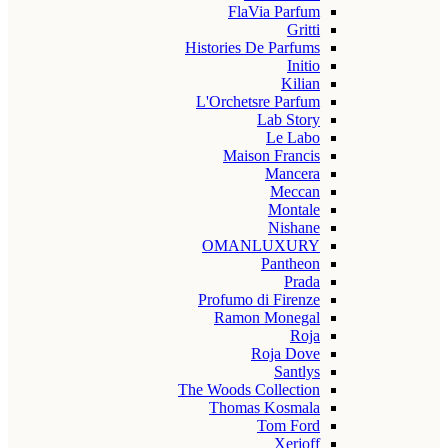
FlaVia Parfum
Gritti
Histories De Parfums
Initio
Kilian
L'Orchetsre Parfum
Lab Story
Le Labo
Maison Francis
Mancera
Meccan
Montale
Nishane
OMANLUXURY
Pantheon
Prada
Profumo di Firenze
Ramon Monegal
Roja
Roja Dove
Santlys
The Woods Collection
Thomas Kosmala
Tom Ford
Xerjoff