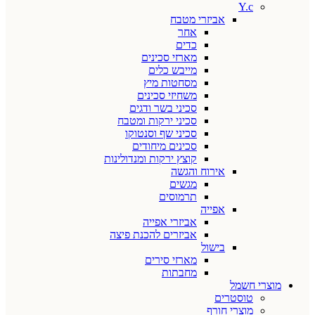
Y.c
אביזרי מטבח
אחר
כדים
מארזי סכינים
מייבש כלים
מסחטות מיץ
משחיזי סכינים
סכיני בשר ודגים
סכיני ירקות ומטבח
סכיני שף וסנטוקו
סכינים מיחודים
קוצץ ירקות ומנדולינות
אירוח והגשה
מגשים
תרמוסים
אפייה
אביזרי אפייה
אביזרים להכנת פיצה
בישול
מארזי סירים
מחבתות
מוצרי חשמל
טוסטרים
מוצרי חורף