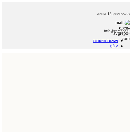
הנשיא ויצמן 13, עפולה
info@zeraf.co.il
שאלות ותשובות
עלינו