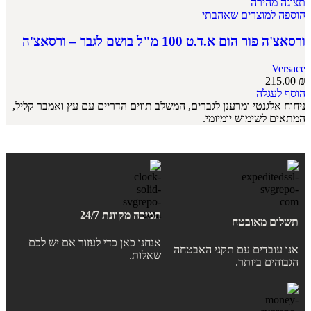
תצוגה מהירה
הוספה למוצרים שאהבתי
ורסאצ'ה פור הום א.ד.ט 100 מ"ל בושם לגבר – ורסאצ'ה
Versace
215.00
₪
הוסף לעגלה
ניחוח אלגנטי ומרענן לגברים, המשלב תווים הדריים עם עץ ואמבר קליל,
המתאים לשימוש יומיומי.
תמיכה מקוונת 24/7
תשלום מאובטח
אנחנו כאן כדי לעזור אם יש לכם
אנו עובדים עם תקני האבטחה
שאלות.
הגבוהים ביותר.