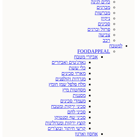
כלים לגינה
מברגים
מברשות
ניקיון
סכינים
פרזול וברגים
צביעה
רכב
למטבח
FOODAPPEAL
אביזרי מטבח
גאדג'טים ואביזרים
כלי ששת
מארזי סכינים
מגרדות וקולפנים
מלח פלפל שמן חומץ
מסחטות מיץ
מסננות
מעמדי סכינים
סכיני ירקות ומטבח
סכיני לחם
סכיני שף וסנטוקו
קוצץ ירקות ומנדולינות
קרשי חיתוך ובוצ'רים
אחסון וארגון