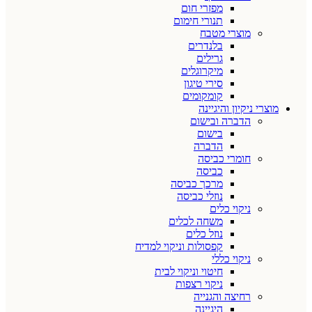
מפזרי חום
תנורי חימום
מוצרי מטבח
בלנדרים
גרילים
מיקרוגלים
סירי טיגון
קומקומים
מוצרי ניקיון והיגיינה
הדברה ובישום
בישום
הדברה
חומרי כביסה
כביסה
מרכך כביסה
נוזלי כביסה
ניקוי כלים
משחה לכלים
נוזל כלים
קפסולות וניקוי למדיח
ניקוי כללי
חיטוי וניקוי לבית
ניקוי רצפות
רחיצה והגנייה
היגיינה