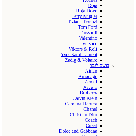
Roja
Roja Dove
Terry Mugler
Tiziana Terenzi
Tom Ford
Trussardi
Valentino
Versace
Viktors & Rolf
Yves Saint Laurent
Zadig & Voltaire
בושם לגבר
Afnan
Amouage
Armaf
Azzaro
Burberry
Calvin Klein
Carolina Herrera
Chanel
Christian Dior
Coach
Creed
Dolce and Gabbana