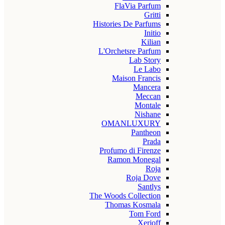
FlaVia Parfum
Gritti
Histories De Parfums
Initio
Kilian
L'Orchetsre Parfum
Lab Story
Le Labo
Maison Francis
Mancera
Meccan
Montale
Nishane
OMANLUXURY
Pantheon
Prada
Profumo di Firenze
Ramon Monegal
Roja
Roja Dove
Santlys
The Woods Collection
Thomas Kosmala
Tom Ford
Xerjoff