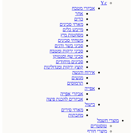
Y.c
אביזרי מטבח
אחר
כדים
מארזי סכינים
מייבש כלים
מסחטות מיץ
משחיזי סכינים
סכיני בשר ודגים
סכיני ירקות ומטבח
סכיני שף וסנטוקו
סכינים מיחודים
קוצץ ירקות ומנדולינות
אירוח והגשה
מגשים
תרמוסים
אפייה
אביזרי אפייה
אביזרים להכנת פיצה
בישול
מארזי סירים
מחבתות
מוצרי חשמל
טוסטרים
מוצרי חורף