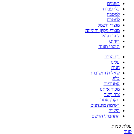
בשמים
כלי עבודה
למטבח
למטבח
מוצרי חשמל
מוצרי ניקיון והיגיינה
ציוד רפואי
ריהוט
תוספי תזונה
דף הבית
עלינו
חנות
שאלות ותשובות
בלוג
קטגוריות
מכור איתנו
צור קשר
תקנון אתר
רשימת מועדפים
השווה
התחבר \ הרשם
עגלת קניות
סגור