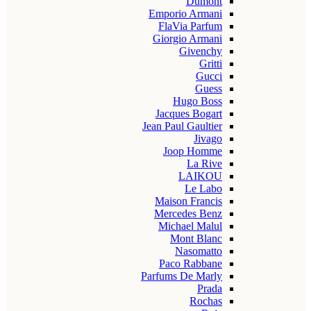
Dumont
Emporio Armani
FlaVia Parfum
Giorgio Armani
Givenchy
Gritti
Gucci
Guess
Hugo Boss
Jacques Bogart
Jean Paul Gaultier
Jivago
Joop Homme
La Rive
LAIKOU
Le Labo
Maison Francis
Mercedes Benz
Michael Malul
Mont Blanc
Nasomatto
Paco Rabbane
Parfums De Marly
Prada
Rochas