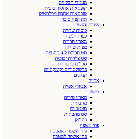
מעמדי תבלינים
קופסאות אחסון זכוכית
קופסאות אחסון מפלסטיק
תה קפה סוכר
אירוח והגשה
כוסות שתייה
כפות הגשה
מארזי סכו"ם
מפות שולחן
סט סכו"ם ל-6 סועדים
סט צלחות זכוכית
סכו"ם בתפזורת
פרקולטורים וקומקומים
קנקנים
אפייה
אביזרי אפייה
בישול
מארזי סירים
מחבתות
סוטאז'ים
סט מחבתות
פינג'אן
פחי אשפה
פחי אשפה לאמבטיה
פחי אשפה למטבח