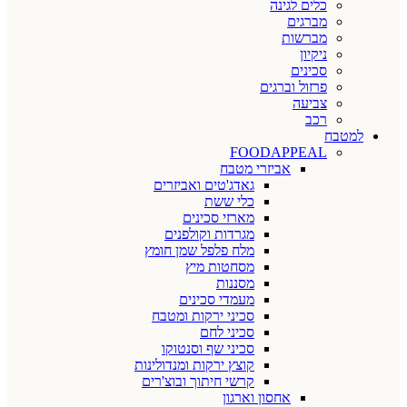
כלים לגינה
מברגים
מברשות
ניקיון
סכינים
פרזול וברגים
צביעה
רכב
למטבח
FOODAPPEAL
אביזרי מטבח
גאדג'טים ואביזרים
כלי ששת
מארזי סכינים
מגרדות וקולפנים
מלח פלפל שמן חומץ
מסחטות מיץ
מסננות
מעמדי סכינים
סכיני ירקות ומטבח
סכיני לחם
סכיני שף וסנטוקו
קוצץ ירקות ומנדולינות
קרשי חיתוך ובוצ'רים
אחסון וארגון