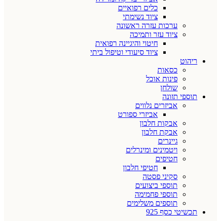
כלים רפואיים
ציוד נשימתי
ערכות עזרה ראשונה
ציוד עזר ותמיכה
חיטוי והיגיינה רפואית
ציוד סיעודי וטיפול ביתי
ריהוט
כסאות
פינות אוכל
שולחן
תוספי תזונה
אביזרים נלווים
אביזרי ספורט
אבקות חלבון
אבקת חלבון
גיינרים
ויטמינים ומינרלים
חטיפים
חטיפי חלבון
סקיני פסטה
תוספי ביצועים
תוספי פחמימה
תוספים משלימים
תכשיטי כסף 925