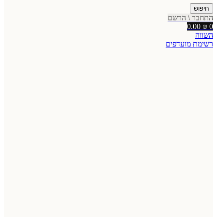
חיפוש
התחבר \ הרשם
0.00
₪
0
השווה
רשימת מועדפים