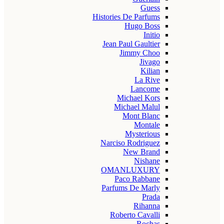
Guess
Histories De Parfums
Hugo Boss
Initio
Jean Paul Gaultier
Jimmy Choo
Jivago
Kilian
La Rive
Lancome
Michael Kors
Michael Malul
Mont Blanc
Montale
Mysterious
Narciso Rodriguez
New Brand
Nishane
OMANLUXURY
Paco Rabbane
Parfums De Marly
Prada
Rihanna
Roberto Cavalli
Rochas