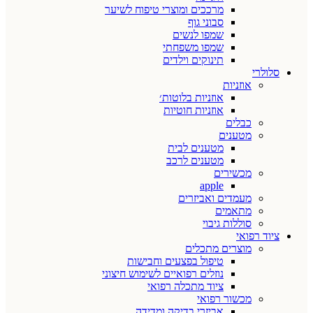
מרככים ומוצרי טיפוח לשיער
סבוני גוף
שמפו לנשים
שמפו משפחתי
תינוקים וילדים
סלולרי
אוזניות
אוזניות בלוטות׳
אוזניות חוטיות
כבלים
מטענים
מטענים לבית
מטענים לרכב
מכשירים
apple
מעמדים ואביזרים
מתאמים
סוללות גיבוי
ציוד רפואי
מוצרים מתכלים
טיפול בפצעים וחבישות
נוזלים רפואיים לשימוש חיצוני
ציוד מתכלה רפואי
מכשור רפואי
אביזרי בדיקה ומדידה