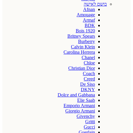
בושם לאישה
Afnan
Amouage
Armaf
BDK
Bois 1920
Britney Spears
Burberry
Calvin Klein
Carolina Herrera
Chanel
Chloe
Christian Dior
Coach
Creed
De Siso
DKNY
Dolce and Gabbana
Elie Saab
Emporio Armani
Giorgio Armani
Givenchy
Gritti
Gucci
Guerlain