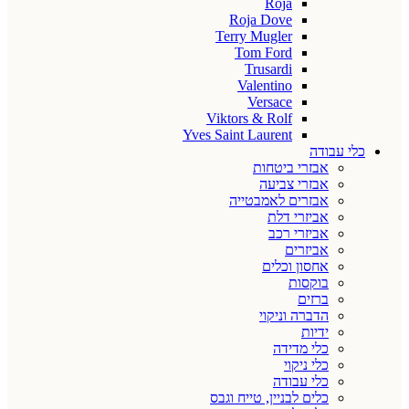
Roja
Roja Dove
Terry Mugler
Tom Ford
Trusardi
Valentino
Versace
Viktors & Rolf
Yves Saint Laurent
כלי עבודה
אבזרי ביטחות
אבזרי צביעה
אבזרים לאמבטייה
אביזרי דלת
אביזרי רכב
אביזרים
אחסון וכלים
בוקסות
ברזים
הדברה וניקוי
ידיות
כלי מדידה
כלי ניקוי
כלי עבודה
כלים לבניין, טייח וגבס