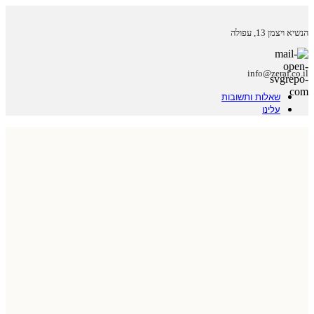
הנשיא ויצמן 13, עפולה
info@zeraf.co.il
שאלות ותשובות
עלינו