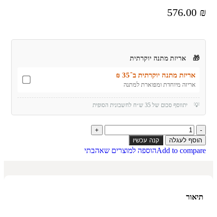
576.00
₪
🎁
אריזת מתנה יוקרתית
אריזת מתנה יוקרתית ב־35 ₪
אריזה מיוחדת ומפוארת למתנה
💡
יתווסף סכום של 35 ש״ח לחשבונית הסופית
הוסף לעגלה
קנה עכשיו
Add to compare
הוספה למוצרים שאהבתי
תיאור