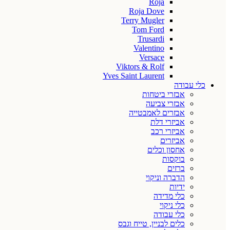
Roja
Roja Dove
Terry Mugler
Tom Ford
Trusardi
Valentino
Versace
Viktors & Rolf
Yves Saint Laurent
כלי עבודה
אבזרי ביטחות
אבזרי צביעה
אבזרים לאמבטייה
אביזרי דלת
אביזרי רכב
אביזרים
אחסון וכלים
בוקסות
ברזים
הדברה וניקוי
ידיות
כלי מדידה
כלי ניקוי
כלי עבודה
כלים לבניין, טייח וגבס