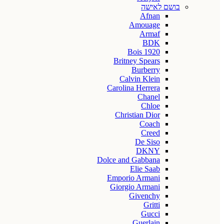
בושם לאישה
Afnan
Amouage
Armaf
BDK
Bois 1920
Britney Spears
Burberry
Calvin Klein
Carolina Herrera
Chanel
Chloe
Christian Dior
Coach
Creed
De Siso
DKNY
Dolce and Gabbana
Elie Saab
Emporio Armani
Giorgio Armani
Givenchy
Gritti
Gucci
Guerlain