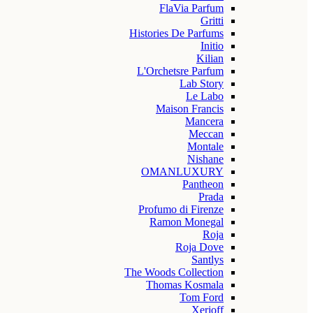
FlaVia Parfum
Gritti
Histories De Parfums
Initio
Kilian
L'Orchetsre Parfum
Lab Story
Le Labo
Maison Francis
Mancera
Meccan
Montale
Nishane
OMANLUXURY
Pantheon
Prada
Profumo di Firenze
Ramon Monegal
Roja
Roja Dove
Santlys
The Woods Collection
Thomas Kosmala
Tom Ford
Xerjoff