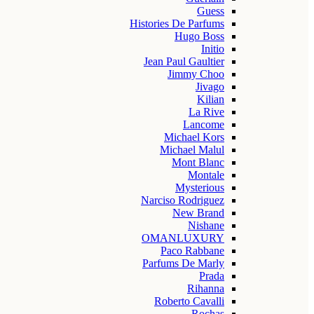
Guess
Histories De Parfums
Hugo Boss
Initio
Jean Paul Gaultier
Jimmy Choo
Jivago
Kilian
La Rive
Lancome
Michael Kors
Michael Malul
Mont Blanc
Montale
Mysterious
Narciso Rodriguez
New Brand
Nishane
OMANLUXURY
Paco Rabbane
Parfums De Marly
Prada
Rihanna
Roberto Cavalli
Rochas