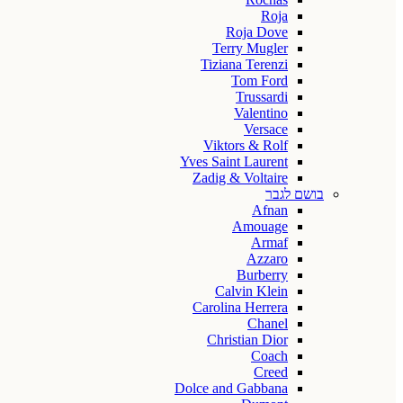
Roja
Roja Dove
Terry Mugler
Tiziana Terenzi
Tom Ford
Trussardi
Valentino
Versace
Viktors & Rolf
Yves Saint Laurent
Zadig & Voltaire
בושם לגבר
Afnan
Amouage
Armaf
Azzaro
Burberry
Calvin Klein
Carolina Herrera
Chanel
Christian Dior
Coach
Creed
Dolce and Gabbana