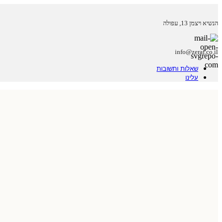
הנשיא ויצמן 13, עפולה
info@zeraf.co.il
שאלות ותשובות
עלינו