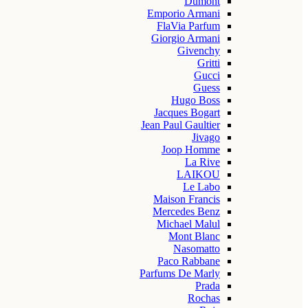
Dumont
Emporio Armani
FlaVia Parfum
Giorgio Armani
Givenchy
Gritti
Gucci
Guess
Hugo Boss
Jacques Bogart
Jean Paul Gaultier
Jivago
Joop Homme
La Rive
LAIKOU
Le Labo
Maison Francis
Mercedes Benz
Michael Malul
Mont Blanc
Nasomatto
Paco Rabbane
Parfums De Marly
Prada
Rochas