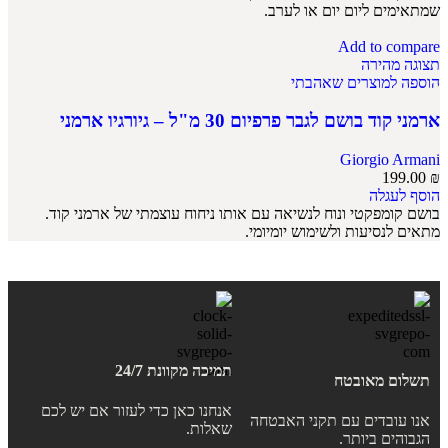
שמתאימים ליום יום או לערב.
Add to compare
תצוגה מהירה
הוספה למוצרים שאהבתי
ארמני קוד בושם לגבר פרפיום 30 מ"ל – גיורגיו ארמני
Giorgio Armani
199.00
₪
הוסף לעגלה
בושם קומפקטי ונוח לנשיאה עם אותו ניחוח עוצמתי של ארמני קוד.
מתאים לנסיעות ולשימוש יומיומי.
תמיכה מקוונת 24/7
תשלום מאובטח
אנחנו כאן כדי לעזור אם יש לכם
אנו עובדים עם תקני האבטחה
שאלות.
הגבוהים ביותר.