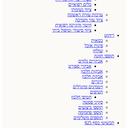
כלים רפואיים
ציוד נשימתי
ערכות עזרה ראשונה
ציוד עזר ותמיכה
חיטוי והיגיינה רפואית
ציוד סיעודי וטיפול ביתי
ריהוט
כסאות
פינות אוכל
שולחן
תוספי תזונה
אביזרים נלווים
אביזרי ספורט
אבקות חלבון
אבקת חלבון
גיינרים
ויטמינים ומינרלים
חטיפים
חטיפי חלבון
סקיני פסטה
תוספי ביצועים
תוספי פחמימה
תוספים משלימים
תכשיטי כסף 925