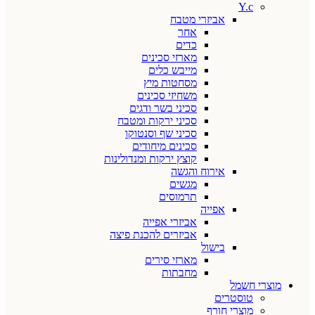
Y.c
אביזרי מטבח
אחר
כדים
מארזי סכינים
מייבש כלים
מסחטות מיץ
משחיזי סכינים
סכיני בשר ודגים
סכיני ירקות ומטבח
סכיני שף וסנטוקו
סכינים מיחודים
קוצץ ירקות ומנדולינות
אירוח והגשה
מגשים
תרמוסים
אפייה
אביזרי אפייה
אביזרים להכנת פיצה
בישול
מארזי סירים
מחבתות
מוצרי חשמל
טוסטרים
מוצרי חורף