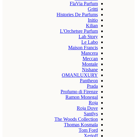
FlaVia Parfum
Gritti
Histories De Parfums
Initio
Kilian
L'Orchetsre Parfum
Lab Story
Le Labo
Maison Francis
Mancera
Meccan
Montale
Nishane
OMANLUXURY
Pantheon
Prada
Profumo di Firenze
Ramon Monegal
Roja
Roja Dove
Santlys
The Woods Collection
Thomas Kosmala
Tom Ford
Xerjoff