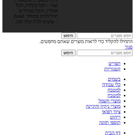
ועוד – הכל בקלות, הכל
אונליין, והכל במחירים
תחרותיים במיוחד. Zeraf
– עושים לבית שלך טוב.
חיפוש
התחילו להקליד כדי לראות מוצרים שאתם מחפשים.
סגור
חיפוש
תפריט
קטגוריות
בשמים
כלי עבודה
למטבח
למטבח
מוצרי חשמל
מוצרי ניקיון והיגיינה
ציוד רפואי
ריהוט
תוספי תזונה
דף הבית