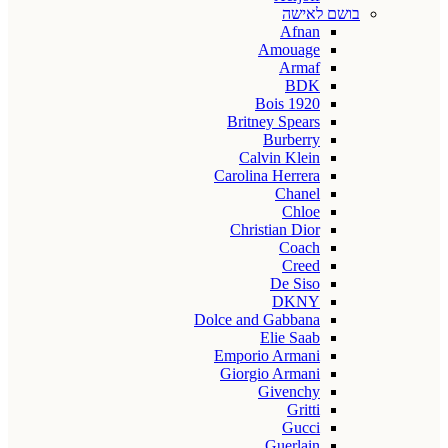
בושם לאישה
Afnan
Amouage
Armaf
BDK
Bois 1920
Britney Spears
Burberry
Calvin Klein
Carolina Herrera
Chanel
Chloe
Christian Dior
Coach
Creed
De Siso
DKNY
Dolce and Gabbana
Elie Saab
Emporio Armani
Giorgio Armani
Givenchy
Gritti
Gucci
Guerlain