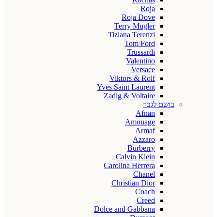
Roja
Roja Dove
Terry Mugler
Tiziana Terenzi
Tom Ford
Trussardi
Valentino
Versace
Viktors & Rolf
Yves Saint Laurent
Zadig & Voltaire
בושם לגבר
Afnan
Amouage
Armaf
Azzaro
Burberry
Calvin Klein
Carolina Herrera
Chanel
Christian Dior
Coach
Creed
Dolce and Gabbana