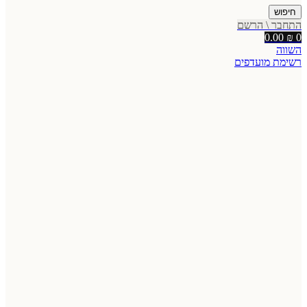
חיפוש
התחבר \ הרשם
0.00
₪
0
השווה
רשימת מועדפים