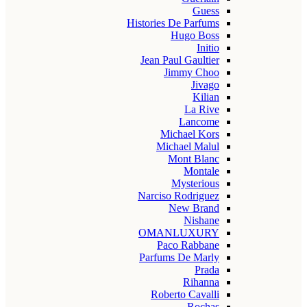
Guess
Histories De Parfums
Hugo Boss
Initio
Jean Paul Gaultier
Jimmy Choo
Jivago
Kilian
La Rive
Lancome
Michael Kors
Michael Malul
Mont Blanc
Montale
Mysterious
Narciso Rodriguez
New Brand
Nishane
OMANLUXURY
Paco Rabbane
Parfums De Marly
Prada
Rihanna
Roberto Cavalli
Rochas