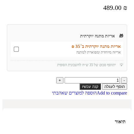
489.00
₪
🎁
אריזת מתנה יוקרתית
אריזת מתנה יוקרתית ב־35 ₪
אריזה מיוחדת ומפוארת למתנה
💡
יתווסף סכום של 35 ש״ח לחשבונית הסופית
הוסף לעגלה
קנה עכשיו
Add to compare
הוספה למוצרים שאהבתי
תיאור