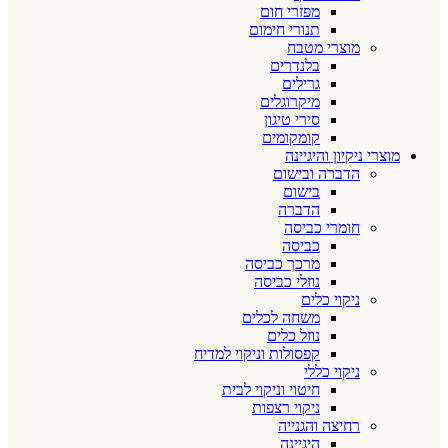
מפזרי חום
תנורי חימום
מוצרי מטבח
בלנדרים
גרילים
מיקרוגלים
סירי טיגון
קומקומים
מוצרי ניקיון והיגיינה
הדברה ובישום
בישום
הדברה
חומרי כביסה
כביסה
מרכך כביסה
נוזלי כביסה
ניקוי כלים
משחה לכלים
נוזל כלים
קפסולות וניקוי למדיח
ניקוי כללי
חיטוי וניקוי לבית
ניקוי רצפות
רחיצה והגנייה
היגיינה