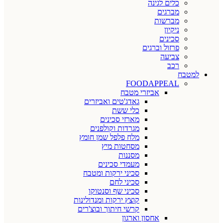
כלים לגינה
מברגים
מברשות
ניקיון
סכינים
פרזול וברגים
צביעה
רכב
למטבח
FOODAPPEAL
אביזרי מטבח
גאדג'טים ואביזרים
כלי ששת
מארזי סכינים
מגרדות וקולפנים
מלח פלפל שמן חומץ
מסחטות מיץ
מסננות
מעמדי סכינים
סכיני ירקות ומטבח
סכיני לחם
סכיני שף וסנטוקו
קוצץ ירקות ומנדולינות
קרשי חיתוך ובוצ'רים
אחסון וארגון