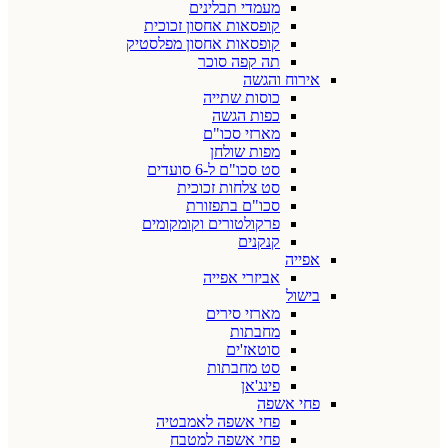
מעמדי תבלינים
קופסאות אחסון זכוכית
קופסאות אחסון מפלסטיק
תה קפה סוכר
אירוח והגשה
כוסות שתייה
כפות הגשה
מארזי סכו"ם
מפות שולחן
סט סכו"ם ל-6 סועדים
סט צלחות זכוכית
סכו"ם בתפזורת
פרקולטורים וקומקומים
קנקנים
אפייה
אביזרי אפייה
בישול
מארזי סירים
מחבתות
סוטאז'ים
סט מחבתות
פינג'אן
פחי אשפה
פחי אשפה לאמבטיה
פחי אשפה למטבח