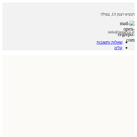
הנשיא ויצמן 13, עפולה
info@zeraf.co.il
שאלות ותשובות
עלינו