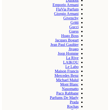
Dumont
Emporio Armani
FlaVia Parfum
Giorgio Armani
Givenchy
Gritti
Gucci
Guess
Hugo Boss
Jacques Bogart
Jean Paul Gaultier
Jivago
Joop Homme
La Rive
LAIKOU
Le Labo
Maison Francis
Mercedes Benz
Michael Malul
Mont Blanc
Nasomatto
Paco Rabbane
Parfums De Marly
Prada
Rochas