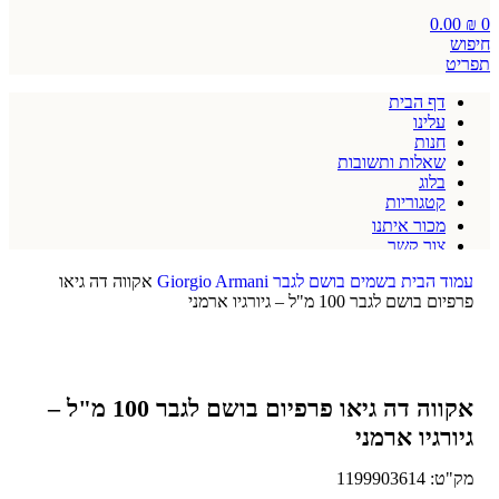
0.00
₪
0
חיפוש
תפריט
דף הבית
עלינו
חנות
שאלות ותשובות
בלוג
קטגוריות
מכור איתנו
צור קשר
תקנון אתר
עמוד הבית
בשמים
בושם לגבר
Giorgio Armani
אקווה דה גיאו
פרפיום בושם לגבר 100 מ"ל – גיורגיו ארמני
אקווה דה גיאו פרפיום בושם לגבר 100 מ"ל –
גיורגיו ארמני
מק"ט:
1199903614