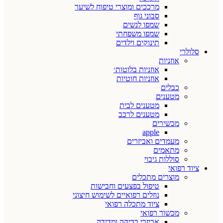
מרככים ומוצרי טיפוח לשיער
סבוני גוף
שמפו לנשים
שמפו משפחתי
תינוקים וילדים
סלולרי
אוזניות
אוזניות בלוטות׳
אוזניות חוטיות
כבלים
מטענים
מטענים לבית
מטענים לרכב
מכשירים
apple
מעמדים ואביזרים
מתאמים
סוללות גיבוי
ציוד רפואי
מוצרים מתכלים
טיפול בפצעים וחבישות
נוזלים רפואיים לשימוש חיצוני
ציוד מתכלה רפואי
מכשור רפואי
אביזרי בדיקה ומדידה