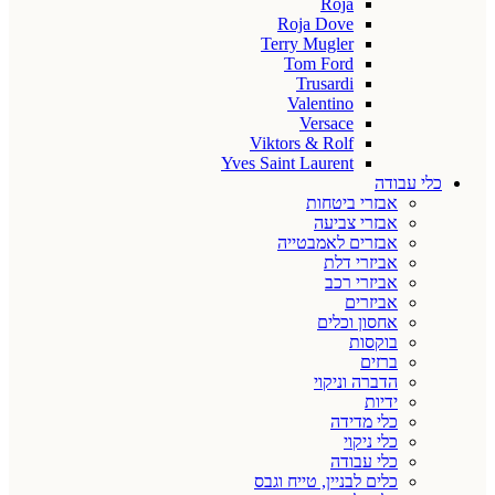
Roja
Roja Dove
Terry Mugler
Tom Ford
Trusardi
Valentino
Versace
Viktors & Rolf
Yves Saint Laurent
כלי עבודה
אבזרי ביטחות
אבזרי צביעה
אבזרים לאמבטייה
אביזרי דלת
אביזרי רכב
אביזרים
אחסון וכלים
בוקסות
ברזים
הדברה וניקוי
ידיות
כלי מדידה
כלי ניקוי
כלי עבודה
כלים לבניין, טייח וגבס