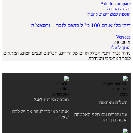
Add to compare
תצוגה מהירה
הוספה למוצרים שאהבתי
דילן בלו א.דט 100 מ"ל בושם לגבר – ורסאצ`ה
Versace
230.00
₪
הוסף לעגלה
ניחוח גברי ודינמי הכולל תווים של הדרים, תבלינים ועצים חמים, המתאים
לגבר האקטיבי והמודרני.
תמיכה מקוונת 24/7
תשלום מאובטח
אנחנו כאן כדי לעזור אם יש לכם
אנו עובדים עם תקני האבטחה
שאלות.
הגבוהים ביותר.