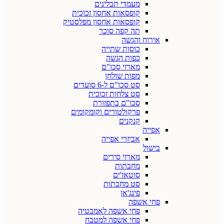
מעמדי תבלינים
קופסאות אחסון זכוכית
קופסאות אחסון מפלסטיק
תה קפה סוכר
אירוח והגשה
כוסות שתייה
כפות הגשה
מארזי סכו"ם
מפות שולחן
סט סכו"ם ל-6 סועדים
סט צלחות זכוכית
סכו"ם בתפזורת
פרקולטורים וקומקומים
קנקנים
אפייה
אביזרי אפייה
בישול
מארזי סירים
מחבתות
סוטאז'ים
סט מחבתות
פינג'אן
פחי אשפה
פחי אשפה לאמבטיה
פחי אשפה למטבח