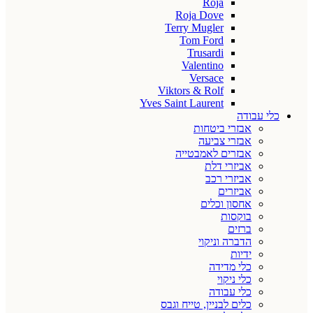
Roja
Roja Dove
Terry Mugler
Tom Ford
Trusardi
Valentino
Versace
Viktors & Rolf
Yves Saint Laurent
כלי עבודה
אבזרי ביטחות
אבזרי צביעה
אבזרים לאמבטייה
אביזרי דלת
אביזרי רכב
אביזרים
אחסון וכלים
בוקסות
ברזים
הדברה וניקוי
ידיות
כלי מדידה
כלי ניקוי
כלי עבודה
כלים לבניין, טייח וגבס