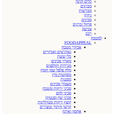
כלים לגינה
מברגים
מברשות
ניקיון
סכינים
פרזול וברגים
צביעה
רכב
למטבח
FOODAPPEAL
אביזרי מטבח
גאדג'טים ואביזרים
כלי ששת
מארזי סכינים
מגרדות וקולפנים
מלח פלפל שמן חומץ
מסחטות מיץ
מסננות
מעמדי סכינים
סכיני ירקות ומטבח
סכיני לחם
סכיני שף וסנטוקו
קוצץ ירקות ומנדולינות
קרשי חיתוך ובוצ'רים
אחסון וארגון