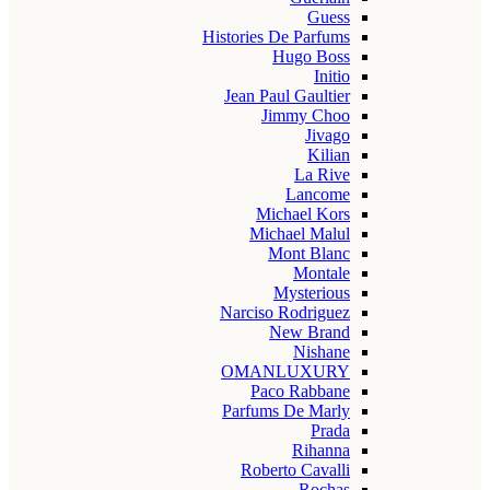
Guess
Histories De Parfums
Hugo Boss
Initio
Jean Paul Gaultier
Jimmy Choo
Jivago
Kilian
La Rive
Lancome
Michael Kors
Michael Malul
Mont Blanc
Montale
Mysterious
Narciso Rodriguez
New Brand
Nishane
OMANLUXURY
Paco Rabbane
Parfums De Marly
Prada
Rihanna
Roberto Cavalli
Rochas