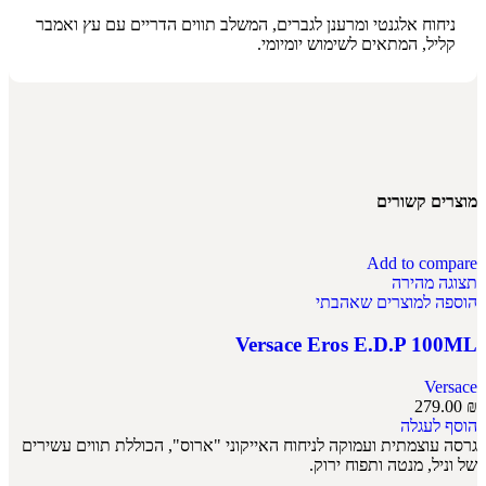
ניחוח אלגנטי ומרענן לגברים, המשלב תווים הדריים עם עץ ואמבר
קליל, המתאים לשימוש יומיומי.
מוצרים קשורים
Add to compare
תצוגה מהירה
הוספה למוצרים שאהבתי
Versace Eros E.D.P 100ML
Versace
279.00
₪
הוסף לעגלה
גרסה עוצמתית ועמוקה לניחוח האייקוני "ארוס", הכוללת תווים עשירים
של וניל, מנטה ותפוח ירוק.