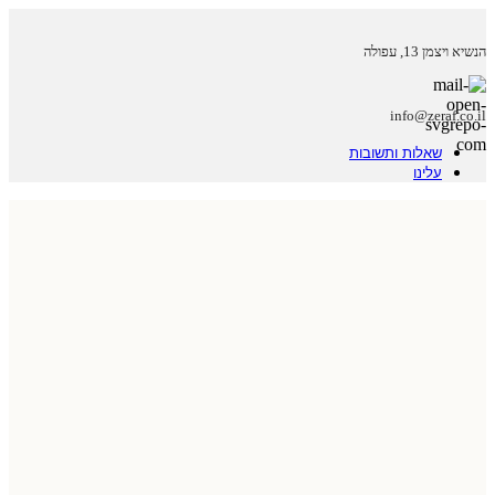
הנשיא ויצמן 13, עפולה
info@zeraf.co.il
שאלות ותשובות
עלינו