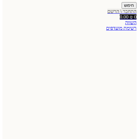
חיפוש
התחבר \ הרשם
0.00
₪
0
השווה
רשימת מועדפים