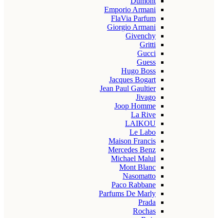
Dumont
Emporio Armani
FlaVia Parfum
Giorgio Armani
Givenchy
Gritti
Gucci
Guess
Hugo Boss
Jacques Bogart
Jean Paul Gaultier
Jivago
Joop Homme
La Rive
LAIKOU
Le Labo
Maison Francis
Mercedes Benz
Michael Malul
Mont Blanc
Nasomatto
Paco Rabbane
Parfums De Marly
Prada
Rochas