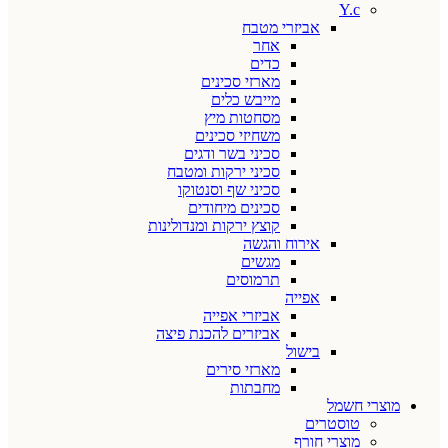
Y.c
אביזרי מטבח
אחר
כדים
מארזי סכינים
מייבש כלים
מסחטות מיץ
משחיזי סכינים
סכיני בשר ודגים
סכיני ירקות ומטבח
סכיני שף וסנטוקו
סכינים מיחודים
קוצץ ירקות ומנדולינות
אירוח והגשה
מגשים
תרמוסים
אפייה
אביזרי אפייה
אביזרים להכנת פיצה
בישול
מארזי סירים
מחבתות
מוצרי חשמל
טוסטרים
מוצרי חורף