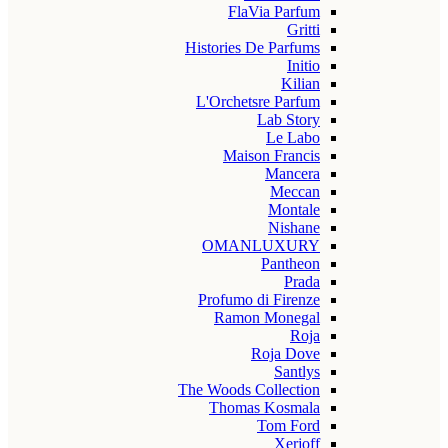
FlaVia Parfum
Gritti
Histories De Parfums
Initio
Kilian
L'Orchetsre Parfum
Lab Story
Le Labo
Maison Francis
Mancera
Meccan
Montale
Nishane
OMANLUXURY
Pantheon
Prada
Profumo di Firenze
Ramon Monegal
Roja
Roja Dove
Santlys
The Woods Collection
Thomas Kosmala
Tom Ford
Xerjoff