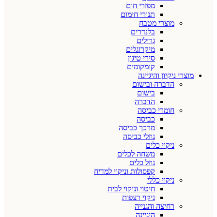
מפזרי חום
תנורי חימום
מוצרי מטבח
בלנדרים
גרילים
מיקרוגלים
סירי טיגון
קומקומים
מוצרי ניקיון והיגיינה
הדברה ובישום
בישום
הדברה
חומרי כביסה
כביסה
מרכך כביסה
נוזלי כביסה
ניקוי כלים
משחה לכלים
נוזל כלים
קפסולות וניקוי למדיח
ניקוי כללי
חיטוי וניקוי לבית
ניקוי רצפות
רחיצה והגנייה
היגיינה