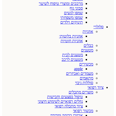
מרככים ומוצרי טיפוח לשיער
סבוני גוף
שמפו לנשים
שמפו משפחתי
תינוקים וילדים
סלולרי
אוזניות
אוזניות בלוטות׳
אוזניות חוטיות
כבלים
מטענים
מטענים לבית
מטענים לרכב
מכשירים
apple
מעמדים ואביזרים
מתאמים
סוללות גיבוי
ציוד רפואי
מוצרים מתכלים
טיפול בפצעים וחבישות
נוזלים רפואיים לשימוש חיצוני
ציוד מתכלה רפואי
מכשור רפואי
אביזרי בדיקה ומדידה