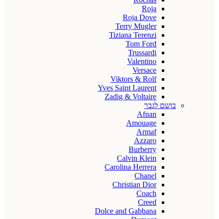
Roja
Roja Dove
Terry Mugler
Tiziana Terenzi
Tom Ford
Trussardi
Valentino
Versace
Viktors & Rolf
Yves Saint Laurent
Zadig & Voltaire
בושם לגבר
Afnan
Amouage
Armaf
Azzaro
Burberry
Calvin Klein
Carolina Herrera
Chanel
Christian Dior
Coach
Creed
Dolce and Gabbana