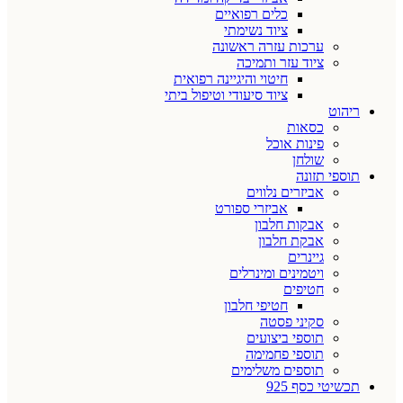
כלים רפואיים
ציוד נשימתי
ערכות עזרה ראשונה
ציוד עזר ותמיכה
חיטוי והיגיינה רפואית
ציוד סיעודי וטיפול ביתי
ריהוט
כסאות
פינות אוכל
שולחן
תוספי תזונה
אביזרים נלווים
אביזרי ספורט
אבקות חלבון
אבקת חלבון
גיינרים
ויטמינים ומינרלים
חטיפים
חטיפי חלבון
סקיני פסטה
תוספי ביצועים
תוספי פחמימה
תוספים משלימים
תכשיטי כסף 925