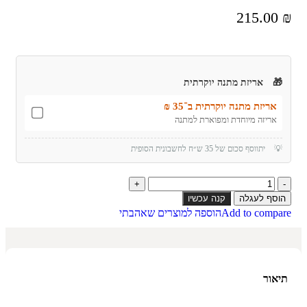
215.00
₪
🎁
אריזת מתנה יוקרתית
אריזת מתנה יוקרתית ב־35 ₪
אריזה מיוחדת ומפוארת למתנה
💡
יתווסף סכום של 35 ש״ח לחשבונית הסופית
הוסף לעגלה
קנה עכשיו
Add to compare
הוספה למוצרים שאהבתי
תיאור