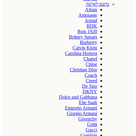
בושם לאישה
Afnan
Amouage
Armaf
BDK
Bois 1920
Britney Spears
Burberry
Calvin Klein
Carolina Herrera
Chanel
Chloe
Christian Dior
Coach
Creed
De Siso
DKNY
Dolce and Gabbana
Elie Saab
Emporio Armani
Giorgio Armani
Givenchy
Gritti
Gucci
Guerlain