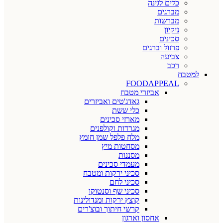
כלים לגינה
מברגים
מברשות
ניקיון
סכינים
פרזול וברגים
צביעה
רכב
למטבח
FOODAPPEAL
אביזרי מטבח
גאדג'טים ואביזרים
כלי ששת
מארזי סכינים
מגרדות וקולפנים
מלח פלפל שמן חומץ
מסחטות מיץ
מסננות
מעמדי סכינים
סכיני ירקות ומטבח
סכיני לחם
סכיני שף וסנטוקו
קוצץ ירקות ומנדולינות
קרשי חיתוך ובוצ'רים
אחסון וארגון