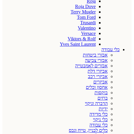
Roja
Roja Dove
Terry Mugler
Tom Ford
Trusardi
Valentino
Versace
Viktors & Rolf
Yves Saint Laurent
כלי עבודה
אבזרי ביטחות
אבזרי צביעה
אבזרים לאמבטייה
אביזרי דלת
אביזרי רכב
אביזרים
אחסון וכלים
בוקסות
ברזים
הדברה וניקוי
ידיות
כלי מדידה
כלי ניקוי
כלי עבודה
כלים לבניין, טייח וגבס