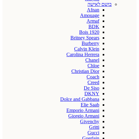
בושם לאישה
Afnan
Amouage
Armaf
BDK
Bois 1920
Britney Spears
Burberry
Calvin Klein
Carolina Herrera
Chanel
Chloe
Christian Dior
Coach
Creed
De Siso
DKNY
Dolce and Gabbana
Elie Saab
Emporio Armani
Giorgio Armani
Givenchy
Gritti
Gucci
Guerlain