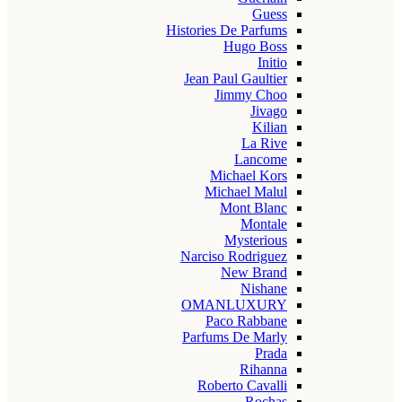
Guess
Histories De Parfums
Hugo Boss
Initio
Jean Paul Gaultier
Jimmy Choo
Jivago
Kilian
La Rive
Lancome
Michael Kors
Michael Malul
Mont Blanc
Montale
Mysterious
Narciso Rodriguez
New Brand
Nishane
OMANLUXURY
Paco Rabbane
Parfums De Marly
Prada
Rihanna
Roberto Cavalli
Rochas