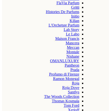
FlaVia Parfum
Gritti
Histories De Parfums
Initio
Kilian
L'Orchetsre Parfum
Lab Story
Le Labo
Maison Francis
Mancera
Meccan
Montale
Nishane
OMANLUXURY
Pantheon
Prada
Profumo di Firenze
Ramon Monegal
Roja
Roja Dove
Santlys
The Woods Collection
Thomas Kosmala
Tom Ford
Xerjoff