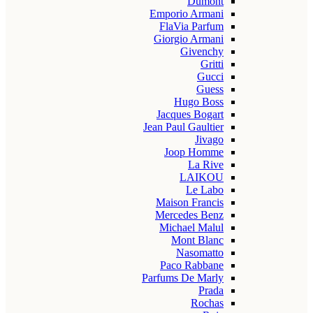
Dumont
Emporio Armani
FlaVia Parfum
Giorgio Armani
Givenchy
Gritti
Gucci
Guess
Hugo Boss
Jacques Bogart
Jean Paul Gaultier
Jivago
Joop Homme
La Rive
LAIKOU
Le Labo
Maison Francis
Mercedes Benz
Michael Malul
Mont Blanc
Nasomatto
Paco Rabbane
Parfums De Marly
Prada
Rochas