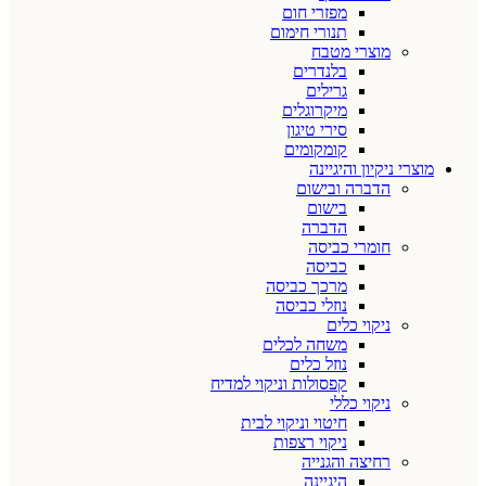
מפזרי חום
תנורי חימום
מוצרי מטבח
בלנדרים
גרילים
מיקרוגלים
סירי טיגון
קומקומים
מוצרי ניקיון והיגיינה
הדברה ובישום
בישום
הדברה
חומרי כביסה
כביסה
מרכך כביסה
נוזלי כביסה
ניקוי כלים
משחה לכלים
נוזל כלים
קפסולות וניקוי למדיח
ניקוי כללי
חיטוי וניקוי לבית
ניקוי רצפות
רחיצה והגנייה
היגיינה