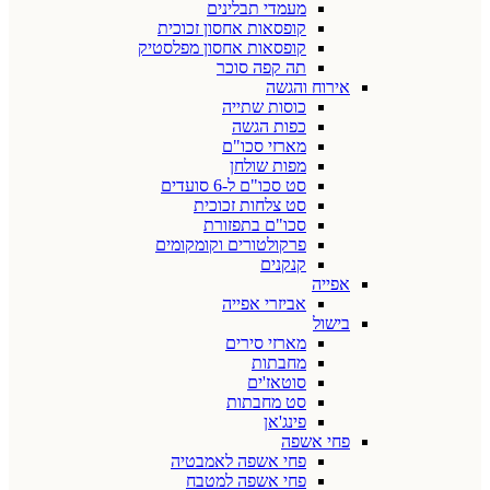
מעמדי תבלינים
קופסאות אחסון זכוכית
קופסאות אחסון מפלסטיק
תה קפה סוכר
אירוח והגשה
כוסות שתייה
כפות הגשה
מארזי סכו"ם
מפות שולחן
סט סכו"ם ל-6 סועדים
סט צלחות זכוכית
סכו"ם בתפזורת
פרקולטורים וקומקומים
קנקנים
אפייה
אביזרי אפייה
בישול
מארזי סירים
מחבתות
סוטאז'ים
סט מחבתות
פינג'אן
פחי אשפה
פחי אשפה לאמבטיה
פחי אשפה למטבח