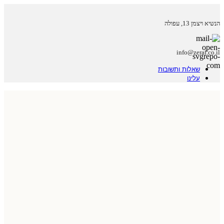
הנשיא ויצמן 13, עפולה
info@zeraf.co.il
שאלות ותשובות
עלינו