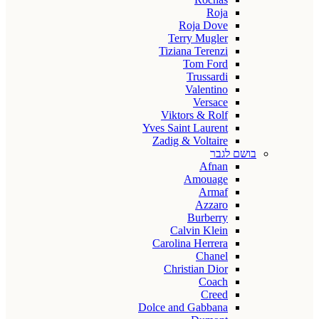
Roja
Roja Dove
Terry Mugler
Tiziana Terenzi
Tom Ford
Trussardi
Valentino
Versace
Viktors & Rolf
Yves Saint Laurent
Zadig & Voltaire
בושם לגבר
Afnan
Amouage
Armaf
Azzaro
Burberry
Calvin Klein
Carolina Herrera
Chanel
Christian Dior
Coach
Creed
Dolce and Gabbana