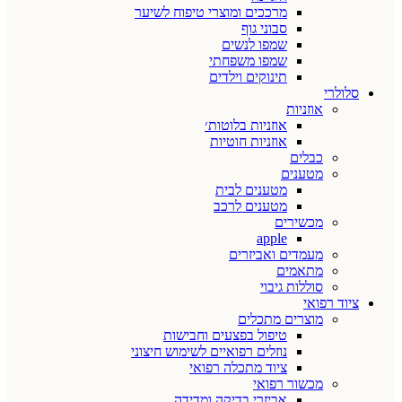
מרככים ומוצרי טיפוח לשיער
סבוני גוף
שמפו לנשים
שמפו משפחתי
תינוקים וילדים
סלולרי
אוזניות
אוזניות בלוטות׳
אוזניות חוטיות
כבלים
מטענים
מטענים לבית
מטענים לרכב
מכשירים
apple
מעמדים ואביזרים
מתאמים
סוללות גיבוי
ציוד רפואי
מוצרים מתכלים
טיפול בפצעים וחבישות
נוזלים רפואיים לשימוש חיצוני
ציוד מתכלה רפואי
מכשור רפואי
אביזרי בדיקה ומדידה