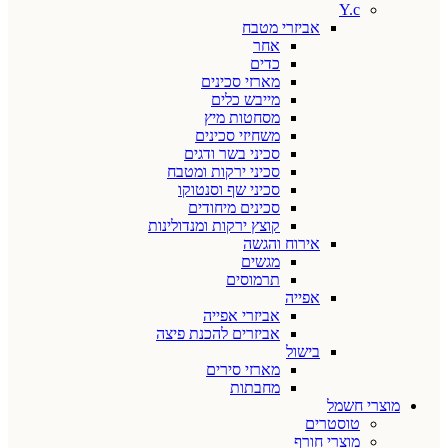
Y.c
אביזרי מטבח
אחר
כדים
מארזי סכינים
מייבש כלים
מסחטות מיץ
משחיזי סכינים
סכיני בשר ודגים
סכיני ירקות ומטבח
סכיני שף וסנטוקו
סכינים מיחודים
קוצץ ירקות ומנדולינות
אירוח והגשה
מגשים
תרמוסים
אפייה
אביזרי אפייה
אביזרים להכנת פיצה
בישול
מארזי סירים
מחבתות
מוצרי חשמל
טוסטרים
מוצרי חורף