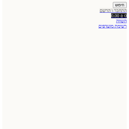
חיפוש
התחבר \ הרשם
0.00
₪
0
השווה
רשימת מועדפים