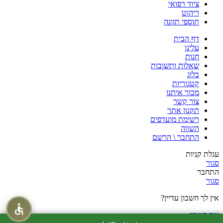
ציוד רפואי
ריהוט
תוספי תזונה
דף הבית
עלינו
חנות
שאלות ותשובות
בלוג
קטגוריות
מכור איתנו
צור קשר
תקנון אתר
רשימת מועדפים
השווה
התחבר \ הרשם
עגלת קניות
סגור
התחבר
סגור
אין לך חשבון עדיין?
צור חשבון