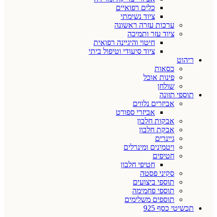
כלים רפואיים
ציוד נשימתי
ערכות עזרה ראשונה
ציוד עזר ותמיכה
חיטוי והיגיינה רפואית
ציוד סיעודי וטיפול ביתי
ריהוט
כסאות
פינות אוכל
שולחן
תוספי תזונה
אביזרים נלווים
אביזרי ספורט
אבקות חלבון
אבקת חלבון
גיינרים
ויטמינים ומינרלים
חטיפים
חטיפי חלבון
סקיני פסטה
תוספי ביצועים
תוספי פחמימה
תוספים משלימים
תכשיטי כסף 925