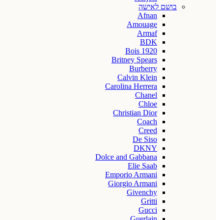
בושם לאישה
Afnan
Amouage
Armaf
BDK
Bois 1920
Britney Spears
Burberry
Calvin Klein
Carolina Herrera
Chanel
Chloe
Christian Dior
Coach
Creed
De Siso
DKNY
Dolce and Gabbana
Elie Saab
Emporio Armani
Giorgio Armani
Givenchy
Gritti
Gucci
Guerlain