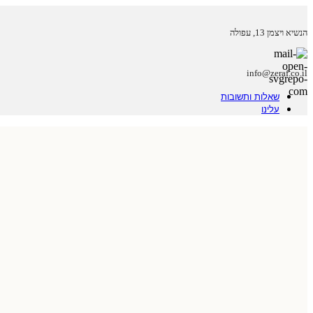
הנשיא ויצמן 13, עפולה
info@zeraf.co.il
שאלות ותשובות
עלינו