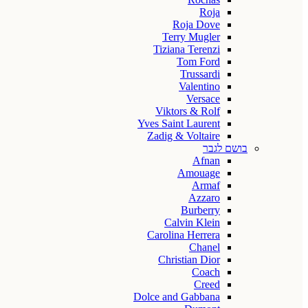
Roja
Roja Dove
Terry Mugler
Tiziana Terenzi
Tom Ford
Trussardi
Valentino
Versace
Viktors & Rolf
Yves Saint Laurent
Zadig & Voltaire
בושם לגבר
Afnan
Amouage
Armaf
Azzaro
Burberry
Calvin Klein
Carolina Herrera
Chanel
Christian Dior
Coach
Creed
Dolce and Gabbana