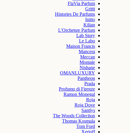
FlaVia Parfum
Gritti
Histories De Parfums
Initio
Kilian
L'Orchetsre Parfum
Lab Story
Le Labo
Maison Francis
Mancera
Meccan
Montale
Nishane
OMANLUXURY
Pantheon
Prada
Profumo di Firenze
Ramon Monegal
Roja
Roja Dove
Santlys
The Woods Collection
Thomas Kosmala
Tom Ford
Xerjoff