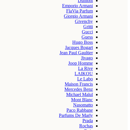
Dumont
Emporio Armani
FlaVia Parfum
Giorgio Armani
Givenchy
Gritti
Gucci
Guess
Hugo Boss
Jacques Bogart
Jean Paul Gaultier
Jivago
Joop Homme
La Rive
LAIKOU
Le Labo
Maison Francis
Mercedes Benz
Michael Malul
Mont Blanc
Nasomatto
Paco Rabbane
Parfums De Marly
Prada
Rochas