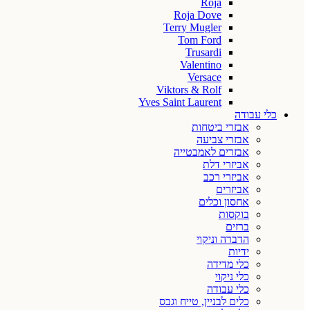
Roja
Roja Dove
Terry Mugler
Tom Ford
Trusardi
Valentino
Versace
Viktors & Rolf
Yves Saint Laurent
כלי עבודה
אבזרי ביטחות
אבזרי צביעה
אבזרים לאמבטייה
אביזרי דלת
אביזרי רכב
אביזרים
אחסון וכלים
בוקסות
ברזים
הדברה וניקוי
ידיות
כלי מדידה
כלי ניקוי
כלי עבודה
כלים לבניין, טייח וגבס