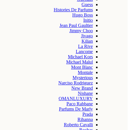
Guess
Histories De Parfums
Hugo Boss
Initio
Jean Paul Gaultier
Jimmy Choo
Jivago
Kilian
La Rive
Lancome
Michael Kors
Michael Malul
Mont Blanc
Montale
Mysterious
Narciso Rodriguez
New Brand
Nishane
OMANLUXURY
Paco Rabbane
Parfums De Marly
Prada
Rihanna
Roberto Cavalli
Rochas