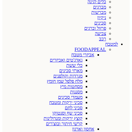
כלים לגינה
מברגים
מברשות
ניקיון
סכינים
פרזול וברגים
צביעה
רכב
למטבח
FOODAPPEAL
אביזרי מטבח
גאדג'טים ואביזרים
כלי ששת
מארזי סכינים
מגרדות וקולפנים
מלח פלפל שמן חומץ
מסחטות מיץ
מסננות
מעמדי סכינים
סכיני ירקות ומטבח
סכיני לחם
סכיני שף וסנטוקו
קוצץ ירקות ומנדולינות
קרשי חיתוך ובוצ'רים
אחסון וארגון