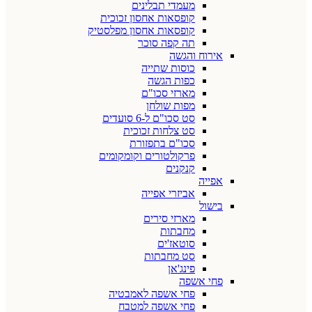
מעמדי תבלינים
קופסאות אחסון זכוכית
קופסאות אחסון מפלסטיק
תה קפה סוכר
אירוח והגשה
כוסות שתייה
כפות הגשה
מארזי סכו"ם
מפות שולחן
סט סכו"ם ל-6 סועדים
סט צלחות זכוכית
סכו"ם בתפזורת
פרקולטורים וקומקומים
קנקנים
אפייה
אביזרי אפייה
בישול
מארזי סירים
מחבתות
סוטאז'ים
סט מחבתות
פינג'אן
פחי אשפה
פחי אשפה לאמבטיה
פחי אשפה למטבח