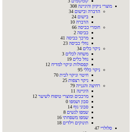
קומקומים
3
מוצרי ניקיון והיגיינה
308
הדברה ובישום
34
בישום
24
הדברה
10
חומרי כביסה
66
כביסה
2
מרכך כביסה
41
נוזלי כביסה
23
ניקוי כלים
34
משחה לכלים
3
נוזל כלים
19
קפסולות וניקוי למדיח
12
ניקוי כללי
95
חיטוי וניקוי לבית
70
ניקוי רצפות
25
רחיצה והגנייה
79
היגיינה
11
מרככים ומוצרי טיפוח לשיער
12
סבון ושמפו
0
סבוני גוף
14
שמפו לנשים
8
שמפו משפחתי
16
תינוקים וילדים
18
סלולרי
47