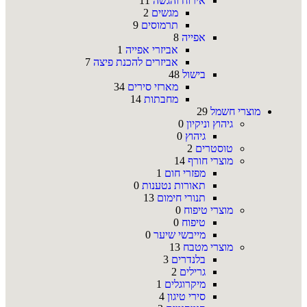
אירוח והגשה
11
מגשים
2
תרמוסים
9
אפייה
8
אביזרי אפייה
1
אביזרים להכנת פיצה
7
בישול
48
מארזי סירים
34
מחבתות
14
מוצרי חשמל
29
גיהוץ וניקיון
0
גיהוץ
0
טוסטרים
2
מוצרי חורף
14
מפזרי חום
1
תאורות נטענות
0
תנורי חימום
13
מוצרי טיפוח
0
טיפוח
0
מייבשי שיער
0
מוצרי מטבח
13
בלנדרים
3
גרילים
2
מיקרוגלים
1
סירי טיגון
4