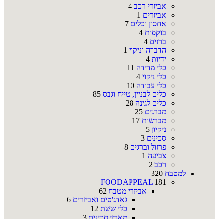
אביזרי רכב
4
אביזרים
1
אחסון וכלים
7
בוקסות
4
ברזים
4
הדברה וניקוי
1
ידיות
4
כלי מדידה
11
כלי ניקוי
4
כלי עבודה
10
כלים לבניין, טייח וגבס
85
כלים לגינה
28
מברגים
25
מברשות
17
ניקיון
5
סכינים
3
פרזול וברגים
8
צביעה
1
רכב
2
למטבח
320
FOODAPPEAL
181
אביזרי מטבח
62
גאדג'טים ואביזרים
6
כלי ששת
12
מארזי סכינים
3