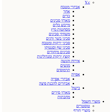
Y.c
אביזרי מטבח
אחר
כדים
מארזי סכינים
מייבש כלים
מסחטות מיץ
משחיזי סכינים
סכיני בשר ודגים
סכיני ירקות ומטבח
סכיני שף וסנטוקו
סכינים מיחודים
קוצץ ירקות ומנדולינות
אירוח והגשה
מגשים
תרמוסים
אפייה
אביזרי אפייה
אביזרים להכנת פיצה
בישול
מארזי סירים
מחבתות
מוצרי חשמל
טוסטרים
מוצרי חורף