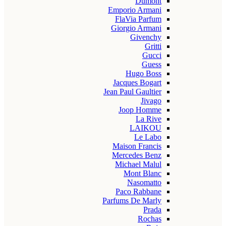
Dumont
Emporio Armani
FlaVia Parfum
Giorgio Armani
Givenchy
Gritti
Gucci
Guess
Hugo Boss
Jacques Bogart
Jean Paul Gaultier
Jivago
Joop Homme
La Rive
LAIKOU
Le Labo
Maison Francis
Mercedes Benz
Michael Malul
Mont Blanc
Nasomatto
Paco Rabbane
Parfums De Marly
Prada
Rochas