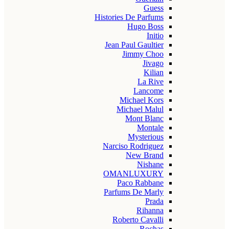
Guess
Histories De Parfums
Hugo Boss
Initio
Jean Paul Gaultier
Jimmy Choo
Jivago
Kilian
La Rive
Lancome
Michael Kors
Michael Malul
Mont Blanc
Montale
Mysterious
Narciso Rodriguez
New Brand
Nishane
OMANLUXURY
Paco Rabbane
Parfums De Marly
Prada
Rihanna
Roberto Cavalli
Rochas