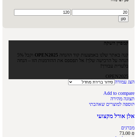
סנן
קמפיין השקה
קנה באתר שלנו באמצעות קוד ההנחה
OPEN2025
וקבל 5%
הנחה על הרכישה שלך! אל תפספס את ההזדמנות הזו – הנחה
בלעדית עבורך!
OPEN2025
הצג עמודה
Add to compare
תצוגה מהירה
הוספה למוצרים שאהבתי
אלן אורל מקצועי
מברגים
73.00
₪