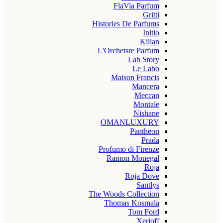
FlaVia Parfum
Gritti
Histories De Parfums
Initio
Kilian
L'Orchetsre Parfum
Lab Story
Le Labo
Maison Francis
Mancera
Meccan
Montale
Nishane
OMANLUXURY
Pantheon
Prada
Profumo di Firenze
Ramon Monegal
Roja
Roja Dove
Santlys
The Woods Collection
Thomas Kosmala
Tom Ford
Xerjoff