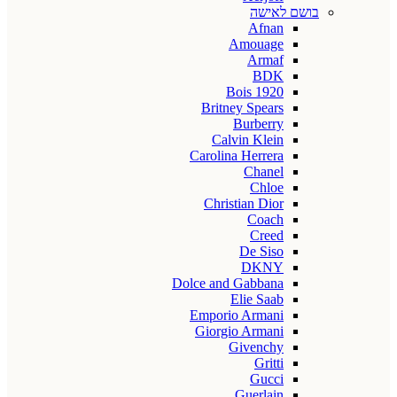
בושם לאישה
Afnan
Amouage
Armaf
BDK
Bois 1920
Britney Spears
Burberry
Calvin Klein
Carolina Herrera
Chanel
Chloe
Christian Dior
Coach
Creed
De Siso
DKNY
Dolce and Gabbana
Elie Saab
Emporio Armani
Giorgio Armani
Givenchy
Gritti
Gucci
Guerlain