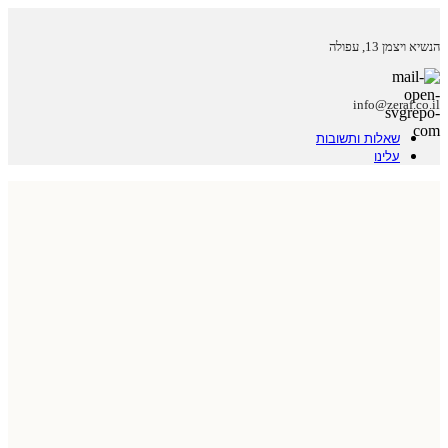
הנשיא ויצמן 13, עפולה
info@zeraf.co.il
שאלות ותשובות
עלינו