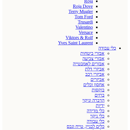
Roja
Roja Dove
Terry Mugler
Tom Ford
Trusardi
Valentino
Versace
Viktors & Rolf
Yves Saint Laurent
כלי עבודה
אבזרי ביטחות
אבזרי צביעה
אבזרים לאמבטייה
אביזרי דלת
אביזרי רכב
אביזרים
אחסון וכלים
בוקסות
ברזים
הדברה וניקוי
ידיות
כלי מדידה
כלי ניקוי
כלי עבודה
כלים לבניין, טייח וגבס