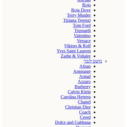
Roja
Roja Dove
Terry Mugler
Tiziana Terenzi
Tom Ford
Trussardi
Valentino
Versace
Viktors & Rolf
Yves Saint Laurent
Zadig & Voltaire
בושם לגבר
Afnan
Amouage
Armaf
Azzaro
Burberry
Calvin Klein
Carolina Herrera
Chanel
Christian Dior
Coach
Creed
Dolce and Gabbana