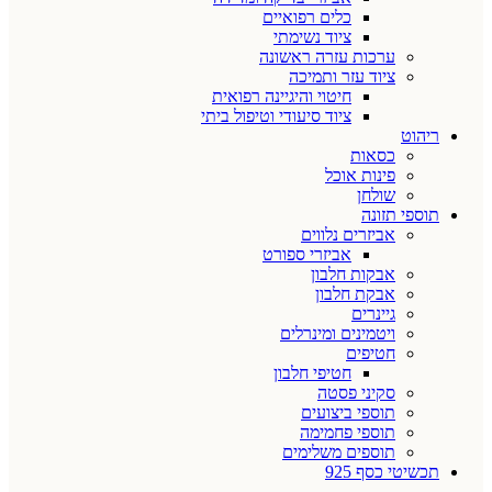
כלים רפואיים
ציוד נשימתי
ערכות עזרה ראשונה
ציוד עזר ותמיכה
חיטוי והיגיינה רפואית
ציוד סיעודי וטיפול ביתי
ריהוט
כסאות
פינות אוכל
שולחן
תוספי תזונה
אביזרים נלווים
אביזרי ספורט
אבקות חלבון
אבקת חלבון
גיינרים
ויטמינים ומינרלים
חטיפים
חטיפי חלבון
סקיני פסטה
תוספי ביצועים
תוספי פחמימה
תוספים משלימים
תכשיטי כסף 925