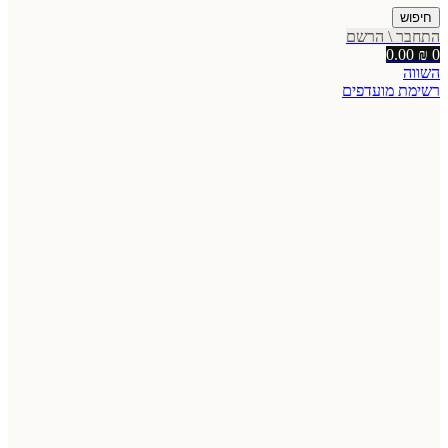
חיפוש
התחבר \ הרשם
0.00
₪
0
השווה
רשימת מועדפים