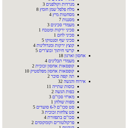
מגרדות וקולפנים
3
מלח פלפל שמן חומץ
8
מסחטות מיץ
4
מסננות
7
מעמדי סכינים
3
סכיני ירקות ומטבח
1
סכיני לחם
1
סכיני שף וסנטוקו
5
קוצץ ירקות ומנדולינות
4
קרשי חיתוך ובוצ'רים
5
אחסון וארגון
18
מעמדי תבלינים
4
קופסאות אחסון זכוכית
2
קופסאות אחסון מפלסטיק
10
תה קפה סוכר
2
אירוח והגשה
32
כוסות שתייה
11
כפות הגשה
2
מארזי סכו"ם
3
מפות שולחן
1
סט סכו"ם ל-6 סועדים
5
סט צלחות זכוכית
3
סכו"ם בתפזורת
4
פרקולטורים וקומקומים
2
קנקנים
1