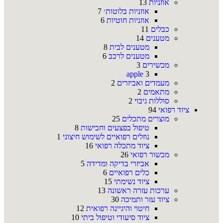
אוזניות
13
אוזניות בלוטות׳
7
אוזניות חוטיות
6
כבלים
11
מטענים
14
מטענים לבית
8
מטענים לרכב
6
מכשירים
3
apple
3
מעמדים ואביזרים
2
מתאמים
2
סוללות גיבוי
2
ציוד רפואי
94
מוצרים מתכלים
25
טיפול בפצעים וחבישות
8
נוזלים רפואיים לשימוש חיצוני
1
ציוד מתכלה רפואי
16
מכשור רפואי
26
אביזרי בדיקה ומדידה
5
כלים רפואיים
6
ציוד נשימתי
15
ערכות עזרה ראשונה
13
ציוד עזר ותמיכה
30
חיטוי והיגיינה רפואית
12
ציוד סיעודי וטיפול ביתי
10