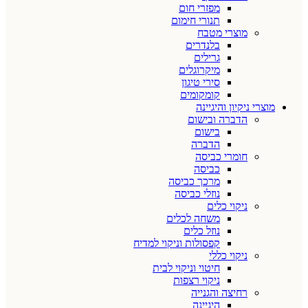
מפזרי חום
תנורי חימום
מוצרי מטבח
בלנדרים
גרילים
מיקרוגלים
סירי טיגון
קומקומים
מוצרי ניקיון והיגיינה
הדברה ובישום
בישום
הדברה
חומרי כביסה
כביסה
מרכך כביסה
נוזלי כביסה
ניקוי כלים
משחה לכלים
נוזל כלים
קפסולות וניקוי למדיח
ניקוי כללי
חיטוי וניקוי לבית
ניקוי רצפות
רחיצה והגנייה
היגיינה