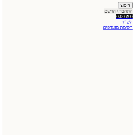
חיפוש
התחבר \ הרשם
0.00
₪
0
השווה
רשימת מועדפים