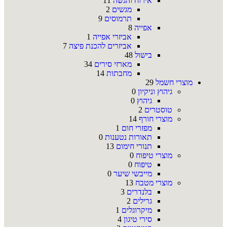
אירוח והגשה
11
מגשים
2
תרמוסים
9
אפייה
8
אביזרי אפייה
1
אביזרים להכנת פיצה
7
בישול
48
מארזי סירים
34
מחבתות
14
מוצרי חשמל
29
גיהוץ וניקיון
0
גיהוץ
0
טוסטרים
2
מוצרי חורף
14
מפזרי חום
1
תאורות נטענות
0
תנורי חימום
13
מוצרי טיפוח
0
טיפוח
0
מייבשי שיער
0
מוצרי מטבח
13
בלנדרים
3
גרילים
2
מיקרוגלים
1
סירי טיגון
4