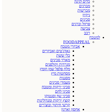
כלים לגינה
מברגים
מברשות
ניקיון
סכינים
פרזול וברגים
צביעה
רכב
למטבח
FOODAPPEAL
אביזרי מטבח
גאדג'טים ואביזרים
כלי ששת
מארזי סכינים
מגרדות וקולפנים
מלח פלפל שמן חומץ
מסחטות מיץ
מסננות
מעמדי סכינים
סכיני ירקות ומטבח
סכיני לחם
סכיני שף וסנטוקו
קוצץ ירקות ומנדולינות
קרשי חיתוך ובוצ'רים
אחסון וארגון