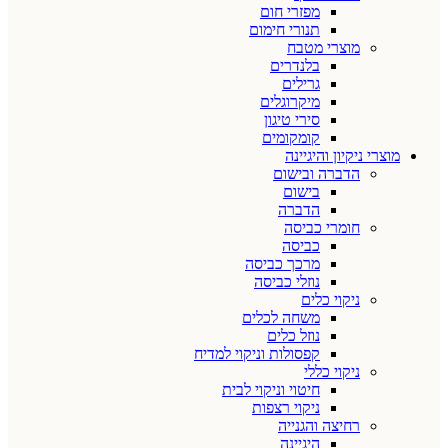
מפזרי חום
תנורי חימום
מוצרי מטבח
בלנדרים
גרילים
מיקרוגלים
סירי טיגון
קומקומים
מוצרי ניקיון והיגיינה
הדברה ובישום
בישום
הדברה
חומרי כביסה
כביסה
מרכך כביסה
נוזלי כביסה
ניקוי כלים
משחה לכלים
נוזל כלים
קפסולות וניקוי למדיח
ניקוי כללי
חיטוי וניקוי לבית
ניקוי רצפות
רחיצה והגנייה
היגיינה