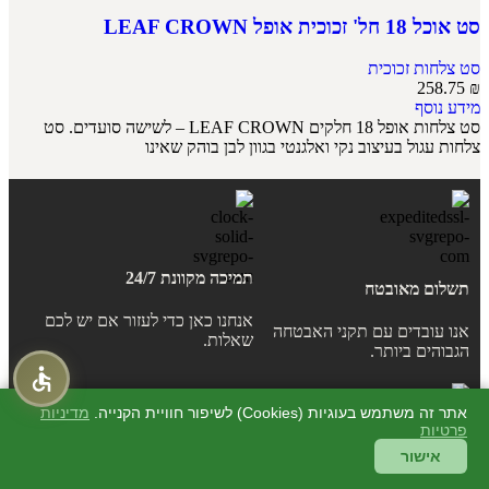
סט אוכל 18 חל' זכוכית אופל LEAF CROWN
סט צלחות זכוכית
258.75
₪
מידע נוסף
סט צלחות אופל 18 חלקים LEAF CROWN – לשישה סועדים. סט
צלחות עגול בעיצוב נקי ואלגנטי בגוון לבן בוהק שאינו
תמיכה מקוונת 24/7
תשלום מאובטח
אנחנו כאן כדי לעזור אם יש לכם
אנו עובדים עם תקני האבטחה
שאלות.
הגבוהים ביותר.
אתר זה משתמש בעוגיות (Cookies) לשיפור חוויית הקנייה.
מדיניות
פרטיות
אישור
מחירים מיוחדים