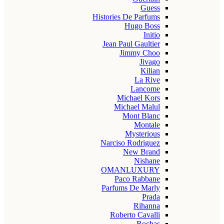
Guess
Histories De Parfums
Hugo Boss
Initio
Jean Paul Gaultier
Jimmy Choo
Jivago
Kilian
La Rive
Lancome
Michael Kors
Michael Malul
Mont Blanc
Montale
Mysterious
Narciso Rodriguez
New Brand
Nishane
OMANLUXURY
Paco Rabbane
Parfums De Marly
Prada
Rihanna
Roberto Cavalli
Rochas