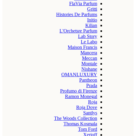
FlaVia Parfum
Gritti
Histories De Parfums
Initio
Kilian
L'Orchetsre Parfum
Lab Story
Le Labo
Maison Francis
Mancera
Meccan
Montale
Nishane
OMANLUXURY
Pantheon
Prada
Profumo di Firenze
Ramon Monegal
Roja
Roja Dove
Santlys
The Woods Collection
Thomas Kosmala
Tom Ford
Xerjoff