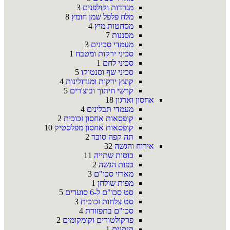
מגרדות וקולפנים
3
מלח פלפל שמן חומץ
8
מסחטות מיץ
4
מסננות
7
מעמדי סכינים
3
סכיני ירקות ומטבח
1
סכיני לחם
1
סכיני שף וסנטוקו
5
קוצץ ירקות ומנדולינות
4
קרשי חיתוך ובוצ'רים
5
אחסון וארגון
18
מעמדי תבלינים
4
קופסאות אחסון זכוכית
2
קופסאות אחסון מפלסטיק
10
תה קפה סוכר
2
אירוח והגשה
32
כוסות שתייה
11
כפות הגשה
2
מארזי סכו"ם
3
מפות שולחן
1
סט סכו"ם ל-6 סועדים
5
סט צלחות זכוכית
3
סכו"ם בתפזורת
4
פרקולטורים וקומקומים
2
קנקנים
1