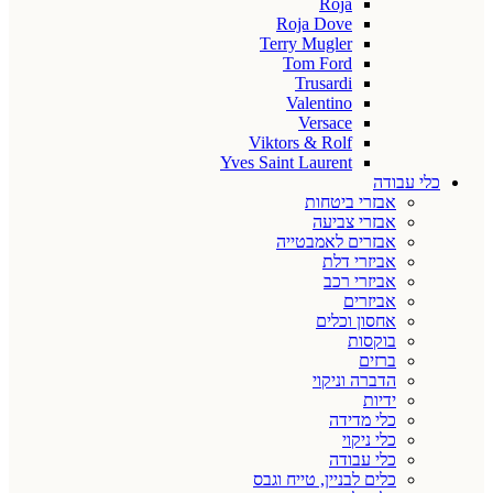
Roja
Roja Dove
Terry Mugler
Tom Ford
Trusardi
Valentino
Versace
Viktors & Rolf
Yves Saint Laurent
כלי עבודה
אבזרי ביטחות
אבזרי צביעה
אבזרים לאמבטייה
אביזרי דלת
אביזרי רכב
אביזרים
אחסון וכלים
בוקסות
ברזים
הדברה וניקוי
ידיות
כלי מדידה
כלי ניקוי
כלי עבודה
כלים לבניין, טייח וגבס