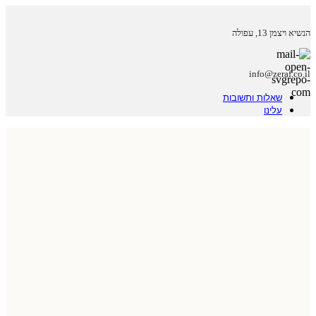
הנשיא ויצמן 13, עפולה
info@zeraf.co.il
שאלות ותשובות
עלינו