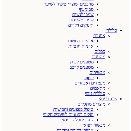
מרככים ומוצרי טיפוח לשיער
סבוני גוף
שמפו לנשים
שמפו משפחתי
תינוקים וילדים
סלולרי
אוזניות
אוזניות בלוטות׳
אוזניות חוטיות
כבלים
מטענים
מטענים לבית
מטענים לרכב
מכשירים
apple
מעמדים ואביזרים
מתאמים
סוללות גיבוי
ציוד רפואי
מוצרים מתכלים
טיפול בפצעים וחבישות
נוזלים רפואיים לשימוש חיצוני
ציוד מתכלה רפואי
מכשור רפואי
אביזרי בדיקה ומדידה