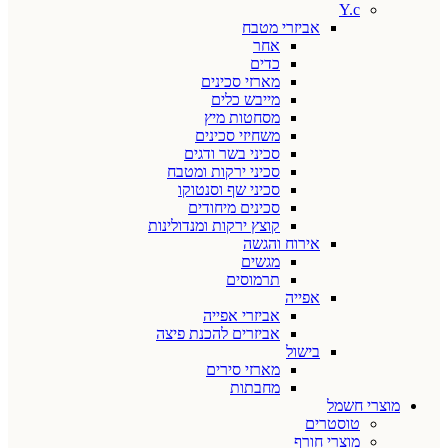
Y.c
אביזרי מטבח
אחר
כדים
מארזי סכינים
מייבש כלים
מסחטות מיץ
משחיזי סכינים
סכיני בשר ודגים
סכיני ירקות ומטבח
סכיני שף וסנטוקו
סכינים מיחודים
קוצץ ירקות ומנדולינות
אירוח והגשה
מגשים
תרמוסים
אפייה
אביזרי אפייה
אביזרים להכנת פיצה
בישול
מארזי סירים
מחבתות
מוצרי חשמל
טוסטרים
מוצרי חורף