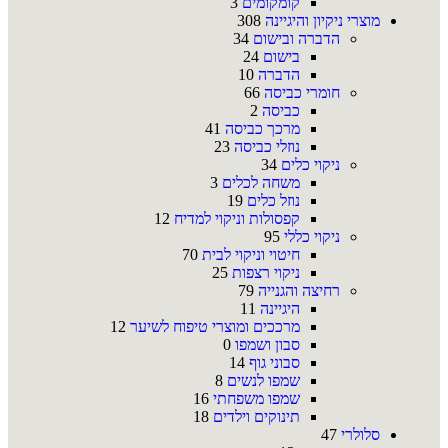
קומקומים
3
מוצרי ניקיון והיגיינה
308
הדברה ובישום
34
בישום
24
הדברה
10
חומרי כביסה
66
כביסה
2
מרכך כביסה
41
נוזלי כביסה
23
ניקוי כלים
34
משחה לכלים
3
נוזל כלים
19
קפסולות וניקוי למדיח
12
ניקוי כללי
95
חיטוי וניקוי לבית
70
ניקוי רצפות
25
רחיצה והגנייה
79
היגיינה
11
מרככים ומוצרי טיפוח לשיער
12
סבון ושמפו
0
סבוני גוף
14
שמפו לנשים
8
שמפו משפחתי
16
תינוקים וילדים
18
סלולרי
47