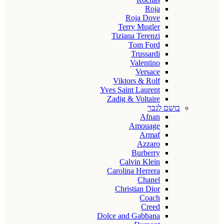
Roja
Roja Dove
Terry Mugler
Tiziana Terenzi
Tom Ford
Trussardi
Valentino
Versace
Viktors & Rolf
Yves Saint Laurent
Zadig & Voltaire
בושם לגבר
Afnan
Amouage
Armaf
Azzaro
Burberry
Calvin Klein
Carolina Herrera
Chanel
Christian Dior
Coach
Creed
Dolce and Gabbana