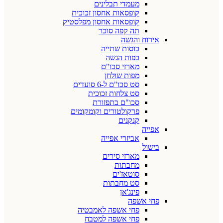
מעמדי תבלינים
קופסאות אחסון זכוכית
קופסאות אחסון מפלסטיק
תה קפה סוכר
אירוח והגשה
כוסות שתייה
כפות הגשה
מארזי סכו"ם
מפות שולחן
סט סכו"ם ל-6 סועדים
סט צלחות זכוכית
סכו"ם בתפזורת
פרקולטורים וקומקומים
קנקנים
אפייה
אביזרי אפייה
בישול
מארזי סירים
מחבתות
סוטאז'ים
סט מחבתות
פינג'אן
פחי אשפה
פחי אשפה לאמבטיה
פחי אשפה למטבח