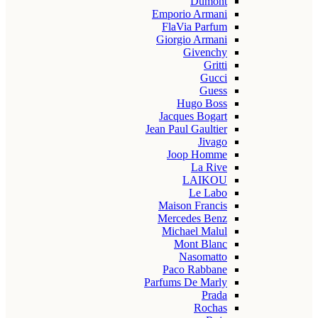
Dumont
Emporio Armani
FlaVia Parfum
Giorgio Armani
Givenchy
Gritti
Gucci
Guess
Hugo Boss
Jacques Bogart
Jean Paul Gaultier
Jivago
Joop Homme
La Rive
LAIKOU
Le Labo
Maison Francis
Mercedes Benz
Michael Malul
Mont Blanc
Nasomatto
Paco Rabbane
Parfums De Marly
Prada
Rochas