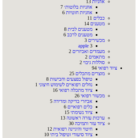
אוזניות
13
אוזניות בלוטות׳
7
אוזניות חוטיות
6
כבלים
11
מטענים
14
מטענים לבית
8
מטענים לרכב
6
מכשירים
3
apple
3
מעמדים ואביזרים
2
מתאמים
2
סוללות גיבוי
2
ציוד רפואי
94
מוצרים מתכלים
25
טיפול בפצעים וחבישות
8
נוזלים רפואיים לשימוש חיצוני
1
ציוד מתכלה רפואי
16
מכשור רפואי
26
אביזרי בדיקה ומדידה
5
כלים רפואיים
6
ציוד נשימתי
15
ערכות עזרה ראשונה
13
ציוד עזר ותמיכה
30
חיטוי והיגיינה רפואית
12
ציוד סיעודי וטיפול ביתי
10