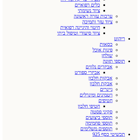
כלים רפואיים
ציוד נשימתי
ערכות עזרה ראשונה
ציוד עזר ותמיכה
חיטוי והיגיינה רפואית
ציוד סיעודי וטיפול ביתי
ריהוט
כסאות
פינות אוכל
שולחן
תוספי תזונה
אביזרים נלווים
אביזרי ספורט
אבקות חלבון
אבקת חלבון
גיינרים
ויטמינים ומינרלים
חטיפים
חטיפי חלבון
סקיני פסטה
תוספי ביצועים
תוספי פחמימה
תוספים משלימים
תכשיטי כסף 925