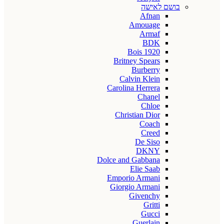
בושם לאישה
Afnan
Amouage
Armaf
BDK
Bois 1920
Britney Spears
Burberry
Calvin Klein
Carolina Herrera
Chanel
Chloe
Christian Dior
Coach
Creed
De Siso
DKNY
Dolce and Gabbana
Elie Saab
Emporio Armani
Giorgio Armani
Givenchy
Gritti
Gucci
Guerlain