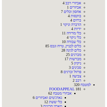
אביזרי רכב
4
אביזרים
1
אחסון וכלים
7
בוקסות
4
ברזים
4
הדברה וניקוי
1
ידיות
4
כלי מדידה
11
כלי ניקוי
4
כלי עבודה
10
כלים לבניין, טייח וגבס
85
כלים לגינה
28
מברגים
25
מברשות
17
ניקיון
5
סכינים
3
פרזול וברגים
8
צביעה
1
רכב
2
למטבח
320
FOODAPPEAL
181
אביזרי מטבח
62
גאדג'טים ואביזרים
6
כלי ששת
12
מארזי סכינים
3