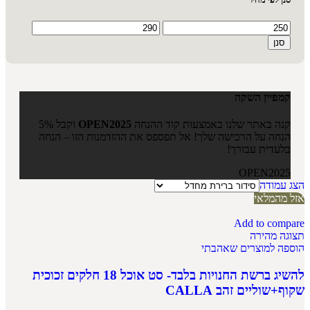
סנן
קמפיין השקה
קנה באתר שלנו באמצעות קוד ההנחה
OPEN2025
וקבל 5%
הנחה על הרכישה שלך! אל תפספס את ההזדמנות הזו – הנחה
בלעדית עבורך!
OPEN2025
הצג עמודה
אזל מהמלאי
Add to compare
תצוגה מהירה
הוספה למוצרים שאהבתי
להשיג ברשת החנויות בלבד- סט אוכל 18 חלקים זכוכית
שקוף+שוליים זהב CALLA