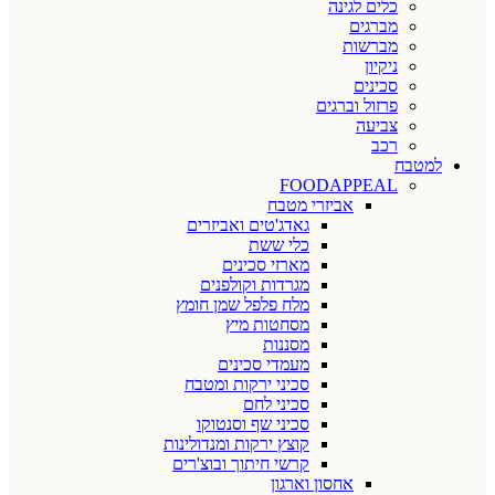
כלים לגינה
מברגים
מברשות
ניקיון
סכינים
פרזול וברגים
צביעה
רכב
למטבח
FOODAPPEAL
אביזרי מטבח
גאדג'טים ואביזרים
כלי ששת
מארזי סכינים
מגרדות וקולפנים
מלח פלפל שמן חומץ
מסחטות מיץ
מסננות
מעמדי סכינים
סכיני ירקות ומטבח
סכיני לחם
סכיני שף וסנטוקו
קוצץ ירקות ומנדולינות
קרשי חיתוך ובוצ'רים
אחסון וארגון