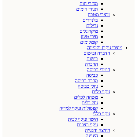
מפזרי חום
תנורי חימום
מוצרי מטבח
בלנדרים
גרילים
מיקרוגלים
סירי טיגון
קומקומים
מוצרי ניקיון והיגיינה
הדברה ובישום
בישום
הדברה
חומרי כביסה
כביסה
מרכך כביסה
נוזלי כביסה
ניקוי כלים
משחה לכלים
נוזל כלים
קפסולות וניקוי למדיח
ניקוי כללי
חיטוי וניקוי לבית
ניקוי רצפות
רחיצה והגנייה
היגיינה