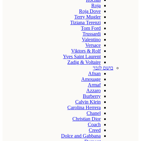
Roja
Roja Dove
Terry Mugler
Tiziana Terenzi
Tom Ford
Trussardi
Valentino
Versace
Viktors & Rolf
Yves Saint Laurent
Zadig & Voltaire
בושם לגבר
Afnan
Amouage
Armaf
Azzaro
Burberry
Calvin Klein
Carolina Herrera
Chanel
Christian Dior
Coach
Creed
Dolce and Gabbana