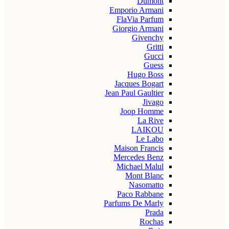
Dumont
Emporio Armani
FlaVia Parfum
Giorgio Armani
Givenchy
Gritti
Gucci
Guess
Hugo Boss
Jacques Bogart
Jean Paul Gaultier
Jivago
Joop Homme
La Rive
LAIKOU
Le Labo
Maison Francis
Mercedes Benz
Michael Malul
Mont Blanc
Nasomatto
Paco Rabbane
Parfums De Marly
Prada
Rochas