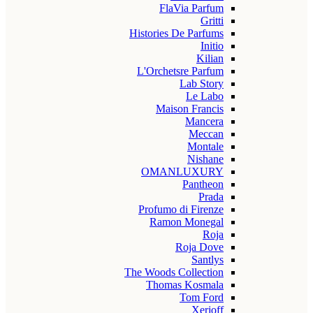
FlaVia Parfum
Gritti
Histories De Parfums
Initio
Kilian
L'Orchetsre Parfum
Lab Story
Le Labo
Maison Francis
Mancera
Meccan
Montale
Nishane
OMANLUXURY
Pantheon
Prada
Profumo di Firenze
Ramon Monegal
Roja
Roja Dove
Santlys
The Woods Collection
Thomas Kosmala
Tom Ford
Xerjoff