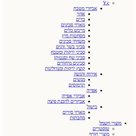
Y.c
אביזרי מטבח
אחר
כדים
מארזי סכינים
מייבש כלים
מסחטות מיץ
משחיזי סכינים
סכיני בשר ודגים
סכיני ירקות ומטבח
סכיני שף וסנטוקו
סכינים מיחודים
קוצץ ירקות ומנדולינות
אירוח והגשה
מגשים
תרמוסים
אפייה
אביזרי אפייה
אביזרים להכנת פיצה
בישול
מארזי סירים
מחבתות
מוצרי חשמל
טוסטרים
מוצרי חורף