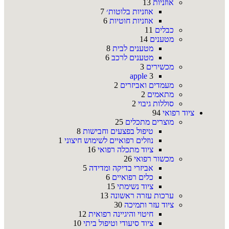
אוזניות
13
אוזניות בלוטות׳
7
אוזניות חוטיות
6
כבלים
11
מטענים
14
מטענים לבית
8
מטענים לרכב
6
מכשירים
3
apple
3
מעמדים ואביזרים
2
מתאמים
2
סוללות גיבוי
2
ציוד רפואי
94
מוצרים מתכלים
25
טיפול בפצעים וחבישות
8
נוזלים רפואיים לשימוש חיצוני
1
ציוד מתכלה רפואי
16
מכשור רפואי
26
אביזרי בדיקה ומדידה
5
כלים רפואיים
6
ציוד נשימתי
15
ערכות עזרה ראשונה
13
ציוד עזר ותמיכה
30
חיטוי והיגיינה רפואית
12
ציוד סיעודי וטיפול ביתי
10