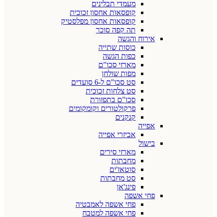
מעמדי תבלינים
קופסאות אחסון זכוכית
קופסאות אחסון מפלסטיק
תה קפה סוכר
אירוח והגשה
כוסות שתייה
כפות הגשה
מארזי סכו"ם
מפות שולחן
סט סכו"ם ל-6 סועדים
סט צלחות זכוכית
סכו"ם בתפזורת
פרקולטורים וקומקומים
קנקנים
אפייה
אביזרי אפייה
בישול
מארזי סירים
מחבתות
סוטאז'ים
סט מחבתות
פינג'אן
פחי אשפה
פחי אשפה לאמבטיה
פחי אשפה למטבח