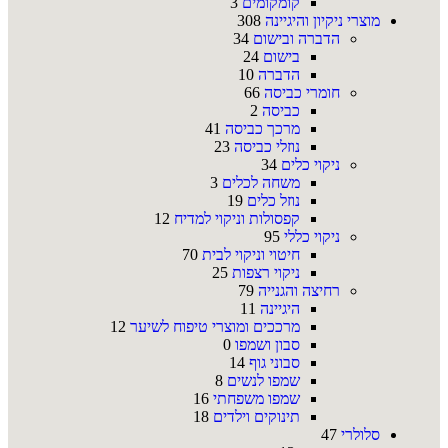
קומקומים
3
מוצרי ניקיון והיגיינה
308
הדברה ובישום
34
בישום
24
הדברה
10
חומרי כביסה
66
כביסה
2
מרכך כביסה
41
נוזלי כביסה
23
ניקוי כלים
34
משחה לכלים
3
נוזל כלים
19
קפסולות וניקוי למדיח
12
ניקוי כללי
95
חיטוי וניקוי לבית
70
ניקוי רצפות
25
רחיצה והגנייה
79
היגיינה
11
מרככים ומוצרי טיפוח לשיער
12
סבון ושמפו
0
סבוני גוף
14
שמפו לנשים
8
שמפו משפחתי
16
תינוקים וילדים
18
סלולרי
47