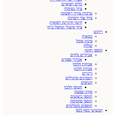
כלים רפואיים
ציוד נשימתי
ערכות עזרה ראשונה
ציוד עזר ותמיכה
חיטוי והיגיינה רפואית
ציוד סיעודי וטיפול ביתי
ריהוט
כסאות
פינות אוכל
שולחן
תוספי תזונה
אביזרים נלווים
אביזרי ספורט
אבקות חלבון
אבקת חלבון
גיינרים
ויטמינים ומינרלים
חטיפים
חטיפי חלבון
סקיני פסטה
תוספי ביצועים
תוספי פחמימה
תוספים משלימים
תכשיטי כסף 925