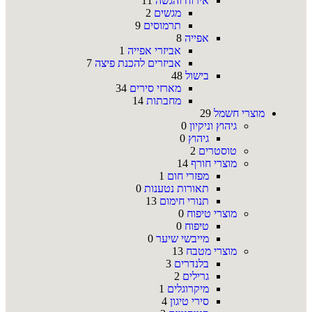
אירוח והגשה
11
מגשים
2
תרמוסים
9
אפייה
8
אביזרי אפייה
1
אביזרים להכנת פיצה
7
בישול
48
מארזי סירים
34
מחבתות
14
מוצרי חשמל
29
גיהוץ וניקיון
0
גיהוץ
0
טוסטרים
2
מוצרי חורף
14
מפזרי חום
1
תאורות נטענות
0
תנורי חימום
13
מוצרי טיפוח
0
טיפוח
0
מייבשי שיער
0
מוצרי מטבח
13
בלנדרים
3
גרילים
2
מיקרוגלים
1
סירי טיגון
4