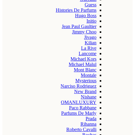
Guess
Histories De Parfums
Hugo Boss
Initio
Jean Paul Gaultier
Jimmy Choo
Jivago
Kilian
La Rive
Lancome
Michael Kors
Michael Malul
Mont Blanc
Montale
Mysterious
Narciso Rodriguez
New Brand
Nishane
OMANLUXURY
Paco Rabbane
Parfums De Marly
Prada
Rihanna
Roberto Cavalli
Rochas