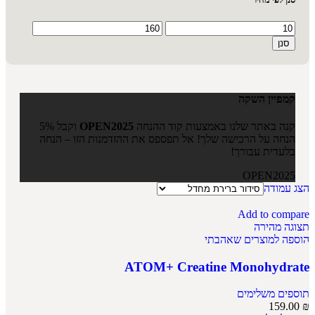
סנן
קמפיין השקה
קנה באתר שלנו באמצעות קוד ההנחה
OPEN2025
וקבל 5%
הנחה על הרכישה שלך! אל תפספס את ההזדמנות הזו – הנחה
בלעדית עבורך!
OPEN2025
הצג עמודה
Add to compare
תצוגה מהירה
הוספה למוצרים שאהבתי
ATOM+ Creatine Monohydrate
תוספים משלימים
159.00
₪