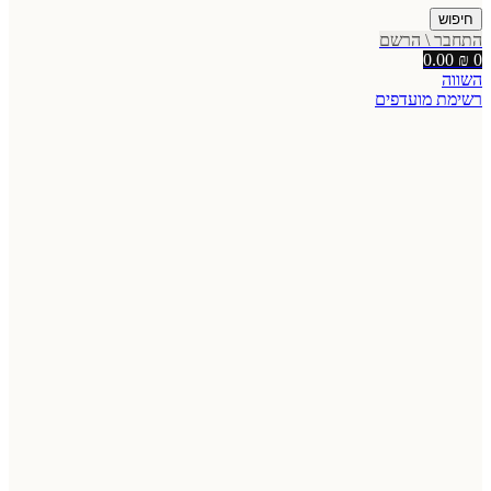
חיפוש
התחבר \ הרשם
0.00
₪
0
השווה
רשימת מועדפים