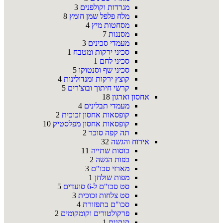
מגרדות וקולפנים
3
מלח פלפל שמן חומץ
8
מסחטות מיץ
4
מסננות
7
מעמדי סכינים
3
סכיני ירקות ומטבח
1
סכיני לחם
1
סכיני שף וסנטוקו
5
קוצץ ירקות ומנדולינות
4
קרשי חיתוך ובוצ'רים
5
אחסון וארגון
18
מעמדי תבלינים
4
קופסאות אחסון זכוכית
2
קופסאות אחסון מפלסטיק
10
תה קפה סוכר
2
אירוח והגשה
32
כוסות שתייה
11
כפות הגשה
2
מארזי סכו"ם
3
מפות שולחן
1
סט סכו"ם ל-6 סועדים
5
סט צלחות זכוכית
3
סכו"ם בתפזורת
4
פרקולטורים וקומקומים
2
קנקנים
1