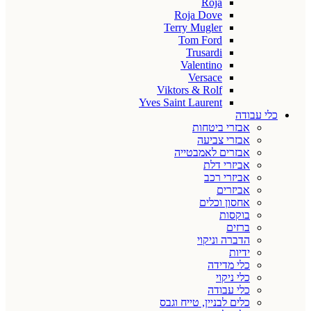
Roja
Roja Dove
Terry Mugler
Tom Ford
Trusardi
Valentino
Versace
Viktors & Rolf
Yves Saint Laurent
כלי עבודה
אבזרי ביטחות
אבזרי צביעה
אבזרים לאמבטייה
אביזרי דלת
אביזרי רכב
אביזרים
אחסון וכלים
בוקסות
ברזים
הדברה וניקוי
ידיות
כלי מדידה
כלי ניקוי
כלי עבודה
כלים לבניין, טייח וגבס