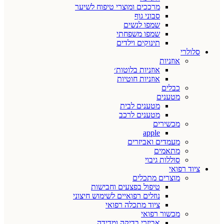
מרככים ומוצרי טיפוח לשיער
סבוני גוף
שמפו לנשים
שמפו משפחתי
תינוקים וילדים
סלולרי
אוזניות
אוזניות בלוטות׳
אוזניות חוטיות
כבלים
מטענים
מטענים לבית
מטענים לרכב
מכשירים
apple
מעמדים ואביזרים
מתאמים
סוללות גיבוי
ציוד רפואי
מוצרים מתכלים
טיפול בפצעים וחבישות
נוזלים רפואיים לשימוש חיצוני
ציוד מתכלה רפואי
מכשור רפואי
אביזרי בדיקה ומדידה