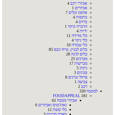
אביזרי רכב
4
אביזרים
1
אחסון וכלים
7
בוקסות
4
ברזים
4
הדברה וניקוי
1
ידיות
4
כלי מדידה
11
כלי ניקוי
4
כלי עבודה
10
כלים לבניין, טייח וגבס
85
כלים לגינה
28
מברגים
25
מברשות
17
ניקיון
5
סכינים
3
פרזול וברגים
8
צביעה
1
רכב
2
למטבח
320
FOODAPPEAL
181
אביזרי מטבח
62
גאדג'טים ואביזרים
6
כלי ששת
12
מארזי סכינים
3