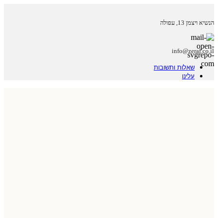
הנשיא ויצמן 13, עפולה
info@zeraf.co.il
שאלות ותשובות
עלינו