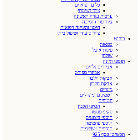
כלים רפואיים
ציוד נשימתי
ערכות עזרה ראשונה
ציוד עזר ותמיכה
חיטוי והיגיינה רפואית
ציוד סיעודי וטיפול ביתי
ריהוט
כסאות
פינות אוכל
שולחן
תוספי תזונה
אביזרים נלווים
אביזרי ספורט
אבקות חלבון
אבקת חלבון
גיינרים
ויטמינים ומינרלים
חטיפים
חטיפי חלבון
סקיני פסטה
תוספי ביצועים
תוספי פחמימה
תוספים משלימים
תכשיטי כסף 925