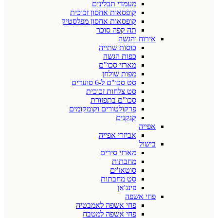
מעמדי תבלינים
קופסאות אחסון זכוכית
קופסאות אחסון מפלסטיק
תה קפה סוכר
אירוח והגשה
כוסות שתייה
כפות הגשה
מארזי סכו"ם
מפות שולחן
סט סכו"ם ל-6 סועדים
סט צלחות זכוכית
סכו"ם בתפזורת
פרקולטורים וקומקומים
קנקנים
אפייה
אביזרי אפייה
בישול
מארזי סירים
מחבתות
סוטאז'ים
סט מחבתות
פינג'אן
פחי אשפה
פחי אשפה לאמבטיה
פחי אשפה למטבח