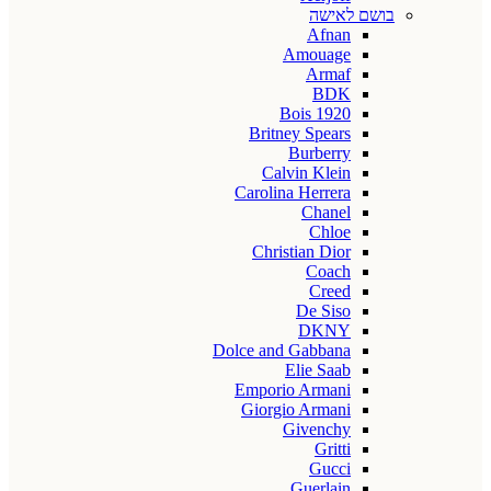
בושם לאישה
Afnan
Amouage
Armaf
BDK
Bois 1920
Britney Spears
Burberry
Calvin Klein
Carolina Herrera
Chanel
Chloe
Christian Dior
Coach
Creed
De Siso
DKNY
Dolce and Gabbana
Elie Saab
Emporio Armani
Giorgio Armani
Givenchy
Gritti
Gucci
Guerlain