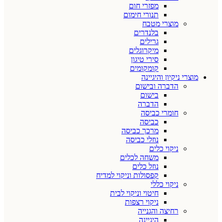
מפזרי חום
תנורי חימום
מוצרי מטבח
בלנדרים
גרילים
מיקרוגלים
סירי טיגון
קומקומים
מוצרי ניקיון והיגיינה
הדברה ובישום
בישום
הדברה
חומרי כביסה
כביסה
מרכך כביסה
נוזלי כביסה
ניקוי כלים
משחה לכלים
נוזל כלים
קפסולות וניקוי למדיח
ניקוי כללי
חיטוי וניקוי לבית
ניקוי רצפות
רחיצה והגנייה
היגיינה