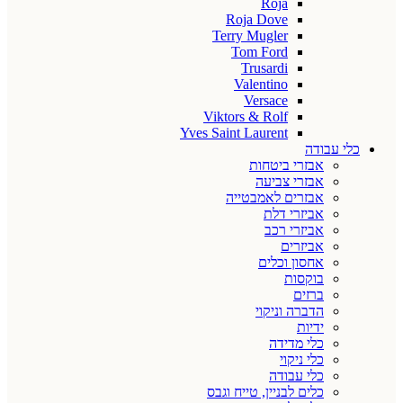
Roja
Roja Dove
Terry Mugler
Tom Ford
Trusardi
Valentino
Versace
Viktors & Rolf
Yves Saint Laurent
כלי עבודה
אבזרי ביטחות
אבזרי צביעה
אבזרים לאמבטייה
אביזרי דלת
אביזרי רכב
אביזרים
אחסון וכלים
בוקסות
ברזים
הדברה וניקוי
ידיות
כלי מדידה
כלי ניקוי
כלי עבודה
כלים לבניין, טייח וגבס