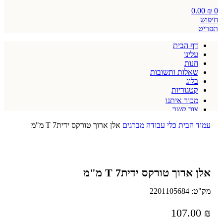
0.00
₪
0
חיפוש
תפריט
דף הבית
עלינו
חנות
שאלות ותשובות
בלוג
קטגוריות
מכור איתנו
צור קשר
תקנון אתר
עמוד הבית
כלי עבודה
מברגים
אלן ארוך טורקס ידיתT 7 מ"מ
אלן ארוך טורקס ידיתT 7 מ"מ
מק"ט:
2201105684
107.00
₪