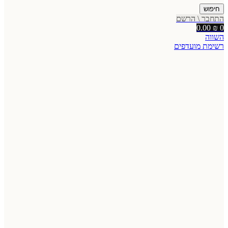
חיפוש
התחבר \ הרשם
0.00
₪
0
השווה
רשימת מועדפים