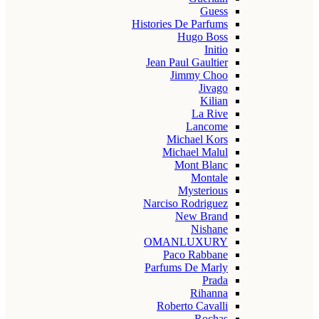
Guess
Histories De Parfums
Hugo Boss
Initio
Jean Paul Gaultier
Jimmy Choo
Jivago
Kilian
La Rive
Lancome
Michael Kors
Michael Malul
Mont Blanc
Montale
Mysterious
Narciso Rodriguez
New Brand
Nishane
OMANLUXURY
Paco Rabbane
Parfums De Marly
Prada
Rihanna
Roberto Cavalli
Rochas