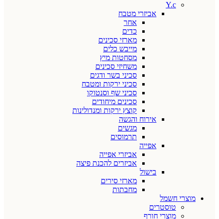
Y.c
אביזרי מטבח
אחר
כדים
מארזי סכינים
מייבש כלים
מסחטות מיץ
משחיזי סכינים
סכיני בשר ודגים
סכיני ירקות ומטבח
סכיני שף וסנטוקו
סכינים מיחודים
קוצץ ירקות ומנדולינות
אירוח והגשה
מגשים
תרמוסים
אפייה
אביזרי אפייה
אביזרים להכנת פיצה
בישול
מארזי סירים
מחבתות
מוצרי חשמל
טוסטרים
מוצרי חורף