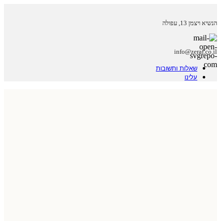
הנשיא ויצמן 13, עפולה
info@zeraf.co.il
שאלות ותשובות
עלינו