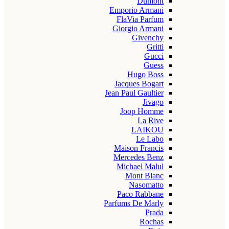
Dumont
Emporio Armani
FlaVia Parfum
Giorgio Armani
Givenchy
Gritti
Gucci
Guess
Hugo Boss
Jacques Bogart
Jean Paul Gaultier
Jivago
Joop Homme
La Rive
LAIKOU
Le Labo
Maison Francis
Mercedes Benz
Michael Malul
Mont Blanc
Nasomatto
Paco Rabbane
Parfums De Marly
Prada
Rochas