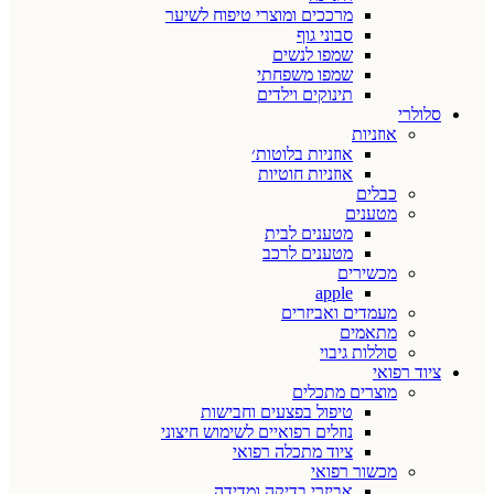
מרככים ומוצרי טיפוח לשיער
סבוני גוף
שמפו לנשים
שמפו משפחתי
תינוקים וילדים
סלולרי
אוזניות
אוזניות בלוטות׳
אוזניות חוטיות
כבלים
מטענים
מטענים לבית
מטענים לרכב
מכשירים
apple
מעמדים ואביזרים
מתאמים
סוללות גיבוי
ציוד רפואי
מוצרים מתכלים
טיפול בפצעים וחבישות
נוזלים רפואיים לשימוש חיצוני
ציוד מתכלה רפואי
מכשור רפואי
אביזרי בדיקה ומדידה