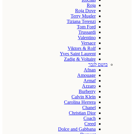
Roja
Roja Dove
Terry Mugler
Tiziana Terenzi
Tom Ford
Trussardi
Valentino
Versace
Viktors & Rolf
Yves Saint Laurent
Zadig & Voltaire
בושם לגבר
Afnan
Amouage
Armaf
Azzaro
Burberry
Calvin Klein
Carolina Herrera
Chanel
Christian Dior
Coach
Creed
Dolce and Gabbana