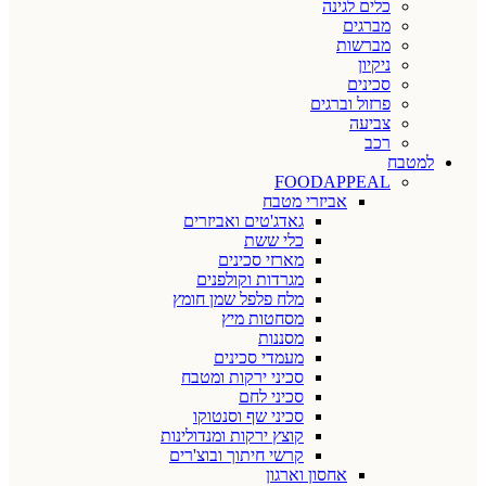
כלים לגינה
מברגים
מברשות
ניקיון
סכינים
פרזול וברגים
צביעה
רכב
למטבח
FOODAPPEAL
אביזרי מטבח
גאדג'טים ואביזרים
כלי ששת
מארזי סכינים
מגרדות וקולפנים
מלח פלפל שמן חומץ
מסחטות מיץ
מסננות
מעמדי סכינים
סכיני ירקות ומטבח
סכיני לחם
סכיני שף וסנטוקו
קוצץ ירקות ומנדולינות
קרשי חיתוך ובוצ'רים
אחסון וארגון