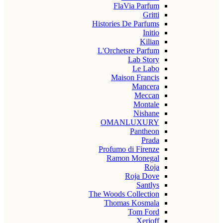
FlaVia Parfum
Gritti
Histories De Parfums
Initio
Kilian
L'Orchetsre Parfum
Lab Story
Le Labo
Maison Francis
Mancera
Meccan
Montale
Nishane
OMANLUXURY
Pantheon
Prada
Profumo di Firenze
Ramon Monegal
Roja
Roja Dove
Santlys
The Woods Collection
Thomas Kosmala
Tom Ford
Xerjoff