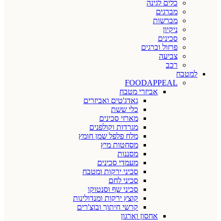
כלים לגינה
מברגים
מברשות
ניקיון
סכינים
פרזול וברגים
צביעה
רכב
למטבח
FOODAPPEAL
אביזרי מטבח
גאדג'טים ואביזרים
כלי ששת
מארזי סכינים
מגרדות וקולפנים
מלח פלפל שמן חומץ
מסחטות מיץ
מסננות
מעמדי סכינים
סכיני ירקות ומטבח
סכיני לחם
סכיני שף וסנטוקו
קוצץ ירקות ומנדולינות
קרשי חיתוך ובוצ'רים
אחסון וארגון