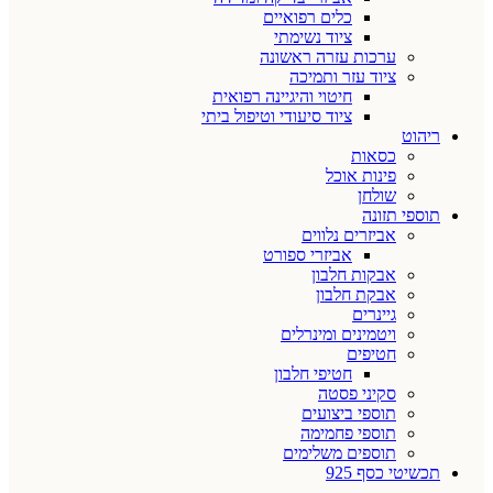
כלים רפואיים
ציוד נשימתי
ערכות עזרה ראשונה
ציוד עזר ותמיכה
חיטוי והיגיינה רפואית
ציוד סיעודי וטיפול ביתי
ריהוט
כסאות
פינות אוכל
שולחן
תוספי תזונה
אביזרים נלווים
אביזרי ספורט
אבקות חלבון
אבקת חלבון
גיינרים
ויטמינים ומינרלים
חטיפים
חטיפי חלבון
סקיני פסטה
תוספי ביצועים
תוספי פחמימה
תוספים משלימים
תכשיטי כסף 925