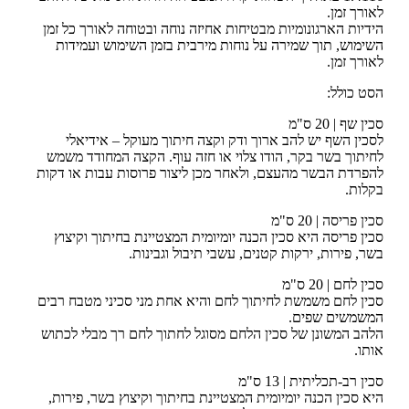
לאורך זמן.
הידיות הארגונומיות מבטיחות אחיזה נוחה ובטוחה לאורך כל זמן
השימוש, תוך שמירה על נוחות מירבית בזמן השימוש ועמידות
לאורך זמן.
הסט כולל:
סכין שף | 20 ס"מ
לסכין השף יש להב ארוך ודק וקצה חיתוך מעוקל – אידיאלי
לחיתוך בשר בקר, הודו צלוי או חזה עוף. הקצה המחודד משמש
להפרדת הבשר מהעצם, ולאחר מכן ליצור פרוסות עבות או דקות
בקלות.
סכין פריסה | 20 ס"מ
סכין פריסה היא סכין הכנה יומיומית המצטיינת בחיתוך וקיצוץ
בשר, פירות, ירקות קטנים, עשבי תיבול וגבינות.
סכין לחם | 20 ס"מ
סכין לחם משמשת לחיתוך לחם והיא אחת מני סכיני מטבח רבים
המשמשים שפים.
הלהב המשונן של סכין הלחם מסוגל לחתוך לחם רך מבלי לכתוש
אותו.
סכין רב-תכליתית | 13 ס"מ
היא סכין הכנה יומיומית המצטיינת בחיתוך וקיצוץ בשר, פירות,