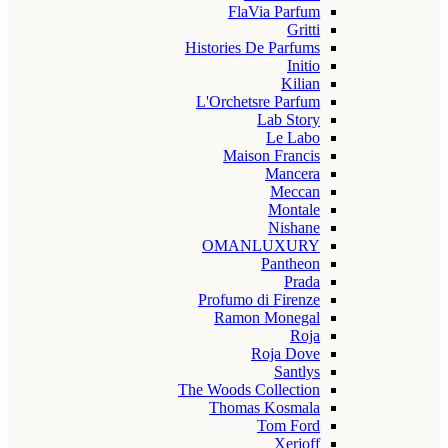
FlaVia Parfum
Gritti
Histories De Parfums
Initio
Kilian
L'Orchetsre Parfum
Lab Story
Le Labo
Maison Francis
Mancera
Meccan
Montale
Nishane
OMANLUXURY
Pantheon
Prada
Profumo di Firenze
Ramon Monegal
Roja
Roja Dove
Santlys
The Woods Collection
Thomas Kosmala
Tom Ford
Xerjoff