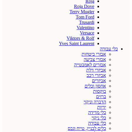
Roja
Roja Dove
Terry Mugler
Tom Ford
Trusardi
Valentino
Versace
Viktors & Rolf
Yves Saint Laurent
כלי עבודה
אבזרי ביטחות
אבזרי צביעה
אבזרים לאמבטייה
אביזרי דלת
אביזרי רכב
אביזרים
אחסון וכלים
בוקסות
ברזים
הדברה וניקוי
ידיות
כלי מדידה
כלי ניקוי
כלי עבודה
כלים לבניין, טייח וגבס