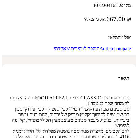
מק"ט:
1072203162
667.00
₪
אזל מהמלאי
אזל מהמלאי
Add to compare
הוספה למוצרים שאהבתי
תיאור
סדרת הסכינים CLASSIC מבית FOOD APPEAL הינה המפתח
להצלחה שלך במטבח !
סט סכינים מבית פוד-אפיל הכולל סכין סנטוקו, סכין פירוק וסכין
רב-שימושית לחיתוך וקיצוץ מדויק של ירקות, לחם דגים ובשר
ביעילות. ובנוסף, מעמד סכינים מעוצב מעץ הכולל משחיז, קל ונוח
לשימוש.
להב הסכינים, מיוצרת מנירוסטה גרמנית מפלדת אל–חלד גרמנית
1.4116 בתהליך השחזת-קרח המבטיחה חדות וחסינות של הלהב