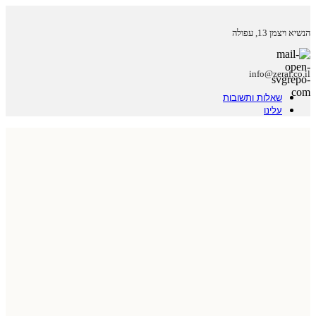
הנשיא ויצמן 13, עפולה
info@zeraf.co.il
שאלות ותשובות
עלינו