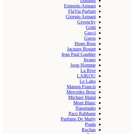
Dumont
Emporio Armani
FlaVia Parfum
Giorgio Armani
Givenchy
Gritti
Gucci
Guess
Hugo Boss
Jacques Bogart
Jean Paul Gaultier
Jivago
Joop Homme
La Rive
LAIKOU
Le Labo
Maison Francis
Mercedes Benz
Michael Malul
Mont Blanc
Nasomatto
Paco Rabbane
Parfums De Marly
Prada
Rochas