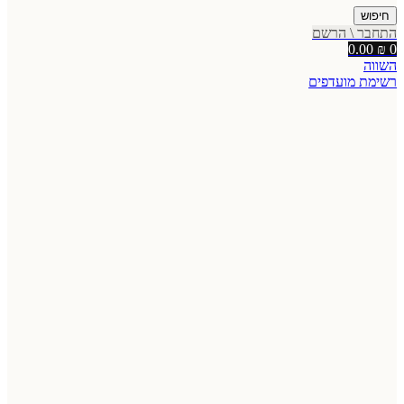
חיפוש
התחבר \ הרשם
0.00
₪
0
השווה
רשימת מועדפים