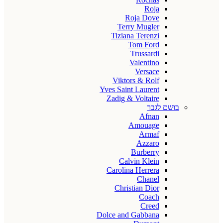
Roja
Roja Dove
Terry Mugler
Tiziana Terenzi
Tom Ford
Trussardi
Valentino
Versace
Viktors & Rolf
Yves Saint Laurent
Zadig & Voltaire
בושם לגבר
Afnan
Amouage
Armaf
Azzaro
Burberry
Calvin Klein
Carolina Herrera
Chanel
Christian Dior
Coach
Creed
Dolce and Gabbana