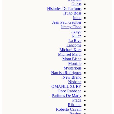
Guess
Histories De Parfums
Hugo Boss
Initio
Jean Paul Gaultier
Jimmy Choo
Jivago
Kilian
La Rive
Lancome
Michael Kors
Michael Malul
Mont Blanc
Montale
Mysterious
Narciso Rodriguez
New Brand
Nishane
OMANLUXURY
Paco Rabbane
Parfums De Marly
Prada
Rihanna
Roberto Cavalli
Rochas