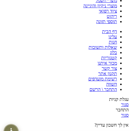
מוצרי חשמל
מוצרי ניקיון והיגיינה
ציוד רפואי
ריהוט
תוספי תזונה
דף הבית
עלינו
חנות
שאלות ותשובות
בלוג
קטגוריות
מכור איתנו
צור קשר
תקנון אתר
רשימת מועדפים
השווה
התחבר \ הרשם
עגלת קניות
סגור
התחבר
סגור
אין לך חשבון עדיין?