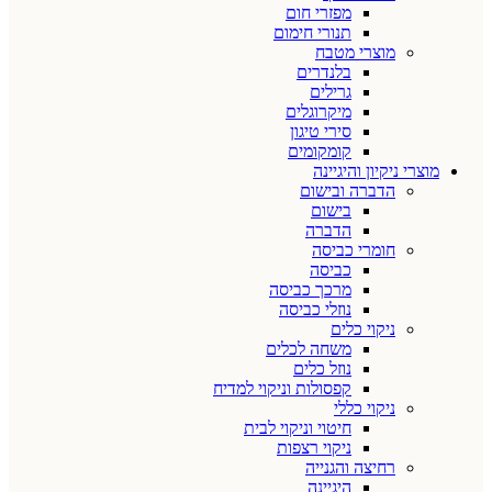
מפזרי חום
תנורי חימום
מוצרי מטבח
בלנדרים
גרילים
מיקרוגלים
סירי טיגון
קומקומים
מוצרי ניקיון והיגיינה
הדברה ובישום
בישום
הדברה
חומרי כביסה
כביסה
מרכך כביסה
נוזלי כביסה
ניקוי כלים
משחה לכלים
נוזל כלים
קפסולות וניקוי למדיח
ניקוי כללי
חיטוי וניקוי לבית
ניקוי רצפות
רחיצה והגנייה
היגיינה