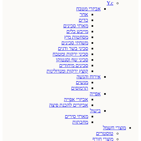
Y.c
אביזרי מטבח
אחר
כדים
מארזי סכינים
מייבש כלים
מסחטות מיץ
משחיזי סכינים
סכיני בשר ודגים
סכיני ירקות ומטבח
סכיני שף וסנטוקו
סכינים מיחודים
קוצץ ירקות ומנדולינות
אירוח והגשה
מגשים
תרמוסים
אפייה
אביזרי אפייה
אביזרים להכנת פיצה
בישול
מארזי סירים
מחבתות
מוצרי חשמל
טוסטרים
מוצרי חורף