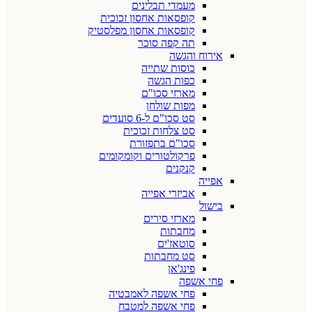
מעמדי תבלינים
קופסאות אחסון זכוכית
קופסאות אחסון מפלסטיק
תה קפה סוכר
אירוח והגשה
כוסות שתייה
כפות הגשה
מארזי סכו"ם
מפות שולחן
סט סכו"ם ל-6 סועדים
סט צלחות זכוכית
סכו"ם בתפזורת
פרקולטורים וקומקומים
קנקנים
אפייה
אביזרי אפייה
בישול
מארזי סירים
מחבתות
סוטאז'ים
סט מחבתות
פינג'אן
פחי אשפה
פחי אשפה לאמבטיה
פחי אשפה למטבח