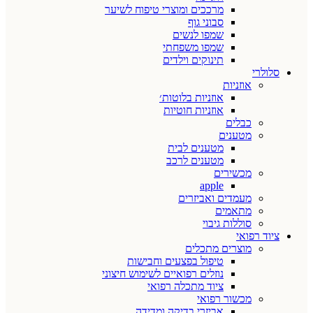
מרככים ומוצרי טיפוח לשיער
סבוני גוף
שמפו לנשים
שמפו משפחתי
תינוקים וילדים
סלולרי
אוזניות
אוזניות בלוטות׳
אוזניות חוטיות
כבלים
מטענים
מטענים לבית
מטענים לרכב
מכשירים
apple
מעמדים ואביזרים
מתאמים
סוללות גיבוי
ציוד רפואי
מוצרים מתכלים
טיפול בפצעים וחבישות
נוזלים רפואיים לשימוש חיצוני
ציוד מתכלה רפואי
מכשור רפואי
אביזרי בדיקה ומדידה