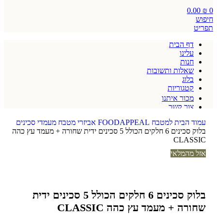
0.00
₪
0
חיפוש
תפריט
דף הבית
עלינו
חנות
שאלות ותשובות
בלוג
קטגוריות
מכור איתנו
צור קשר
תקנון אתר
עמוד הבית
למטבח
FOODAPPEAL
אביזרי מטבח
מעמדי סכינים
בלוק סכינים 6 חלקים הכולל 5 סכינים ידית שחורה + מעמד עץ כהה
CLASSIC
אזל מהמלאי
בלוק סכינים 6 חלקים הכולל 5 סכינים ידית
שחורה + מעמד עץ כהה CLASSIC