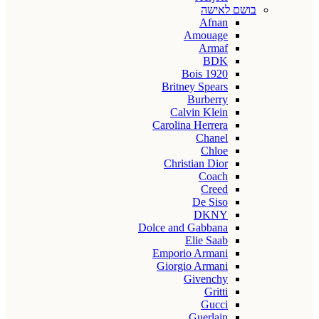
בושם לאישה
Afnan
Amouage
Armaf
BDK
Bois 1920
Britney Spears
Burberry
Calvin Klein
Carolina Herrera
Chanel
Chloe
Christian Dior
Coach
Creed
De Siso
DKNY
Dolce and Gabbana
Elie Saab
Emporio Armani
Giorgio Armani
Givenchy
Gritti
Gucci
Guerlain