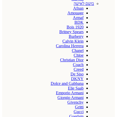
בושם לאישה
Afnan
Amouage
Armaf
BDK
Bois 1920
Britney Spears
Burberry
Calvin Klein
Carolina Herrera
Chanel
Chloe
Christian Dior
Coach
Creed
De Siso
DKNY
Dolce and Gabbana
Elie Saab
Emporio Armani
Giorgio Armani
Givenchy
Gritti
Gucci
Guerlain