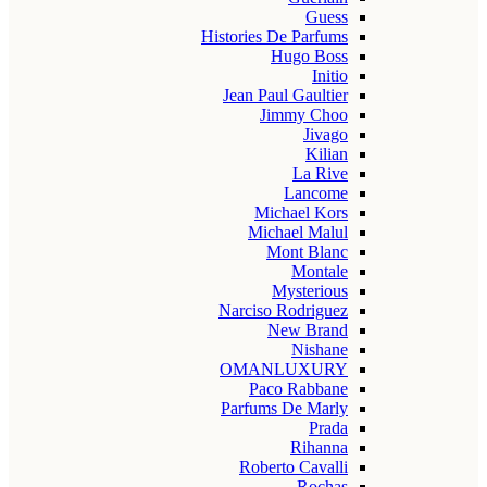
Guess
Histories De Parfums
Hugo Boss
Initio
Jean Paul Gaultier
Jimmy Choo
Jivago
Kilian
La Rive
Lancome
Michael Kors
Michael Malul
Mont Blanc
Montale
Mysterious
Narciso Rodriguez
New Brand
Nishane
OMANLUXURY
Paco Rabbane
Parfums De Marly
Prada
Rihanna
Roberto Cavalli
Rochas