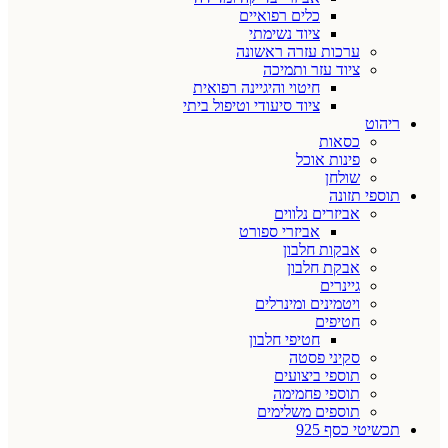
כלים רפואיים
ציוד נשימתי
ערכות עזרה ראשונה
ציוד עזר ותמיכה
חיטוי והיגיינה רפואית
ציוד סיעודי וטיפול ביתי
ריהוט
כסאות
פינות אוכל
שולחן
תוספי תזונה
אביזרים נלווים
אביזרי ספורט
אבקות חלבון
אבקת חלבון
גיינרים
ויטמינים ומינרלים
חטיפים
חטיפי חלבון
סקיני פסטה
תוספי ביצועים
תוספי פחמימה
תוספים משלימים
תכשיטי כסף 925