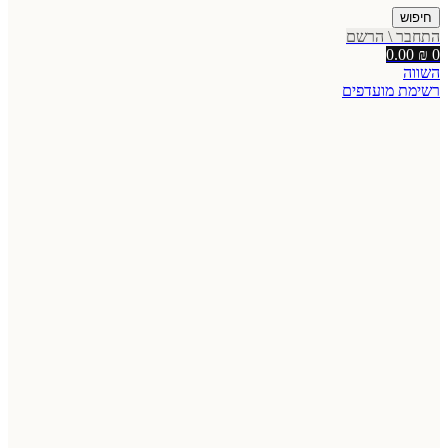
חיפוש
התחבר \ הרשם
0.00
₪
0
השווה
רשימת מועדפים