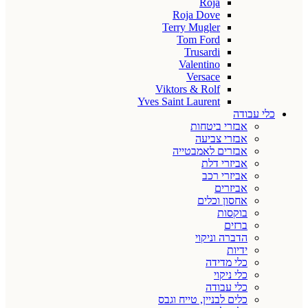
Roja
Roja Dove
Terry Mugler
Tom Ford
Trusardi
Valentino
Versace
Viktors & Rolf
Yves Saint Laurent
כלי עבודה
אבזרי ביטחות
אבזרי צביעה
אבזרים לאמבטייה
אביזרי דלת
אביזרי רכב
אביזרים
אחסון וכלים
בוקסות
ברזים
הדברה וניקוי
ידיות
כלי מדידה
כלי ניקוי
כלי עבודה
כלים לבניין, טייח וגבס