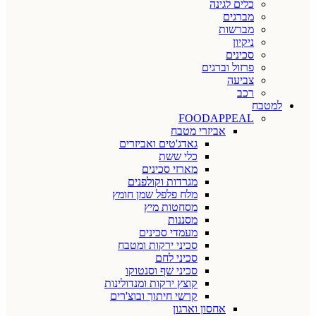
כלים לגינה
מברגים
מברשות
ניקיון
סכינים
פרזול וברגים
צביעה
רכב
למטבח
FOODAPPEAL
אביזרי מטבח
גאדג'טים ואביזרים
כלי ששת
מארזי סכינים
מגרדות וקולפנים
מלח פלפל שמן חומץ
מסחטות מיץ
מסננות
מעמדי סכינים
סכיני ירקות ומטבח
סכיני לחם
סכיני שף וסנטוקו
קוצץ ירקות ומנדולינות
קרשי חיתוך ובוצ'רים
אחסון וארגון