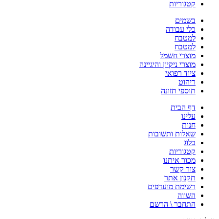
קטגוריות
בשמים
כלי עבודה
למטבח
למטבח
מוצרי חשמל
מוצרי ניקיון והיגיינה
ציוד רפואי
ריהוט
תוספי תזונה
דף הבית
עלינו
חנות
שאלות ותשובות
בלוג
קטגוריות
מכור איתנו
צור קשר
תקנון אתר
רשימת מועדפים
השווה
התחבר \ הרשם