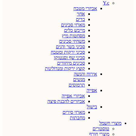
Y.c
אביזרי מטבח
אחר
כדים
מארזי סכינים
מייבש כלים
מסחטות מיץ
משחיזי סכינים
סכיני בשר ודגים
סכיני ירקות ומטבח
סכיני שף וסנטוקו
סכינים מיחודים
קוצץ ירקות ומנדולינות
אירוח והגשה
מגשים
תרמוסים
אפייה
אביזרי אפייה
אביזרים להכנת פיצה
בישול
מארזי סירים
מחבתות
מוצרי חשמל
טוסטרים
מוצרי חורף