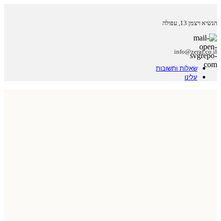
הנשיא ויצמן 13, עפולה
info@zeraf.co.il
שאלות ותשובות
עלינו