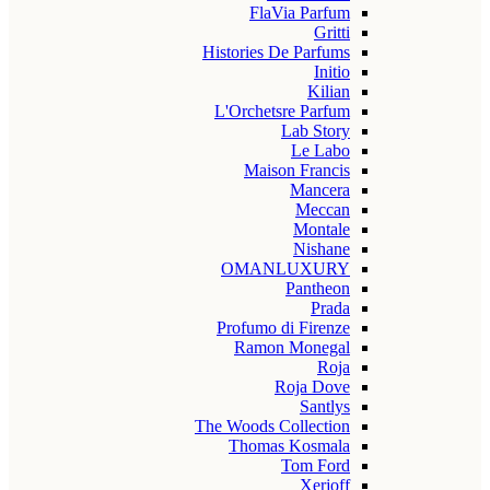
FlaVia Parfum
Gritti
Histories De Parfums
Initio
Kilian
L'Orchetsre Parfum
Lab Story
Le Labo
Maison Francis
Mancera
Meccan
Montale
Nishane
OMANLUXURY
Pantheon
Prada
Profumo di Firenze
Ramon Monegal
Roja
Roja Dove
Santlys
The Woods Collection
Thomas Kosmala
Tom Ford
Xerjoff