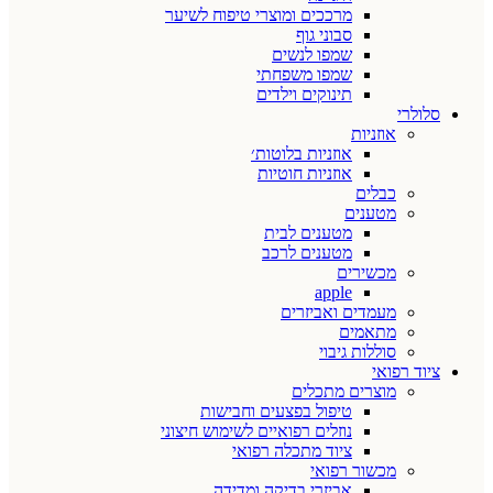
מרככים ומוצרי טיפוח לשיער
סבוני גוף
שמפו לנשים
שמפו משפחתי
תינוקים וילדים
סלולרי
אוזניות
אוזניות בלוטות׳
אוזניות חוטיות
כבלים
מטענים
מטענים לבית
מטענים לרכב
מכשירים
apple
מעמדים ואביזרים
מתאמים
סוללות גיבוי
ציוד רפואי
מוצרים מתכלים
טיפול בפצעים וחבישות
נוזלים רפואיים לשימוש חיצוני
ציוד מתכלה רפואי
מכשור רפואי
אביזרי בדיקה ומדידה