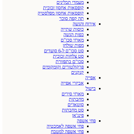
מעמדי תבלינים
קופסאות אחסון זכוכית
קופסאות אחסון מפלסטיק
תה קפה סוכר
אירוח והגשה
כוסות שתייה
כפות הגשה
מארזי סכו"ם
מפות שולחן
סט סכו"ם ל-6 סועדים
סט צלחות זכוכית
סכו"ם בתפזורת
פרקולטורים וקומקומים
קנקנים
אפייה
אביזרי אפייה
בישול
מארזי סירים
מחבתות
סוטאז'ים
סט מחבתות
פינג'אן
פחי אשפה
פחי אשפה לאמבטיה
פחי אשפה למטבח