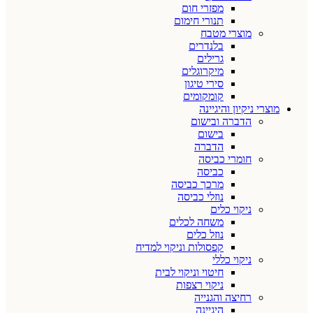
מפזרי חום
תנורי חימום
מוצרי מטבח
בלנדרים
גרילים
מיקרוגלים
סירי טיגון
קומקומים
מוצרי ניקיון והיגיינה
הדברה ובישום
בישום
הדברה
חומרי כביסה
כביסה
מרכך כביסה
נוזלי כביסה
ניקוי כלים
משחה לכלים
נוזל כלים
קפסולות וניקוי למדיח
ניקוי כללי
חיטוי וניקוי לבית
ניקוי רצפות
רחיצה והגנייה
היגיינה