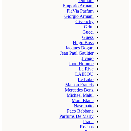
Dumont
Emporio Armani
FlaVia Parfum
Giorgio Armani
Givenchy
Gritti
Gucci
Guess
Hugo Boss
Jacques Bogart
Jean Paul Gaultier
Jivago
Joop Homme
La Rive
LAIKOU
Le Labo
Maison Francis
Mercedes Benz
Michael Malul
Mont Blanc
Nasomatto
Paco Rabbane
Parfums De Marly
Prada
Rochas