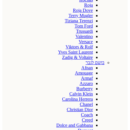
Roja
Roja Dove
Terry Mugler
Tiziana Terenzi
Tom Ford
Trussardi
Valentino
Versace
Viktors & Rolf
Yves Saint Laurent
Zadig & Voltaire
בושם לגבר
Afnan
Amouage
Armaf
Azzaro
Burberry
Calvin Klein
Carolina Herrera
Chanel
Christian Dior
Coach
Creed
Dolce and Gabbana