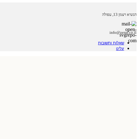
הנשיא ויצמן 13, עפולה
info@zeraf.co.il
שאלות ותשובות
עלינו