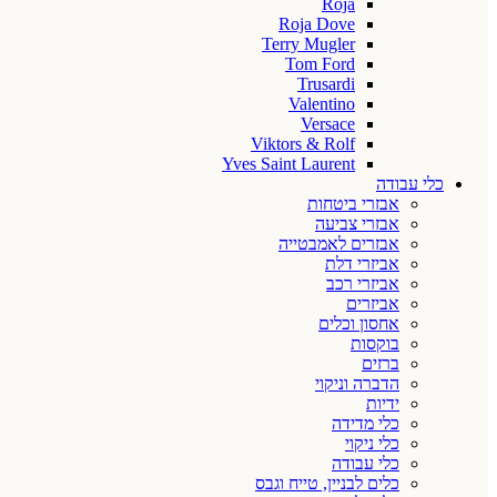
Roja
Roja Dove
Terry Mugler
Tom Ford
Trusardi
Valentino
Versace
Viktors & Rolf
Yves Saint Laurent
כלי עבודה
אבזרי ביטחות
אבזרי צביעה
אבזרים לאמבטייה
אביזרי דלת
אביזרי רכב
אביזרים
אחסון וכלים
בוקסות
ברזים
הדברה וניקוי
ידיות
כלי מדידה
כלי ניקוי
כלי עבודה
כלים לבניין, טייח וגבס