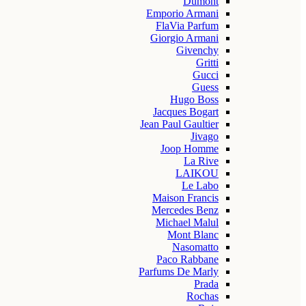
Dumont
Emporio Armani
FlaVia Parfum
Giorgio Armani
Givenchy
Gritti
Gucci
Guess
Hugo Boss
Jacques Bogart
Jean Paul Gaultier
Jivago
Joop Homme
La Rive
LAIKOU
Le Labo
Maison Francis
Mercedes Benz
Michael Malul
Mont Blanc
Nasomatto
Paco Rabbane
Parfums De Marly
Prada
Rochas