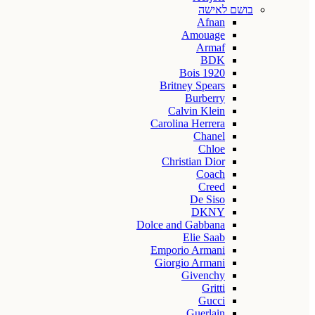
בושם לאישה
Afnan
Amouage
Armaf
BDK
Bois 1920
Britney Spears
Burberry
Calvin Klein
Carolina Herrera
Chanel
Chloe
Christian Dior
Coach
Creed
De Siso
DKNY
Dolce and Gabbana
Elie Saab
Emporio Armani
Giorgio Armani
Givenchy
Gritti
Gucci
Guerlain