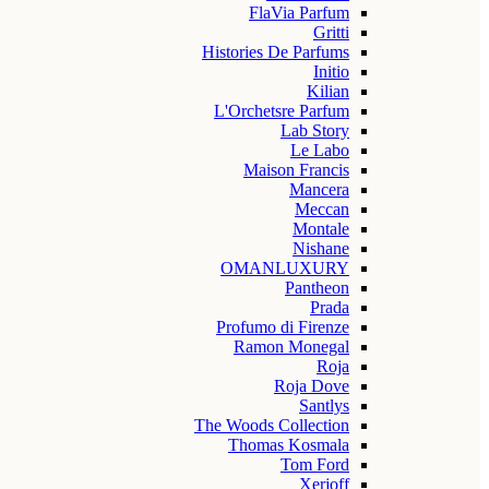
FlaVia Parfum
Gritti
Histories De Parfums
Initio
Kilian
L'Orchetsre Parfum
Lab Story
Le Labo
Maison Francis
Mancera
Meccan
Montale
Nishane
OMANLUXURY
Pantheon
Prada
Profumo di Firenze
Ramon Monegal
Roja
Roja Dove
Santlys
The Woods Collection
Thomas Kosmala
Tom Ford
Xerjoff