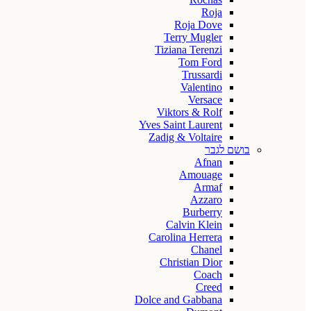
Roja
Roja Dove
Terry Mugler
Tiziana Terenzi
Tom Ford
Trussardi
Valentino
Versace
Viktors & Rolf
Yves Saint Laurent
Zadig & Voltaire
בושם לגבר
Afnan
Amouage
Armaf
Azzaro
Burberry
Calvin Klein
Carolina Herrera
Chanel
Christian Dior
Coach
Creed
Dolce and Gabbana