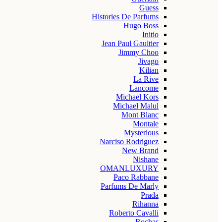
Guess
Histories De Parfums
Hugo Boss
Initio
Jean Paul Gaultier
Jimmy Choo
Jivago
Kilian
La Rive
Lancome
Michael Kors
Michael Malul
Mont Blanc
Montale
Mysterious
Narciso Rodriguez
New Brand
Nishane
OMANLUXURY
Paco Rabbane
Parfums De Marly
Prada
Rihanna
Roberto Cavalli
Rochas