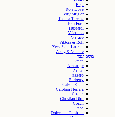
Roja
Roja Dove
Terry Mugler
Tiziana Terenzi
Tom Ford
Trussardi
Valentino
Versace
Viktors & Rolf
Yves Saint Laurent
Zadig & Voltaire
בושם לגבר
Afnan
Amouage
Armaf
Azzaro
Burberry
Calvin Klein
Carolina Herrera
Chanel
Christian Dior
Coach
Creed
Dolce and Gabbana