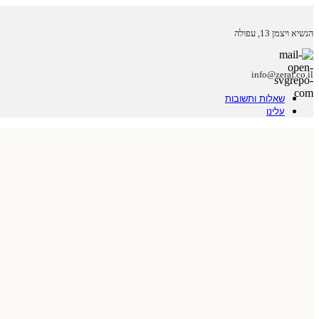
הנשיא ויצמן 13, עפולה
info@zeraf.co.il
שאלות ותשובות
עלינו