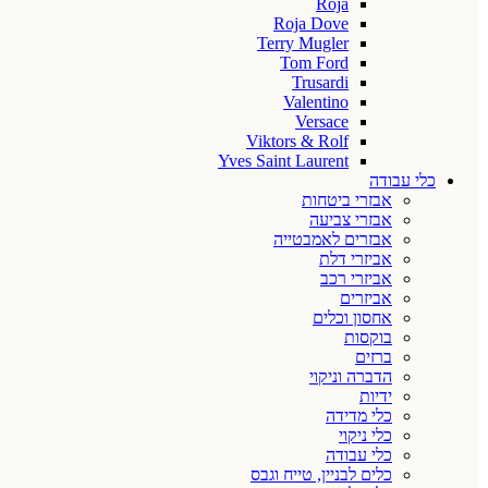
Roja
Roja Dove
Terry Mugler
Tom Ford
Trusardi
Valentino
Versace
Viktors & Rolf
Yves Saint Laurent
כלי עבודה
אבזרי ביטחות
אבזרי צביעה
אבזרים לאמבטייה
אביזרי דלת
אביזרי רכב
אביזרים
אחסון וכלים
בוקסות
ברזים
הדברה וניקוי
ידיות
כלי מדידה
כלי ניקוי
כלי עבודה
כלים לבניין, טייח וגבס