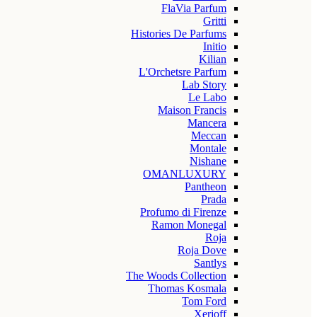
FlaVia Parfum
Gritti
Histories De Parfums
Initio
Kilian
L'Orchetsre Parfum
Lab Story
Le Labo
Maison Francis
Mancera
Meccan
Montale
Nishane
OMANLUXURY
Pantheon
Prada
Profumo di Firenze
Ramon Monegal
Roja
Roja Dove
Santlys
The Woods Collection
Thomas Kosmala
Tom Ford
Xerjoff