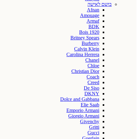
בושם לאישה
Afnan
Amouage
Armaf
BDK
Bois 1920
Britney Spears
Burberry
Calvin Klein
Carolina Herrera
Chanel
Chloe
Christian Dior
Coach
Creed
De Siso
DKNY
Dolce and Gabbana
Elie Saab
Emporio Armani
Giorgio Armani
Givenchy
Gritti
Gucci
Guerlain