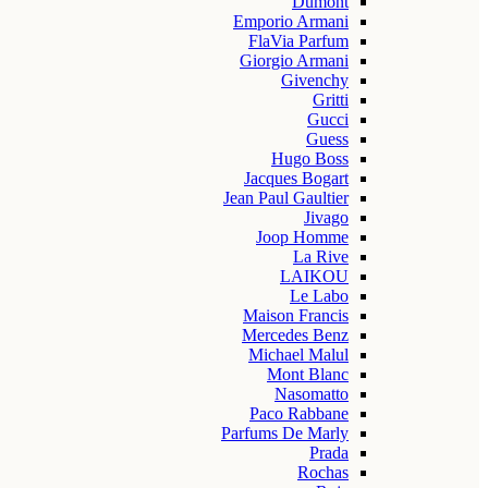
Dumont
Emporio Armani
FlaVia Parfum
Giorgio Armani
Givenchy
Gritti
Gucci
Guess
Hugo Boss
Jacques Bogart
Jean Paul Gaultier
Jivago
Joop Homme
La Rive
LAIKOU
Le Labo
Maison Francis
Mercedes Benz
Michael Malul
Mont Blanc
Nasomatto
Paco Rabbane
Parfums De Marly
Prada
Rochas