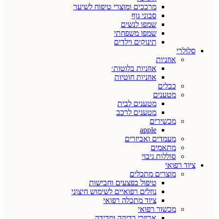
מרככים ומוצרי טיפוח לשיער
סבוני גוף
שמפו לנשים
שמפו משפחתי
תינוקים וילדים
סלולרי
אוזניות
אוזניות בלוטות׳
אוזניות חוטיות
כבלים
מטענים
מטענים לבית
מטענים לרכב
מכשירים
apple
מעמדים ואביזרים
מתאמים
סוללות גיבוי
ציוד רפואי
מוצרים מתכלים
טיפול בפצעים וחבישות
נוזלים רפואיים לשימוש חיצוני
ציוד מתכלה רפואי
מכשור רפואי
אביזרי בדיקה ומדידה