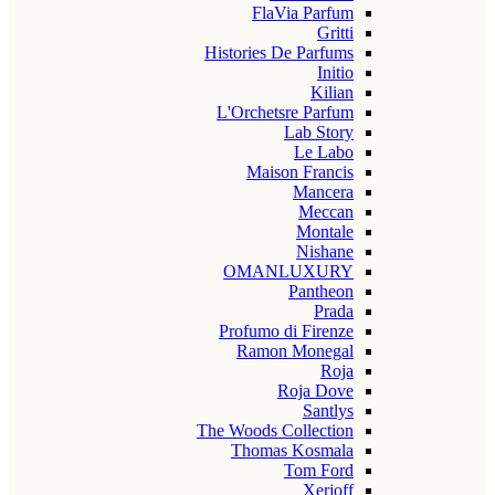
FlaVia Parfum
Gritti
Histories De Parfums
Initio
Kilian
L'Orchetsre Parfum
Lab Story
Le Labo
Maison Francis
Mancera
Meccan
Montale
Nishane
OMANLUXURY
Pantheon
Prada
Profumo di Firenze
Ramon Monegal
Roja
Roja Dove
Santlys
The Woods Collection
Thomas Kosmala
Tom Ford
Xerjoff