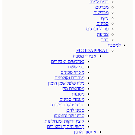
כלים לגינה
מברגים
מברשות
ניקיון
סכינים
פרזול וברגים
צביעה
רכב
למטבח
FOODAPPEAL
אביזרי מטבח
גאדג'טים ואביזרים
כלי ששת
מארזי סכינים
מגרדות וקולפנים
מלח פלפל שמן חומץ
מסחטות מיץ
מסננות
מעמדי סכינים
סכיני ירקות ומטבח
סכיני לחם
סכיני שף וסנטוקו
קוצץ ירקות ומנדולינות
קרשי חיתוך ובוצ'רים
אחסון וארגון