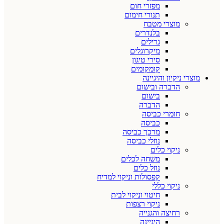
מפזרי חום
תנורי חימום
מוצרי מטבח
בלנדרים
גרילים
מיקרוגלים
סירי טיגון
קומקומים
מוצרי ניקיון והיגיינה
הדברה ובישום
בישום
הדברה
חומרי כביסה
כביסה
מרכך כביסה
נוזלי כביסה
ניקוי כלים
משחה לכלים
נוזל כלים
קפסולות וניקוי למדיח
ניקוי כללי
חיטוי וניקוי לבית
ניקוי רצפות
רחיצה והגנייה
היגיינה