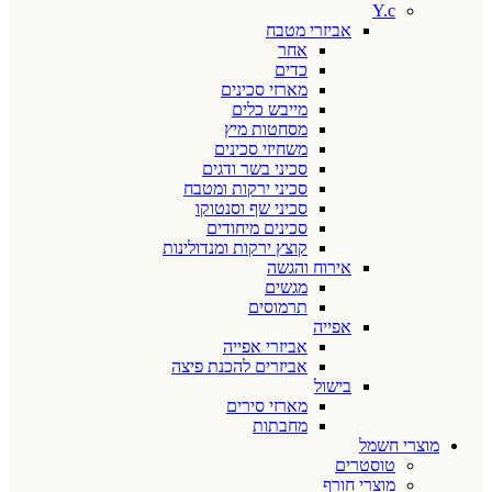
Y.c
אביזרי מטבח
אחר
כדים
מארזי סכינים
מייבש כלים
מסחטות מיץ
משחיזי סכינים
סכיני בשר ודגים
סכיני ירקות ומטבח
סכיני שף וסנטוקו
סכינים מיחודים
קוצץ ירקות ומנדולינות
אירוח והגשה
מגשים
תרמוסים
אפייה
אביזרי אפייה
אביזרים להכנת פיצה
בישול
מארזי סירים
מחבתות
מוצרי חשמל
טוסטרים
מוצרי חורף