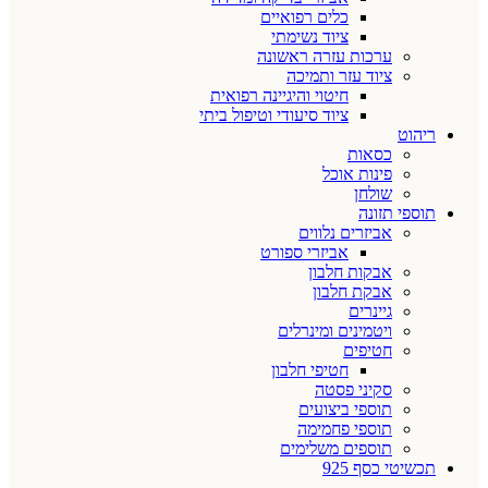
כלים רפואיים
ציוד נשימתי
ערכות עזרה ראשונה
ציוד עזר ותמיכה
חיטוי והיגיינה רפואית
ציוד סיעודי וטיפול ביתי
ריהוט
כסאות
פינות אוכל
שולחן
תוספי תזונה
אביזרים נלווים
אביזרי ספורט
אבקות חלבון
אבקת חלבון
גיינרים
ויטמינים ומינרלים
חטיפים
חטיפי חלבון
סקיני פסטה
תוספי ביצועים
תוספי פחמימה
תוספים משלימים
תכשיטי כסף 925