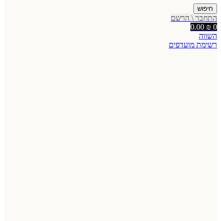
חיפוש
התחבר \ הרשם
0.00
₪
0
השווה
רשימת מועדפים