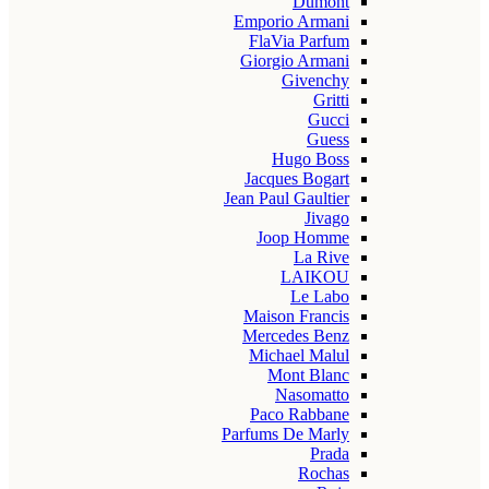
Dumont
Emporio Armani
FlaVia Parfum
Giorgio Armani
Givenchy
Gritti
Gucci
Guess
Hugo Boss
Jacques Bogart
Jean Paul Gaultier
Jivago
Joop Homme
La Rive
LAIKOU
Le Labo
Maison Francis
Mercedes Benz
Michael Malul
Mont Blanc
Nasomatto
Paco Rabbane
Parfums De Marly
Prada
Rochas