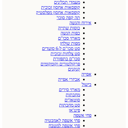
מעמדי תבלינים
קופסאות אחסון זכוכית
קופסאות אחסון מפלסטיק
תה קפה סוכר
אירוח והגשה
כוסות שתייה
כפות הגשה
מארזי סכו"ם
מפות שולחן
סט סכו"ם ל-6 סועדים
סט צלחות זכוכית
סכו"ם בתפזורת
פרקולטורים וקומקומים
קנקנים
אפייה
אביזרי אפייה
בישול
מארזי סירים
מחבתות
סוטאז'ים
סט מחבתות
פינג'אן
פחי אשפה
פחי אשפה לאמבטיה
פחי אשפה למטבח