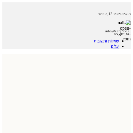
הנשיא ויצמן 13, עפולה
info@zeraf.co.il
שאלות ותשובות
עלינו