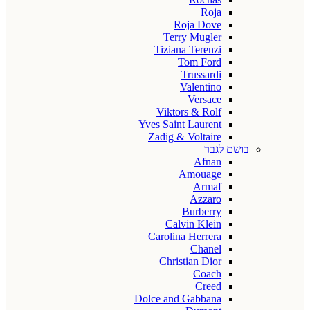
Roja
Roja Dove
Terry Mugler
Tiziana Terenzi
Tom Ford
Trussardi
Valentino
Versace
Viktors & Rolf
Yves Saint Laurent
Zadig & Voltaire
בושם לגבר
Afnan
Amouage
Armaf
Azzaro
Burberry
Calvin Klein
Carolina Herrera
Chanel
Christian Dior
Coach
Creed
Dolce and Gabbana