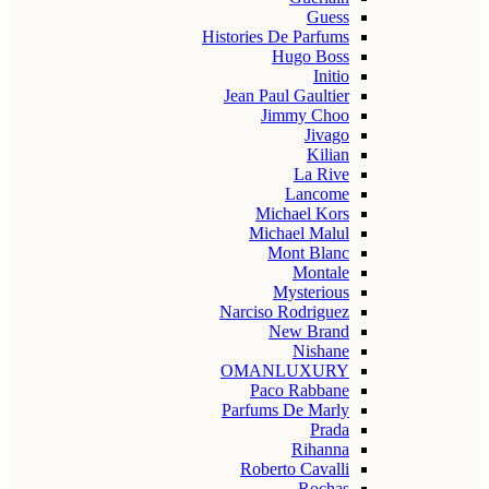
Guess
Histories De Parfums
Hugo Boss
Initio
Jean Paul Gaultier
Jimmy Choo
Jivago
Kilian
La Rive
Lancome
Michael Kors
Michael Malul
Mont Blanc
Montale
Mysterious
Narciso Rodriguez
New Brand
Nishane
OMANLUXURY
Paco Rabbane
Parfums De Marly
Prada
Rihanna
Roberto Cavalli
Rochas