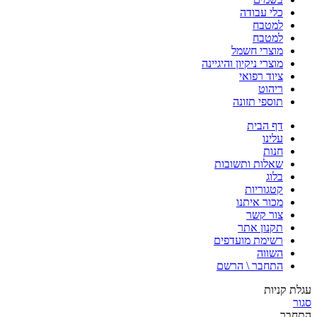
כלי עבודה
למטבח
למטבח
מוצרי חשמל
מוצרי ניקיון והיגיינה
ציוד רפואי
ריהוט
תוספי תזונה
דף הבית
עלינו
חנות
שאלות ותשובות
בלוג
קטגוריות
מכור איתנו
צור קשר
תקנון אתר
רשימת מועדפים
השווה
התחבר \ הרשם
עגלת קניות
סגור
התחבר