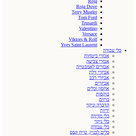
Roja
Roja Dove
Terry Mugler
Tom Ford
Trusardi
Valentino
Versace
Viktors & Rolf
Yves Saint Laurent
כלי עבודה
אבזרי ביטחות
אבזרי צביעה
אבזרים לאמבטייה
אביזרי דלת
אביזרי רכב
אביזרים
אחסון וכלים
בוקסות
ברזים
הדברה וניקוי
ידיות
כלי מדידה
כלי ניקוי
כלי עבודה
כלים לבניין, טייח וגבס