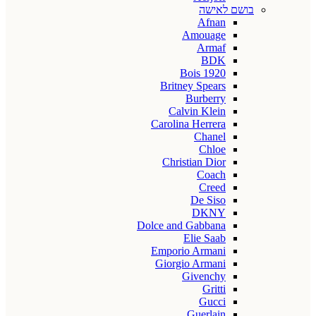
בושם לאישה
Afnan
Amouage
Armaf
BDK
Bois 1920
Britney Spears
Burberry
Calvin Klein
Carolina Herrera
Chanel
Chloe
Christian Dior
Coach
Creed
De Siso
DKNY
Dolce and Gabbana
Elie Saab
Emporio Armani
Giorgio Armani
Givenchy
Gritti
Gucci
Guerlain