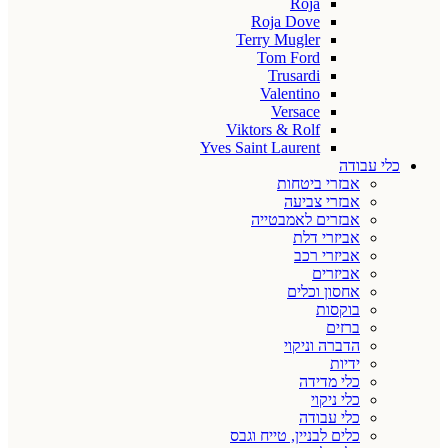
Roja
Roja Dove
Terry Mugler
Tom Ford
Trusardi
Valentino
Versace
Viktors & Rolf
Yves Saint Laurent
כלי עבודה
אבזרי ביטחות
אבזרי צביעה
אבזרים לאמבטייה
אביזרי דלת
אביזרי רכב
אביזרים
אחסון וכלים
בוקסות
ברזים
הדברה וניקוי
ידיות
כלי מדידה
כלי ניקוי
כלי עבודה
כלים לבניין, טייח וגבס