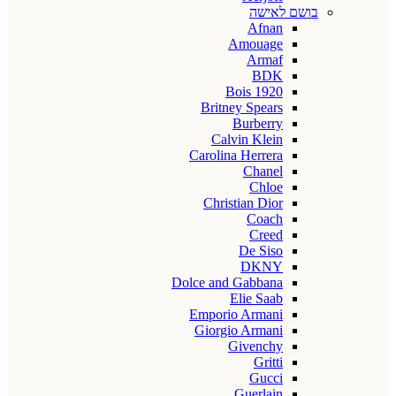
בושם לאישה
Afnan
Amouage
Armaf
BDK
Bois 1920
Britney Spears
Burberry
Calvin Klein
Carolina Herrera
Chanel
Chloe
Christian Dior
Coach
Creed
De Siso
DKNY
Dolce and Gabbana
Elie Saab
Emporio Armani
Giorgio Armani
Givenchy
Gritti
Gucci
Guerlain