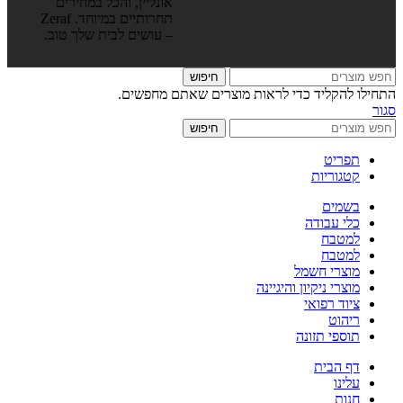
אונליין, והכל במחירים
תחרותיים במיוחד. Zeraf
– עושים לבית שלך טוב.
חיפוש
התחילו להקליד כדי לראות מוצרים שאתם מחפשים.
סגור
חיפוש
תפריט
קטגוריות
בשמים
כלי עבודה
למטבח
למטבח
מוצרי חשמל
מוצרי ניקיון והיגיינה
ציוד רפואי
ריהוט
תוספי תזונה
דף הבית
עלינו
חנות