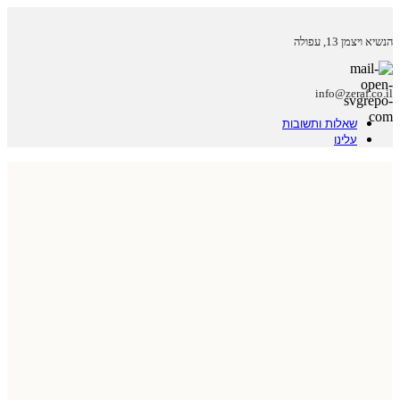
הנשיא ויצמן 13, עפולה
info@zeraf.co.il
שאלות ותשובות
עלינו