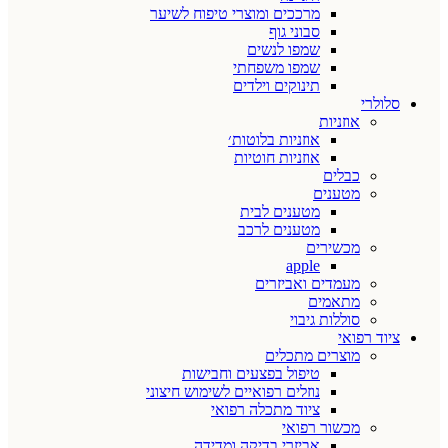
מרככים ומוצרי טיפוח לשיער
סבוני גוף
שמפו לנשים
שמפו משפחתי
תינוקים וילדים
סלולרי
אוזניות
אוזניות בלוטות׳
אוזניות חוטיות
כבלים
מטענים
מטענים לבית
מטענים לרכב
מכשירים
apple
מעמדים ואביזרים
מתאמים
סוללות גיבוי
ציוד רפואי
מוצרים מתכלים
טיפול בפצעים וחבישות
נוזלים רפואיים לשימוש חיצוני
ציוד מתכלה רפואי
מכשור רפואי
אביזרי בדיקה ומדידה