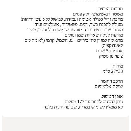
תכונות המוצר:
משטח רב-שימושי חלק פסים
מחבת גריל כפולה אטומה ועמידה, לבישול ללא עשן וריחות!
מעולה להכנת בשר, דגים, פשטידות, אומלטים ועוד
מנגנון פירוק בטיחותי המאפשר שימוש כפול וניקיון מהיר
מגרעת לניקוז שאריות שמן ונוזלים
מתאימה למגוון סוגי כיריים – גז, חשמל, קרמי (לא מתאים
לאינדוקציה)
אחריות 5 שנים
ציפוי נון סטיק
מידות:
33*27 ס"מ
הרכב החומר:
יציקת אלומיניום
אופן הטיפול:
ניתן להכניס לתנור עד 177 מעלות
לא מומלץ לשימוש במדיח, שטיפה ידנית בלבד