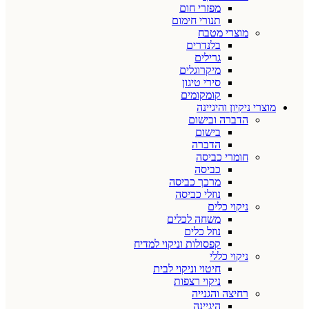
מפזרי חום
תנורי חימום
מוצרי מטבח
בלנדרים
גרילים
מיקרוגלים
סירי טיגון
קומקומים
מוצרי ניקיון והיגיינה
הדברה ובישום
בישום
הדברה
חומרי כביסה
כביסה
מרכך כביסה
נוזלי כביסה
ניקוי כלים
משחה לכלים
נוזל כלים
קפסולות וניקוי למדיח
ניקוי כללי
חיטוי וניקוי לבית
ניקוי רצפות
רחיצה והגנייה
היגיינה