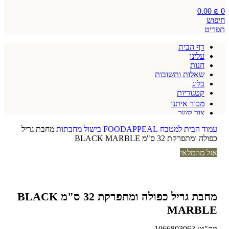
0.00
₪
0
חיפוש
תפריט
דף הבית
עלינו
חנות
שאלות ותשובות
בלוג
קטגוריות
מכור איתנו
צור קשר
תקנון אתר
עמוד הבית
למטבח
FOODAPPEAL
בישול
מחבתות
מחבת גריל
כפולה ומתפרקת 32 ס"מ BLACK MARBLE
אזל מהמלאי
מחבת גריל כפולה ומתפרקת 32 ס"מ BLACK
MARBLE
מק"ט:
1066803063