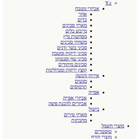
Y.c
אביזרי מטבח
אחר
כדים
מארזי סכינים
מייבש כלים
מסחטות מיץ
משחיזי סכינים
סכיני בשר ודגים
סכיני ירקות ומטבח
סכיני שף וסנטוקו
סכינים מיחודים
קוצץ ירקות ומנדולינות
אירוח והגשה
מגשים
תרמוסים
אפייה
אביזרי אפייה
אביזרים להכנת פיצה
בישול
מארזי סירים
מחבתות
מוצרי חשמל
טוסטרים
מוצרי חורף