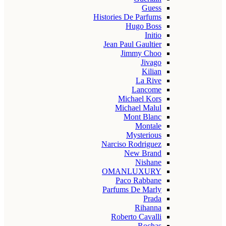
Guess
Histories De Parfums
Hugo Boss
Initio
Jean Paul Gaultier
Jimmy Choo
Jivago
Kilian
La Rive
Lancome
Michael Kors
Michael Malul
Mont Blanc
Montale
Mysterious
Narciso Rodriguez
New Brand
Nishane
OMANLUXURY
Paco Rabbane
Parfums De Marly
Prada
Rihanna
Roberto Cavalli
Rochas