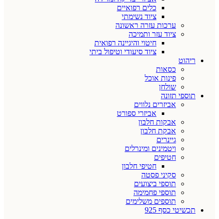
כלים רפואיים
ציוד נשימתי
ערכות עזרה ראשונה
ציוד עזר ותמיכה
חיטוי והיגיינה רפואית
ציוד סיעודי וטיפול ביתי
ריהוט
כסאות
פינות אוכל
שולחן
תוספי תזונה
אביזרים נלווים
אביזרי ספורט
אבקות חלבון
אבקת חלבון
גיינרים
ויטמינים ומינרלים
חטיפים
חטיפי חלבון
סקיני פסטה
תוספי ביצועים
תוספי פחמימה
תוספים משלימים
תכשיטי כסף 925