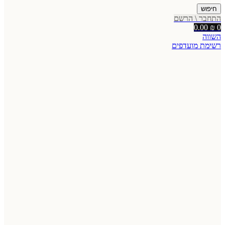
חיפוש
התחבר \ הרשם
0.00
₪
0
השווה
רשימת מועדפים