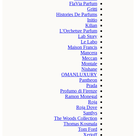
FlaVia Parfum
Gritti
Histories De Parfums
Initio
Kilian
L'Orchetsre Parfum
Lab Story
Le Labo
Maison Francis
Mancera
Meccan
Montale
Nishane
OMANLUXURY
Pantheon
Prada
Profumo di Firenze
Ramon Monegal
Roja
Roja Dove
Santlys
The Woods Collection
Thomas Kosmala
Tom Ford
Xerjoff