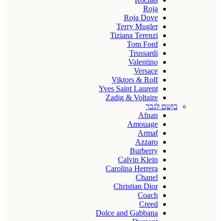
Roja
Roja Dove
Terry Mugler
Tiziana Terenzi
Tom Ford
Trussardi
Valentino
Versace
Viktors & Rolf
Yves Saint Laurent
Zadig & Voltaire
בושם לגבר
Afnan
Amouage
Armaf
Azzaro
Burberry
Calvin Klein
Carolina Herrera
Chanel
Christian Dior
Coach
Creed
Dolce and Gabbana