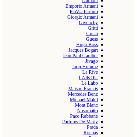
Dumont
Emporio Armani
FlaVia Parfum
Giorgio Armani
Givenchy
Gritti
Gucci
Guess
Hugo Boss
Jacques Bogart
Jean Paul Gaultier
Jivago
Joop Homme
La Rive
LAIKOU
Le Labo
Maison Francis
Mercedes Benz
Michael Malul
Mont Blanc
Nasomatto
Paco Rabbane
Parfums De Marly
Prada
Rochas