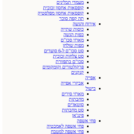
מעמדי תבלינים
קופסאות אחסון זכוכית
קופסאות אחסון מפלסטיק
תה קפה סוכר
אירוח והגשה
כוסות שתייה
כפות הגשה
מארזי סכו"ם
מפות שולחן
סט סכו"ם ל-6 סועדים
סט צלחות זכוכית
סכו"ם בתפזורת
פרקולטורים וקומקומים
קנקנים
אפייה
אביזרי אפייה
בישול
מארזי סירים
מחבתות
סוטאז'ים
סט מחבתות
פינג'אן
פחי אשפה
פחי אשפה לאמבטיה
פחי אשפה למטבח