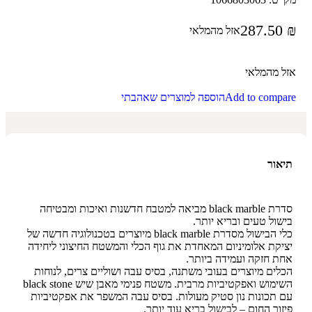
287.50
₪
אזל מהמלאי
אזל מהמלאי
Add to compare
הוספה למוצרים שאהבתי
תיאור
סדרת black marble מביאה למטבח חדשנות ואיכות ומבטיחה
בישול טעים ובריא יותר.
כלי הבישול מסדרת black marble מיוצרים בטכנולוגיה חדשה של
יציקת אלומיניום המאחדת את גוף הכלי והמשטח החיצוני ליחידה
אחת חזקה ועמידה ביותר.
הכלים מיוצרים בעובי משתנה, בסיס עבה ושוליים צרים, לנוחות
השימוש ואפקטיביות מרבית. משטח פנימי מאבן שיש black stone
עם תכונות נון סטיק מעולות. בסיס עבה המשפר את אפקטיביות
פיזור החום – לבישול בריא עוד יותר.