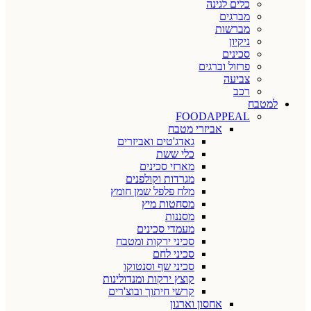
כלים לגינה
מברגים
מברשות
ניקיון
סכינים
פרזול וברגים
צביעה
רכב
למטבח
FOODAPPEAL
אביזרי מטבח
גאדג'טים ואביזרים
כלי ששת
מארזי סכינים
מגרדות וקולפנים
מלח פלפל שמן חומץ
מסחטות מיץ
מסננות
מעמדי סכינים
סכיני ירקות ומטבח
סכיני לחם
סכיני שף וסנטוקו
קוצץ ירקות ומנדולינות
קרשי חיתוך ובוצ'רים
אחסון וארגון