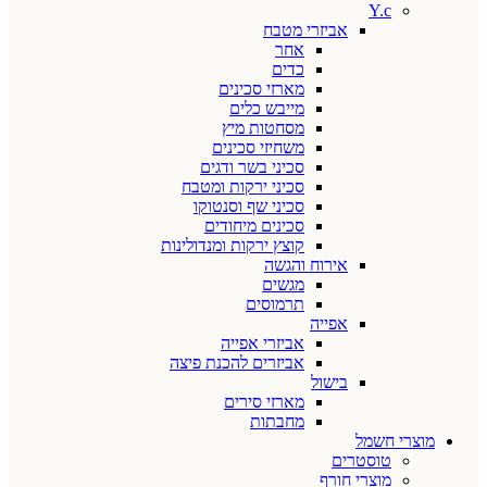
Y.c
אביזרי מטבח
אחר
כדים
מארזי סכינים
מייבש כלים
מסחטות מיץ
משחיזי סכינים
סכיני בשר ודגים
סכיני ירקות ומטבח
סכיני שף וסנטוקו
סכינים מיחודים
קוצץ ירקות ומנדולינות
אירוח והגשה
מגשים
תרמוסים
אפייה
אביזרי אפייה
אביזרים להכנת פיצה
בישול
מארזי סירים
מחבתות
מוצרי חשמל
טוסטרים
מוצרי חורף