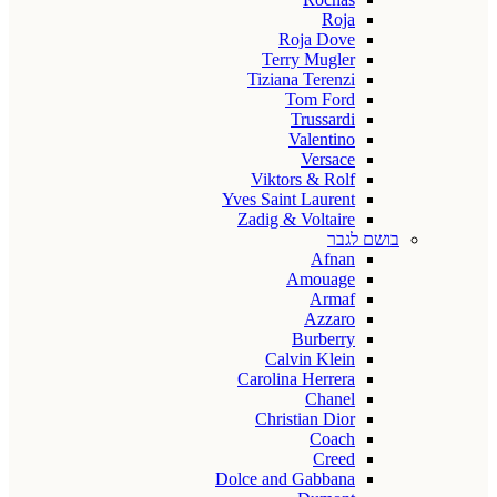
Roja
Roja Dove
Terry Mugler
Tiziana Terenzi
Tom Ford
Trussardi
Valentino
Versace
Viktors & Rolf
Yves Saint Laurent
Zadig & Voltaire
בושם לגבר
Afnan
Amouage
Armaf
Azzaro
Burberry
Calvin Klein
Carolina Herrera
Chanel
Christian Dior
Coach
Creed
Dolce and Gabbana