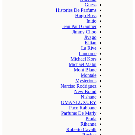
Guess
Histories De Parfums
Hugo Boss
Initio
Jean Paul Gaultier
Jimmy Choo
Jivago
Kilian
La Rive
Lancome
Michael Kors
Michael Malul
Mont Blanc
Montale
Mysterious
Narciso Rodriguez
New Brand
Nishane
OMANLUXURY
Paco Rabbane
Parfums De Marly
Prada
Rihanna
Roberto Cavalli
Rochas