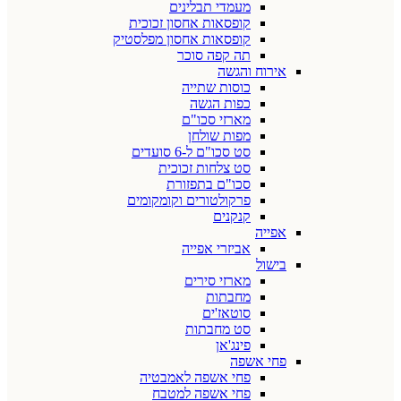
מעמדי תבלינים
קופסאות אחסון זכוכית
קופסאות אחסון מפלסטיק
תה קפה סוכר
אירוח והגשה
כוסות שתייה
כפות הגשה
מארזי סכו"ם
מפות שולחן
סט סכו"ם ל-6 סועדים
סט צלחות זכוכית
סכו"ם בתפזורת
פרקולטורים וקומקומים
קנקנים
אפייה
אביזרי אפייה
בישול
מארזי סירים
מחבתות
סוטאז'ים
סט מחבתות
פינג'אן
פחי אשפה
פחי אשפה לאמבטיה
פחי אשפה למטבח