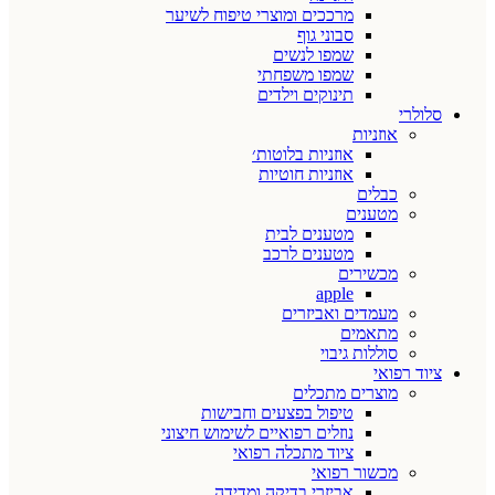
מרככים ומוצרי טיפוח לשיער
סבוני גוף
שמפו לנשים
שמפו משפחתי
תינוקים וילדים
סלולרי
אוזניות
אוזניות בלוטות׳
אוזניות חוטיות
כבלים
מטענים
מטענים לבית
מטענים לרכב
מכשירים
apple
מעמדים ואביזרים
מתאמים
סוללות גיבוי
ציוד רפואי
מוצרים מתכלים
טיפול בפצעים וחבישות
נוזלים רפואיים לשימוש חיצוני
ציוד מתכלה רפואי
מכשור רפואי
אביזרי בדיקה ומדידה