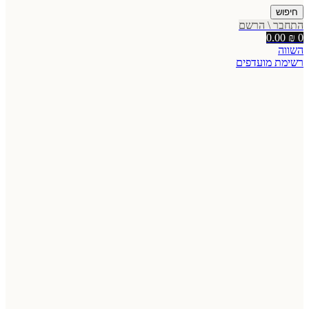
חיפוש
התחבר \ הרשם
0.00
₪
0
השווה
רשימת מועדפים