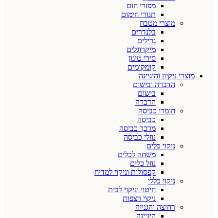
מפזרי חום
תנורי חימום
מוצרי מטבח
בלנדרים
גרילים
מיקרוגלים
סירי טיגון
קומקומים
מוצרי ניקיון והיגיינה
הדברה ובישום
בישום
הדברה
חומרי כביסה
כביסה
מרכך כביסה
נוזלי כביסה
ניקוי כלים
משחה לכלים
נוזל כלים
קפסולות וניקוי למדיח
ניקוי כללי
חיטוי וניקוי לבית
ניקוי רצפות
רחיצה והגנייה
היגיינה