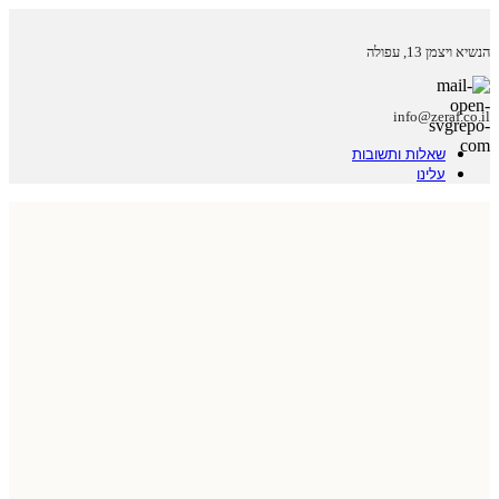
הנשיא ויצמן 13, עפולה
info@zeraf.co.il
שאלות ותשובות
עלינו