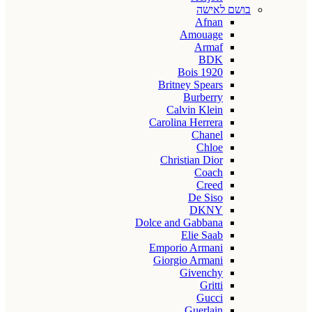
בושם לאישה
Afnan
Amouage
Armaf
BDK
Bois 1920
Britney Spears
Burberry
Calvin Klein
Carolina Herrera
Chanel
Chloe
Christian Dior
Coach
Creed
De Siso
DKNY
Dolce and Gabbana
Elie Saab
Emporio Armani
Giorgio Armani
Givenchy
Gritti
Gucci
Guerlain