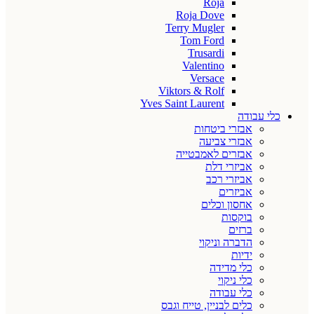
Roja
Roja Dove
Terry Mugler
Tom Ford
Trusardi
Valentino
Versace
Viktors & Rolf
Yves Saint Laurent
כלי עבודה
אבזרי ביטחות
אבזרי צביעה
אבזרים לאמבטייה
אביזרי דלת
אביזרי רכב
אביזרים
אחסון וכלים
בוקסות
ברזים
הדברה וניקוי
ידיות
כלי מדידה
כלי ניקוי
כלי עבודה
כלים לבניין, טייח וגבס