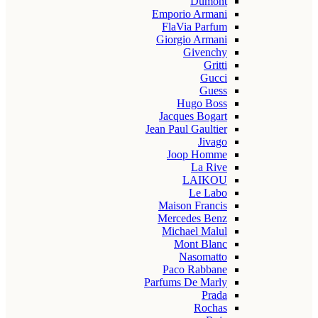
Dumont
Emporio Armani
FlaVia Parfum
Giorgio Armani
Givenchy
Gritti
Gucci
Guess
Hugo Boss
Jacques Bogart
Jean Paul Gaultier
Jivago
Joop Homme
La Rive
LAIKOU
Le Labo
Maison Francis
Mercedes Benz
Michael Malul
Mont Blanc
Nasomatto
Paco Rabbane
Parfums De Marly
Prada
Rochas