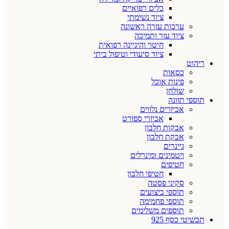
כלים רפואיים
ציוד נשימתי
ערכות עזרה ראשונה
ציוד עזר ותמיכה
חיטוי והיגיינה רפואית
ציוד סיעודי וטיפול ביתי
ריהוט
כסאות
פינות אוכל
שולחן
תוספי תזונה
אביזרים נלווים
אביזרי ספורט
אבקות חלבון
אבקת חלבון
גיינרים
ויטמינים ומינרלים
חטיפים
חטיפי חלבון
סקיני פסטה
תוספי ביצועים
תוספי פחמימה
תוספים משלימים
תכשיטי כסף 925