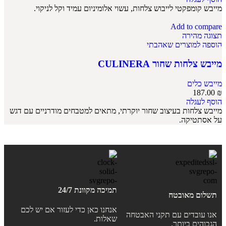
מייבש קומפקטי לייבוש צלחות, עשוי אלומיניום עמיד וקל לניקוי.
Add to compare
תצוגה מהירה
הוספה למוצרים שאהבתי
מייבש צלחות שחור CULINERA
מייבש כלים
187.00
₪
הוסף לעגלה
מייבש צלחות בעיצוב שחור יוקרתי, מתאים למטבחים מודרניים עם דגש
על אסתטיקה.
תמיכה מקוונת 24/7
תשלום מאובטח
אנחנו כאן כדי לעזור אם יש לכם
אנו עובדים עם תקני האבטחה
שאלות.
הגבוהים ביותר.