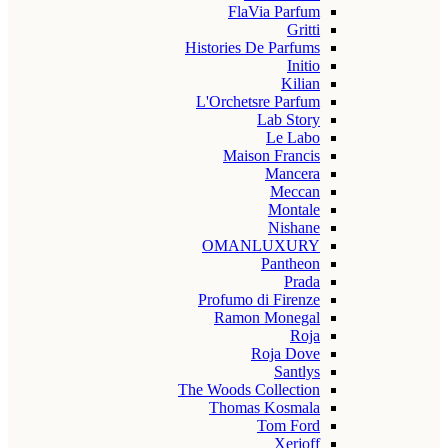
FlaVia Parfum
Gritti
Histories De Parfums
Initio
Kilian
L'Orchetsre Parfum
Lab Story
Le Labo
Maison Francis
Mancera
Meccan
Montale
Nishane
OMANLUXURY
Pantheon
Prada
Profumo di Firenze
Ramon Monegal
Roja
Roja Dove
Santlys
The Woods Collection
Thomas Kosmala
Tom Ford
Xerjoff