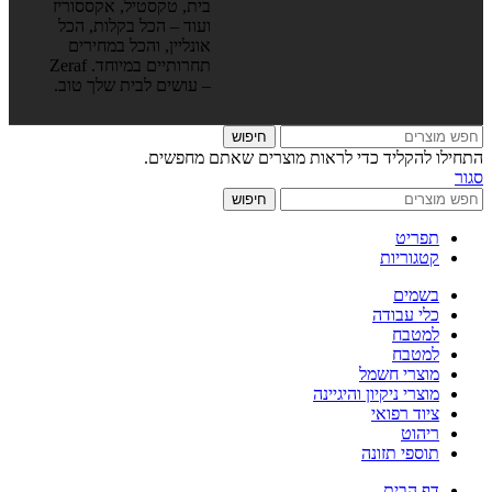
בית, טקסטיל, אקססוריז
ועוד – הכל בקלות, הכל
אונליין, והכל במחירים
תחרותיים במיוחד. Zeraf
– עושים לבית שלך טוב.
חיפוש
התחילו להקליד כדי לראות מוצרים שאתם מחפשים.
סגור
חיפוש
תפריט
קטגוריות
בשמים
כלי עבודה
למטבח
למטבח
מוצרי חשמל
מוצרי ניקיון והיגיינה
ציוד רפואי
ריהוט
תוספי תזונה
דף הבית