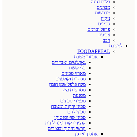
כלים לגינה
מברגים
מברשות
ניקיון
סכינים
פרזול וברגים
צביעה
רכב
למטבח
FOODAPPEAL
אביזרי מטבח
גאדג'טים ואביזרים
כלי ששת
מארזי סכינים
מגרדות וקולפנים
מלח פלפל שמן חומץ
מסחטות מיץ
מסננות
מעמדי סכינים
סכיני ירקות ומטבח
סכיני לחם
סכיני שף וסנטוקו
קוצץ ירקות ומנדולינות
קרשי חיתוך ובוצ'רים
אחסון וארגון