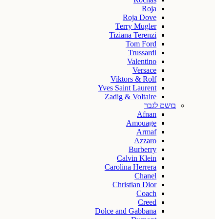
Roja
Roja Dove
Terry Mugler
Tiziana Terenzi
Tom Ford
Trussardi
Valentino
Versace
Viktors & Rolf
Yves Saint Laurent
Zadig & Voltaire
בושם לגבר
Afnan
Amouage
Armaf
Azzaro
Burberry
Calvin Klein
Carolina Herrera
Chanel
Christian Dior
Coach
Creed
Dolce and Gabbana