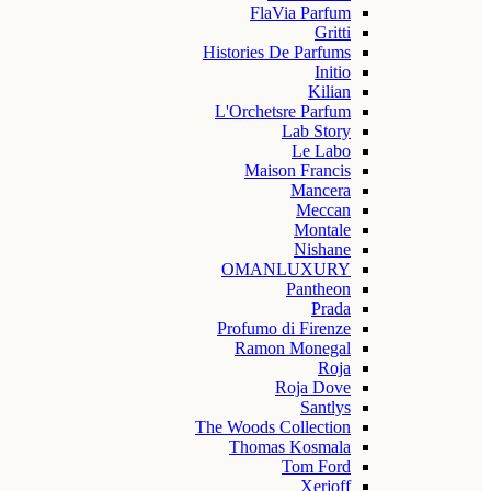
FlaVia Parfum
Gritti
Histories De Parfums
Initio
Kilian
L'Orchetsre Parfum
Lab Story
Le Labo
Maison Francis
Mancera
Meccan
Montale
Nishane
OMANLUXURY
Pantheon
Prada
Profumo di Firenze
Ramon Monegal
Roja
Roja Dove
Santlys
The Woods Collection
Thomas Kosmala
Tom Ford
Xerjoff