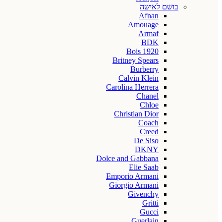
בושם לאישה
Afnan
Amouage
Armaf
BDK
Bois 1920
Britney Spears
Burberry
Calvin Klein
Carolina Herrera
Chanel
Chloe
Christian Dior
Coach
Creed
De Siso
DKNY
Dolce and Gabbana
Elie Saab
Emporio Armani
Giorgio Armani
Givenchy
Gritti
Gucci
Guerlain