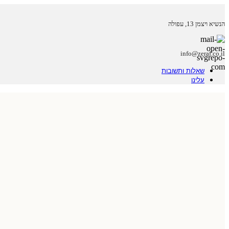
הנשיא ויצמן 13, עפולה
info@zeraf.co.il
שאלות ותשובות
עלינו