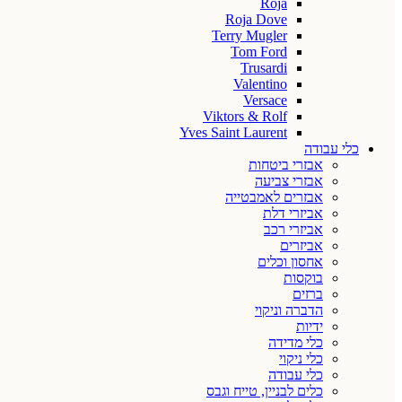
Roja
Roja Dove
Terry Mugler
Tom Ford
Trusardi
Valentino
Versace
Viktors & Rolf
Yves Saint Laurent
כלי עבודה
אבזרי ביטחות
אבזרי צביעה
אבזרים לאמבטייה
אביזרי דלת
אביזרי רכב
אביזרים
אחסון וכלים
בוקסות
ברזים
הדברה וניקוי
ידיות
כלי מדידה
כלי ניקוי
כלי עבודה
כלים לבניין, טייח וגבס