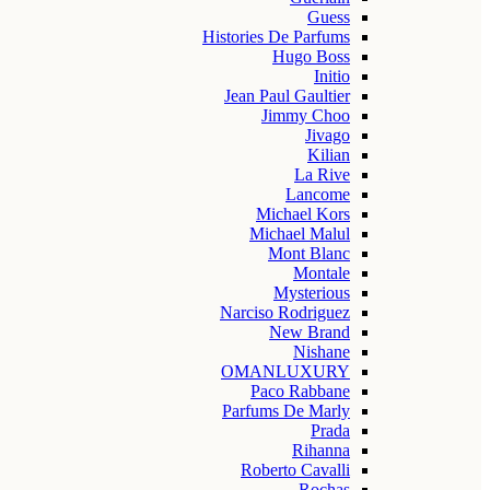
Guess
Histories De Parfums
Hugo Boss
Initio
Jean Paul Gaultier
Jimmy Choo
Jivago
Kilian
La Rive
Lancome
Michael Kors
Michael Malul
Mont Blanc
Montale
Mysterious
Narciso Rodriguez
New Brand
Nishane
OMANLUXURY
Paco Rabbane
Parfums De Marly
Prada
Rihanna
Roberto Cavalli
Rochas