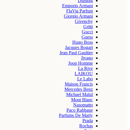
Dumont
Emporio Armani
FlaVia Parfum
Giorgio Armani
Givenchy
Gritti
Gucci
Guess
Hugo Boss
Jacques Bogart
Jean Paul Gaultier
Jivago
Joop Homme
La Rive
LAIKOU
Le Labo
Maison Francis
Mercedes Benz
Michael Malul
Mont Blanc
Nasomatto
Paco Rabbane
Parfums De Marly
Prada
Rochas