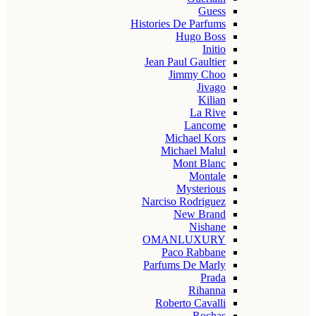
Guess
Histories De Parfums
Hugo Boss
Initio
Jean Paul Gaultier
Jimmy Choo
Jivago
Kilian
La Rive
Lancome
Michael Kors
Michael Malul
Mont Blanc
Montale
Mysterious
Narciso Rodriguez
New Brand
Nishane
OMANLUXURY
Paco Rabbane
Parfums De Marly
Prada
Rihanna
Roberto Cavalli
Rochas