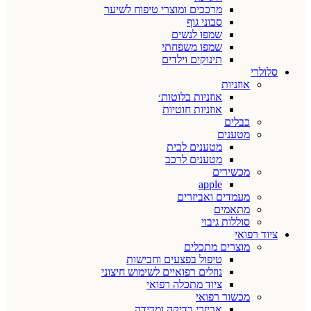
מרככים ומוצרי טיפוח לשיער
סבוני גוף
שמפו לנשים
שמפו משפחתי
תינוקים וילדים
סלולרי
אוזניות
אוזניות בלוטות׳
אוזניות חוטיות
כבלים
מטענים
מטענים לבית
מטענים לרכב
מכשירים
apple
מעמדים ואביזרים
מתאמים
סוללות גיבוי
ציוד רפואי
מוצרים מתכלים
טיפול בפצעים וחבישות
נוזלים רפואיים לשימוש חיצוני
ציוד מתכלה רפואי
מכשור רפואי
אביזרי בדיקה ומדידה