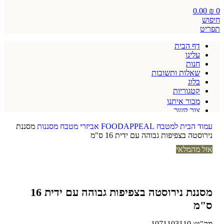
0.00
₪
0
חיפוש
תפריט
דף הבית
עלינו
חנות
שאלות ותשובות
בלוג
קטגוריות
מכור איתנו
צור קשר
תקנון אתר
עמוד הבית
למטבח
FOODAPPEAL
אביזרי מטבח
מסננות
מסננת
נירוסטה בצפיפות גבוהה עם ידית 16 ס"מ
אזל מהמלאי
מסננת נירוסטה בצפיפות גבוהה עם ידית 16
ס"מ
מק"ט:
1071103110