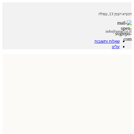
הנשיא ויצמן 13, עפולה
info@zeraf.co.il
שאלות ותשובות
עלינו