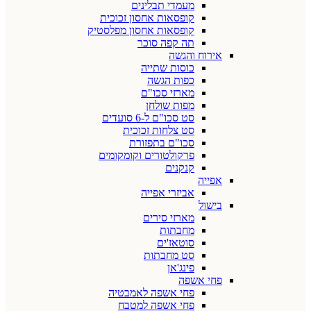
מעמדי תבלינים
קופסאות אחסון זכוכית
קופסאות אחסון מפלסטיק
תה קפה סוכר
אירוח והגשה
כוסות שתייה
כפות הגשה
מארזי סכו"ם
מפות שולחן
סט סכו"ם ל-6 סועדים
סט צלחות זכוכית
סכו"ם בתפזורת
פרקולטורים וקומקומים
קנקנים
אפייה
אביזרי אפייה
בישול
מארזי סירים
מחבתות
סוטאז'ים
סט מחבתות
פינג'אן
פחי אשפה
פחי אשפה לאמבטיה
פחי אשפה למטבח