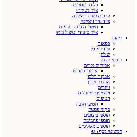
כלים רפואיים
ציוד נשימתי
ערכות עזרה ראשונה
ציוד עזר ותמיכה
חיטוי והיגיינה רפואית
ציוד סיעודי וטיפול ביתי
ריהוט
כסאות
פינות אוכל
שולחן
תוספי תזונה
אביזרים נלווים
אביזרי ספורט
אבקות חלבון
אבקת חלבון
גיינרים
ויטמינים ומינרלים
חטיפים
חטיפי חלבון
סקיני פסטה
תוספי ביצועים
תוספי פחמימה
תוספים משלימים
תכשיטי כסף 925