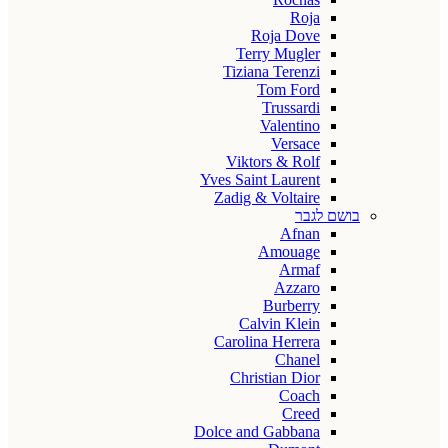
Roja
Roja Dove
Terry Mugler
Tiziana Terenzi
Tom Ford
Trussardi
Valentino
Versace
Viktors & Rolf
Yves Saint Laurent
Zadig & Voltaire
בושם לגבר
Afnan
Amouage
Armaf
Azzaro
Burberry
Calvin Klein
Carolina Herrera
Chanel
Christian Dior
Coach
Creed
Dolce and Gabbana