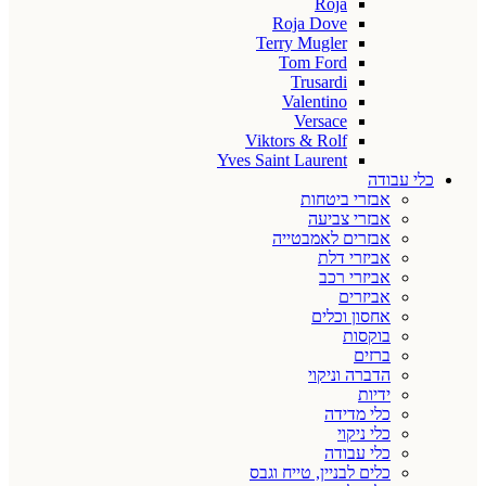
Roja
Roja Dove
Terry Mugler
Tom Ford
Trusardi
Valentino
Versace
Viktors & Rolf
Yves Saint Laurent
כלי עבודה
אבזרי ביטחות
אבזרי צביעה
אבזרים לאמבטייה
אביזרי דלת
אביזרי רכב
אביזרים
אחסון וכלים
בוקסות
ברזים
הדברה וניקוי
ידיות
כלי מדידה
כלי ניקוי
כלי עבודה
כלים לבניין, טייח וגבס