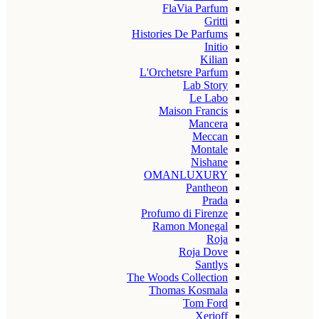
FlaVia Parfum
Gritti
Histories De Parfums
Initio
Kilian
L'Orchetsre Parfum
Lab Story
Le Labo
Maison Francis
Mancera
Meccan
Montale
Nishane
OMANLUXURY
Pantheon
Prada
Profumo di Firenze
Ramon Monegal
Roja
Roja Dove
Santlys
The Woods Collection
Thomas Kosmala
Tom Ford
Xerjoff