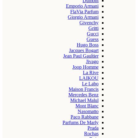
Dumont
Emporio Armani
FlaVia Parfum
Giorgio Armani
Givenchy
Gritti
Gucci
Guess
Hugo Boss
Jacques Bogart
Jean Paul Gaultier
Jivago
Joop Homme
La Rive
LAIKOU
Le Labo
Maison Francis
Mercedes Benz
Michael Malul
Mont Blanc
Nasomatto
Paco Rabbane
Parfums De Marly
Prada
Rochas