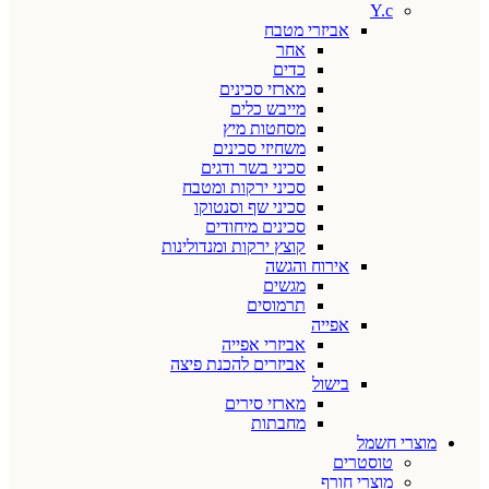
Y.c
אביזרי מטבח
אחר
כדים
מארזי סכינים
מייבש כלים
מסחטות מיץ
משחיזי סכינים
סכיני בשר ודגים
סכיני ירקות ומטבח
סכיני שף וסנטוקו
סכינים מיחודים
קוצץ ירקות ומנדולינות
אירוח והגשה
מגשים
תרמוסים
אפייה
אביזרי אפייה
אביזרים להכנת פיצה
בישול
מארזי סירים
מחבתות
מוצרי חשמל
טוסטרים
מוצרי חורף