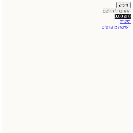
חיפוש
התחבר \ הרשם
0.00
₪
0
השווה
רשימת מועדפים