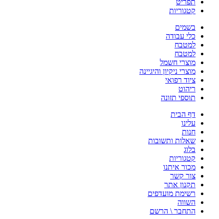
תפריט
קטגוריות
בשמים
כלי עבודה
למטבח
למטבח
מוצרי חשמל
מוצרי ניקיון והיגיינה
ציוד רפואי
ריהוט
תוספי תזונה
דף הבית
עלינו
חנות
שאלות ותשובות
בלוג
קטגוריות
מכור איתנו
צור קשר
תקנון אתר
רשימת מועדפים
השווה
התחבר \ הרשם