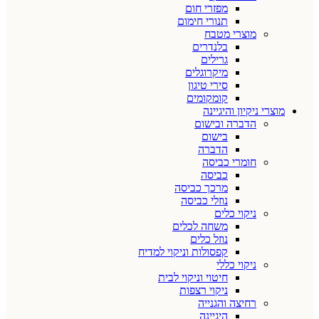
מפזרי חום
תנורי חימום
מוצרי מטבח
בלנדרים
גרילים
מיקרוגלים
סירי טיגון
קומקומים
מוצרי ניקיון והיגיינה
הדברה ובישום
בישום
הדברה
חומרי כביסה
כביסה
מרכך כביסה
נוזלי כביסה
ניקוי כלים
משחה לכלים
נוזל כלים
קפסולות וניקוי למדיח
ניקוי כללי
חיטוי וניקוי לבית
ניקוי רצפות
רחיצה והגנייה
היגיינה