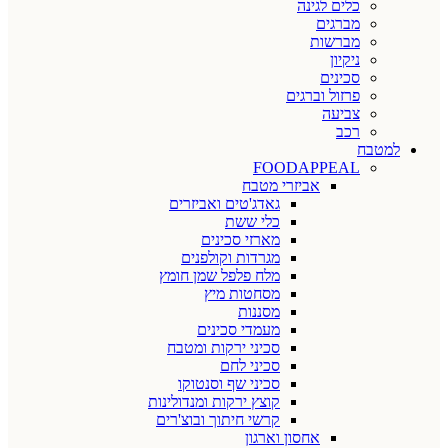
כלים לגינה
מברגים
מברשות
ניקיון
סכינים
פרזול וברגים
צביעה
רכב
למטבח
FOODAPPEAL
אביזרי מטבח
גאדג'טים ואביזרים
כלי ששת
מארזי סכינים
מגרדות וקולפנים
מלח פלפל שמן חומץ
מסחטות מיץ
מסננות
מעמדי סכינים
סכיני ירקות ומטבח
סכיני לחם
סכיני שף וסנטוקו
קוצץ ירקות ומנדולינות
קרשי חיתוך ובוצ'רים
אחסון וארגון