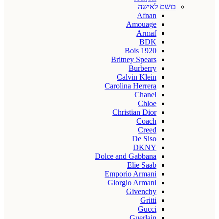
בושם לאישה
Afnan
Amouage
Armaf
BDK
Bois 1920
Britney Spears
Burberry
Calvin Klein
Carolina Herrera
Chanel
Chloe
Christian Dior
Coach
Creed
De Siso
DKNY
Dolce and Gabbana
Elie Saab
Emporio Armani
Giorgio Armani
Givenchy
Gritti
Gucci
Guerlain