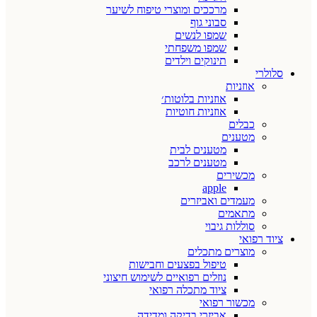
מרככים ומוצרי טיפוח לשיער
סבוני גוף
שמפו לנשים
שמפו משפחתי
תינוקים וילדים
סלולרי
אוזניות
אוזניות בלוטות׳
אוזניות חוטיות
כבלים
מטענים
מטענים לבית
מטענים לרכב
מכשירים
apple
מעמדים ואביזרים
מתאמים
סוללות גיבוי
ציוד רפואי
מוצרים מתכלים
טיפול בפצעים וחבישות
נוזלים רפואיים לשימוש חיצוני
ציוד מתכלה רפואי
מכשור רפואי
אביזרי בדיקה ומדידה