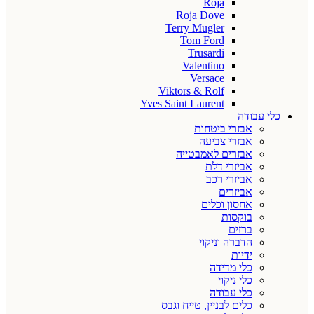
Roja
Roja Dove
Terry Mugler
Tom Ford
Trusardi
Valentino
Versace
Viktors & Rolf
Yves Saint Laurent
כלי עבודה
אבזרי ביטחות
אבזרי צביעה
אבזרים לאמבטייה
אביזרי דלת
אביזרי רכב
אביזרים
אחסון וכלים
בוקסות
ברזים
הדברה וניקוי
ידיות
כלי מדידה
כלי ניקוי
כלי עבודה
כלים לבניין, טייח וגבס