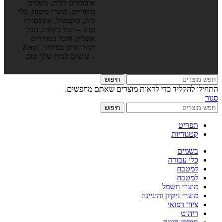
איכותיים לבית, בשמים
מקוריים, מוצרי טיפוח, כלי
בית, טקסטיל, אקססוריז
ועוד – הכל בקלות, הכל
אונליין, והכל במחירים
תחרותיים במיוחד. Zeraf
– עושים לבית שלך טוב.
חיפוש
התחילו להקליד כדי לראות מוצרים שאתם מחפשים.
סגור
חיפוש
תפריט
קטגוריות
בשמים
כלי עבודה
למטבח
למטבח
מוצרי חשמל
מוצרי ניקיון והיגיינה
ציוד רפואי
ריהוט