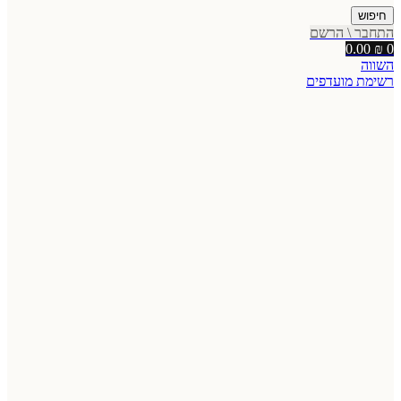
חיפוש
התחבר \ הרשם
0.00
₪
0
השווה
רשימת מועדפים