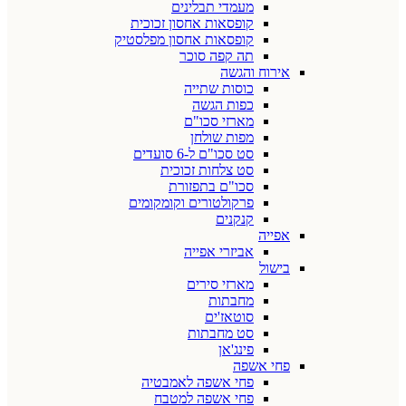
מעמדי תבלינים
קופסאות אחסון זכוכית
קופסאות אחסון מפלסטיק
תה קפה סוכר
אירוח והגשה
כוסות שתייה
כפות הגשה
מארזי סכו"ם
מפות שולחן
סט סכו"ם ל-6 סועדים
סט צלחות זכוכית
סכו"ם בתפזורת
פרקולטורים וקומקומים
קנקנים
אפייה
אביזרי אפייה
בישול
מארזי סירים
מחבתות
סוטאז'ים
סט מחבתות
פינג'אן
פחי אשפה
פחי אשפה לאמבטיה
פחי אשפה למטבח