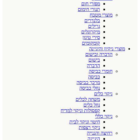
מפזרי חום
תנורי חימום
מוצרי מטבח
בלנדרים
גרילים
מיקרוגלים
סירי טיגון
קומקומים
מוצרי ניקיון והיגיינה
הדברה ובישום
בישום
הדברה
חומרי כביסה
כביסה
מרכך כביסה
נוזלי כביסה
ניקוי כלים
משחה לכלים
נוזל כלים
קפסולות וניקוי למדיח
ניקוי כללי
חיטוי וניקוי לבית
ניקוי רצפות
רחיצה והגנייה
היגיינה