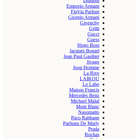
Dumont
Emporio Armani
FlaVia Parfum
Giorgio Armani
Givenchy
Gritti
Gucci
Guess
Hugo Boss
Jacques Bogart
Jean Paul Gaultier
Jivago
Joop Homme
La Rive
LAIKOU
Le Labo
Maison Francis
Mercedes Benz
Michael Malul
Mont Blanc
Nasomatto
Paco Rabbane
Parfums De Marly
Prada
Rochas