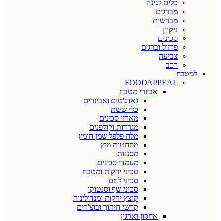
כלים לגינה
מברגים
מברשות
ניקיון
סכינים
פרזול וברגים
צביעה
רכב
למטבח
FOODAPPEAL
אביזרי מטבח
גאדג'טים ואביזרים
כלי ששת
מארזי סכינים
מגרדות וקולפנים
מלח פלפל שמן חומץ
מסחטות מיץ
מסננות
מעמדי סכינים
סכיני ירקות ומטבח
סכיני לחם
סכיני שף וסנטוקו
קוצץ ירקות ומנדולינות
קרשי חיתוך ובוצ'רים
אחסון וארגון