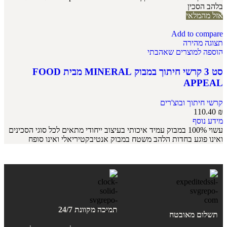
בלהב הסכין
אזל מהמלאי
Add to compare
תצוגה מהירה
הוספה למוצרים שאהבתי
סט 3 קרשי חיתוך במבוק MINERAL מבית FOOD
APPEAL
קרשי חיתוך ובוצ'רים
110.40
₪
מידע נוסף
עשוי 100% במבוק עמיד איכותי בעיצוב ייחודי מתאים לכל סוגי הסכינים
ואינו פוגע בחדות הלהב משטח במבוק אנטיבקטיריאלי ואינו סופח
תמיכה מקוונת 24/7
תשלום מאובטח