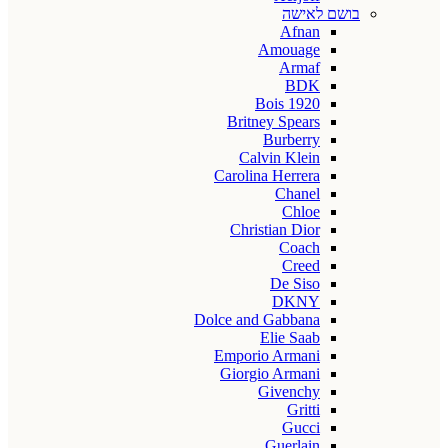
בושם לאישה
Afnan
Amouage
Armaf
BDK
Bois 1920
Britney Spears
Burberry
Calvin Klein
Carolina Herrera
Chanel
Chloe
Christian Dior
Coach
Creed
De Siso
DKNY
Dolce and Gabbana
Elie Saab
Emporio Armani
Giorgio Armani
Givenchy
Gritti
Gucci
Guerlain