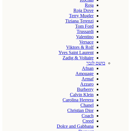
Roja
Roja Dove
Terry Mugler
Tiziana Terenzi
Tom Ford
Trussardi
Valentino
Versace
Viktors & Rolf
Yves Saint Laurent
Zadig & Voltaire
בושם לגבר
Afnan
Amouage
Armaf
Azzaro
Burberry
Calvin Klein
Carolina Herrera
Chanel
Christian Dior
Coach
Creed
Dolce and Gabbana