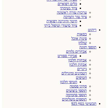
כלים רפואיים
ציוד נשימתי
ערכות עזרה ראשונה
ציוד עזר ותמיכה
חיטוי והיגיינה רפואית
ציוד סיעודי וטיפול ביתי
ריהוט
כסאות
פינות אוכל
שולחן
תוספי תזונה
אביזרים נלווים
אביזרי ספורט
אבקות חלבון
אבקת חלבון
גיינרים
ויטמינים ומינרלים
חטיפים
חטיפי חלבון
סקיני פסטה
תוספי ביצועים
תוספי פחמימה
תוספים משלימים
תכשיטי כסף 925