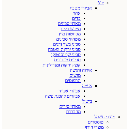
Y.c
אביזרי מטבח
אחר
כדים
מארזי סכינים
מייבש כלים
מסחטות מיץ
משחיזי סכינים
סכיני בשר ודגים
סכיני ירקות ומטבח
סכיני שף וסנטוקו
סכינים מיחודים
קוצץ ירקות ומנדולינות
אירוח והגשה
מגשים
תרמוסים
אפייה
אביזרי אפייה
אביזרים להכנת פיצה
בישול
מארזי סירים
מחבתות
מוצרי חשמל
טוסטרים
מוצרי חורף