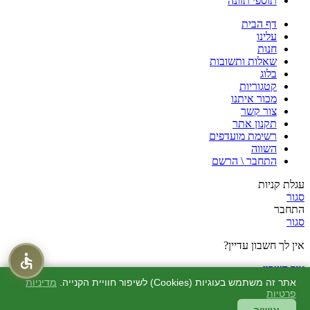
תוספי תזונה
דף הבית
עלינו
חנות
שאלות ותשובות
בלוג
קטגוריות
מכור איתנו
צור קשר
תקנון אתר
רשימת מועדפים
השווה
התחבר \ הרשם
עגלת קניות
סגור
התחבר
סגור
אין לך חשבון עדיין?
צור חשבון
חנות
אתר זה משתמש בעוגיות (Cookies) לשיפור חוויית הקנייה.
מדיניות
פרטיות
מוצרים שאהבתי
0
סל קניות