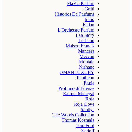
FlaVia Parfum
Gritti
Histories De Parfums
Initio
Kilian
L'Orchetsre Parfum
Lab Story
Le Labo
Maison Francis
Mancera
Meccan
Montale
Nishane
OMANLUXURY
Pantheon
Prada
Profumo di Firenze
Ramon Monegal
Roja
Roja Dove
Santlys
The Woods Collection
Thomas Kosmala
Tom Ford
Xerjoff