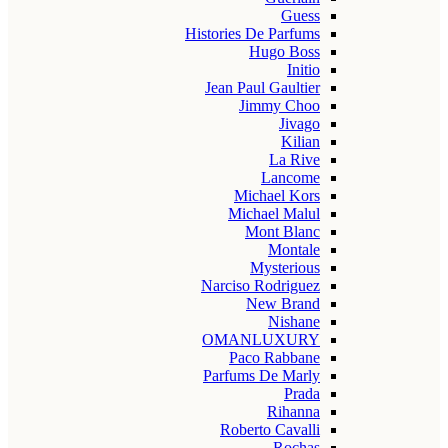
Guess
Histories De Parfums
Hugo Boss
Initio
Jean Paul Gaultier
Jimmy Choo
Jivago
Kilian
La Rive
Lancome
Michael Kors
Michael Malul
Mont Blanc
Montale
Mysterious
Narciso Rodriguez
New Brand
Nishane
OMANLUXURY
Paco Rabbane
Parfums De Marly
Prada
Rihanna
Roberto Cavalli
Rochas