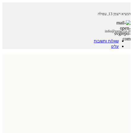
הנשיא ויצמן 13, עפולה
info@zeraf.co.il
שאלות ותשובות
עלינו