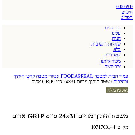
0.00
₪
0
חיפוש
תפריט
דף הבית
עלינו
חנות
שאלות ותשובות
בלוג
קטגוריות
מכור איתנו
צור קשר
תקנון אתר
עמוד הבית
למטבח
FOODAPPEAL
אביזרי מטבח
קרשי חיתוך
ובוצ'רים
משטח חיתוך מדיום 31×24 ס"מ GRIP אדום
אזל מהמלאי
משטח חיתוך מדיום 31×24 ס"מ GRIP אדום
מק"ט:
1071703144