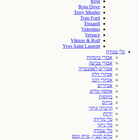
Roja
Roja Dove
Terry Mugler
Tom Ford
Trusardi
Valentino
Versace
Viktors & Rolf
Yves Saint Laurent
כלי עבודה
אבזרי ביטחות
אבזרי צביעה
אבזרים לאמבטייה
אביזרי דלת
אביזרי רכב
אביזרים
אחסון וכלים
בוקסות
ברזים
הדברה וניקוי
ידיות
כלי מדידה
כלי ניקוי
כלי עבודה
כלים לבניין, טייח וגבס