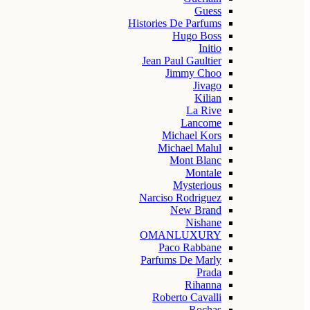
Guess
Histories De Parfums
Hugo Boss
Initio
Jean Paul Gaultier
Jimmy Choo
Jivago
Kilian
La Rive
Lancome
Michael Kors
Michael Malul
Mont Blanc
Montale
Mysterious
Narciso Rodriguez
New Brand
Nishane
OMANLUXURY
Paco Rabbane
Parfums De Marly
Prada
Rihanna
Roberto Cavalli
Rochas