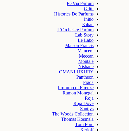
FlaVia Parfum
Gritti
Histories De Parfums
Initio
Kilian
L'Orchetsre Parfum
Lab Story
Le Labo
Maison Francis
Mancera
Meccan
Montale
Nishane
OMANLUXURY
Pantheon
Prada
Profumo di Firenze
Ramon Monegal
Roja
Roja Dove
Santlys
The Woods Collection
Thomas Kosmala
Tom Ford
Xerjoff