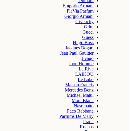
Dumont
Emporio Armani
FlaVia Parfum
Giorgio Armani
Givenchy
Gritti
Gucci
Guess
Hugo Boss
Jacques Bogart
Jean Paul Gaultier
Jivago
Joop Homme
La Rive
LAIKOU
Le Labo
Maison Francis
Mercedes Benz
Michael Malul
Mont Blanc
Nasomatto
Paco Rabbane
Parfums De Marly
Prada
Rochas