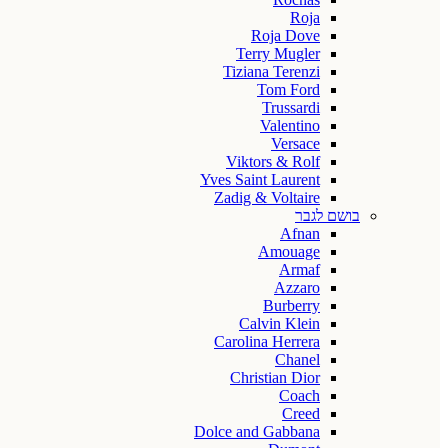
Roja
Roja Dove
Terry Mugler
Tiziana Terenzi
Tom Ford
Trussardi
Valentino
Versace
Viktors & Rolf
Yves Saint Laurent
Zadig & Voltaire
בושם לגבר
Afnan
Amouage
Armaf
Azzaro
Burberry
Calvin Klein
Carolina Herrera
Chanel
Christian Dior
Coach
Creed
Dolce and Gabbana