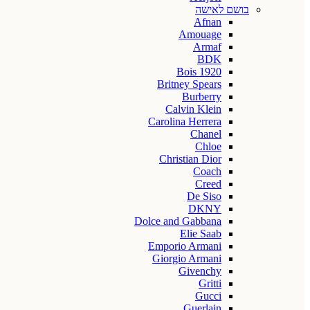
בושם לאישה
Afnan
Amouage
Armaf
BDK
Bois 1920
Britney Spears
Burberry
Calvin Klein
Carolina Herrera
Chanel
Chloe
Christian Dior
Coach
Creed
De Siso
DKNY
Dolce and Gabbana
Elie Saab
Emporio Armani
Giorgio Armani
Givenchy
Gritti
Gucci
Guerlain