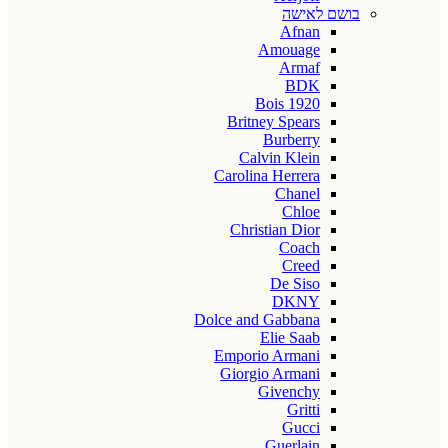
בושם לאישה
Afnan
Amouage
Armaf
BDK
Bois 1920
Britney Spears
Burberry
Calvin Klein
Carolina Herrera
Chanel
Chloe
Christian Dior
Coach
Creed
De Siso
DKNY
Dolce and Gabbana
Elie Saab
Emporio Armani
Giorgio Armani
Givenchy
Gritti
Gucci
Guerlain