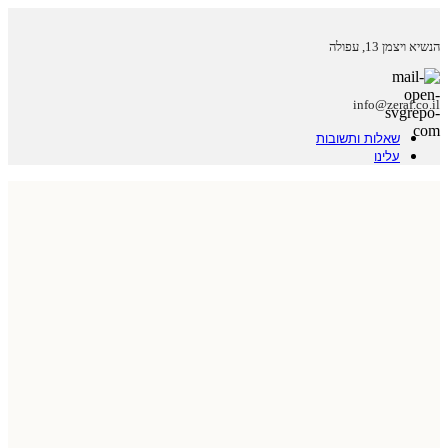
הנשיא ויצמן 13, עפולה
info@zeraf.co.il
שאלות ותשובות
עלינו