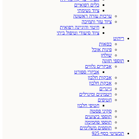
כלים רפואיים
ציוד נשימתי
ערכות עזרה ראשונה
ציוד עזר ותמיכה
חיטוי והיגיינה רפואית
ציוד סיעודי וטיפול ביתי
ריהוט
כסאות
פינות אוכל
שולחן
תוספי תזונה
אביזרים נלווים
אביזרי ספורט
אבקות חלבון
אבקת חלבון
גיינרים
ויטמינים ומינרלים
חטיפים
חטיפי חלבון
סקיני פסטה
תוספי ביצועים
תוספי פחמימה
תוספים משלימים
תכשיטי כסף 925