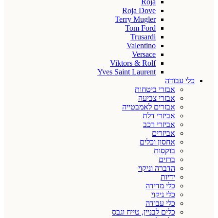
Roja
Roja Dove
Terry Mugler
Tom Ford
Trusardi
Valentino
Versace
Viktors & Rolf
Yves Saint Laurent
כלי עבודה
אבזרי ביטחות
אבזרי צביעה
אבזרים לאמבטייה
אביזרי דלת
אביזרי רכב
אביזרים
אחסון וכלים
בוקסות
ברזים
הדברה וניקוי
ידיות
כלי מדידה
כלי ניקוי
כלי עבודה
כלים לבניין, טייח וגבס