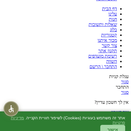
דף הבית
עלינו
חנות
שאלות ותשובות
בלוג
קטגוריות
מכור איתנו
צור קשר
תקנון אתר
רשימת מועדפים
השווה
התחבר \ הרשם
עגלת קניות
סגור
התחבר
סגור
אין לך חשבון עדיין?
צור חשבון
חנות
אתר זה משתמש בעוגיות (Cookies) לשיפור חוויית הקנייה.
מדיניות
פרטיות
מוצרים שאהבתי
0
סל קניות
אישור