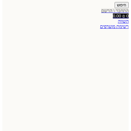
חיפוש
התחבר \ הרשם
0.00
₪
0
השווה
רשימת מועדפים