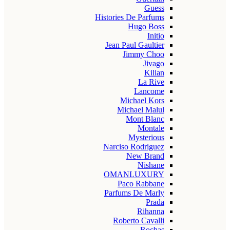
Guess
Histories De Parfums
Hugo Boss
Initio
Jean Paul Gaultier
Jimmy Choo
Jivago
Kilian
La Rive
Lancome
Michael Kors
Michael Malul
Mont Blanc
Montale
Mysterious
Narciso Rodriguez
New Brand
Nishane
OMANLUXURY
Paco Rabbane
Parfums De Marly
Prada
Rihanna
Roberto Cavalli
Rochas