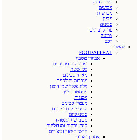
כלים לגינה
מברגים
מברשות
ניקיון
סכינים
פרזול וברגים
צביעה
רכב
למטבח
FOODAPPEAL
אביזרי מטבח
גאדג'טים ואביזרים
כלי ששת
מארזי סכינים
מגרדות וקולפנים
מלח פלפל שמן חומץ
מסחטות מיץ
מסננות
מעמדי סכינים
סכיני ירקות ומטבח
סכיני לחם
סכיני שף וסנטוקו
קוצץ ירקות ומנדולינות
קרשי חיתוך ובוצ'רים
אחסון וארגון