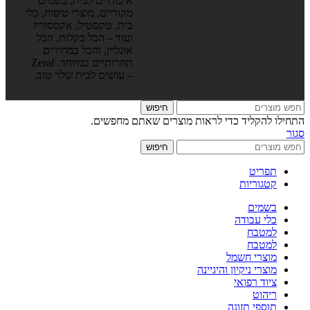
איכותיים לבית, בשמים
מקוריים, מוצרי טיפוח, כלי
בית, טקסטיל, אקססוריז
ועוד – הכל בקלות, הכל
אונליין, והכל במחירים
תחרותיים במיוחד. Zeraf
– עושים לבית שלך טוב.
חיפוש
התחילו להקליד כדי לראות מוצרים שאתם מחפשים.
סגור
חיפוש
תפריט
קטגוריות
בשמים
כלי עבודה
למטבח
למטבח
מוצרי חשמל
מוצרי ניקיון והיגיינה
ציוד רפואי
ריהוט
תוספי תזונה