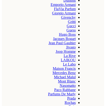
Dumont
Emporio Armani
FlaVia Parfum
Giorgio Armani
Givenchy
Gritti
Gucci
Guess
Hugo Boss
Jacques Bogart
Jean Paul Gaultier
Jivago
Joop Homme
La Rive
LAIKOU
Le Labo
Maison Francis
Mercedes Benz
Michael Malul
Mont Blanc
Nasomatto
Paco Rabbane
Parfums De Marly
Prada
Rochas