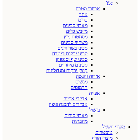
Y.c
אביזרי מטבח
אחר
כדים
מארזי סכינים
מייבש כלים
מסחטות מיץ
משחיזי סכינים
סכיני בשר ודגים
סכיני ירקות ומטבח
סכיני שף וסנטוקו
סכינים מיחודים
קוצץ ירקות ומנדולינות
אירוח והגשה
מגשים
תרמוסים
אפייה
אביזרי אפייה
אביזרים להכנת פיצה
בישול
מארזי סירים
מחבתות
מוצרי חשמל
טוסטרים
מוצרי חורף