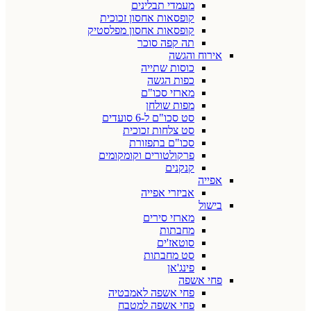
מעמדי תבלינים
קופסאות אחסון זכוכית
קופסאות אחסון מפלסטיק
תה קפה סוכר
אירוח והגשה
כוסות שתייה
כפות הגשה
מארזי סכו"ם
מפות שולחן
סט סכו"ם ל-6 סועדים
סט צלחות זכוכית
סכו"ם בתפזורת
פרקולטורים וקומקומים
קנקנים
אפייה
אביזרי אפייה
בישול
מארזי סירים
מחבתות
סוטאז'ים
סט מחבתות
פינג'אן
פחי אשפה
פחי אשפה לאמבטיה
פחי אשפה למטבח