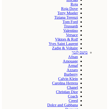
Roja
Roja Dove
Terry Mugler
Tiziana Terenzi
Tom Ford
Trussardi
Valentino
Versace
Viktors & Rolf
Yves Saint Laurent
Zadig & Voltaire
בושם לגבר
Afnan
Amouage
Armaf
Azzaro
Burberry
Calvin Klein
Carolina Herrera
Chanel
Christian Dior
Coach
Creed
Dolce and Gabbana