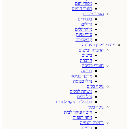
מפזרי חום
תנורי חימום
מוצרי מטבח
בלנדרים
גרילים
מיקרוגלים
סירי טיגון
קומקומים
מוצרי ניקיון והיגיינה
הדברה ובישום
בישום
הדברה
חומרי כביסה
כביסה
מרכך כביסה
נוזלי כביסה
ניקוי כלים
משחה לכלים
נוזל כלים
קפסולות וניקוי למדיח
ניקוי כללי
חיטוי וניקוי לבית
ניקוי רצפות
רחיצה והגנייה
היגיינה