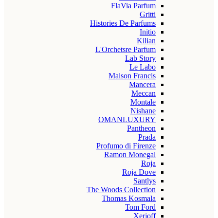
FlaVia Parfum
Gritti
Histories De Parfums
Initio
Kilian
L'Orchetsre Parfum
Lab Story
Le Labo
Maison Francis
Mancera
Meccan
Montale
Nishane
OMANLUXURY
Pantheon
Prada
Profumo di Firenze
Ramon Monegal
Roja
Roja Dove
Santlys
The Woods Collection
Thomas Kosmala
Tom Ford
Xerjoff