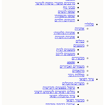
מרככים ומוצרי טיפוח לשיער
סבוני גוף
שמפו לנשים
שמפו משפחתי
תינוקים וילדים
סלולרי
אוזניות
אוזניות בלוטות׳
אוזניות חוטיות
כבלים
מטענים
מטענים לבית
מטענים לרכב
מכשירים
apple
מעמדים ואביזרים
מתאמים
סוללות גיבוי
ציוד רפואי
מוצרים מתכלים
טיפול בפצעים וחבישות
נוזלים רפואיים לשימוש חיצוני
ציוד מתכלה רפואי
מכשור רפואי
אביזרי בדיקה ומדידה