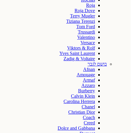
Roja
Roja Dove
Terry Mugler
Tiziana Terenzi
Tom Ford
Trussardi
Valentino
Versace
Viktors & Rolf
Yves Saint Laurent
Zadig & Voltaire
בושם לגבר
Afnan
Amouage
Armaf
Azzaro
Burberry
Calvin Klein
Carolina Herrera
Chanel
Christian Dior
Coach
Creed
Dolce and Gabbana