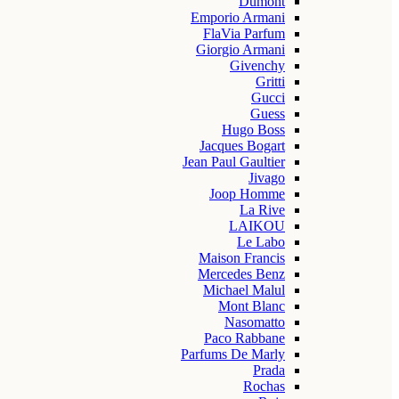
Dumont
Emporio Armani
FlaVia Parfum
Giorgio Armani
Givenchy
Gritti
Gucci
Guess
Hugo Boss
Jacques Bogart
Jean Paul Gaultier
Jivago
Joop Homme
La Rive
LAIKOU
Le Labo
Maison Francis
Mercedes Benz
Michael Malul
Mont Blanc
Nasomatto
Paco Rabbane
Parfums De Marly
Prada
Rochas