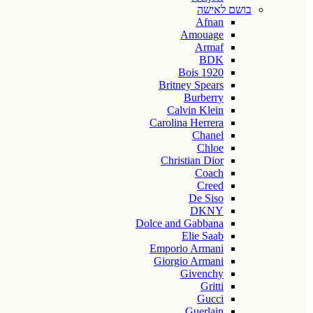
בושם לאישה
Afnan
Amouage
Armaf
BDK
Bois 1920
Britney Spears
Burberry
Calvin Klein
Carolina Herrera
Chanel
Chloe
Christian Dior
Coach
Creed
De Siso
DKNY
Dolce and Gabbana
Elie Saab
Emporio Armani
Giorgio Armani
Givenchy
Gritti
Gucci
Guerlain