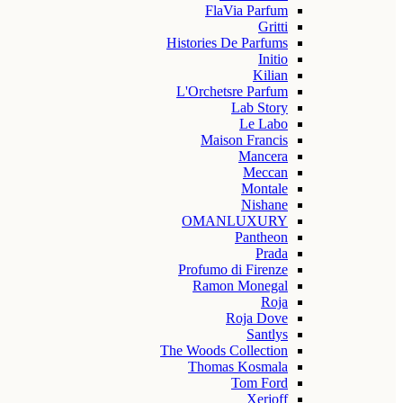
FlaVia Parfum
Gritti
Histories De Parfums
Initio
Kilian
L'Orchetsre Parfum
Lab Story
Le Labo
Maison Francis
Mancera
Meccan
Montale
Nishane
OMANLUXURY
Pantheon
Prada
Profumo di Firenze
Ramon Monegal
Roja
Roja Dove
Santlys
The Woods Collection
Thomas Kosmala
Tom Ford
Xerjoff