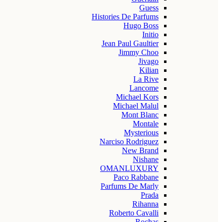
Guess
Histories De Parfums
Hugo Boss
Initio
Jean Paul Gaultier
Jimmy Choo
Jivago
Kilian
La Rive
Lancome
Michael Kors
Michael Malul
Mont Blanc
Montale
Mysterious
Narciso Rodriguez
New Brand
Nishane
OMANLUXURY
Paco Rabbane
Parfums De Marly
Prada
Rihanna
Roberto Cavalli
Rochas