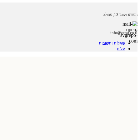
הנשיא ויצמן 13, עפולה
info@zeraf.co.il
שאלות ותשובות
עלינו