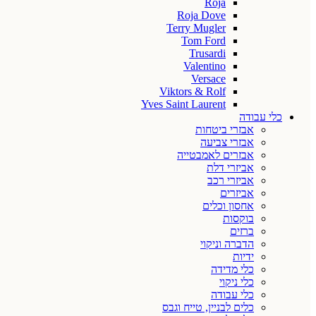
Roja
Roja Dove
Terry Mugler
Tom Ford
Trusardi
Valentino
Versace
Viktors & Rolf
Yves Saint Laurent
כלי עבודה
אבזרי ביטחות
אבזרי צביעה
אבזרים לאמבטייה
אביזרי דלת
אביזרי רכב
אביזרים
אחסון וכלים
בוקסות
ברזים
הדברה וניקוי
ידיות
כלי מדידה
כלי ניקוי
כלי עבודה
כלים לבניין, טייח וגבס