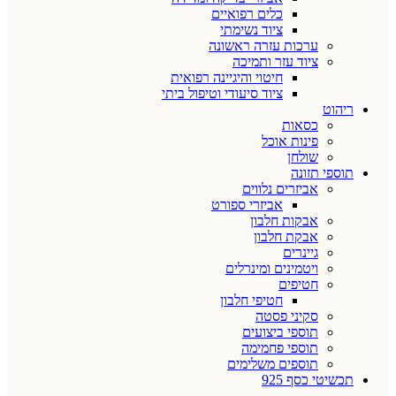
כלים רפואיים
ציוד נשימתי
ערכות עזרה ראשונה
ציוד עזר ותמיכה
חיטוי והיגיינה רפואית
ציוד סיעודי וטיפול ביתי
ריהוט
כסאות
פינות אוכל
שולחן
תוספי תזונה
אביזרים נלווים
אביזרי ספורט
אבקות חלבון
אבקת חלבון
גיינרים
ויטמינים ומינרלים
חטיפים
חטיפי חלבון
סקיני פסטה
תוספי ביצועים
תוספי פחמימה
תוספים משלימים
תכשיטי כסף 925