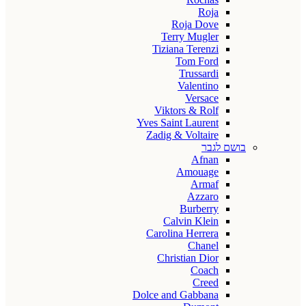
Roja
Roja Dove
Terry Mugler
Tiziana Terenzi
Tom Ford
Trussardi
Valentino
Versace
Viktors & Rolf
Yves Saint Laurent
Zadig & Voltaire
בושם לגבר
Afnan
Amouage
Armaf
Azzaro
Burberry
Calvin Klein
Carolina Herrera
Chanel
Christian Dior
Coach
Creed
Dolce and Gabbana