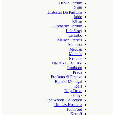
FlaVia Parfum
Gritti
Histories De Parfums
Initio
Kilian
L'Orchetsre Parfum
Lab Story
Le Labo
Maison Francis
Mancera
Meccan
Montale
Nishane
OMANLUXURY
Pantheon
Prada
Profumo di Firenze
Ramon Monegal
Roja
Roja Dove
Santlys
The Woods Collection
Thomas Kosmala
Tom Ford
Xerjoff