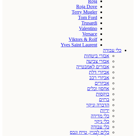
Roja
Roja Dove
Terry Mugler
Tom Ford
Trusardi
Valentino
Versace
Viktors & Rolf
Yves Saint Laurent
כלי עבודה
אבזרי ביטחות
אבזרי צביעה
אבזרים לאמבטייה
אביזרי דלת
אביזרי רכב
אביזרים
אחסון וכלים
בוקסות
ברזים
הדברה וניקוי
ידיות
כלי מדידה
כלי ניקוי
כלי עבודה
כלים לבניין, טייח וגבס