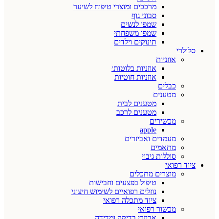
מרככים ומוצרי טיפוח לשיער
סבוני גוף
שמפו לנשים
שמפו משפחתי
תינוקים וילדים
סלולרי
אוזניות
אוזניות בלוטות׳
אוזניות חוטיות
כבלים
מטענים
מטענים לבית
מטענים לרכב
מכשירים
apple
מעמדים ואביזרים
מתאמים
סוללות גיבוי
ציוד רפואי
מוצרים מתכלים
טיפול בפצעים וחבישות
נוזלים רפואיים לשימוש חיצוני
ציוד מתכלה רפואי
מכשור רפואי
אביזרי בדיקה ומדידה