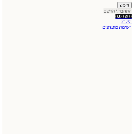
חיפוש
התחבר \ הרשם
0.00
₪
0
השווה
רשימת מועדפים