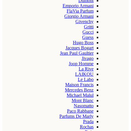
Dumont
Emporio Armani
FlaVia Parfum
Giorgio Armani
Givenchy
Gritti
Gucci
Guess
Hugo Boss
Jacques Bogart
Jean Paul Gaultier
Jivago
Joop Homme
La Rive
LAIKOU
Le Labo
Maison Francis
Mercedes Benz
Michael Malul
Mont Blanc
Nasomatto
Paco Rabbane
Parfums De Marly
Prada
Rochas