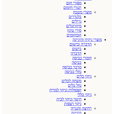
מפזרי חום
תנורי חימום
מוצרי מטבח
בלנדרים
גרילים
מיקרוגלים
סירי טיגון
קומקומים
מוצרי ניקיון והיגיינה
הדברה ובישום
בישום
הדברה
חומרי כביסה
כביסה
מרכך כביסה
נוזלי כביסה
ניקוי כלים
משחה לכלים
נוזל כלים
קפסולות וניקוי למדיח
ניקוי כללי
חיטוי וניקוי לבית
ניקוי רצפות
רחיצה והגנייה
היגיינה