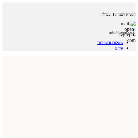
הנשיא ויצמן 13, עפולה
info@zeraf.co.il
שאלות ותשובות
עלינו