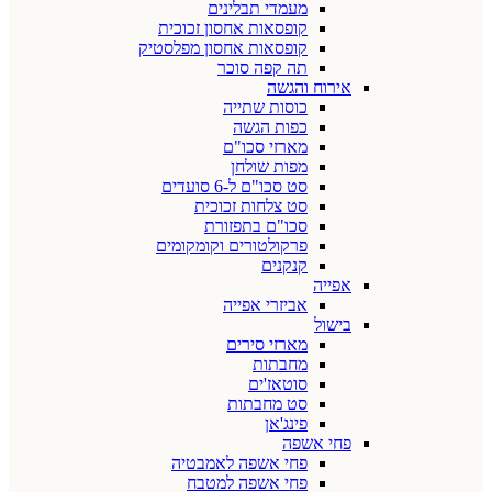
מעמדי תבלינים
קופסאות אחסון זכוכית
קופסאות אחסון מפלסטיק
תה קפה סוכר
אירוח והגשה
כוסות שתייה
כפות הגשה
מארזי סכו"ם
מפות שולחן
סט סכו"ם ל-6 סועדים
סט צלחות זכוכית
סכו"ם בתפזורת
פרקולטורים וקומקומים
קנקנים
אפייה
אביזרי אפייה
בישול
מארזי סירים
מחבתות
סוטאז'ים
סט מחבתות
פינג'אן
פחי אשפה
פחי אשפה לאמבטיה
פחי אשפה למטבח