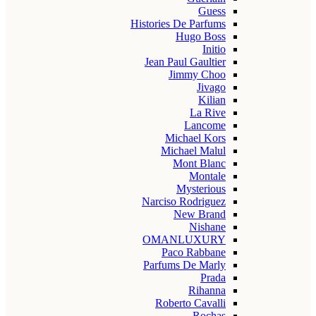
Guess
Histories De Parfums
Hugo Boss
Initio
Jean Paul Gaultier
Jimmy Choo
Jivago
Kilian
La Rive
Lancome
Michael Kors
Michael Malul
Mont Blanc
Montale
Mysterious
Narciso Rodriguez
New Brand
Nishane
OMANLUXURY
Paco Rabbane
Parfums De Marly
Prada
Rihanna
Roberto Cavalli
Rochas