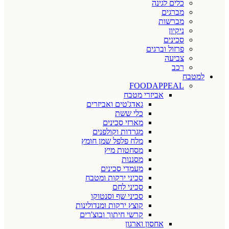
כלים לגינה
מברגים
מברשות
ניקיון
סכינים
פרזול וברגים
צביעה
רכב
למטבח
FOODAPPEAL
אביזרי מטבח
גאדג'טים ואביזרים
כלי ששת
מארזי סכינים
מגרדות וקולפנים
מלח פלפל שמן חומץ
מסחטות מיץ
מסננות
מעמדי סכינים
סכיני ירקות ומטבח
סכיני לחם
סכיני שף וסנטוקו
קוצץ ירקות ומנדולינות
קרשי חיתוך ובוצ'רים
אחסון וארגון