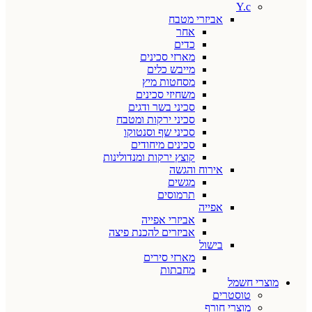
Y.c
אביזרי מטבח
אחר
כדים
מארזי סכינים
מייבש כלים
מסחטות מיץ
משחיזי סכינים
סכיני בשר ודגים
סכיני ירקות ומטבח
סכיני שף וסנטוקו
סכינים מיחודים
קוצץ ירקות ומנדולינות
אירוח והגשה
מגשים
תרמוסים
אפייה
אביזרי אפייה
אביזרים להכנת פיצה
בישול
מארזי סירים
מחבתות
מוצרי חשמל
טוסטרים
מוצרי חורף