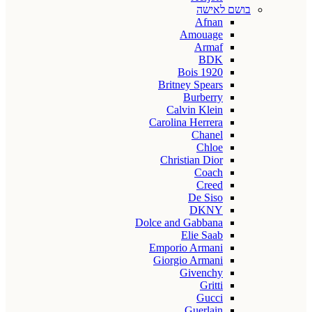
בושם לאישה
Afnan
Amouage
Armaf
BDK
Bois 1920
Britney Spears
Burberry
Calvin Klein
Carolina Herrera
Chanel
Chloe
Christian Dior
Coach
Creed
De Siso
DKNY
Dolce and Gabbana
Elie Saab
Emporio Armani
Giorgio Armani
Givenchy
Gritti
Gucci
Guerlain