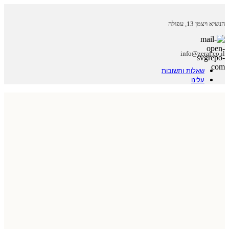
הנשיא ויצמן 13, עפולה
info@zeraf.co.il
שאלות ותשובות
עלינו