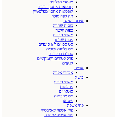
מעמדי תבלינים
קופסאות אחסון זכוכית
קופסאות אחסון מפלסטיק
תה קפה סוכר
אירוח והגשה
כוסות שתייה
כפות הגשה
מארזי סכו"ם
מפות שולחן
סט סכו"ם ל-6 סועדים
סט צלחות זכוכית
סכו"ם בתפזורת
פרקולטורים וקומקומים
קנקנים
אפייה
אביזרי אפייה
בישול
מארזי סירים
מחבתות
סוטאז'ים
סט מחבתות
פינג'אן
פחי אשפה
פחי אשפה לאמבטיה
פחי אשפה למטבח