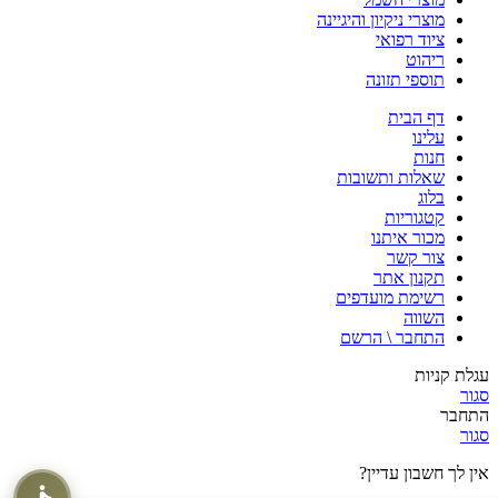
מוצרי ניקיון והיגיינה
ציוד רפואי
ריהוט
תוספי תזונה
דף הבית
עלינו
חנות
שאלות ותשובות
בלוג
קטגוריות
מכור איתנו
צור קשר
תקנון אתר
רשימת מועדפים
השווה
התחבר \ הרשם
עגלת קניות
סגור
התחבר
סגור
אין לך חשבון עדיין?