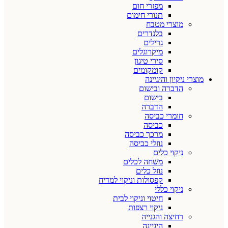
מפזרי חום
תנורי חימום
מוצרי מטבח
בלנדרים
גרילים
מיקרוגלים
סירי טיגון
קומקומים
מוצרי ניקיון והיגיינה
הדברה ובישום
בישום
הדברה
חומרי כביסה
כביסה
מרכך כביסה
נוזלי כביסה
ניקוי כלים
משחה לכלים
נוזל כלים
קפסולות וניקוי למדיח
ניקוי כללי
חיטוי וניקוי לבית
ניקוי רצפות
רחיצה והגנייה
היגיינה