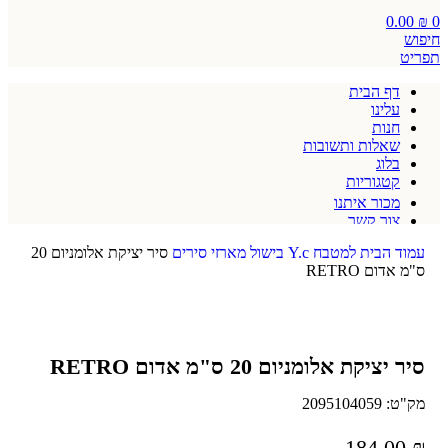
0.00
₪
0
חיפוש
תפריט
דף הבית
עלינו
חנות
שאלות ותשובות
בלוג
קטגוריות
מכור איתנו
צור קשר
תקנון אתר
עמוד הבית
למטבח
Y.c
בישול
מארזי סירים
סיר יציקת אלומניום 20
ס"מ אדום RETRO
סיר יציקת אלומניום 20 ס"מ אדום RETRO
מק"ט:
2095104059
184.00
₪