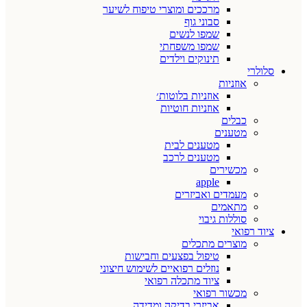
מרככים ומוצרי טיפוח לשיער
סבוני גוף
שמפו לנשים
שמפו משפחתי
תינוקים וילדים
סלולרי
אוזניות
אוזניות בלוטות׳
אוזניות חוטיות
כבלים
מטענים
מטענים לבית
מטענים לרכב
מכשירים
apple
מעמדים ואביזרים
מתאמים
סוללות גיבוי
ציוד רפואי
מוצרים מתכלים
טיפול בפצעים וחבישות
נוזלים רפואיים לשימוש חיצוני
ציוד מתכלה רפואי
מכשור רפואי
אביזרי בדיקה ומדידה