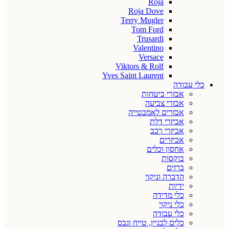
Roja
Roja Dove
Terry Mugler
Tom Ford
Trusardi
Valentino
Versace
Viktors & Rolf
Yves Saint Laurent
כלי עבודה
אבזרי ביטחות
אבזרי צביעה
אבזרים לאמבטייה
אביזרי דלת
אביזרי רכב
אביזרים
אחסון וכלים
בוקסות
ברזים
הדברה וניקוי
ידיות
כלי מדידה
כלי ניקוי
כלי עבודה
כלים לבניין, טייח וגבס