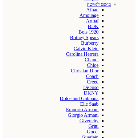
בושם לאישה
Afnan
Amouage
Armaf
BDK
Bois 1920
Britney Spears
Burberry
Calvin Klein
Carolina Herrera
Chanel
Chloe
Christian Dior
Coach
Creed
De Siso
DKNY
Dolce and Gabbana
Elie Saab
Emporio Armani
Giorgio Armani
Givenchy
Gritti
Gucci
Guerlain