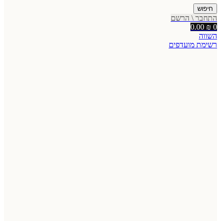
חיפוש
התחבר \ הרשם
0.00
₪
0
השווה
רשימת מועדפים