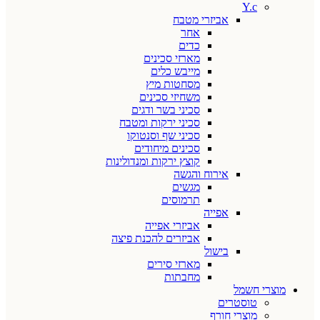
Y.c
אביזרי מטבח
אחר
כדים
מארזי סכינים
מייבש כלים
מסחטות מיץ
משחיזי סכינים
סכיני בשר ודגים
סכיני ירקות ומטבח
סכיני שף וסנטוקו
סכינים מיחודים
קוצץ ירקות ומנדולינות
אירוח והגשה
מגשים
תרמוסים
אפייה
אביזרי אפייה
אביזרים להכנת פיצה
בישול
מארזי סירים
מחבתות
מוצרי חשמל
טוסטרים
מוצרי חורף