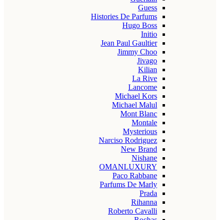
Guess
Histories De Parfums
Hugo Boss
Initio
Jean Paul Gaultier
Jimmy Choo
Jivago
Kilian
La Rive
Lancome
Michael Kors
Michael Malul
Mont Blanc
Montale
Mysterious
Narciso Rodriguez
New Brand
Nishane
OMANLUXURY
Paco Rabbane
Parfums De Marly
Prada
Rihanna
Roberto Cavalli
Rochas