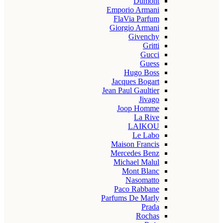
Dumont
Emporio Armani
FlaVia Parfum
Giorgio Armani
Givenchy
Gritti
Gucci
Guess
Hugo Boss
Jacques Bogart
Jean Paul Gaultier
Jivago
Joop Homme
La Rive
LAIKOU
Le Labo
Maison Francis
Mercedes Benz
Michael Malul
Mont Blanc
Nasomatto
Paco Rabbane
Parfums De Marly
Prada
Rochas