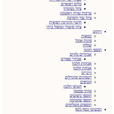
כלים רפואיים
ציוד נשימתי
ערכות עזרה ראשונה
ציוד עזר ותמיכה
חיטוי והיגיינה רפואית
ציוד סיעודי וטיפול ביתי
ריהוט
כסאות
פינות אוכל
שולחן
תוספי תזונה
אביזרים נלווים
אביזרי ספורט
אבקות חלבון
אבקת חלבון
גיינרים
ויטמינים ומינרלים
חטיפים
חטיפי חלבון
סקיני פסטה
תוספי ביצועים
תוספי פחמימה
תוספים משלימים
תכשיטי כסף 925