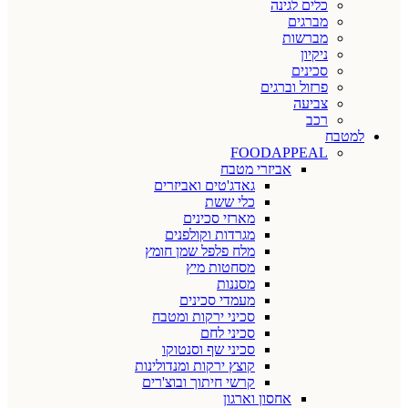
כלים לגינה
מברגים
מברשות
ניקיון
סכינים
פרזול וברגים
צביעה
רכב
למטבח
FOODAPPEAL
אביזרי מטבח
גאדג'טים ואביזרים
כלי ששת
מארזי סכינים
מגרדות וקולפנים
מלח פלפל שמן חומץ
מסחטות מיץ
מסננות
מעמדי סכינים
סכיני ירקות ומטבח
סכיני לחם
סכיני שף וסנטוקו
קוצץ ירקות ומנדולינות
קרשי חיתוך ובוצ'רים
אחסון וארגון