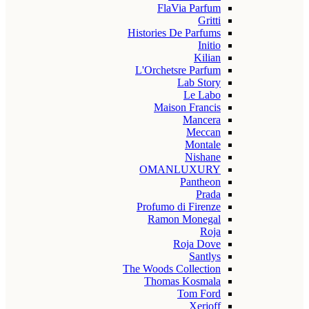
FlaVia Parfum
Gritti
Histories De Parfums
Initio
Kilian
L'Orchetsre Parfum
Lab Story
Le Labo
Maison Francis
Mancera
Meccan
Montale
Nishane
OMANLUXURY
Pantheon
Prada
Profumo di Firenze
Ramon Monegal
Roja
Roja Dove
Santlys
The Woods Collection
Thomas Kosmala
Tom Ford
Xerjoff