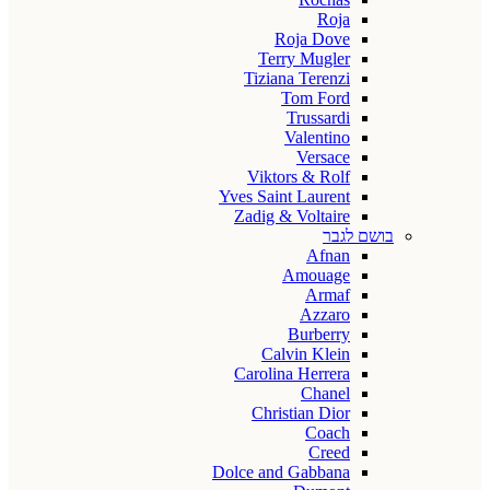
Roja
Roja Dove
Terry Mugler
Tiziana Terenzi
Tom Ford
Trussardi
Valentino
Versace
Viktors & Rolf
Yves Saint Laurent
Zadig & Voltaire
בושם לגבר
Afnan
Amouage
Armaf
Azzaro
Burberry
Calvin Klein
Carolina Herrera
Chanel
Christian Dior
Coach
Creed
Dolce and Gabbana