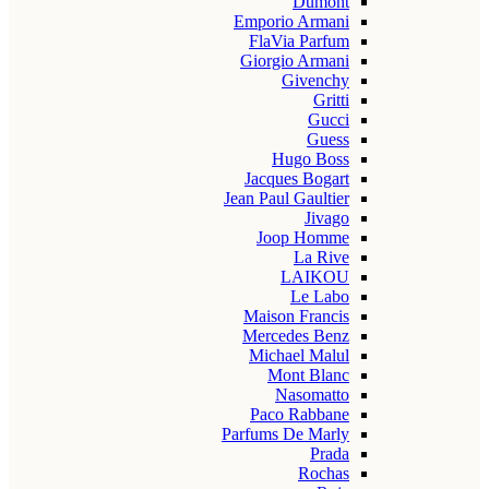
Dumont
Emporio Armani
FlaVia Parfum
Giorgio Armani
Givenchy
Gritti
Gucci
Guess
Hugo Boss
Jacques Bogart
Jean Paul Gaultier
Jivago
Joop Homme
La Rive
LAIKOU
Le Labo
Maison Francis
Mercedes Benz
Michael Malul
Mont Blanc
Nasomatto
Paco Rabbane
Parfums De Marly
Prada
Rochas