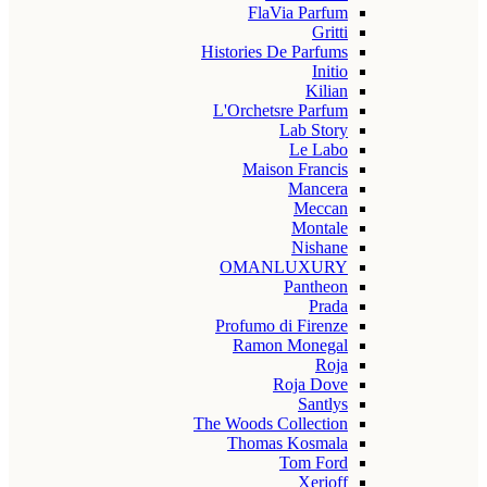
FlaVia Parfum
Gritti
Histories De Parfums
Initio
Kilian
L'Orchetsre Parfum
Lab Story
Le Labo
Maison Francis
Mancera
Meccan
Montale
Nishane
OMANLUXURY
Pantheon
Prada
Profumo di Firenze
Ramon Monegal
Roja
Roja Dove
Santlys
The Woods Collection
Thomas Kosmala
Tom Ford
Xerjoff