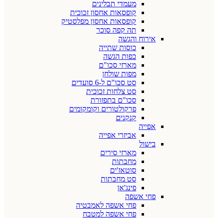
מעמדי תבלינים
קופסאות אחסון זכוכית
קופסאות אחסון מפלסטיק
תה קפה סוכר
אירוח והגשה
כוסות שתייה
כפות הגשה
מארזי סכו"ם
מפות שולחן
סט סכו"ם ל-6 סועדים
סט צלחות זכוכית
סכו"ם בתפזורת
פרקולטורים וקומקומים
קנקנים
אפייה
אביזרי אפייה
בישול
מארזי סירים
מחבתות
סוטאז'ים
סט מחבתות
פינג'אן
פחי אשפה
פחי אשפה לאמבטיה
פחי אשפה למטבח