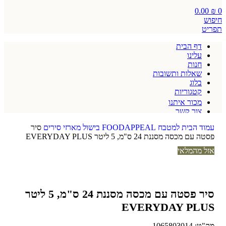
0.00
₪
0
חיפוש
תפריט
דף הבית
עלינו
חנות
שאלות ותשובות
בלוג
קטגוריות
מכור איתנו
צור קשר
תקנון אתר
עמוד הבית
למטבח
FOODAPPEAL
בישול
מארזי סירים
סיר
פסטה עם מכסה מסננת 24 ס"מ, 5 ליטר EVERYDAY PLUS
אזל מהמלאי
סיר פסטה עם מכסה מסננת 24 ס"מ, 5 ליטר
EVERYDAY PLUS
מק"ט:
1065803014