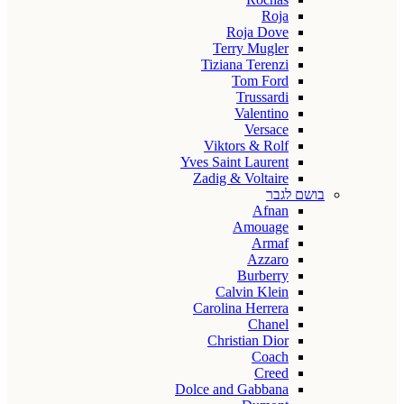
Roja
Roja Dove
Terry Mugler
Tiziana Terenzi
Tom Ford
Trussardi
Valentino
Versace
Viktors & Rolf
Yves Saint Laurent
Zadig & Voltaire
בושם לגבר
Afnan
Amouage
Armaf
Azzaro
Burberry
Calvin Klein
Carolina Herrera
Chanel
Christian Dior
Coach
Creed
Dolce and Gabbana