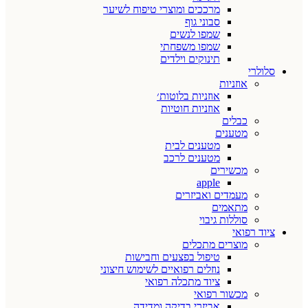
מרככים ומוצרי טיפוח לשיער
סבוני גוף
שמפו לנשים
שמפו משפחתי
תינוקים וילדים
סלולרי
אוזניות
אוזניות בלוטות׳
אוזניות חוטיות
כבלים
מטענים
מטענים לבית
מטענים לרכב
מכשירים
apple
מעמדים ואביזרים
מתאמים
סוללות גיבוי
ציוד רפואי
מוצרים מתכלים
טיפול בפצעים וחבישות
נוזלים רפואיים לשימוש חיצוני
ציוד מתכלה רפואי
מכשור רפואי
אביזרי בדיקה ומדידה