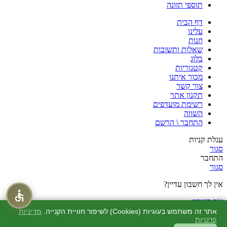
תוספי תזונה
דף הבית
עלינו
חנות
שאלות ותשובות
בלוג
קטגוריות
מכור איתנו
צור קשר
תקנון אתר
רשימת מועדפים
השווה
התחבר \ הרשם
עגלת קניות
סגור
התחבר
סגור
אין לך חשבון עדיין?
צור חשבון
חנות
אתר זה משתמש בעוגיות (Cookies) לשיפור חוויית הקנייה.
מדיניות
פרטיות
מוצרים שאהבתי