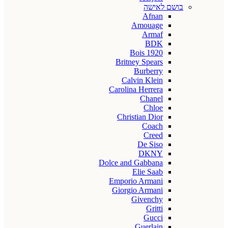
בושם לאישה
Afnan
Amouage
Armaf
BDK
Bois 1920
Britney Spears
Burberry
Calvin Klein
Carolina Herrera
Chanel
Chloe
Christian Dior
Coach
Creed
De Siso
DKNY
Dolce and Gabbana
Elie Saab
Emporio Armani
Giorgio Armani
Givenchy
Gritti
Gucci
Guerlain