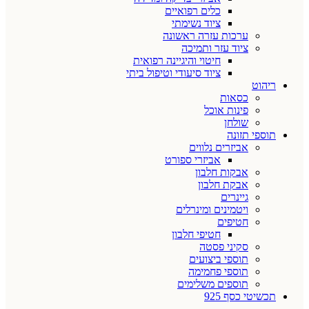
כלים רפואיים
ציוד נשימתי
ערכות עזרה ראשונה
ציוד עזר ותמיכה
חיטוי והיגיינה רפואית
ציוד סיעודי וטיפול ביתי
ריהוט
כסאות
פינות אוכל
שולחן
תוספי תזונה
אביזרים נלווים
אביזרי ספורט
אבקות חלבון
אבקת חלבון
גיינרים
ויטמינים ומינרלים
חטיפים
חטיפי חלבון
סקיני פסטה
תוספי ביצועים
תוספי פחמימה
תוספים משלימים
תכשיטי כסף 925