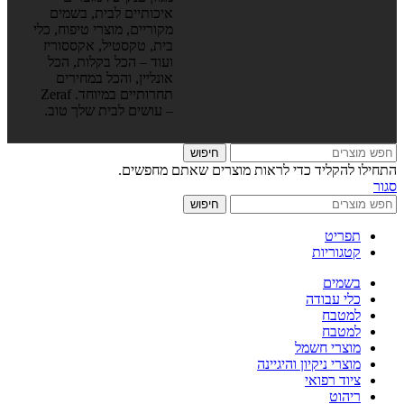
איכותיים לבית, בשמים
מקוריים, מוצרי טיפוח, כלי
בית, טקסטיל, אקססוריז
ועוד – הכל בקלות, הכל
אונליין, והכל במחירים
תחרותיים במיוחד. Zeraf
– עושים לבית שלך טוב.
חיפוש
התחילו להקליד כדי לראות מוצרים שאתם מחפשים.
סגור
חיפוש
תפריט
קטגוריות
בשמים
כלי עבודה
למטבח
למטבח
מוצרי חשמל
מוצרי ניקיון והיגיינה
ציוד רפואי
ריהוט