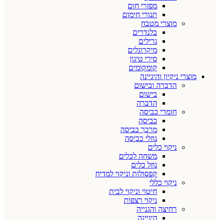
מפזרי חום
תנורי חימום
מוצרי מטבח
בלנדרים
גרילים
מיקרוגלים
סירי טיגון
קומקומים
מוצרי ניקיון והיגיינה
הדברה ובישום
בישום
הדברה
חומרי כביסה
כביסה
מרכך כביסה
נוזלי כביסה
ניקוי כלים
משחה לכלים
נוזל כלים
קפסולות וניקוי למדיח
ניקוי כללי
חיטוי וניקוי לבית
ניקוי רצפות
רחיצה והגנייה
היגיינה