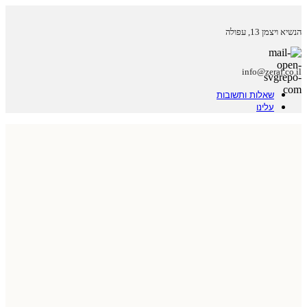
הנשיא ויצמן 13, עפולה
info@zeraf.co.il
שאלות ותשובות
עלינו