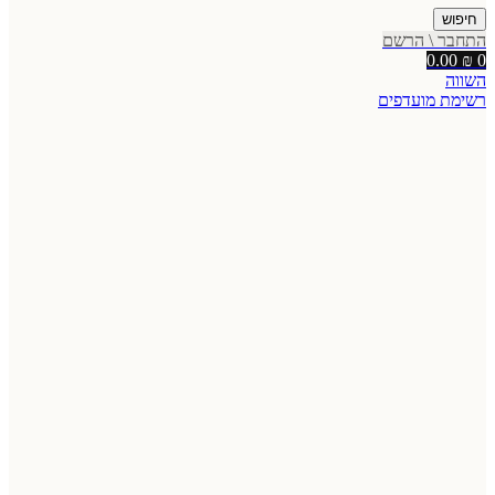
חיפוש
התחבר \ הרשם
0.00
₪
0
השווה
רשימת מועדפים