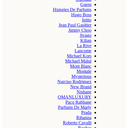
Guess
Histories De Parfums
Hugo Boss
Initio
Jean Paul Gaultier
Jimmy Choo
Jivago
Kilian
La Rive
Lancome
Michael Kors
Michael Malul
Mont Blanc
Montale
Mysterious
Narciso Rodriguez
New Brand
Nishane
OMANLUXURY
Paco Rabbane
Parfums De Marly
Prada
Rihanna
Roberto Cavalli
Rochas