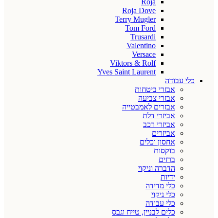
Roja
Roja Dove
Terry Mugler
Tom Ford
Trusardi
Valentino
Versace
Viktors & Rolf
Yves Saint Laurent
כלי עבודה
אבזרי ביטחות
אבזרי צביעה
אבזרים לאמבטייה
אביזרי דלת
אביזרי רכב
אביזרים
אחסון וכלים
בוקסות
ברזים
הדברה וניקוי
ידיות
כלי מדידה
כלי ניקוי
כלי עבודה
כלים לבניין, טייח וגבס