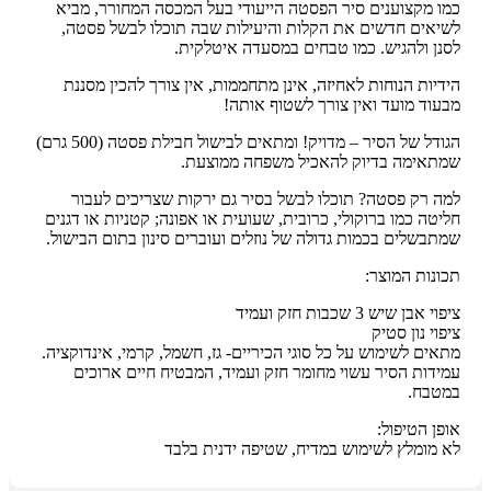
כמו מקצוענים סיר הפסטה הייעודי בעל המכסה המחורר, מביא
לשיאים חדשים את הקלות והיעילות שבה תוכלו לבשל פסטה,
לסנן ולהגיש. כמו טבחים במסעדה איטלקית.
הידיות הנוחות לאחיזה, אינן מתחממות, אין צורך להכין מסננת
מבעוד מועד ואין צורך לשטוף אותה!
הגודל של הסיר – מדויק! ומתאים לבישול חבילת פסטה (500 גרם)
שמתאימה בדיוק להאכיל משפחה ממוצעת.
למה רק פסטה? תוכלו לבשל בסיר גם ירקות שצריכים לעבור
חליטה כמו ברוקולי, כרובית, שעועית או אפונה; קטניות או דגנים
שמתבשלים בכמות גדולה של נוזלים ועוברים סינון בתום הבישול.
תכונות המוצר:
ציפוי אבן שיש 3 שכבות חזק ועמיד
ציפוי נון סטיק
מתאים לשימוש על כל סוגי הכיריים- גז, חשמל, קרמי, אינדוקציה.
עמידות הסיר עשוי מחומר חזק ועמיד, המבטיח חיים ארוכים
במטבח.
אופן הטיפול:
לא מומלץ לשימוש במדיח, שטיפה ידנית בלבד