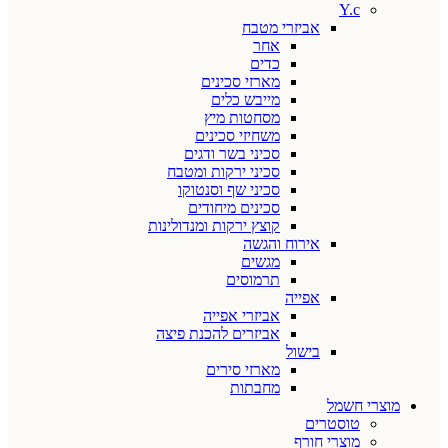
Y.c
אביזרי מטבח
אחר
כדים
מארזי סכינים
מייבש כלים
מסחטות מיץ
משחיזי סכינים
סכיני בשר ודגים
סכיני ירקות ומטבח
סכיני שף וסנטוקו
סכינים מיחודים
קוצץ ירקות ומנדולינות
אירוח והגשה
מגשים
תרמוסים
אפייה
אביזרי אפייה
אביזרים להכנת פיצה
בישול
מארזי סירים
מחבתות
מוצרי חשמל
טוסטרים
מוצרי חורף