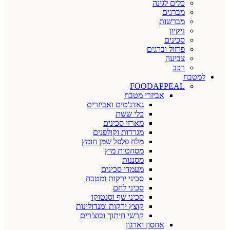
כלים לגינה
מברגים
מברשות
ניקיון
סכינים
פרזול וברגים
צביעה
רכב
למטבח
FOODAPPEAL
אביזרי מטבח
גאדג'טים ואביזרים
כלי ששת
מארזי סכינים
מגרדות וקולפנים
מלח פלפל שמן חומץ
מסחטות מיץ
מסננות
מעמדי סכינים
סכיני ירקות ומטבח
סכיני לחם
סכיני שף וסנטוקו
קוצץ ירקות ומנדולינות
קרשי חיתוך ובוצ'רים
אחסון וארגון