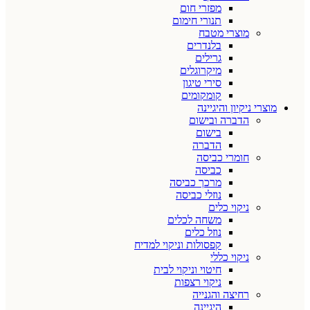
מפזרי חום
תנורי חימום
מוצרי מטבח
בלנדרים
גרילים
מיקרוגלים
סירי טיגון
קומקומים
מוצרי ניקיון והיגיינה
הדברה ובישום
בישום
הדברה
חומרי כביסה
כביסה
מרכך כביסה
נוזלי כביסה
ניקוי כלים
משחה לכלים
נוזל כלים
קפסולות וניקוי למדיח
ניקוי כללי
חיטוי וניקוי לבית
ניקוי רצפות
רחיצה והגנייה
היגיינה