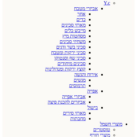
Y.c
אביזרי מטבח
אחר
כדים
מארזי סכינים
מייבש כלים
מסחטות מיץ
משחיזי סכינים
סכיני בשר ודגים
סכיני ירקות ומטבח
סכיני שף וסנטוקו
סכינים מיחודים
קוצץ ירקות ומנדולינות
אירוח והגשה
מגשים
תרמוסים
אפייה
אביזרי אפייה
אביזרים להכנת פיצה
בישול
מארזי סירים
מחבתות
מוצרי חשמל
טוסטרים
מוצרי חורף