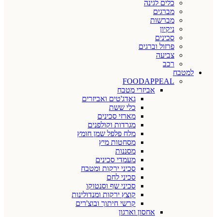
כלים לגינה
מברגים
מברשות
ניקיון
סכינים
פרזול וברגים
צביעה
רכב
למטבח
FOODAPPEAL
אביזרי מטבח
גאדג'טים ואביזרים
כלי ששת
מארזי סכינים
מגרדות וקולפנים
מלח פלפל שמן חומץ
מסחטות מיץ
מסננות
מעמדי סכינים
סכיני ירקות ומטבח
סכיני לחם
סכיני שף וסנטוקו
קוצץ ירקות ומנדולינות
קרשי חיתוך ובוצ'רים
אחסון וארגון