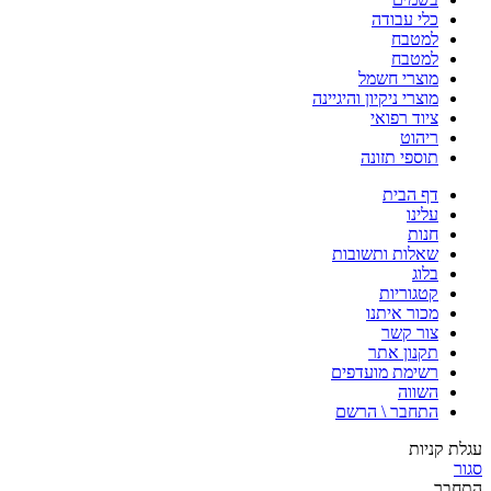
כלי עבודה
למטבח
למטבח
מוצרי חשמל
מוצרי ניקיון והיגיינה
ציוד רפואי
ריהוט
תוספי תזונה
דף הבית
עלינו
חנות
שאלות ותשובות
בלוג
קטגוריות
מכור איתנו
צור קשר
תקנון אתר
רשימת מועדפים
השווה
התחבר \ הרשם
עגלת קניות
סגור
התחבר