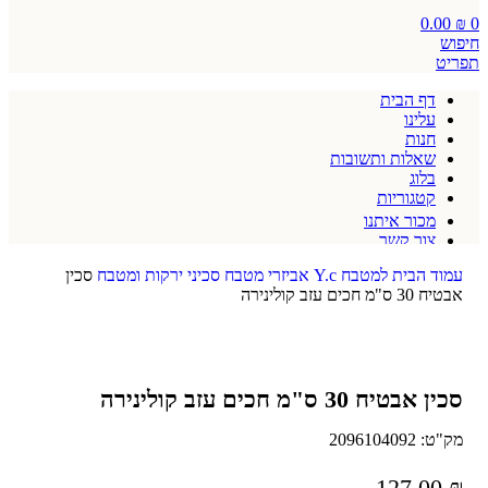
0.00
₪
0
חיפוש
תפריט
דף הבית
עלינו
חנות
שאלות ותשובות
בלוג
קטגוריות
מכור איתנו
צור קשר
תקנון אתר
עמוד הבית
למטבח
Y.c
אביזרי מטבח
סכיני ירקות ומטבח
סכין
אבטיח 30 ס"מ חכים עזב קולינירה
סכין אבטיח 30 ס"מ חכים עזב קולינירה
מק"ט:
2096104092
127.00
₪