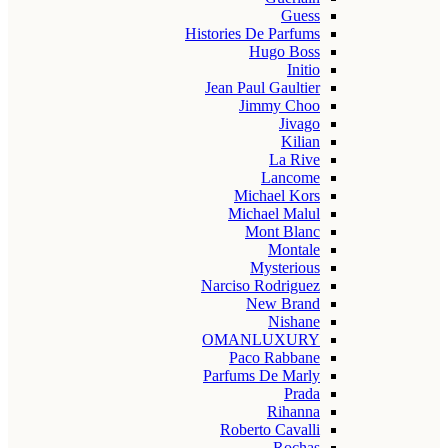
Guess
Histories De Parfums
Hugo Boss
Initio
Jean Paul Gaultier
Jimmy Choo
Jivago
Kilian
La Rive
Lancome
Michael Kors
Michael Malul
Mont Blanc
Montale
Mysterious
Narciso Rodriguez
New Brand
Nishane
OMANLUXURY
Paco Rabbane
Parfums De Marly
Prada
Rihanna
Roberto Cavalli
Rochas