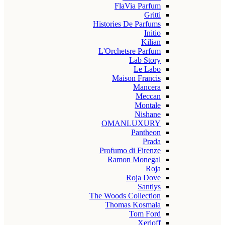
FlaVia Parfum
Gritti
Histories De Parfums
Initio
Kilian
L'Orchetsre Parfum
Lab Story
Le Labo
Maison Francis
Mancera
Meccan
Montale
Nishane
OMANLUXURY
Pantheon
Prada
Profumo di Firenze
Ramon Monegal
Roja
Roja Dove
Santlys
The Woods Collection
Thomas Kosmala
Tom Ford
Xerjoff