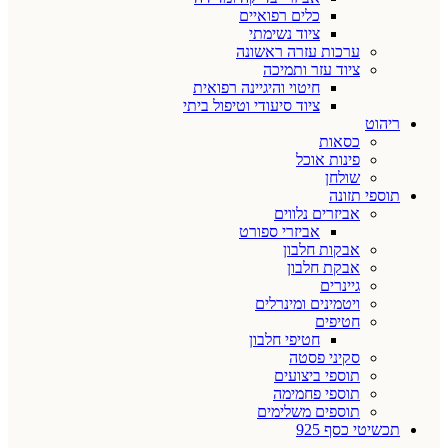
כלים רפואיים
ציוד נשימתי
ערכות עזרה ראשונה
ציוד עזר ותמיכה
חיטוי והיגיינה רפואית
ציוד סיעודי וטיפול ביתי
ריהוט
כסאות
פינות אוכל
שולחן
תוספי תזונה
אביזרים נלווים
אביזרי ספורט
אבקות חלבון
אבקת חלבון
גיינרים
ויטמינים ומינרלים
חטיפים
חטיפי חלבון
סקיני פסטה
תוספי ביצועים
תוספי פחמימה
תוספים משלימים
תכשיטי כסף 925