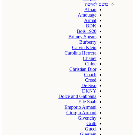
בושם לאישה
Afnan
Amouage
Armaf
BDK
Bois 1920
Britney Spears
Burberry
Calvin Klein
Carolina Herrera
Chanel
Chloe
Christian Dior
Coach
Creed
De Siso
DKNY
Dolce and Gabbana
Elie Saab
Emporio Armani
Giorgio Armani
Givenchy
Gritti
Gucci
Guerlain