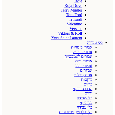
Roja
Roja Dove
Terry Mugler
Tom Ford
Trusardi
Valentino
Versace
Viktors & Rolf
Yves Saint Laurent
כלי עבודה
אבזרי ביטחות
אבזרי צביעה
אבזרים לאמבטייה
אביזרי דלת
אביזרי רכב
אביזרים
אחסון וכלים
בוקסות
ברזים
הדברה וניקוי
ידיות
כלי מדידה
כלי ניקוי
כלי עבודה
כלים לבניין, טייח וגבס