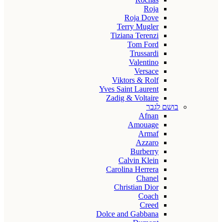
Roja
Roja Dove
Terry Mugler
Tiziana Terenzi
Tom Ford
Trussardi
Valentino
Versace
Viktors & Rolf
Yves Saint Laurent
Zadig & Voltaire
בושם לגבר
Afnan
Amouage
Armaf
Azzaro
Burberry
Calvin Klein
Carolina Herrera
Chanel
Christian Dior
Coach
Creed
Dolce and Gabbana