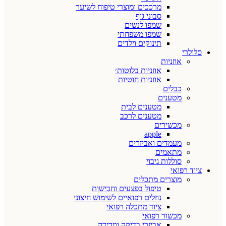
מרככים ומוצרי טיפוח לשיער
סבוני גוף
שמפו לנשים
שמפו משפחתי
תינוקים וילדים
סלולרי
אוזניות
אוזניות בלוטות׳
אוזניות חוטיות
כבלים
מטענים
מטענים לבית
מטענים לרכב
מכשירים
apple
מעמדים ואביזרים
מתאמים
סוללות גיבוי
ציוד רפואי
מוצרים מתכלים
טיפול בפצעים וחבישות
נוזלים רפואיים לשימוש חיצוני
ציוד מתכלה רפואי
מכשור רפואי
אביזרי בדיקה ומדידה