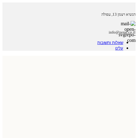
הנשיא ויצמן 13, עפולה
info@zeraf.co.il
שאלות ותשובות
עלינו