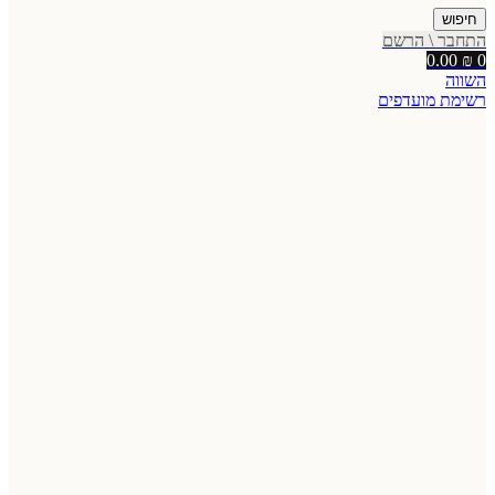
חיפוש
התחבר \ הרשם
0.00
₪
0
השווה
רשימת מועדפים