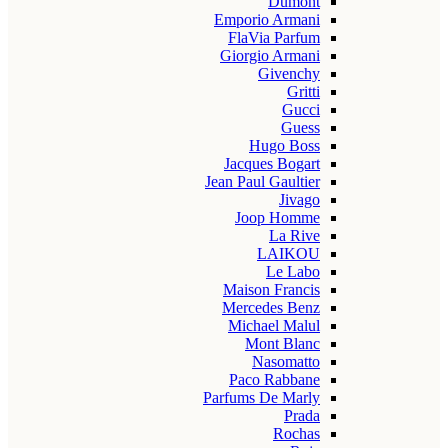
Dumont
Emporio Armani
FlaVia Parfum
Giorgio Armani
Givenchy
Gritti
Gucci
Guess
Hugo Boss
Jacques Bogart
Jean Paul Gaultier
Jivago
Joop Homme
La Rive
LAIKOU
Le Labo
Maison Francis
Mercedes Benz
Michael Malul
Mont Blanc
Nasomatto
Paco Rabbane
Parfums De Marly
Prada
Rochas