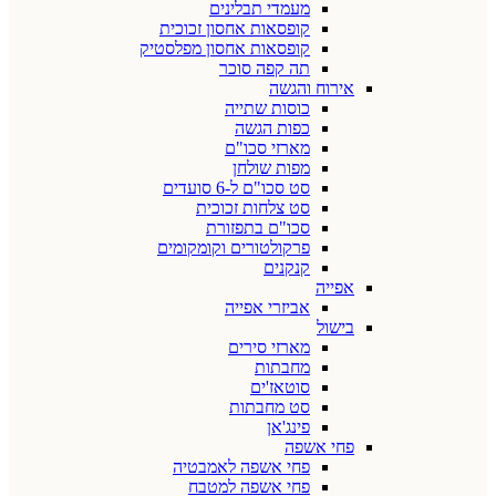
מעמדי תבלינים
קופסאות אחסון זכוכית
קופסאות אחסון מפלסטיק
תה קפה סוכר
אירוח והגשה
כוסות שתייה
כפות הגשה
מארזי סכו"ם
מפות שולחן
סט סכו"ם ל-6 סועדים
סט צלחות זכוכית
סכו"ם בתפזורת
פרקולטורים וקומקומים
קנקנים
אפייה
אביזרי אפייה
בישול
מארזי סירים
מחבתות
סוטאז'ים
סט מחבתות
פינג'אן
פחי אשפה
פחי אשפה לאמבטיה
פחי אשפה למטבח