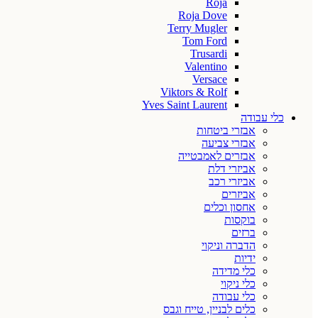
Roja
Roja Dove
Terry Mugler
Tom Ford
Trusardi
Valentino
Versace
Viktors & Rolf
Yves Saint Laurent
כלי עבודה
אבזרי ביטחות
אבזרי צביעה
אבזרים לאמבטייה
אביזרי דלת
אביזרי רכב
אביזרים
אחסון וכלים
בוקסות
ברזים
הדברה וניקוי
ידיות
כלי מדידה
כלי ניקוי
כלי עבודה
כלים לבניין, טייח וגבס