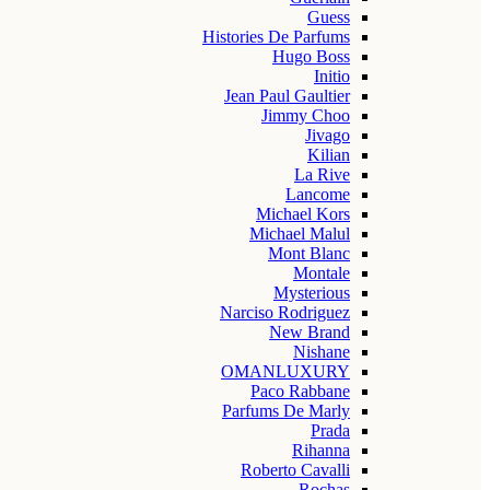
Guess
Histories De Parfums
Hugo Boss
Initio
Jean Paul Gaultier
Jimmy Choo
Jivago
Kilian
La Rive
Lancome
Michael Kors
Michael Malul
Mont Blanc
Montale
Mysterious
Narciso Rodriguez
New Brand
Nishane
OMANLUXURY
Paco Rabbane
Parfums De Marly
Prada
Rihanna
Roberto Cavalli
Rochas