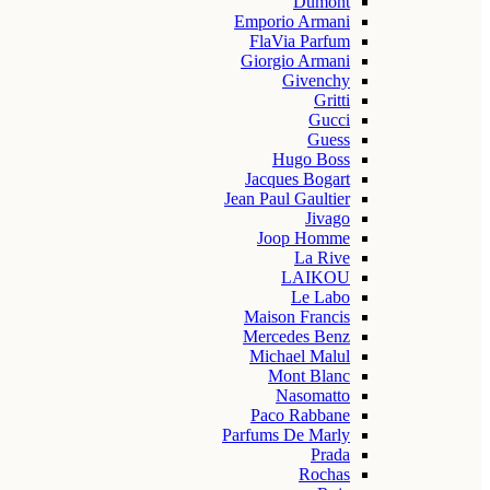
Dumont
Emporio Armani
FlaVia Parfum
Giorgio Armani
Givenchy
Gritti
Gucci
Guess
Hugo Boss
Jacques Bogart
Jean Paul Gaultier
Jivago
Joop Homme
La Rive
LAIKOU
Le Labo
Maison Francis
Mercedes Benz
Michael Malul
Mont Blanc
Nasomatto
Paco Rabbane
Parfums De Marly
Prada
Rochas