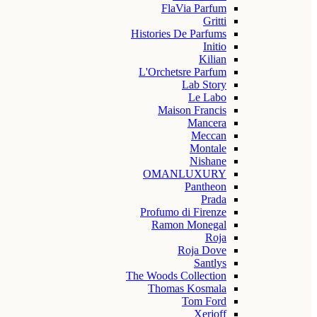
FlaVia Parfum
Gritti
Histories De Parfums
Initio
Kilian
L'Orchetsre Parfum
Lab Story
Le Labo
Maison Francis
Mancera
Meccan
Montale
Nishane
OMANLUXURY
Pantheon
Prada
Profumo di Firenze
Ramon Monegal
Roja
Roja Dove
Santlys
The Woods Collection
Thomas Kosmala
Tom Ford
Xerjoff