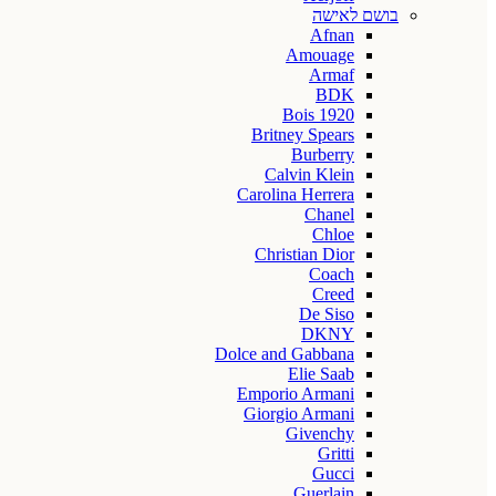
בושם לאישה
Afnan
Amouage
Armaf
BDK
Bois 1920
Britney Spears
Burberry
Calvin Klein
Carolina Herrera
Chanel
Chloe
Christian Dior
Coach
Creed
De Siso
DKNY
Dolce and Gabbana
Elie Saab
Emporio Armani
Giorgio Armani
Givenchy
Gritti
Gucci
Guerlain