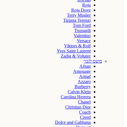
Roja
Roja Dove
Terry Mugler
Tiziana Terenzi
Tom Ford
Trussardi
Valentino
Versace
Viktors & Rolf
Yves Saint Laurent
Zadig & Voltaire
בושם לגבר
Afnan
Amouage
Armaf
Azzaro
Burberry
Calvin Klein
Carolina Herrera
Chanel
Christian Dior
Coach
Creed
Dolce and Gabbana