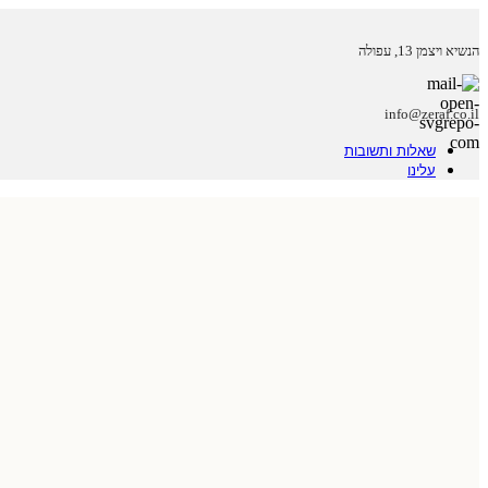
הנשיא ויצמן 13, עפולה
info@zeraf.co.il
שאלות ותשובות
עלינו