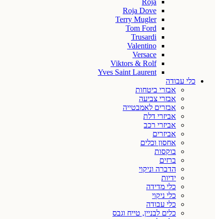
Roja
Roja Dove
Terry Mugler
Tom Ford
Trusardi
Valentino
Versace
Viktors & Rolf
Yves Saint Laurent
כלי עבודה
אבזרי ביטחות
אבזרי צביעה
אבזרים לאמבטייה
אביזרי דלת
אביזרי רכב
אביזרים
אחסון וכלים
בוקסות
ברזים
הדברה וניקוי
ידיות
כלי מדידה
כלי ניקוי
כלי עבודה
כלים לבניין, טייח וגבס