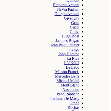
Dumont
Emporio Armani
FlaVia Parfum
Giorgio Armani
Givenchy
Gritti
Gucci
Guess
Hugo Boss
Jacques Bogart
Jean Paul Gaultier
Jivago
Joop Homme
La Rive
LAIKOU
Le Labo
Maison Francis
Mercedes Benz
Michael Malul
Mont Blanc
Nasomatto
Paco Rabbane
Parfums De Marly
Prada
Rochas