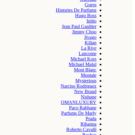
Guess
Histories De Parfums
Hugo Boss
Initio
Jean Paul Gaultier
Jimmy Choo
Jivago
Kilian
La Rive
Lancome
Michael Kors
Michael Malul
Mont Blanc
Montale
Mysterious
Narciso Rodriguez
New Brand
Nishane
OMANLUXURY
Paco Rabbane
Parfums De Marly
Prada
Rihanna
Roberto Cavalli
Rochas