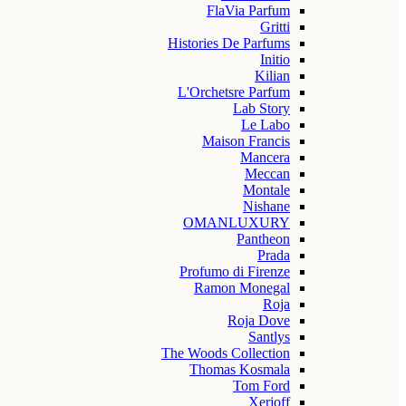
FlaVia Parfum
Gritti
Histories De Parfums
Initio
Kilian
L'Orchetsre Parfum
Lab Story
Le Labo
Maison Francis
Mancera
Meccan
Montale
Nishane
OMANLUXURY
Pantheon
Prada
Profumo di Firenze
Ramon Monegal
Roja
Roja Dove
Santlys
The Woods Collection
Thomas Kosmala
Tom Ford
Xerjoff