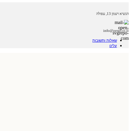
הנשיא ויצמן 13, עפולה
info@zeraf.co.il
שאלות ותשובות
עלינו