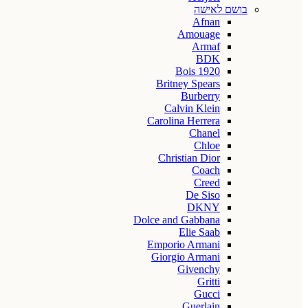
בושם לאישה
Afnan
Amouage
Armaf
BDK
Bois 1920
Britney Spears
Burberry
Calvin Klein
Carolina Herrera
Chanel
Chloe
Christian Dior
Coach
Creed
De Siso
DKNY
Dolce and Gabbana
Elie Saab
Emporio Armani
Giorgio Armani
Givenchy
Gritti
Gucci
Guerlain