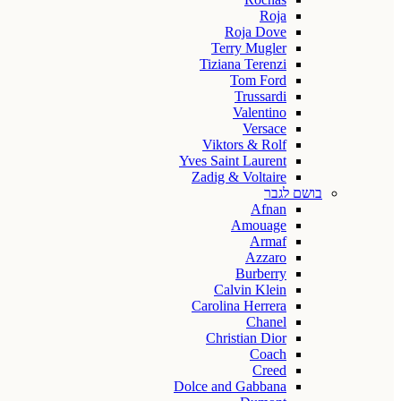
Roja
Roja Dove
Terry Mugler
Tiziana Terenzi
Tom Ford
Trussardi
Valentino
Versace
Viktors & Rolf
Yves Saint Laurent
Zadig & Voltaire
בושם לגבר
Afnan
Amouage
Armaf
Azzaro
Burberry
Calvin Klein
Carolina Herrera
Chanel
Christian Dior
Coach
Creed
Dolce and Gabbana