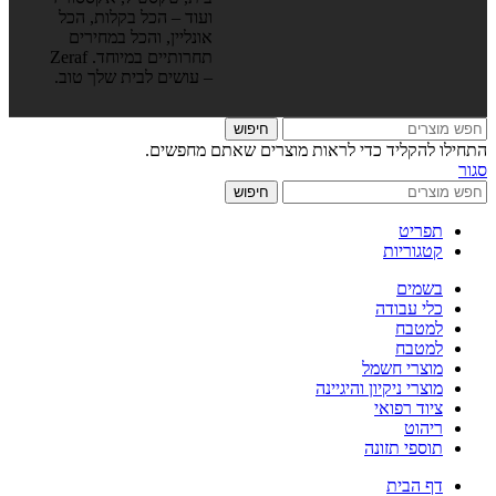
ועוד – הכל בקלות, הכל
אונליין, והכל במחירים
תחרותיים במיוחד. Zeraf
– עושים לבית שלך טוב.
חיפוש
התחילו להקליד כדי לראות מוצרים שאתם מחפשים.
סגור
חיפוש
תפריט
קטגוריות
בשמים
כלי עבודה
למטבח
למטבח
מוצרי חשמל
מוצרי ניקיון והיגיינה
ציוד רפואי
ריהוט
תוספי תזונה
דף הבית