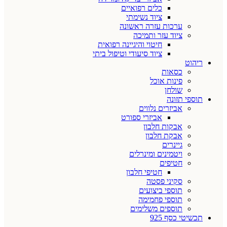
כלים רפואיים
ציוד נשימתי
ערכות עזרה ראשונה
ציוד עזר ותמיכה
חיטוי והיגיינה רפואית
ציוד סיעודי וטיפול ביתי
ריהוט
כסאות
פינות אוכל
שולחן
תוספי תזונה
אביזרים נלווים
אביזרי ספורט
אבקות חלבון
אבקת חלבון
גיינרים
ויטמינים ומינרלים
חטיפים
חטיפי חלבון
סקיני פסטה
תוספי ביצועים
תוספי פחמימה
תוספים משלימים
תכשיטי כסף 925