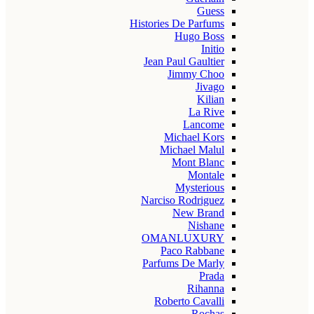
Guess
Histories De Parfums
Hugo Boss
Initio
Jean Paul Gaultier
Jimmy Choo
Jivago
Kilian
La Rive
Lancome
Michael Kors
Michael Malul
Mont Blanc
Montale
Mysterious
Narciso Rodriguez
New Brand
Nishane
OMANLUXURY
Paco Rabbane
Parfums De Marly
Prada
Rihanna
Roberto Cavalli
Rochas