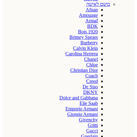
בושם לאישה
Afnan
Amouage
Armaf
BDK
Bois 1920
Britney Spears
Burberry
Calvin Klein
Carolina Herrera
Chanel
Chloe
Christian Dior
Coach
Creed
De Siso
DKNY
Dolce and Gabbana
Elie Saab
Emporio Armani
Giorgio Armani
Givenchy
Gritti
Gucci
Guerlain