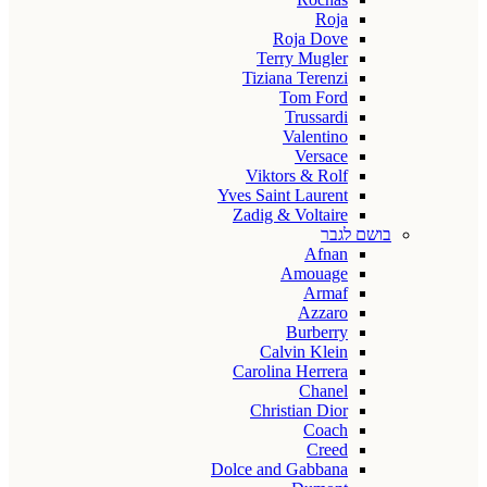
Roja
Roja Dove
Terry Mugler
Tiziana Terenzi
Tom Ford
Trussardi
Valentino
Versace
Viktors & Rolf
Yves Saint Laurent
Zadig & Voltaire
בושם לגבר
Afnan
Amouage
Armaf
Azzaro
Burberry
Calvin Klein
Carolina Herrera
Chanel
Christian Dior
Coach
Creed
Dolce and Gabbana