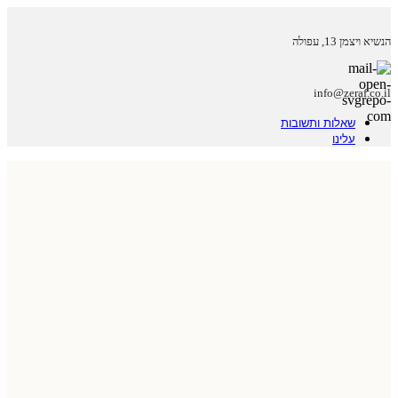
הנשיא ויצמן 13, עפולה
info@zeraf.co.il
שאלות ותשובות
עלינו