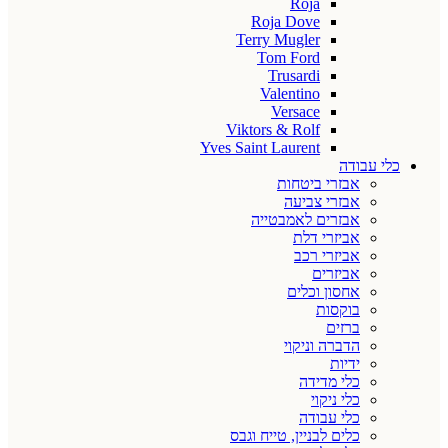
Roja
Roja Dove
Terry Mugler
Tom Ford
Trusardi
Valentino
Versace
Viktors & Rolf
Yves Saint Laurent
כלי עבודה
אבזרי ביטחות
אבזרי צביעה
אבזרים לאמבטייה
אביזרי דלת
אביזרי רכב
אביזרים
אחסון וכלים
בוקסות
ברזים
הדברה וניקוי
ידיות
כלי מדידה
כלי ניקוי
כלי עבודה
כלים לבניין, טייח וגבס