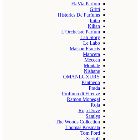
FlaVia Parfum
Gritti
Histories De Parfums
Initio
Kilian
L'Orchetsre Parfum
Lab Story
Le Labo
Maison Francis
Mancera
Meccan
Montale
Nishane
OMANLUXURY
Pantheon
Prada
Profumo di Firenze
Ramon Monegal
Roja
Roja Dove
Santlys
The Woods Collection
Thomas Kosmala
Tom Ford
Xerjoff