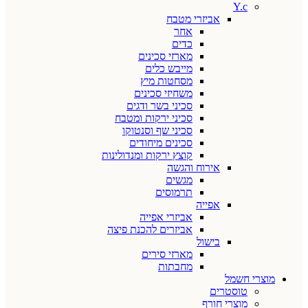
Y.c
אביזרי מטבח
אחר
כדים
מארזי סכינים
מייבש כלים
מסחטות מיץ
משחיזי סכינים
סכיני בשר ודגים
סכיני ירקות ומטבח
סכיני שף וסנטוקו
סכינים מיחודים
קוצץ ירקות ומנדולינות
אירוח והגשה
מגשים
תרמוסים
אפייה
אביזרי אפייה
אביזרים להכנת פיצה
בישול
מארזי סירים
מחבתות
מוצרי חשמל
טוסטרים
מוצרי חורף