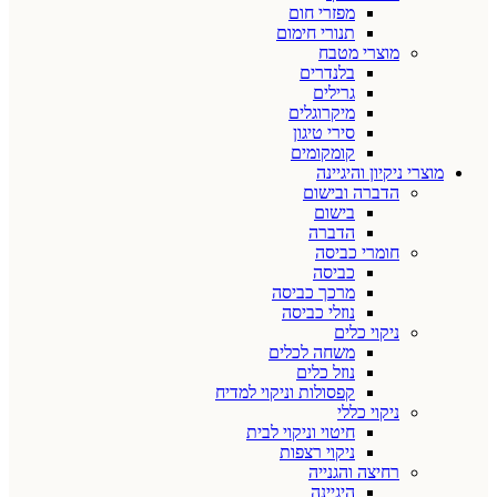
מפזרי חום
תנורי חימום
מוצרי מטבח
בלנדרים
גרילים
מיקרוגלים
סירי טיגון
קומקומים
מוצרי ניקיון והיגיינה
הדברה ובישום
בישום
הדברה
חומרי כביסה
כביסה
מרכך כביסה
נוזלי כביסה
ניקוי כלים
משחה לכלים
נוזל כלים
קפסולות וניקוי למדיח
ניקוי כללי
חיטוי וניקוי לבית
ניקוי רצפות
רחיצה והגנייה
היגיינה