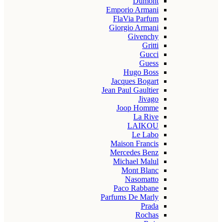
Dumont
Emporio Armani
FlaVia Parfum
Giorgio Armani
Givenchy
Gritti
Gucci
Guess
Hugo Boss
Jacques Bogart
Jean Paul Gaultier
Jivago
Joop Homme
La Rive
LAIKOU
Le Labo
Maison Francis
Mercedes Benz
Michael Malul
Mont Blanc
Nasomatto
Paco Rabbane
Parfums De Marly
Prada
Rochas