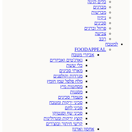
כלים לגינה
מברגים
מברשות
ניקיון
סכינים
פרזול וברגים
צביעה
רכב
למטבח
FOODAPPEAL
אביזרי מטבח
גאדג'טים ואביזרים
כלי ששת
מארזי סכינים
מגרדות וקולפנים
מלח פלפל שמן חומץ
מסחטות מיץ
מסננות
מעמדי סכינים
סכיני ירקות ומטבח
סכיני לחם
סכיני שף וסנטוקו
קוצץ ירקות ומנדולינות
קרשי חיתוך ובוצ'רים
אחסון וארגון