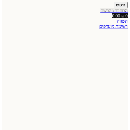
חיפוש
התחבר \ הרשם
0.00
₪
0
השווה
רשימת מועדפים