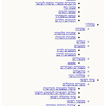
מרככים ומוצרי טיפוח לשיער
סבוני גוף
שמפו לנשים
שמפו משפחתי
תינוקים וילדים
סלולרי
אוזניות
אוזניות בלוטות׳
אוזניות חוטיות
כבלים
מטענים
מטענים לבית
מטענים לרכב
מכשירים
apple
מעמדים ואביזרים
מתאמים
סוללות גיבוי
ציוד רפואי
מוצרים מתכלים
טיפול בפצעים וחבישות
נוזלים רפואיים לשימוש חיצוני
ציוד מתכלה רפואי
מכשור רפואי
אביזרי בדיקה ומדידה