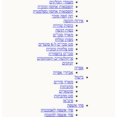
מעמדי תבלינים
קופסאות אחסון זכוכית
קופסאות אחסון מפלסטיק
תה קפה סוכר
אירוח והגשה
כוסות שתייה
כפות הגשה
מארזי סכו"ם
מפות שולחן
סט סכו"ם ל-6 סועדים
סט צלחות זכוכית
סכו"ם בתפזורת
פרקולטורים וקומקומים
קנקנים
אפייה
אביזרי אפייה
בישול
מארזי סירים
מחבתות
סוטאז'ים
סט מחבתות
פינג'אן
פחי אשפה
פחי אשפה לאמבטיה
פחי אשפה למטבח