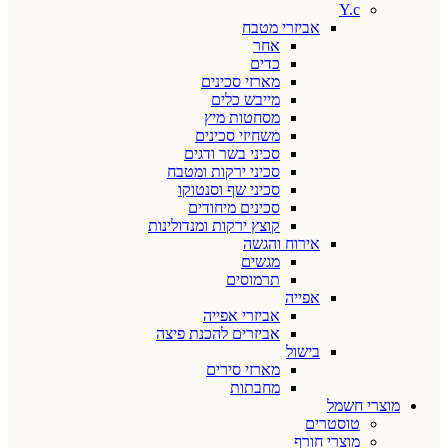
Y.c
אביזרי מטבח
אחר
כדים
מארזי סכינים
מייבש כלים
מסחטות מיץ
משחיזי סכינים
סכיני בשר ודגים
סכיני ירקות ומטבח
סכיני שף וסנטוקו
סכינים מיחודים
קוצץ ירקות ומנדולינות
אירוח והגשה
מגשים
תרמוסים
אפייה
אביזרי אפייה
אביזרים להכנת פיצה
בישול
מארזי סירים
מחבתות
מוצרי חשמל
טוסטרים
מוצרי חורף