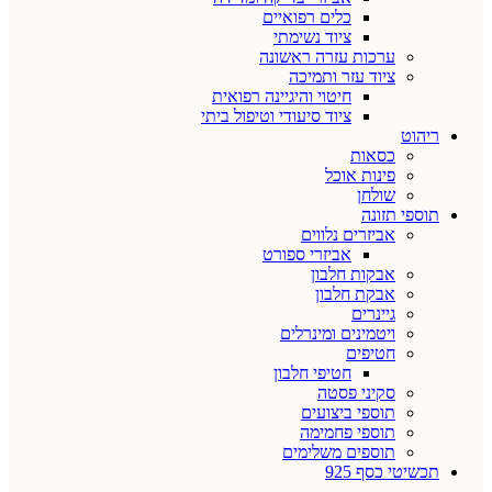
כלים רפואיים
ציוד נשימתי
ערכות עזרה ראשונה
ציוד עזר ותמיכה
חיטוי והיגיינה רפואית
ציוד סיעודי וטיפול ביתי
ריהוט
כסאות
פינות אוכל
שולחן
תוספי תזונה
אביזרים נלווים
אביזרי ספורט
אבקות חלבון
אבקת חלבון
גיינרים
ויטמינים ומינרלים
חטיפים
חטיפי חלבון
סקיני פסטה
תוספי ביצועים
תוספי פחמימה
תוספים משלימים
תכשיטי כסף 925