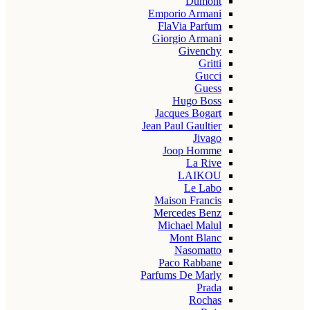
Dumont
Emporio Armani
FlaVia Parfum
Giorgio Armani
Givenchy
Gritti
Gucci
Guess
Hugo Boss
Jacques Bogart
Jean Paul Gaultier
Jivago
Joop Homme
La Rive
LAIKOU
Le Labo
Maison Francis
Mercedes Benz
Michael Malul
Mont Blanc
Nasomatto
Paco Rabbane
Parfums De Marly
Prada
Rochas