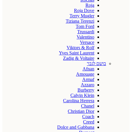
Roja
Roja Dove
Terry Mugler
Tiziana Terenzi
Tom Ford
Trussardi
Valentino
Versace
Viktors & Rolf
Yves Saint Laurent
Zadig & Voltaire
בושם לגבר
Afnan
Amouage
Armaf
Azzaro
Burberry
Calvin Klein
Carolina Herrera
Chanel
Christian Dior
Coach
Creed
Dolce and Gabbana