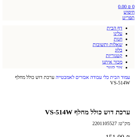
0.00
₪
0
חיפוש
תפריט
דף הבית
עלינו
חנות
שאלות ותשובות
בלוג
קטגוריות
מכור איתנו
צור קשר
תקנון אתר
עמוד הבית
כלי עבודה
אבזרים לאמבטייה
ערכת דוש כולל מחלף
VS-514W
ערכת דוש כולל מחלף VS-514W
מק"ט:
2201105527
151.00
₪