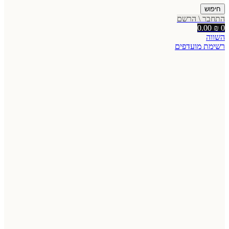
חיפוש
התחבר \ הרשם
0.00
₪
0
השווה
רשימת מועדפים