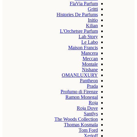
FlaVia Parfum
Gritti
Histories De Parfums
Initio
Kilian
L'Orchetsre Parfum
Lab Story
Le Labo
Maison Francis
Mancera
Meccan
Montale
Nishane
OMANLUXURY
Pantheon
Prada
Profumo di Firenze
Ramon Monegal
Roja
Roja Dove
Santlys
The Woods Collection
Thomas Kosmala
Tom Ford
Xerjoff