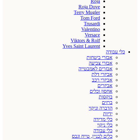
Roja
Roja Dove
Terry Mugler
Tom Ford
Trusardi
Valentino
Versace
Viktors & Rolf
Yves Saint Laurent
כלי עבודה
אבזרי ביטחות
אבזרי צביעה
אבזרים לאמבטייה
אביזרי דלת
אביזרי רכב
אביזרים
אחסון וכלים
בוקסות
ברזים
הדברה וניקוי
ידיות
כלי מדידה
כלי ניקוי
כלי עבודה
כלים לבניין, טייח וגבס