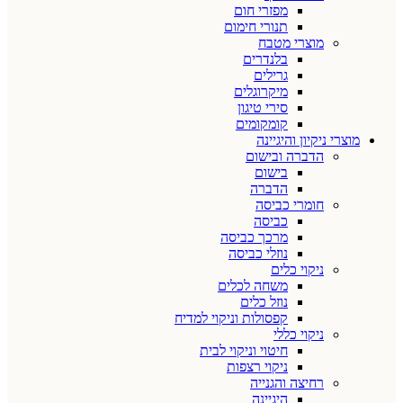
מפזרי חום
תנורי חימום
מוצרי מטבח
בלנדרים
גרילים
מיקרוגלים
סירי טיגון
קומקומים
מוצרי ניקיון והיגיינה
הדברה ובישום
בישום
הדברה
חומרי כביסה
כביסה
מרכך כביסה
נוזלי כביסה
ניקוי כלים
משחה לכלים
נוזל כלים
קפסולות וניקוי למדיח
ניקוי כללי
חיטוי וניקוי לבית
ניקוי רצפות
רחיצה והגנייה
היגיינה