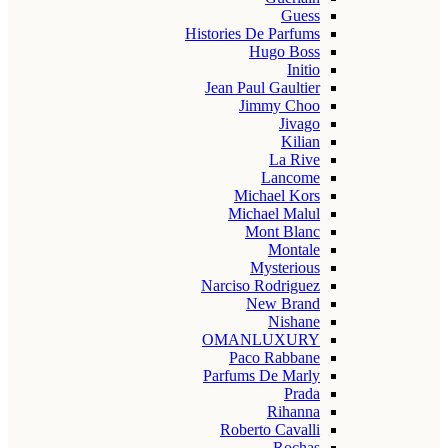
Guess
Histories De Parfums
Hugo Boss
Initio
Jean Paul Gaultier
Jimmy Choo
Jivago
Kilian
La Rive
Lancome
Michael Kors
Michael Malul
Mont Blanc
Montale
Mysterious
Narciso Rodriguez
New Brand
Nishane
OMANLUXURY
Paco Rabbane
Parfums De Marly
Prada
Rihanna
Roberto Cavalli
Rochas