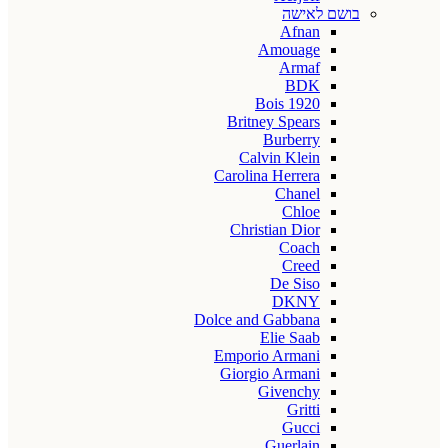
בושם לאישה
Afnan
Amouage
Armaf
BDK
Bois 1920
Britney Spears
Burberry
Calvin Klein
Carolina Herrera
Chanel
Chloe
Christian Dior
Coach
Creed
De Siso
DKNY
Dolce and Gabbana
Elie Saab
Emporio Armani
Giorgio Armani
Givenchy
Gritti
Gucci
Guerlain