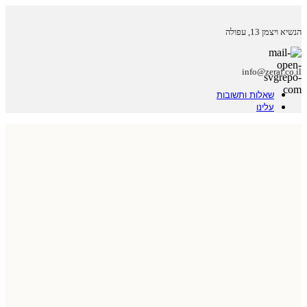
הנשיא ויצמן 13, עפולה
info@zeraf.co.il
שאלות ותשובות
עלינו