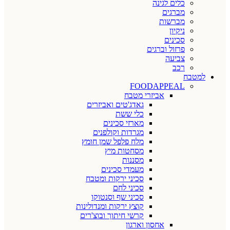
כלים לגינה
מברגים
מברשות
ניקיון
סכינים
פרזול וברגים
צביעה
רכב
למטבח
FOODAPPEAL
אביזרי מטבח
גאדג'טים ואביזרים
כלי ששת
מארזי סכינים
מגרדות וקולפנים
מלח פלפל שמן חומץ
מסחטות מיץ
מסננות
מעמדי סכינים
סכיני ירקות ומטבח
סכיני לחם
סכיני שף וסנטוקו
קוצץ ירקות ומנדולינות
קרשי חיתוך ובוצ'רים
אחסון וארגון