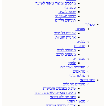
מרככים ומוצרי טיפוח לשיער
סבוני גוף
שמפו לנשים
שמפו משפחתי
תינוקים וילדים
סלולרי
אוזניות
אוזניות בלוטות׳
אוזניות חוטיות
כבלים
מטענים
מטענים לבית
מטענים לרכב
מכשירים
apple
מעמדים ואביזרים
מתאמים
סוללות גיבוי
ציוד רפואי
מוצרים מתכלים
טיפול בפצעים וחבישות
נוזלים רפואיים לשימוש חיצוני
ציוד מתכלה רפואי
מכשור רפואי
אביזרי בדיקה ומדידה