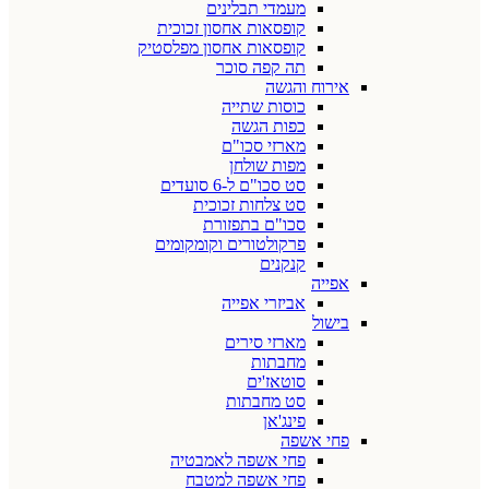
מעמדי תבלינים
קופסאות אחסון זכוכית
קופסאות אחסון מפלסטיק
תה קפה סוכר
אירוח והגשה
כוסות שתייה
כפות הגשה
מארזי סכו"ם
מפות שולחן
סט סכו"ם ל-6 סועדים
סט צלחות זכוכית
סכו"ם בתפזורת
פרקולטורים וקומקומים
קנקנים
אפייה
אביזרי אפייה
בישול
מארזי סירים
מחבתות
סוטאז'ים
סט מחבתות
פינג'אן
פחי אשפה
פחי אשפה לאמבטיה
פחי אשפה למטבח