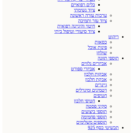
כלים רפואיים
ציוד נשימתי
ערכות עזרה ראשונה
ציוד עזר ותמיכה
חיטוי והיגיינה רפואית
ציוד סיעודי וטיפול ביתי
ריהוט
כסאות
פינות אוכל
שולחן
תוספי תזונה
אביזרים נלווים
אביזרי ספורט
אבקות חלבון
אבקת חלבון
גיינרים
ויטמינים ומינרלים
חטיפים
חטיפי חלבון
סקיני פסטה
תוספי ביצועים
תוספי פחמימה
תוספים משלימים
תכשיטי כסף 925