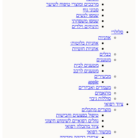
מרככים ומוצרי טיפוח לשיער
סבוני גוף
שמפו לנשים
שמפו משפחתי
תינוקים וילדים
סלולרי
אוזניות
אוזניות בלוטות׳
אוזניות חוטיות
כבלים
מטענים
מטענים לבית
מטענים לרכב
מכשירים
apple
מעמדים ואביזרים
מתאמים
סוללות גיבוי
ציוד רפואי
מוצרים מתכלים
טיפול בפצעים וחבישות
נוזלים רפואיים לשימוש חיצוני
ציוד מתכלה רפואי
מכשור רפואי
אביזרי בדיקה ומדידה