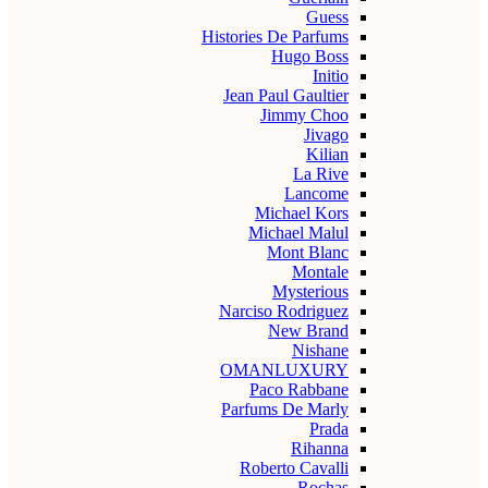
Guess
Histories De Parfums
Hugo Boss
Initio
Jean Paul Gaultier
Jimmy Choo
Jivago
Kilian
La Rive
Lancome
Michael Kors
Michael Malul
Mont Blanc
Montale
Mysterious
Narciso Rodriguez
New Brand
Nishane
OMANLUXURY
Paco Rabbane
Parfums De Marly
Prada
Rihanna
Roberto Cavalli
Rochas