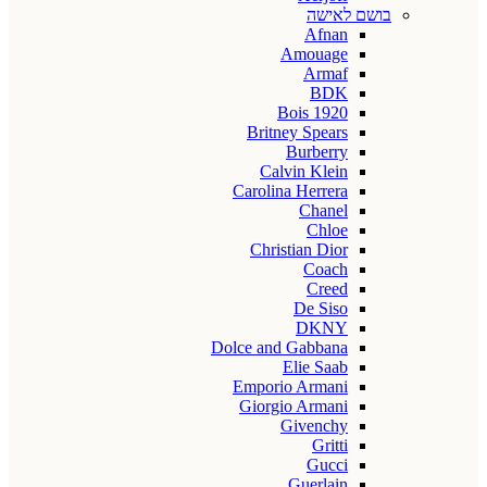
בושם לאישה
Afnan
Amouage
Armaf
BDK
Bois 1920
Britney Spears
Burberry
Calvin Klein
Carolina Herrera
Chanel
Chloe
Christian Dior
Coach
Creed
De Siso
DKNY
Dolce and Gabbana
Elie Saab
Emporio Armani
Giorgio Armani
Givenchy
Gritti
Gucci
Guerlain