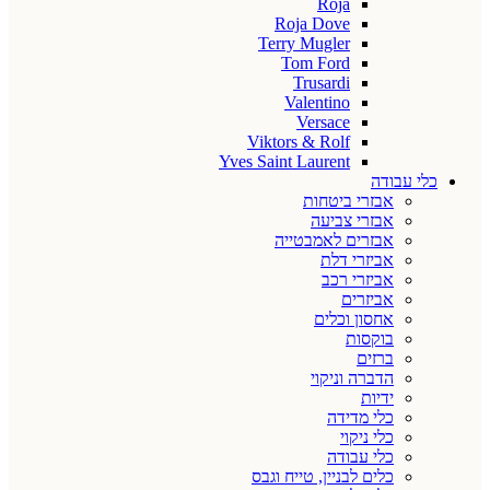
Roja
Roja Dove
Terry Mugler
Tom Ford
Trusardi
Valentino
Versace
Viktors & Rolf
Yves Saint Laurent
כלי עבודה
אבזרי ביטחות
אבזרי צביעה
אבזרים לאמבטייה
אביזרי דלת
אביזרי רכב
אביזרים
אחסון וכלים
בוקסות
ברזים
הדברה וניקוי
ידיות
כלי מדידה
כלי ניקוי
כלי עבודה
כלים לבניין, טייח וגבס