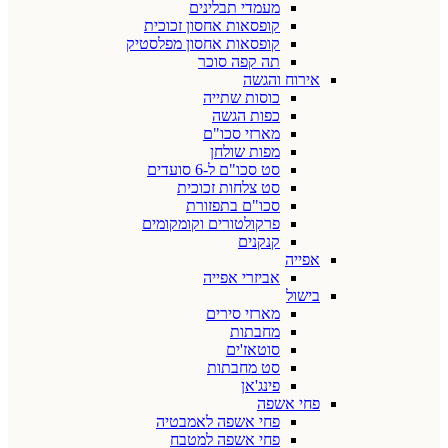
מעמדי תבלינים
קופסאות אחסון זכוכית
קופסאות אחסון מפלסטיק
תה קפה סוכר
אירוח והגשה
כוסות שתייה
כפות הגשה
מארזי סכו"ם
מפות שולחן
סט סכו"ם ל-6 סועדים
סט צלחות זכוכית
סכו"ם בתפזורת
פרקולטורים וקומקומים
קנקנים
אפייה
אביזרי אפייה
בישול
מארזי סירים
מחבתות
סוטאז'ים
סט מחבתות
פינג'אן
פחי אשפה
פחי אשפה לאמבטיה
פחי אשפה למטבח