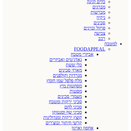
כלים לגינה
מברגים
מברשות
ניקיון
סכינים
פרזול וברגים
צביעה
רכב
למטבח
FOODAPPEAL
אביזרי מטבח
גאדג'טים ואביזרים
כלי ששת
מארזי סכינים
מגרדות וקולפנים
מלח פלפל שמן חומץ
מסחטות מיץ
מסננות
מעמדי סכינים
סכיני ירקות ומטבח
סכיני לחם
סכיני שף וסנטוקו
קוצץ ירקות ומנדולינות
קרשי חיתוך ובוצ'רים
אחסון וארגון