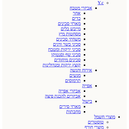
Y.c
אביזרי מטבח
אחר
כדים
מארזי סכינים
מייבש כלים
מסחטות מיץ
משחיזי סכינים
סכיני בשר ודגים
סכיני ירקות ומטבח
סכיני שף וסנטוקו
סכינים מיחודים
קוצץ ירקות ומנדולינות
אירוח והגשה
מגשים
תרמוסים
אפייה
אביזרי אפייה
אביזרים להכנת פיצה
בישול
מארזי סירים
מחבתות
מוצרי חשמל
טוסטרים
מוצרי חורף