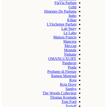
FlaVia Parfum
Gritti
Histories De Parfums
Initio
Kilian
L'Orchetsre Parfum
Lab Story
Le Labo
Maison Francis
Mancera
Meccan
Montale
Nishane
OMANLUXURY
Pantheon
Prada
Profumo di Firenze
Ramon Monegal
Roja
Roja Dove
Santlys
The Woods Collection
Thomas Kosmala
Tom Ford
Xerjoff