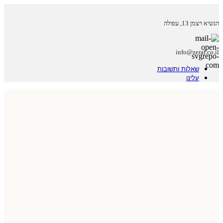
הנשיא ויצמן 13, עפולה
info@zeraf.co.il
שאלות ותשובות
עלינו