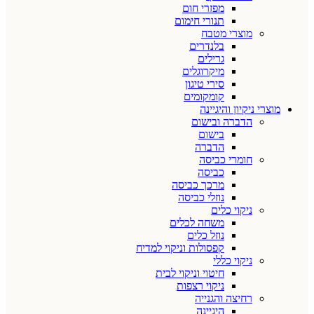
מפזרי חום
תנורי חימום
מוצרי מטבח
בלנדרים
גרילים
מיקרוגלים
סירי טיגון
קומקומים
מוצרי ניקיון והיגיינה
הדברה ובישום
בישום
הדברה
חומרי כביסה
כביסה
מרכך כביסה
נוזלי כביסה
ניקוי כלים
משחה לכלים
נוזל כלים
קפסולות וניקוי למדיח
ניקוי כללי
חיטוי וניקוי לבית
ניקוי רצפות
רחיצה והגנייה
היגיינה