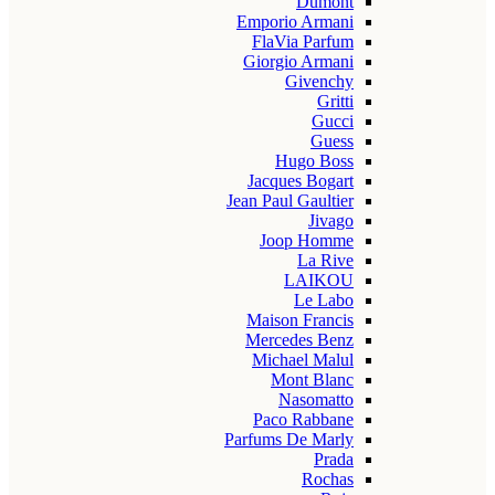
Dumont
Emporio Armani
FlaVia Parfum
Giorgio Armani
Givenchy
Gritti
Gucci
Guess
Hugo Boss
Jacques Bogart
Jean Paul Gaultier
Jivago
Joop Homme
La Rive
LAIKOU
Le Labo
Maison Francis
Mercedes Benz
Michael Malul
Mont Blanc
Nasomatto
Paco Rabbane
Parfums De Marly
Prada
Rochas