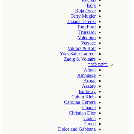
Roja
Roja Dove
Terry Mugler
Tiziana Terenzi
Tom Ford
Trussardi
Valentino
Versace
Viktors & Rolf
Yves Saint Laurent
Zadig & Voltaire
בושם לגבר
Afnan
Amouage
Armaf
Azzaro
Burberry
Calvin Klein
Carolina Herrera
Chanel
Christian Dior
Coach
Creed
Dolce and Gabbana