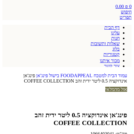
0.00
₪
0
חיפוש
תפריט
דף הבית
עלינו
חנות
שאלות ותשובות
בלוג
קטגוריות
מכור איתנו
צור קשר
תקנון אתר
עמוד הבית
למטבח
FOODAPPEAL
בישול
פינג'אן
פינג'אן
אינדוקציה 0.5 ליטר ידית זהב COFFEE COLLECTION
אזל מהמלאי
פינג'אן אינדוקציה 0.5 ליטר ידית זהב
COFFEE COLLECTION
מק"ט:
1066403041