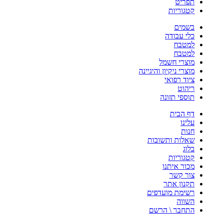
תפריט
קטגוריות
בשמים
כלי עבודה
למטבח
למטבח
מוצרי חשמל
מוצרי ניקיון והיגיינה
ציוד רפואי
ריהוט
תוספי תזונה
דף הבית
עלינו
חנות
שאלות ותשובות
בלוג
קטגוריות
מכור איתנו
צור קשר
תקנון אתר
רשימת מועדפים
השווה
התחבר \ הרשם