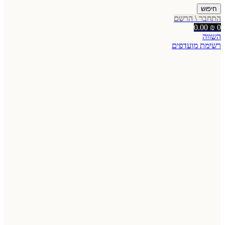
חיפוש
התחבר \ הרשם
0.00
₪
0
השווה
רשימת מועדפים