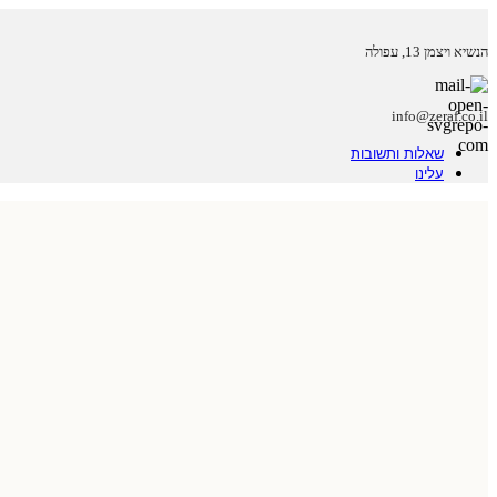
הנשיא ויצמן 13, עפולה
info@zeraf.co.il
שאלות ותשובות
עלינו