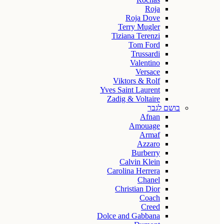
Roja
Roja Dove
Terry Mugler
Tiziana Terenzi
Tom Ford
Trussardi
Valentino
Versace
Viktors & Rolf
Yves Saint Laurent
Zadig & Voltaire
בושם לגבר
Afnan
Amouage
Armaf
Azzaro
Burberry
Calvin Klein
Carolina Herrera
Chanel
Christian Dior
Coach
Creed
Dolce and Gabbana