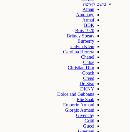
בושם לאישה
Afnan
Amouage
Armaf
BDK
Bois 1920
Britney Spears
Burberry
Calvin Klein
Carolina Herrera
Chanel
Chloe
Christian Dior
Coach
Creed
De Siso
DKNY
Dolce and Gabbana
Elie Saab
Emporio Armani
Giorgio Armani
Givenchy
Gritti
Gucci
Guerlain