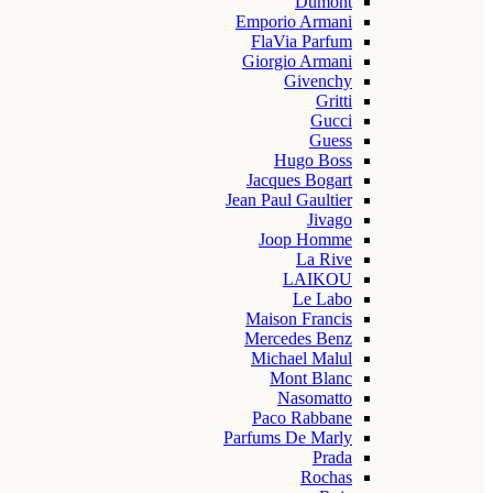
Dumont
Emporio Armani
FlaVia Parfum
Giorgio Armani
Givenchy
Gritti
Gucci
Guess
Hugo Boss
Jacques Bogart
Jean Paul Gaultier
Jivago
Joop Homme
La Rive
LAIKOU
Le Labo
Maison Francis
Mercedes Benz
Michael Malul
Mont Blanc
Nasomatto
Paco Rabbane
Parfums De Marly
Prada
Rochas