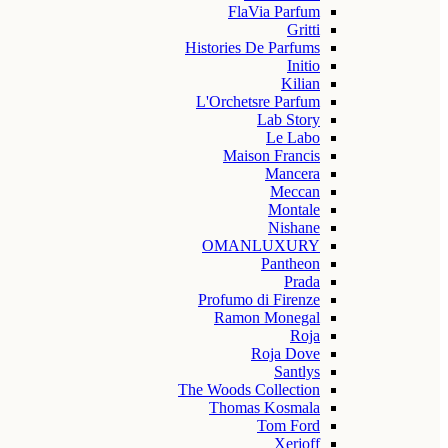
FlaVia Parfum
Gritti
Histories De Parfums
Initio
Kilian
L'Orchetsre Parfum
Lab Story
Le Labo
Maison Francis
Mancera
Meccan
Montale
Nishane
OMANLUXURY
Pantheon
Prada
Profumo di Firenze
Ramon Monegal
Roja
Roja Dove
Santlys
The Woods Collection
Thomas Kosmala
Tom Ford
Xerjoff