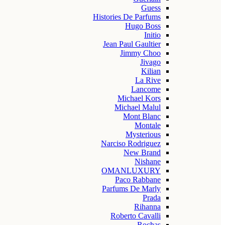
Guess
Histories De Parfums
Hugo Boss
Initio
Jean Paul Gaultier
Jimmy Choo
Jivago
Kilian
La Rive
Lancome
Michael Kors
Michael Malul
Mont Blanc
Montale
Mysterious
Narciso Rodriguez
New Brand
Nishane
OMANLUXURY
Paco Rabbane
Parfums De Marly
Prada
Rihanna
Roberto Cavalli
Rochas