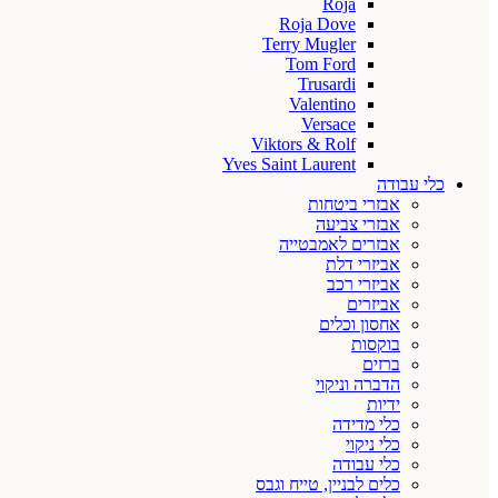
Roja
Roja Dove
Terry Mugler
Tom Ford
Trusardi
Valentino
Versace
Viktors & Rolf
Yves Saint Laurent
כלי עבודה
אבזרי ביטחות
אבזרי צביעה
אבזרים לאמבטייה
אביזרי דלת
אביזרי רכב
אביזרים
אחסון וכלים
בוקסות
ברזים
הדברה וניקוי
ידיות
כלי מדידה
כלי ניקוי
כלי עבודה
כלים לבניין, טייח וגבס