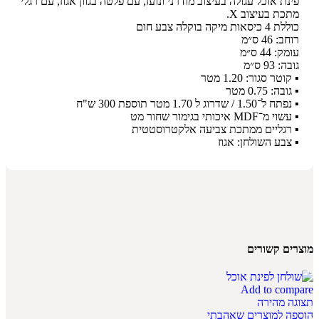
פינת אוכל עגולה בעיצוב מודרני ונועז, עם פלטה בגוון אגוז, עם רגלי
מתכת בעיצוב X.
כוללת 4 כיסאות מיקה בוקלה צבע חום
רוחב: 46 ס״מ
עומק: 44 ס״מ
גובה: 93 ס״מ
▪ קוטר סגור: 1.20 מטר
▪ גובה: 0.75 מטר
▪ נפתח ל־1.50 / שדרוג ל 1.70 מטר תוספת 300 ש"ח
▪ עשוי מ־MDF איכותי בגימור שחור מט
▪ רגליים ממתכת צביעה אלקטרוסטטית
▪ צבע השולחן: אגוז
מוצרים קשורים
Add to compare
תצוגה מהירה
הוספה למוצרים שאהבתי