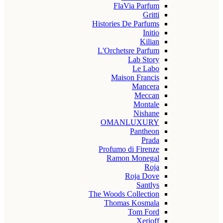
FlaVia Parfum
Gritti
Histories De Parfums
Initio
Kilian
L'Orchetsre Parfum
Lab Story
Le Labo
Maison Francis
Mancera
Meccan
Montale
Nishane
OMANLUXURY
Pantheon
Prada
Profumo di Firenze
Ramon Monegal
Roja
Roja Dove
Santlys
The Woods Collection
Thomas Kosmala
Tom Ford
Xerjoff