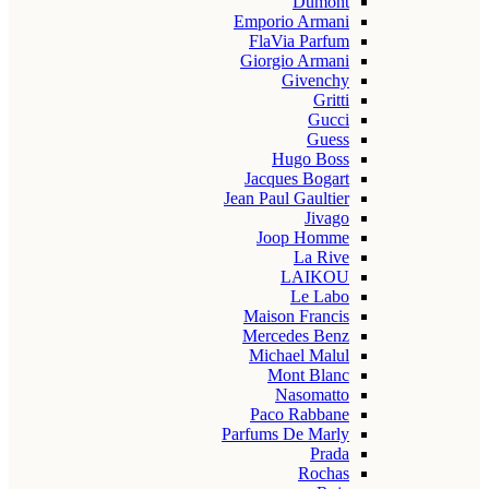
Dumont
Emporio Armani
FlaVia Parfum
Giorgio Armani
Givenchy
Gritti
Gucci
Guess
Hugo Boss
Jacques Bogart
Jean Paul Gaultier
Jivago
Joop Homme
La Rive
LAIKOU
Le Labo
Maison Francis
Mercedes Benz
Michael Malul
Mont Blanc
Nasomatto
Paco Rabbane
Parfums De Marly
Prada
Rochas