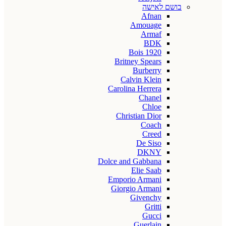
בושם לאישה
Afnan
Amouage
Armaf
BDK
Bois 1920
Britney Spears
Burberry
Calvin Klein
Carolina Herrera
Chanel
Chloe
Christian Dior
Coach
Creed
De Siso
DKNY
Dolce and Gabbana
Elie Saab
Emporio Armani
Giorgio Armani
Givenchy
Gritti
Gucci
Guerlain