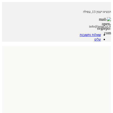
הנשיא ויצמן 13, עפולה
info@zeraf.co.il
שאלות ותשובות
עלינו