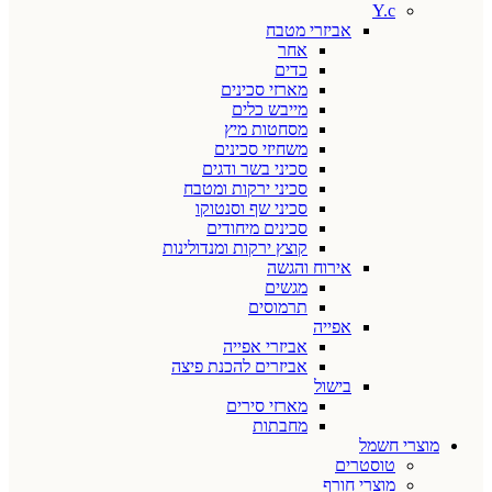
Y.c
אביזרי מטבח
אחר
כדים
מארזי סכינים
מייבש כלים
מסחטות מיץ
משחיזי סכינים
סכיני בשר ודגים
סכיני ירקות ומטבח
סכיני שף וסנטוקו
סכינים מיחודים
קוצץ ירקות ומנדולינות
אירוח והגשה
מגשים
תרמוסים
אפייה
אביזרי אפייה
אביזרים להכנת פיצה
בישול
מארזי סירים
מחבתות
מוצרי חשמל
טוסטרים
מוצרי חורף