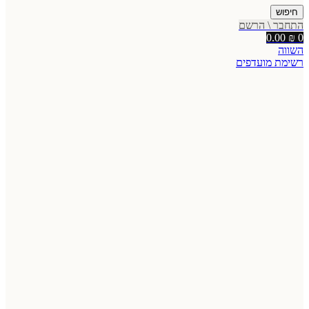
חיפוש
התחבר \ הרשם
0.00
₪
0
השווה
רשימת מועדפים