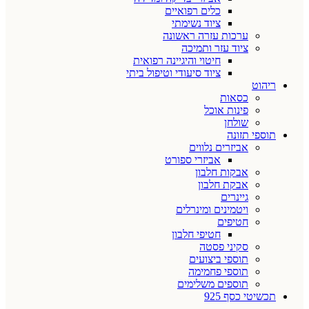
כלים רפואיים
ציוד נשימתי
ערכות עזרה ראשונה
ציוד עזר ותמיכה
חיטוי והיגיינה רפואית
ציוד סיעודי וטיפול ביתי
ריהוט
כסאות
פינות אוכל
שולחן
תוספי תזונה
אביזרים נלווים
אביזרי ספורט
אבקות חלבון
אבקת חלבון
גיינרים
ויטמינים ומינרלים
חטיפים
חטיפי חלבון
סקיני פסטה
תוספי ביצועים
תוספי פחמימה
תוספים משלימים
תכשיטי כסף 925