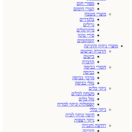
מפזרי חום
תנורי חימום
מוצרי מטבח
בלנדרים
גרילים
מיקרוגלים
סירי טיגון
קומקומים
מוצרי ניקיון והיגיינה
הדברה ובישום
בישום
הדברה
חומרי כביסה
כביסה
מרכך כביסה
נוזלי כביסה
ניקוי כלים
משחה לכלים
נוזל כלים
קפסולות וניקוי למדיח
ניקוי כללי
חיטוי וניקוי לבית
ניקוי רצפות
רחיצה והגנייה
היגיינה