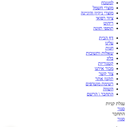
למטבח
מוצרי חשמל
מוצרי ניקיון והיגיינה
ציוד רפואי
ריהוט
תוספי תזונה
דף הבית
עלינו
חנות
שאלות ותשובות
בלוג
קטגוריות
מכור איתנו
צור קשר
תקנון אתר
רשימת מועדפים
השווה
התחבר \ הרשם
עגלת קניות
סגור
התחבר
סגור