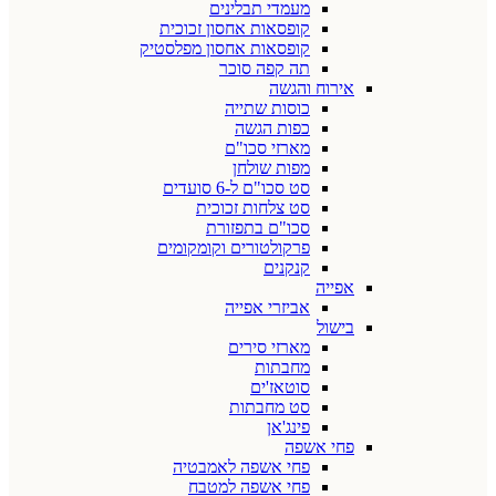
מעמדי תבלינים
קופסאות אחסון זכוכית
קופסאות אחסון מפלסטיק
תה קפה סוכר
אירוח והגשה
כוסות שתייה
כפות הגשה
מארזי סכו"ם
מפות שולחן
סט סכו"ם ל-6 סועדים
סט צלחות זכוכית
סכו"ם בתפזורת
פרקולטורים וקומקומים
קנקנים
אפייה
אביזרי אפייה
בישול
מארזי סירים
מחבתות
סוטאז'ים
סט מחבתות
פינג'אן
פחי אשפה
פחי אשפה לאמבטיה
פחי אשפה למטבח