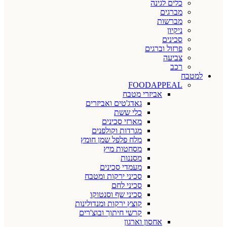
כלים לגינה
מברגים
מברשות
ניקיון
סכינים
פרזול וברגים
צביעה
רכב
למטבח
FOODAPPEAL
אביזרי מטבח
גאדג'טים ואביזרים
כלי ששת
מארזי סכינים
מגרדות וקולפנים
מלח פלפל שמן חומץ
מסחטות מיץ
מסננות
מעמדי סכינים
סכיני ירקות ומטבח
סכיני לחם
סכיני שף וסנטוקו
קוצץ ירקות ומנדולינות
קרשי חיתוך ובוצ'רים
אחסון וארגון