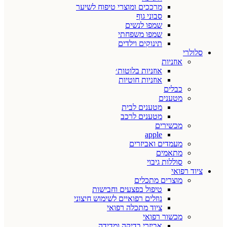
מרככים ומוצרי טיפוח לשיער
סבוני גוף
שמפו לנשים
שמפו משפחתי
תינוקים וילדים
סלולרי
אוזניות
אוזניות בלוטות׳
אוזניות חוטיות
כבלים
מטענים
מטענים לבית
מטענים לרכב
מכשירים
apple
מעמדים ואביזרים
מתאמים
סוללות גיבוי
ציוד רפואי
מוצרים מתכלים
טיפול בפצעים וחבישות
נוזלים רפואיים לשימוש חיצוני
ציוד מתכלה רפואי
מכשור רפואי
אביזרי בדיקה ומדידה