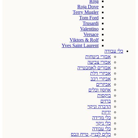
Roja
Roja Dove
Terry Mugler
Tom Ford
Trusardi
Valentino
Versace
Viktors & Rolf
Yves Saint Laurent
כלי עבודה
אבזרי ביטחות
אבזרי צביעה
אבזרים לאמבטייה
אביזרי דלת
אביזרי רכב
אביזרים
אחסון וכלים
בוקסות
ברזים
הדברה וניקוי
ידיות
כלי מדידה
כלי ניקוי
כלי עבודה
כלים לבניין, טייח וגבס