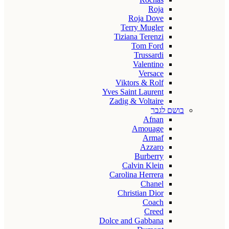
Roja
Roja Dove
Terry Mugler
Tiziana Terenzi
Tom Ford
Trussardi
Valentino
Versace
Viktors & Rolf
Yves Saint Laurent
Zadig & Voltaire
בושם לגבר
Afnan
Amouage
Armaf
Azzaro
Burberry
Calvin Klein
Carolina Herrera
Chanel
Christian Dior
Coach
Creed
Dolce and Gabbana