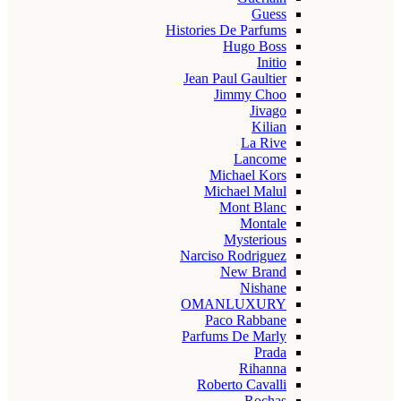
Guess
Histories De Parfums
Hugo Boss
Initio
Jean Paul Gaultier
Jimmy Choo
Jivago
Kilian
La Rive
Lancome
Michael Kors
Michael Malul
Mont Blanc
Montale
Mysterious
Narciso Rodriguez
New Brand
Nishane
OMANLUXURY
Paco Rabbane
Parfums De Marly
Prada
Rihanna
Roberto Cavalli
Rochas