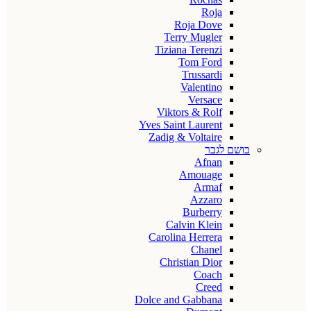
Roja
Roja Dove
Terry Mugler
Tiziana Terenzi
Tom Ford
Trussardi
Valentino
Versace
Viktors & Rolf
Yves Saint Laurent
Zadig & Voltaire
בושם לגבר
Afnan
Amouage
Armaf
Azzaro
Burberry
Calvin Klein
Carolina Herrera
Chanel
Christian Dior
Coach
Creed
Dolce and Gabbana