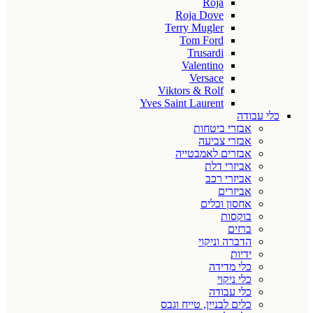
Roja
Roja Dove
Terry Mugler
Tom Ford
Trusardi
Valentino
Versace
Viktors & Rolf
Yves Saint Laurent
כלי עבודה
אבזרי ביטחות
אבזרי צביעה
אבזרים לאמבטייה
אביזרי דלת
אביזרי רכב
אביזרים
אחסון וכלים
בוקסות
ברזים
הדברה וניקוי
ידיות
כלי מדידה
כלי ניקוי
כלי עבודה
כלים לבניין, טייח וגבס