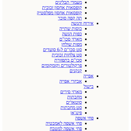
מעמדי תבלינים
קופסאות אחסון זכוכית
קופסאות אחסון מפלסטיק
תה קפה סוכר
אירוח והגשה
כוסות שתייה
כפות הגשה
מארזי סכו"ם
מפות שולחן
סט סכו"ם ל-6 סועדים
סט צלחות זכוכית
סכו"ם בתפזורת
פרקולטורים וקומקומים
קנקנים
אפייה
אביזרי אפייה
בישול
מארזי סירים
מחבתות
סוטאז'ים
סט מחבתות
פינג'אן
פחי אשפה
פחי אשפה לאמבטיה
פחי אשפה למטבח