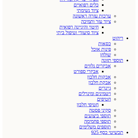
כלים רפואיים
ציוד נשימתי
ערכות עזרה ראשונה
ציוד עזר ותמיכה
חיטוי והיגיינה רפואית
ציוד סיעודי וטיפול ביתי
ריהוט
כסאות
פינות אוכל
שולחן
תוספי תזונה
אביזרים נלווים
אביזרי ספורט
אבקות חלבון
אבקת חלבון
גיינרים
ויטמינים ומינרלים
חטיפים
חטיפי חלבון
סקיני פסטה
תוספי ביצועים
תוספי פחמימה
תוספים משלימים
תכשיטי כסף 925