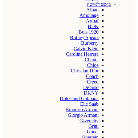
בושם לאישה
Afnan
Amouage
Armaf
BDK
Bois 1920
Britney Spears
Burberry
Calvin Klein
Carolina Herrera
Chanel
Chloe
Christian Dior
Coach
Creed
De Siso
DKNY
Dolce and Gabbana
Elie Saab
Emporio Armani
Giorgio Armani
Givenchy
Gritti
Gucci
Guerlain