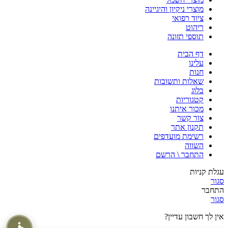
מוצרי ניקיון והיגיינה
ציוד רפואי
ריהוט
תוספי תזונה
דף הבית
עלינו
חנות
שאלות ותשובות
בלוג
קטגוריות
מכור איתנו
צור קשר
תקנון אתר
רשימת מועדפים
השווה
התחבר \ הרשם
עגלת קניות
סגור
התחבר
סגור
אין לך חשבון עדיין?