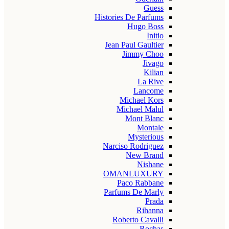
Guess
Histories De Parfums
Hugo Boss
Initio
Jean Paul Gaultier
Jimmy Choo
Jivago
Kilian
La Rive
Lancome
Michael Kors
Michael Malul
Mont Blanc
Montale
Mysterious
Narciso Rodriguez
New Brand
Nishane
OMANLUXURY
Paco Rabbane
Parfums De Marly
Prada
Rihanna
Roberto Cavalli
Rochas