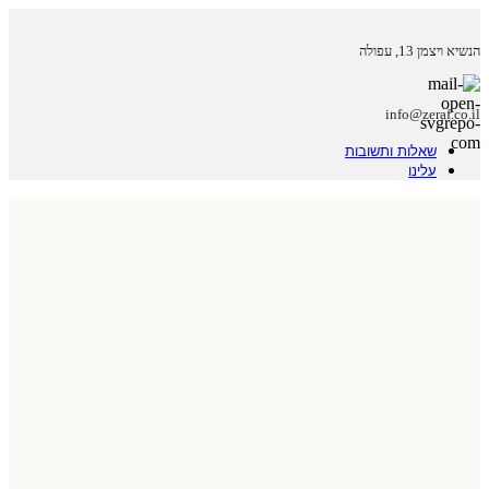
הנשיא ויצמן 13, עפולה
info@zeraf.co.il
שאלות ותשובות
עלינו