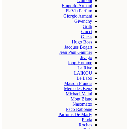
Dumont
Emporio Armani
FlaVia Parfum
Giorgio Armani
Givenchy
Gritti
Gucci
Guess
Hugo Boss
Jacques Bogart
Jean Paul Gaultier
Jivago
Joop Homme
La Rive
LAIKOU
Le Labo
Maison Francis
Mercedes Benz
Michael Malul
Mont Blanc
Nasomatto
Paco Rabbane
Parfums De Marly
Prada
Rochas