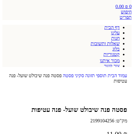
0.00
₪
0
חיפוש
תפריט
דף הבית
עלינו
חנות
שאלות ותשובות
בלוג
קטגוריות
מכור איתנו
צור קשר
תקנון אתר
עמוד הבית
תוספי תזונה
סקיני פסטה
פסטה פנה שיבולט שועל- פנה
עטיפות
פסטה פנה שיבולט שועל- פנה עטיפות
מק"ט:
2199104256
11.00
₪