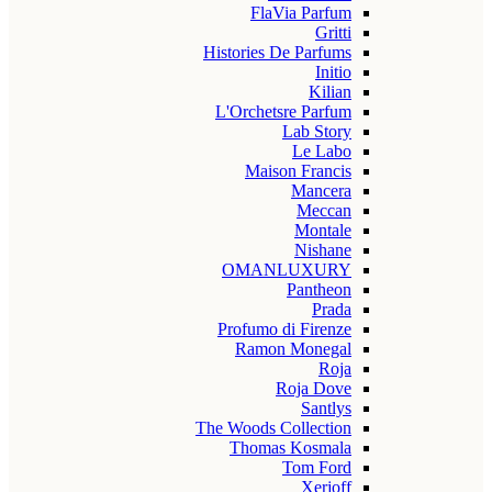
FlaVia Parfum
Gritti
Histories De Parfums
Initio
Kilian
L'Orchetsre Parfum
Lab Story
Le Labo
Maison Francis
Mancera
Meccan
Montale
Nishane
OMANLUXURY
Pantheon
Prada
Profumo di Firenze
Ramon Monegal
Roja
Roja Dove
Santlys
The Woods Collection
Thomas Kosmala
Tom Ford
Xerjoff