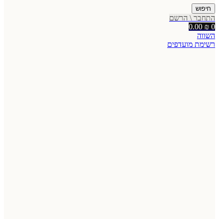
חיפוש
התחבר \ הרשם
0.00
₪
0
השווה
רשימת מועדפים