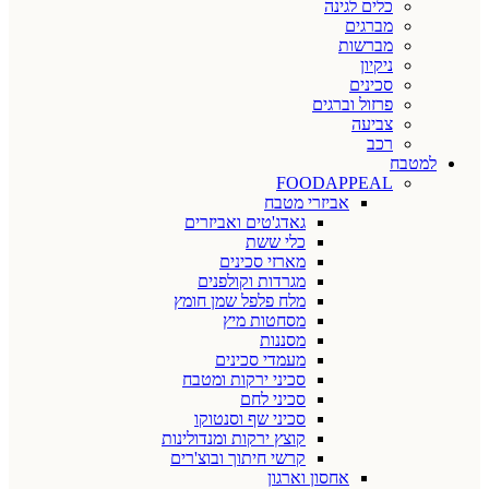
כלים לגינה
מברגים
מברשות
ניקיון
סכינים
פרזול וברגים
צביעה
רכב
למטבח
FOODAPPEAL
אביזרי מטבח
גאדג'טים ואביזרים
כלי ששת
מארזי סכינים
מגרדות וקולפנים
מלח פלפל שמן חומץ
מסחטות מיץ
מסננות
מעמדי סכינים
סכיני ירקות ומטבח
סכיני לחם
סכיני שף וסנטוקו
קוצץ ירקות ומנדולינות
קרשי חיתוך ובוצ'רים
אחסון וארגון