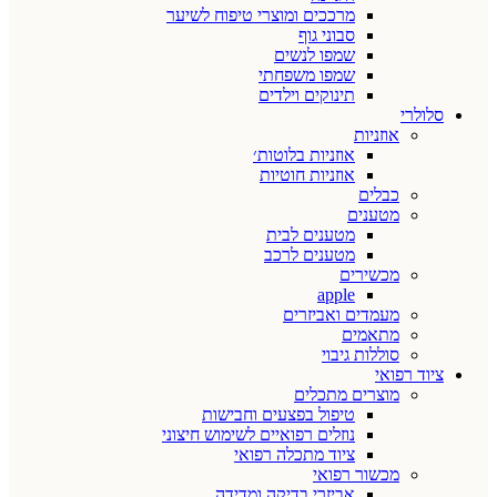
מרככים ומוצרי טיפוח לשיער
סבוני גוף
שמפו לנשים
שמפו משפחתי
תינוקים וילדים
סלולרי
אוזניות
אוזניות בלוטות׳
אוזניות חוטיות
כבלים
מטענים
מטענים לבית
מטענים לרכב
מכשירים
apple
מעמדים ואביזרים
מתאמים
סוללות גיבוי
ציוד רפואי
מוצרים מתכלים
טיפול בפצעים וחבישות
נוזלים רפואיים לשימוש חיצוני
ציוד מתכלה רפואי
מכשור רפואי
אביזרי בדיקה ומדידה