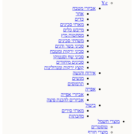
Y.c
אביזרי מטבח
אחר
כדים
מארזי סכינים
מייבש כלים
מסחטות מיץ
משחיזי סכינים
סכיני בשר ודגים
סכיני ירקות ומטבח
סכיני שף וסנטוקו
סכינים מיחודים
קוצץ ירקות ומנדולינות
אירוח והגשה
מגשים
תרמוסים
אפייה
אביזרי אפייה
אביזרים להכנת פיצה
בישול
מארזי סירים
מחבתות
מוצרי חשמל
טוסטרים
מוצרי חורף