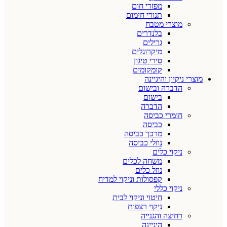
מפזרי חום
תנורי חימום
מוצרי מטבח
בלנדרים
גרילים
מיקרוגלים
סירי טיגון
קומקומים
מוצרי ניקיון והיגיינה
הדברה ובישום
בישום
הדברה
חומרי כביסה
כביסה
מרכך כביסה
נוזלי כביסה
ניקוי כלים
משחה לכלים
נוזל כלים
קפסולות וניקוי למדיח
ניקוי כללי
חיטוי וניקוי לבית
ניקוי רצפות
רחיצה והגנייה
היגיינה