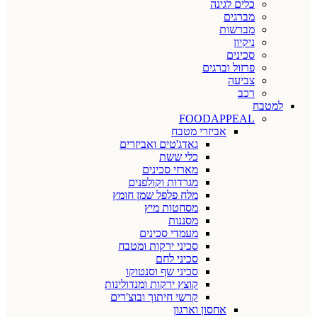
כלים לגינה
מברגים
מברשות
ניקיון
סכינים
פרזול וברגים
צביעה
רכב
למטבח
FOODAPPEAL
אביזרי מטבח
גאדג'טים ואביזרים
כלי ששת
מארזי סכינים
מגרדות וקולפנים
מלח פלפל שמן חומץ
מסחטות מיץ
מסננות
מעמדי סכינים
סכיני ירקות ומטבח
סכיני לחם
סכיני שף וסנטוקו
קוצץ ירקות ומנדולינות
קרשי חיתוך ובוצ'רים
אחסון וארגון