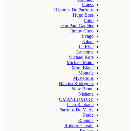
Guess
Histories De Parfums
Hugo Boss
Initio
Jean Paul Gaultier
Jimmy Choo
Jivago
Kilian
La Rive
Lancome
Michael Kors
Michael Malul
Mont Blanc
Montale
Mysterious
Narciso Rodriguez
New Brand
Nishane
OMANLUXURY
Paco Rabbane
Parfums De Marly
Prada
Rihanna
Roberto Cavalli
Rochas