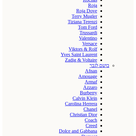
Roja
Roja Dove
Terry Mugler
Tiziana Terenzi
Tom Ford
Trussardi
Valentino
Versace
Viktors & Rolf
Yves Saint Laurent
Zadig & Voltaire
בושם לגבר
Afnan
Amouage
Armaf
Azzaro
Burberry
Calvin Klein
Carolina Herrera
Chanel
Christian Dior
Coach
Creed
Dolce and Gabbana