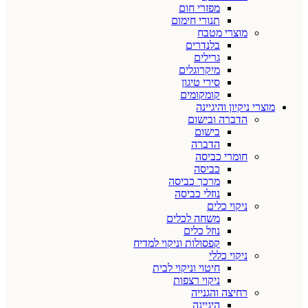
מפזרי חום
תנורי חימום
מוצרי מטבח
בלנדרים
גרילים
מיקרוגלים
סירי טיגון
קומקומים
מוצרי ניקיון והיגיינה
הדברה ובישום
בישום
הדברה
חומרי כביסה
כביסה
מרכך כביסה
נוזלי כביסה
ניקוי כלים
משחה לכלים
נוזל כלים
קפסולות וניקוי למדיח
ניקוי כללי
חיטוי וניקוי לבית
ניקוי רצפות
רחיצה והגנייה
היגיינה