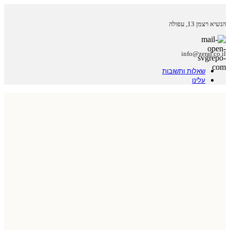
הנשיא ויצמן 13, עפולה
info@zeraf.co.il
שאלות ותשובות
עלינו