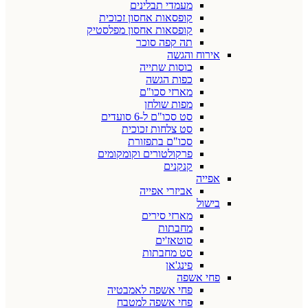
מעמדי תבלינים
קופסאות אחסון זכוכית
קופסאות אחסון מפלסטיק
תה קפה סוכר
אירוח והגשה
כוסות שתייה
כפות הגשה
מארזי סכו"ם
מפות שולחן
סט סכו"ם ל-6 סועדים
סט צלחות זכוכית
סכו"ם בתפזורת
פרקולטורים וקומקומים
קנקנים
אפייה
אביזרי אפייה
בישול
מארזי סירים
מחבתות
סוטאז'ים
סט מחבתות
פינג'אן
פחי אשפה
פחי אשפה לאמבטיה
פחי אשפה למטבח