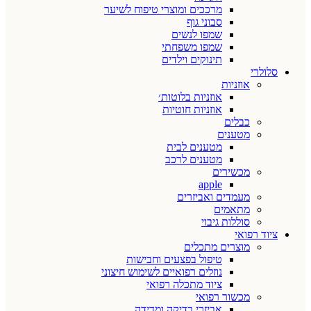
מרככים ומוצרי טיפוח לשיער
סבוני גוף
שמפו לנשים
שמפו משפחתי
תינוקים וילדים
סלולרי
אוזניות
אוזניות בלוטות׳
אוזניות חוטיות
כבלים
מטענים
מטענים לבית
מטענים לרכב
מכשירים
apple
מעמדים ואביזרים
מתאמים
סוללות גיבוי
ציוד רפואי
מוצרים מתכלים
טיפול בפצעים וחבישות
נוזלים רפואיים לשימוש חיצוני
ציוד מתכלה רפואי
מכשור רפואי
אביזרי בדיקה ומדידה