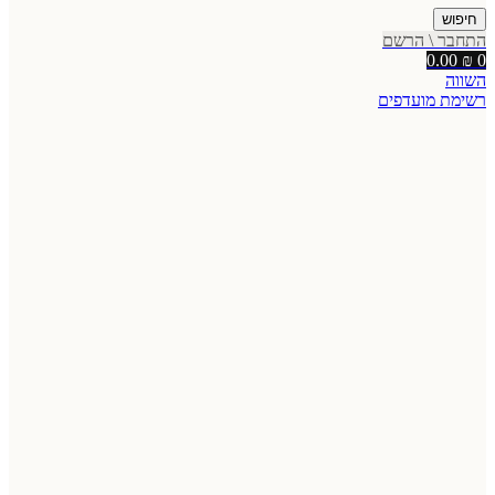
חיפוש
התחבר \ הרשם
0.00
₪
0
השווה
רשימת מועדפים