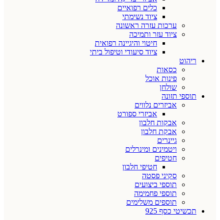
כלים רפואיים
ציוד נשימתי
ערכות עזרה ראשונה
ציוד עזר ותמיכה
חיטוי והיגיינה רפואית
ציוד סיעודי וטיפול ביתי
ריהוט
כסאות
פינות אוכל
שולחן
תוספי תזונה
אביזרים נלווים
אביזרי ספורט
אבקות חלבון
אבקת חלבון
גיינרים
ויטמינים ומינרלים
חטיפים
חטיפי חלבון
סקיני פסטה
תוספי ביצועים
תוספי פחמימה
תוספים משלימים
תכשיטי כסף 925