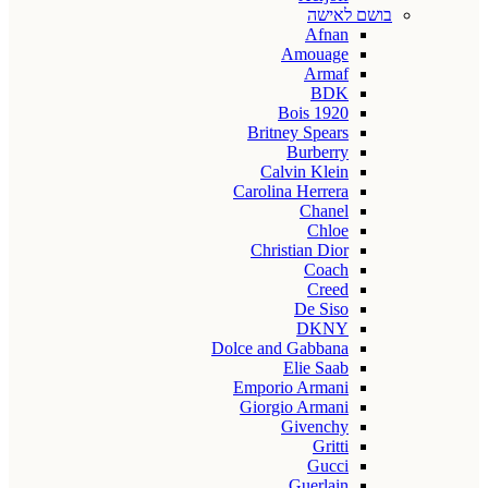
בושם לאישה
Afnan
Amouage
Armaf
BDK
Bois 1920
Britney Spears
Burberry
Calvin Klein
Carolina Herrera
Chanel
Chloe
Christian Dior
Coach
Creed
De Siso
DKNY
Dolce and Gabbana
Elie Saab
Emporio Armani
Giorgio Armani
Givenchy
Gritti
Gucci
Guerlain