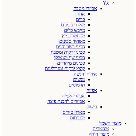
Y.c
אביזרי מטבח
אחר
כדים
מארזי סכינים
מייבש כלים
מסחטות מיץ
משחיזי סכינים
סכיני בשר ודגים
סכיני ירקות ומטבח
סכיני שף וסנטוקו
סכינים מיחודים
קוצץ ירקות ומנדולינות
אירוח והגשה
מגשים
תרמוסים
אפייה
אביזרי אפייה
אביזרים להכנת פיצה
בישול
מארזי סירים
מחבתות
מוצרי חשמל
טוסטרים
מוצרי חורף