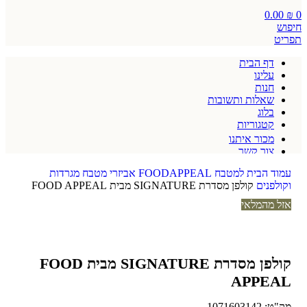
0.00
₪
0
חיפוש
תפריט
דף הבית
עלינו
חנות
שאלות ותשובות
בלוג
קטגוריות
מכור איתנו
צור קשר
תקנון אתר
עמוד הבית
למטבח
FOODAPPEAL
אביזרי מטבח
מגרדות
וקולפנים
קולפן מסדרת SIGNATURE מבית FOOD APPEAL
אזל מהמלאי
קולפן מסדרת SIGNATURE מבית FOOD
APPEAL
מק"ט:
1071603142