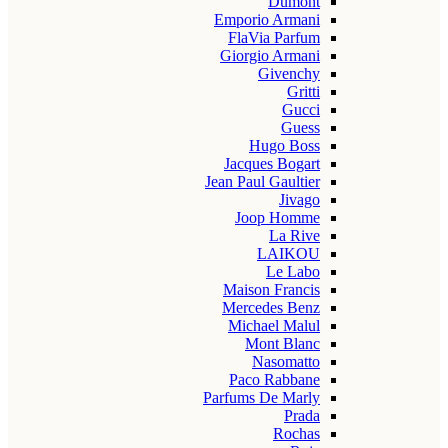
Dumont
Emporio Armani
FlaVia Parfum
Giorgio Armani
Givenchy
Gritti
Gucci
Guess
Hugo Boss
Jacques Bogart
Jean Paul Gaultier
Jivago
Joop Homme
La Rive
LAIKOU
Le Labo
Maison Francis
Mercedes Benz
Michael Malul
Mont Blanc
Nasomatto
Paco Rabbane
Parfums De Marly
Prada
Rochas