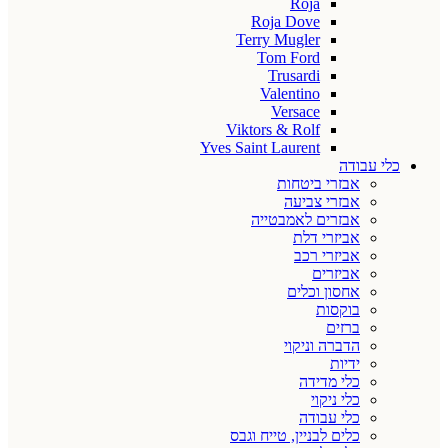
Roja
Roja Dove
Terry Mugler
Tom Ford
Trusardi
Valentino
Versace
Viktors & Rolf
Yves Saint Laurent
כלי עבודה
אבזרי ביטחות
אבזרי צביעה
אבזרים לאמבטייה
אביזרי דלת
אביזרי רכב
אביזרים
אחסון וכלים
בוקסות
ברזים
הדברה וניקוי
ידיות
כלי מדידה
כלי ניקוי
כלי עבודה
כלים לבניין, טייח וגבס