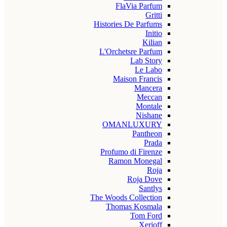
FlaVia Parfum
Gritti
Histories De Parfums
Initio
Kilian
L'Orchetsre Parfum
Lab Story
Le Labo
Maison Francis
Mancera
Meccan
Montale
Nishane
OMANLUXURY
Pantheon
Prada
Profumo di Firenze
Ramon Monegal
Roja
Roja Dove
Santlys
The Woods Collection
Thomas Kosmala
Tom Ford
Xerjoff