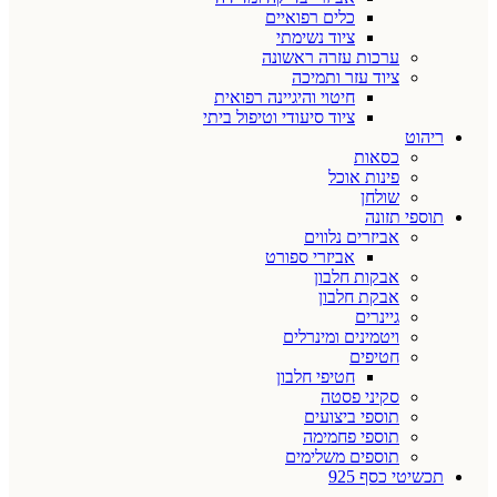
כלים רפואיים
ציוד נשימתי
ערכות עזרה ראשונה
ציוד עזר ותמיכה
חיטוי והיגיינה רפואית
ציוד סיעודי וטיפול ביתי
ריהוט
כסאות
פינות אוכל
שולחן
תוספי תזונה
אביזרים נלווים
אביזרי ספורט
אבקות חלבון
אבקת חלבון
גיינרים
ויטמינים ומינרלים
חטיפים
חטיפי חלבון
סקיני פסטה
תוספי ביצועים
תוספי פחמימה
תוספים משלימים
תכשיטי כסף 925