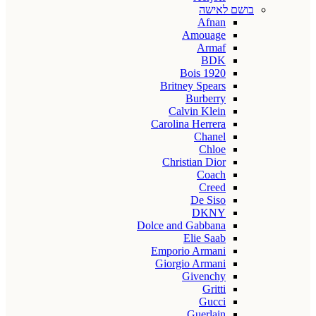
בושם לאישה
Afnan
Amouage
Armaf
BDK
Bois 1920
Britney Spears
Burberry
Calvin Klein
Carolina Herrera
Chanel
Chloe
Christian Dior
Coach
Creed
De Siso
DKNY
Dolce and Gabbana
Elie Saab
Emporio Armani
Giorgio Armani
Givenchy
Gritti
Gucci
Guerlain