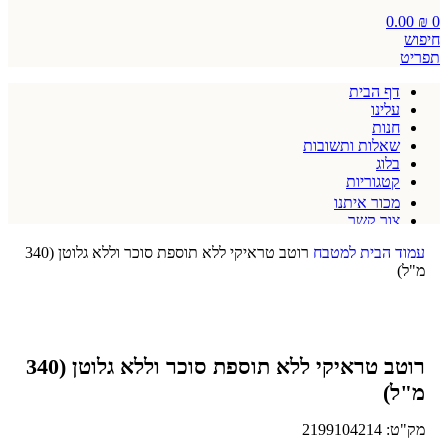
0.00
₪
0
חיפוש
תפריט
דף הבית
עלינו
חנות
שאלות ותשובות
בלוג
קטגוריות
מכור איתנו
צור קשר
תקנון אתר
עמוד הבית
למטבח
רוטב טראיקי ללא תוספת סוכר וללא גלוטן (340
מ"ל)
רוטב טראיקי ללא תוספת סוכר וללא גלוטן (340
מ"ל)
מק"ט:
2199104214