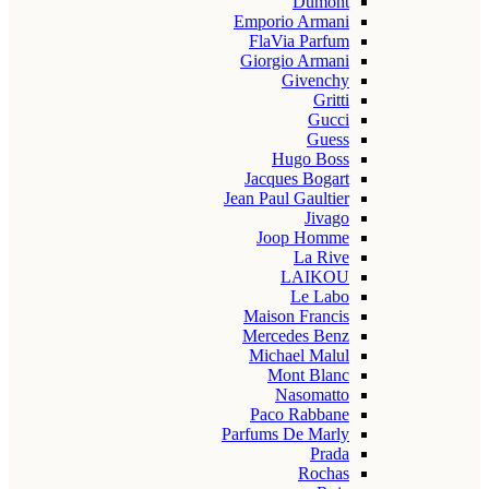
Dumont
Emporio Armani
FlaVia Parfum
Giorgio Armani
Givenchy
Gritti
Gucci
Guess
Hugo Boss
Jacques Bogart
Jean Paul Gaultier
Jivago
Joop Homme
La Rive
LAIKOU
Le Labo
Maison Francis
Mercedes Benz
Michael Malul
Mont Blanc
Nasomatto
Paco Rabbane
Parfums De Marly
Prada
Rochas