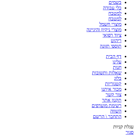
בשמים
כלי עבודה
למטבח
למטבח
מוצרי חשמל
מוצרי ניקיון והיגיינה
ציוד רפואי
ריהוט
תוספי תזונה
דף הבית
עלינו
חנות
שאלות ותשובות
בלוג
קטגוריות
מכור איתנו
צור קשר
תקנון אתר
רשימת מועדפים
השווה
התחבר \ הרשם
עגלת קניות
סגור