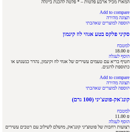
המארז מכיל ארבע פלטות – * פלטה להכנת בייגלה
Add to compare
תצוגה מהירה
הוספה למוצרים שאהבתי
סקיני פלקס בטע אגוזי לוז קינמון
למטבח
18.00
₪
הוסף לעגלה
חטיף בריא עם טעמים עשירים של אגוזי לוז וקינמון, נהדר כנשנוש או
כתוספת לדגנים.
Add to compare
תצוגה מהירה
הוספה למוצרים שאהבתי
קונג'אק-פוטצ'יני (100 גרם)
למטבח
11.00
₪
הוסף לעגלה
רצועות רחבות של פוטוצ'יני קונג'אק, מושלם לשילוב עם רטבים עשירים