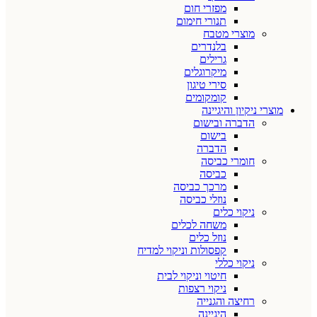
מפזרי חום
תנורי חימום
מוצרי מטבח
בלנדרים
גרילים
מיקרוגלים
סירי טיגון
קומקומים
מוצרי ניקיון והיגיינה
הדברה ובישום
בישום
הדברה
חומרי כביסה
כביסה
מרכך כביסה
נוזלי כביסה
ניקוי כלים
משחה לכלים
נוזל כלים
קפסולות וניקוי למדיח
ניקוי כללי
חיטוי וניקוי לבית
ניקוי רצפות
רחיצה והגנייה
היגיינה