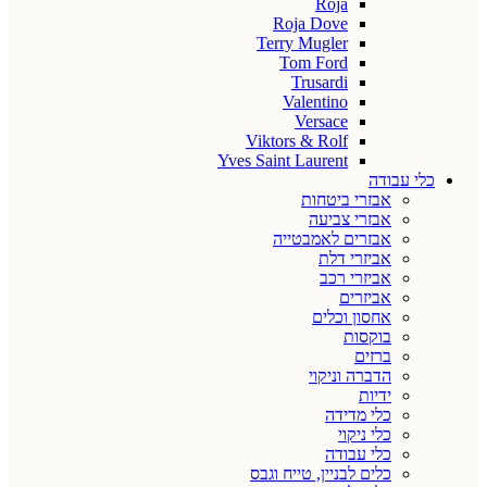
Roja
Roja Dove
Terry Mugler
Tom Ford
Trusardi
Valentino
Versace
Viktors & Rolf
Yves Saint Laurent
כלי עבודה
אבזרי ביטחות
אבזרי צביעה
אבזרים לאמבטייה
אביזרי דלת
אביזרי רכב
אביזרים
אחסון וכלים
בוקסות
ברזים
הדברה וניקוי
ידיות
כלי מדידה
כלי ניקוי
כלי עבודה
כלים לבניין, טייח וגבס