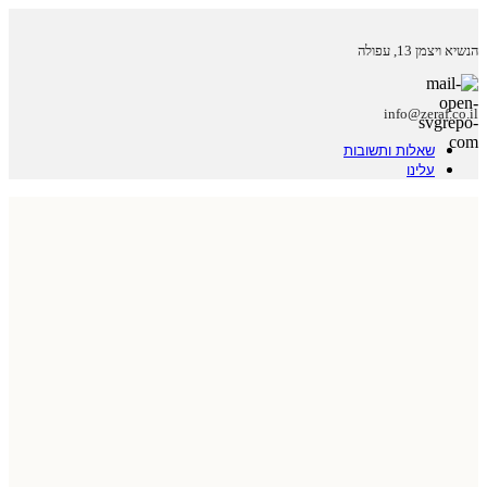
הנשיא ויצמן 13, עפולה
info@zeraf.co.il
שאלות ותשובות
עלינו