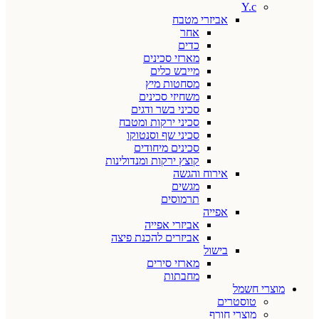
Y.c
אביזרי מטבח
אחר
כדים
מארזי סכינים
מייבש כלים
מסחטות מיץ
משחיזי סכינים
סכיני בשר ודגים
סכיני ירקות ומטבח
סכיני שף וסנטוקו
סכינים מיחודים
קוצץ ירקות ומנדולינות
אירוח והגשה
מגשים
תרמוסים
אפייה
אביזרי אפייה
אביזרים להכנת פיצה
בישול
מארזי סירים
מחבתות
מוצרי חשמל
טוסטרים
מוצרי חורף