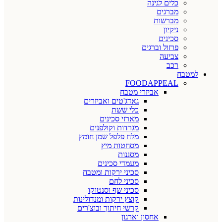
כלים לגינה
מברגים
מברשות
ניקיון
סכינים
פרזול וברגים
צביעה
רכב
למטבח
FOODAPPEAL
אביזרי מטבח
גאדג'טים ואביזרים
כלי ששת
מארזי סכינים
מגרדות וקולפנים
מלח פלפל שמן חומץ
מסחטות מיץ
מסננות
מעמדי סכינים
סכיני ירקות ומטבח
סכיני לחם
סכיני שף וסנטוקו
קוצץ ירקות ומנדולינות
קרשי חיתוך ובוצ'רים
אחסון וארגון