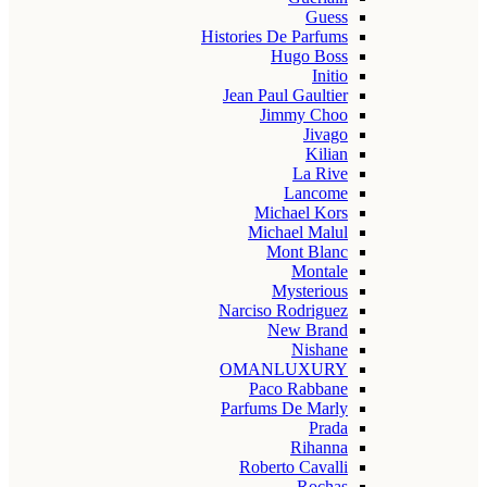
Guess
Histories De Parfums
Hugo Boss
Initio
Jean Paul Gaultier
Jimmy Choo
Jivago
Kilian
La Rive
Lancome
Michael Kors
Michael Malul
Mont Blanc
Montale
Mysterious
Narciso Rodriguez
New Brand
Nishane
OMANLUXURY
Paco Rabbane
Parfums De Marly
Prada
Rihanna
Roberto Cavalli
Rochas