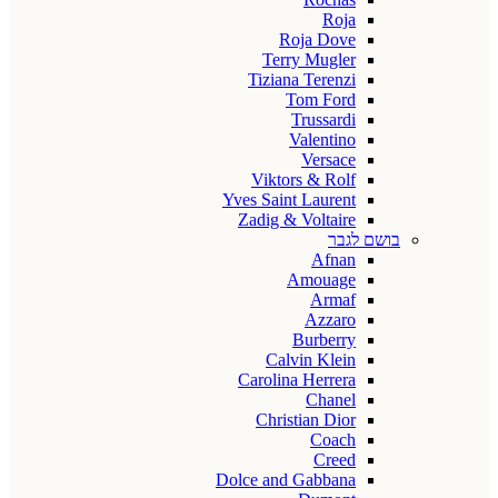
Roja
Roja Dove
Terry Mugler
Tiziana Terenzi
Tom Ford
Trussardi
Valentino
Versace
Viktors & Rolf
Yves Saint Laurent
Zadig & Voltaire
בושם לגבר
Afnan
Amouage
Armaf
Azzaro
Burberry
Calvin Klein
Carolina Herrera
Chanel
Christian Dior
Coach
Creed
Dolce and Gabbana