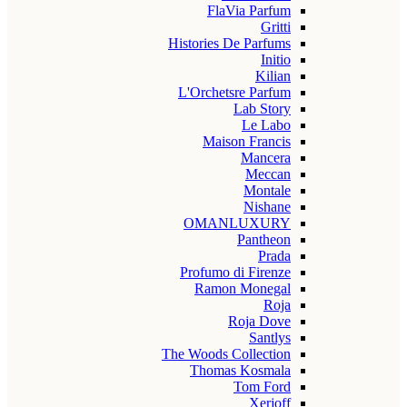
FlaVia Parfum
Gritti
Histories De Parfums
Initio
Kilian
L'Orchetsre Parfum
Lab Story
Le Labo
Maison Francis
Mancera
Meccan
Montale
Nishane
OMANLUXURY
Pantheon
Prada
Profumo di Firenze
Ramon Monegal
Roja
Roja Dove
Santlys
The Woods Collection
Thomas Kosmala
Tom Ford
Xerjoff