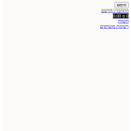
חיפוש
התחבר \ הרשם
0.00
₪
0
השווה
רשימת מועדפים