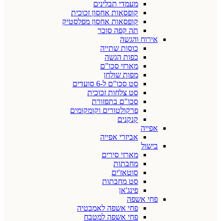
מעמדי תבלינים
קופסאות אחסון זכוכית
קופסאות אחסון מפלסטיק
תה קפה סוכר
אירוח והגשה
כוסות שתייה
כפות הגשה
מארזי סכו"ם
מפות שולחן
סט סכו"ם ל-6 סועדים
סט צלחות זכוכית
סכו"ם בתפזורת
פרקולטורים וקומקומים
קנקנים
אפייה
אביזרי אפייה
בישול
מארזי סירים
מחבתות
סוטאז'ים
סט מחבתות
פינג'אן
פחי אשפה
פחי אשפה לאמבטיה
פחי אשפה למטבח