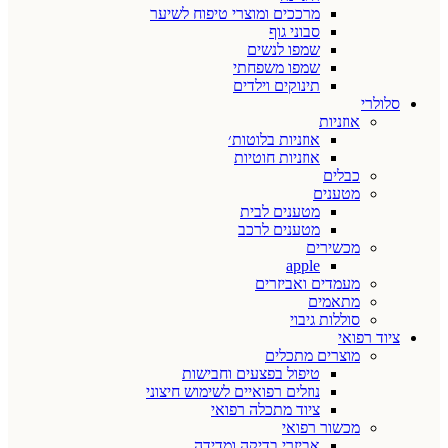
מרככים ומוצרי טיפוח לשיער
סבוני גוף
שמפו לנשים
שמפו משפחתי
תינוקים וילדים
סלולרי
אוזניות
אוזניות בלוטות׳
אוזניות חוטיות
כבלים
מטענים
מטענים לבית
מטענים לרכב
מכשירים
apple
מעמדים ואביזרים
מתאמים
סוללות גיבוי
ציוד רפואי
מוצרים מתכלים
טיפול בפצעים וחבישות
נוזלים רפואיים לשימוש חיצוני
ציוד מתכלה רפואי
מכשור רפואי
אביזרי בדיקה ומדידה