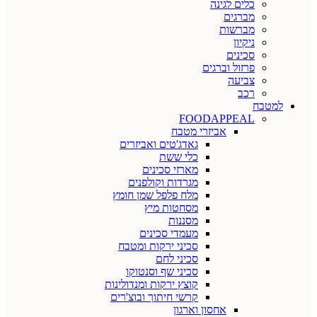
כלים לגינה
מברגים
מברשות
ניקיון
סכינים
פרזול וברגים
צביעה
רכב
למטבח
FOODAPPEAL
אביזרי מטבח
גאדג'טים ואביזרים
כלי ששת
מארזי סכינים
מגרדות וקולפנים
מלח פלפל שמן חומץ
מסחטות מיץ
מסננות
מעמדי סכינים
סכיני ירקות ומטבח
סכיני לחם
סכיני שף וסנטוקו
קוצץ ירקות ומנדולינות
קרשי חיתוך ובוצ'רים
אחסון וארגון