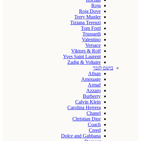
Roja
Roja Dove
Terry Mugler
Tiziana Terenzi
Tom Ford
Trussardi
Valentino
Versace
Viktors & Rolf
Yves Saint Laurent
Zadig & Voltaire
בושם לגבר
Afnan
Amouage
Armaf
Azzaro
Burberry
Calvin Klein
Carolina Herrera
Chanel
Christian Dior
Coach
Creed
Dolce and Gabbana