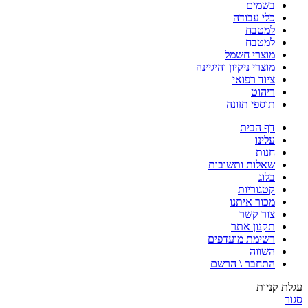
בשמים
כלי עבודה
למטבח
למטבח
מוצרי חשמל
מוצרי ניקיון והיגיינה
ציוד רפואי
ריהוט
תוספי תזונה
דף הבית
עלינו
חנות
שאלות ותשובות
בלוג
קטגוריות
מכור איתנו
צור קשר
תקנון אתר
רשימת מועדפים
השווה
התחבר \ הרשם
עגלת קניות
סגור