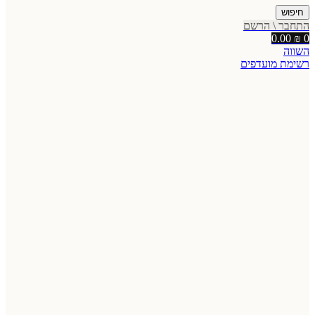
חיפוש
התחבר \ הרשם
0.00
₪
0
השווה
רשימת מועדפים