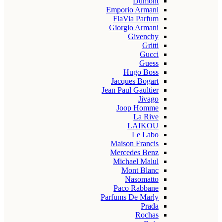
Dumont
Emporio Armani
FlaVia Parfum
Giorgio Armani
Givenchy
Gritti
Gucci
Guess
Hugo Boss
Jacques Bogart
Jean Paul Gaultier
Jivago
Joop Homme
La Rive
LAIKOU
Le Labo
Maison Francis
Mercedes Benz
Michael Malul
Mont Blanc
Nasomatto
Paco Rabbane
Parfums De Marly
Prada
Rochas