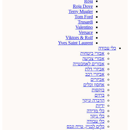
Roja
Roja Dove
Terry Mugler
Tom Ford
Trusardi
Valentino
Versace
Viktors & Rolf
Yves Saint Laurent
כלי עבודה
אבזרי ביטחות
אבזרי צביעה
אבזרים לאמבטייה
אביזרי דלת
אביזרי רכב
אביזרים
אחסון וכלים
בוקסות
ברזים
הדברה וניקוי
ידיות
כלי מדידה
כלי ניקוי
כלי עבודה
כלים לבניין, טייח וגבס