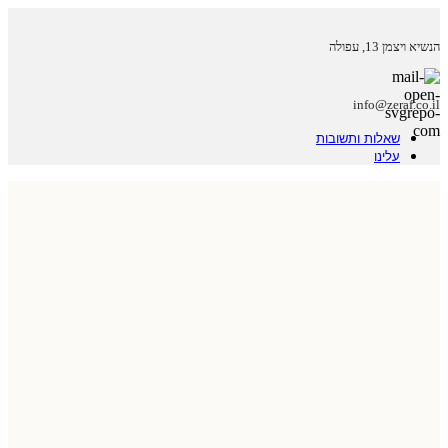
הנשיא ויצמן 13, עפולה
info@zeraf.co.il
שאלות ותשובות
עלינו