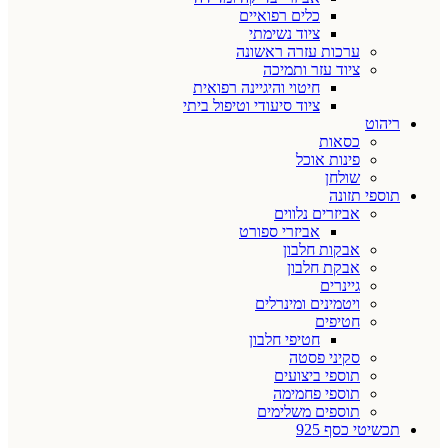
כלים רפואיים
ציוד נשימתי
ערכות עזרה ראשונה
ציוד עזר ותמיכה
חיטוי והיגיינה רפואית
ציוד סיעודי וטיפול ביתי
ריהוט
כסאות
פינות אוכל
שולחן
תוספי תזונה
אביזרים נלווים
אביזרי ספורט
אבקות חלבון
אבקת חלבון
גיינרים
ויטמינים ומינרלים
חטיפים
חטיפי חלבון
סקיני פסטה
תוספי ביצועים
תוספי פחמימה
תוספים משלימים
תכשיטי כסף 925