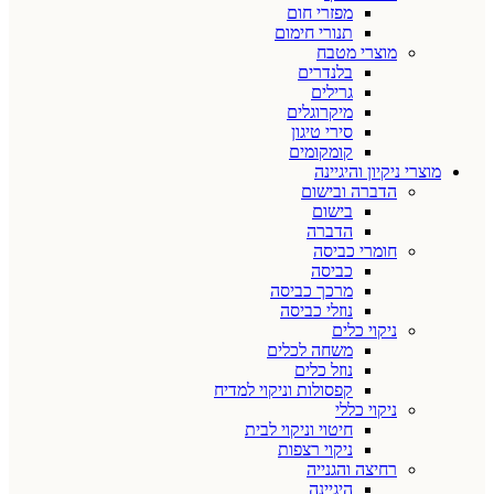
מפזרי חום
תנורי חימום
מוצרי מטבח
בלנדרים
גרילים
מיקרוגלים
סירי טיגון
קומקומים
מוצרי ניקיון והיגיינה
הדברה ובישום
בישום
הדברה
חומרי כביסה
כביסה
מרכך כביסה
נוזלי כביסה
ניקוי כלים
משחה לכלים
נוזל כלים
קפסולות וניקוי למדיח
ניקוי כללי
חיטוי וניקוי לבית
ניקוי רצפות
רחיצה והגנייה
היגיינה