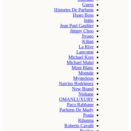
Guess
Histories De Parfums
Hugo Boss
Initio
Jean Paul Gaultier
Jimmy Choo
Jivago
Kilian
La Rive
Lancome
Michael Kors
Michael Malul
Mont Blanc
Montale
Mysterious
Narciso Rodriguez
New Brand
Nishane
OMANLUXURY
Paco Rabbane
Parfums De Marly
Prada
Rihanna
Roberto Cavalli
Rochas