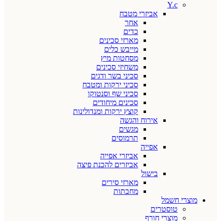
Y.c
אביזרי מטבח
אחר
כדים
מארזי סכינים
מייבש כלים
מסחטות מיץ
משחיזי סכינים
סכיני בשר ודגים
סכיני ירקות ומטבח
סכיני שף וסנטוקו
סכינים מיחודים
קוצץ ירקות ומנדולינות
אירוח והגשה
מגשים
תרמוסים
אפייה
אביזרי אפייה
אביזרים להכנת פיצה
בישול
מארזי סירים
מחבתות
מוצרי חשמל
טוסטרים
מוצרי חורף