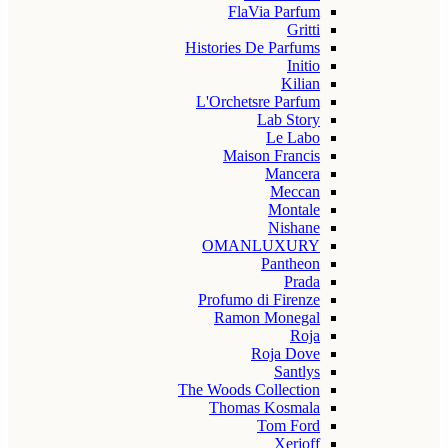
FlaVia Parfum
Gritti
Histories De Parfums
Initio
Kilian
L'Orchetsre Parfum
Lab Story
Le Labo
Maison Francis
Mancera
Meccan
Montale
Nishane
OMANLUXURY
Pantheon
Prada
Profumo di Firenze
Ramon Monegal
Roja
Roja Dove
Santlys
The Woods Collection
Thomas Kosmala
Tom Ford
Xerjoff