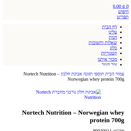
0.00
₪
0
חיפוש
תפריט
דף הבית
עלינו
חנות
שאלות ותשובות
בלוג
קטגוריות
מכור איתנו
צור קשר
תקנון אתר
עמוד הבית
תוספי תזונה
אבקת חלבון
Nortech Nutrition –
Norwegian whey protein 700g
Nortech Nutrition – Norwegian whey
protein 700g
מק"ט:
89030011