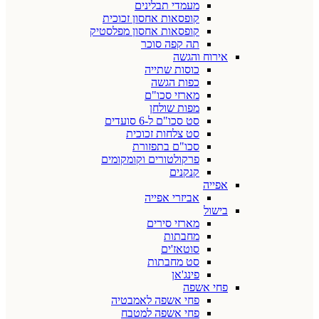
מעמדי תבלינים
קופסאות אחסון זכוכית
קופסאות אחסון מפלסטיק
תה קפה סוכר
אירוח והגשה
כוסות שתייה
כפות הגשה
מארזי סכו"ם
מפות שולחן
סט סכו"ם ל-6 סועדים
סט צלחות זכוכית
סכו"ם בתפזורת
פרקולטורים וקומקומים
קנקנים
אפייה
אביזרי אפייה
בישול
מארזי סירים
מחבתות
סוטאז'ים
סט מחבתות
פינג'אן
פחי אשפה
פחי אשפה לאמבטיה
פחי אשפה למטבח