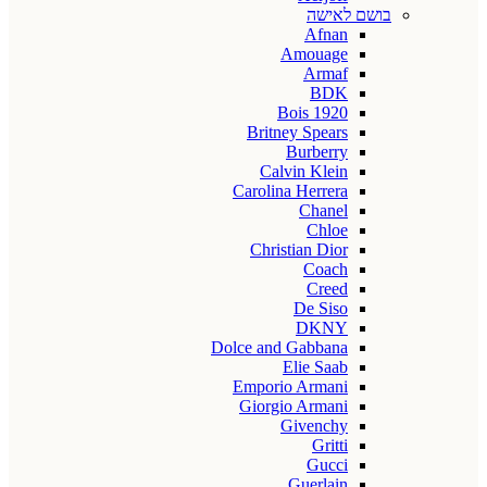
בושם לאישה
Afnan
Amouage
Armaf
BDK
Bois 1920
Britney Spears
Burberry
Calvin Klein
Carolina Herrera
Chanel
Chloe
Christian Dior
Coach
Creed
De Siso
DKNY
Dolce and Gabbana
Elie Saab
Emporio Armani
Giorgio Armani
Givenchy
Gritti
Gucci
Guerlain