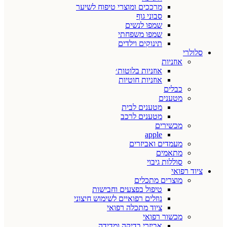
מרככים ומוצרי טיפוח לשיער
סבוני גוף
שמפו לנשים
שמפו משפחתי
תינוקים וילדים
סלולרי
אוזניות
אוזניות בלוטות׳
אוזניות חוטיות
כבלים
מטענים
מטענים לבית
מטענים לרכב
מכשירים
apple
מעמדים ואביזרים
מתאמים
סוללות גיבוי
ציוד רפואי
מוצרים מתכלים
טיפול בפצעים וחבישות
נוזלים רפואיים לשימוש חיצוני
ציוד מתכלה רפואי
מכשור רפואי
אביזרי בדיקה ומדידה